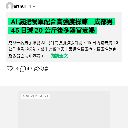
arthur
1 日
AI 減肥餐單配合高強度操練 成都男
45 日減 20 公斤後多器官衰竭
成都一名男子跟隨 AI 制訂高強度減脂計劃，45 日內減去約 20
公斤後昏迷送院。醫生診斷他患上尿源性膿毒症、膿毒性休克
閱讀全文
及多器官功能障礙。...
23
4
分享
↗
ADVERTISEMENT