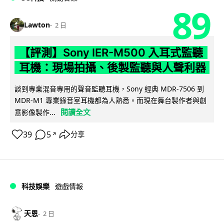
89
Lawton
2 日
【評測】Sony IER-M500 入耳式監聽
耳機：現場拍攝、後製監聽與人聲利器
談到專業混音專用的聲音監聽耳機，Sony 經典 MDR-7506 到
MDR-M1 專業錄音室耳機都為人熟悉。而現在舞台製作者與創
閱讀全文
意影像製作...
39
5
分享
↗
科技娛樂
遊戲情報
天恩
2 日