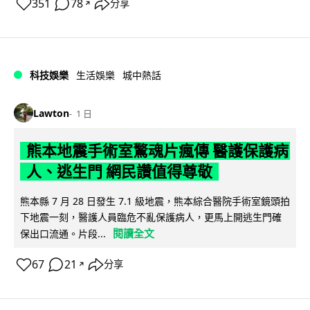
351
78
分享
↗
科技娛樂
生活娛樂
城中熱話
Lawton
1 日
熊本地震手術室驚魂片瘋傳 醫護保護病
人、逃生門 網民讚值得尊敬
熊本縣 7 月 28 日發生 7.1 級地震，熊本綜合醫院手術室鏡頭拍
下地震一刻，醫護人員臨危不亂保護病人，更馬上開逃生門確
閱讀全文
保出口流通。片段...
67
21
分享
↗