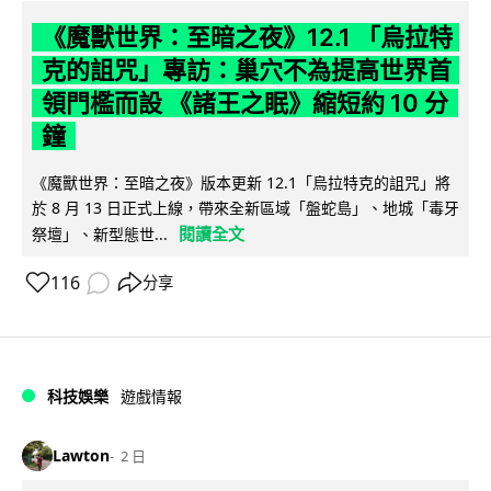
《魔獸世界：至暗之夜》12.1 「烏拉特
克的詛咒」專訪：巢穴不為提高世界首
領門檻而設 《諸王之眠》縮短約 10 分
鐘
《魔獸世界：至暗之夜》版本更新 12.1「烏拉特克的詛咒」將
於 8 月 13 日正式上線，帶來全新區域「盤蛇島」、地城「毒牙
閱讀全文
祭壇」、新型態世...
116
分享
科技娛樂
遊戲情報
Lawton
2 日