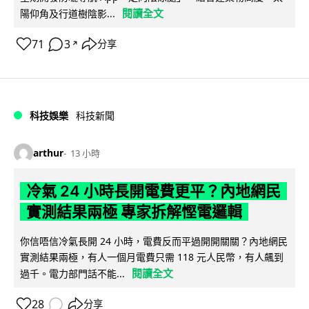
閱讀全文
陽仰角及行道樹陰影...
71
3
分享
↗
科技娛樂
科技新聞
arthur
13 小時
冷氣 24 小時長開電費更平？內地網民
實測結果兩極 專家拆解慳電邏輯
你信唔信冷氣長開 24 小時，電費反而平過開開關關？內地網民
實測結果兩極，有人一個月電費只需 118 元人民幣，有人飆到
閱讀全文
過千。電力部門話不能...
28
分享