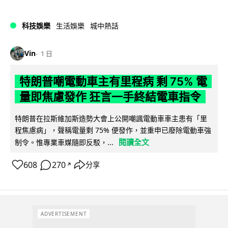
科技娛樂
生活娛樂
城中熱話
Vin
1 日
特朗普嘲電動車主有里程病 剩 75% 電
量即焦慮發作 狂言一手終結電車指令
特朗普在拉斯維加斯造勢大會上公開嘲諷電動車車主患有「里
程焦慮病」，聲稱電量剩 75% 便發作，並重申已廢除電動車強
閱讀全文
制令。惟專業車媒隨即反駁，...
608
270
分享
↗
ADVERTISEMENT