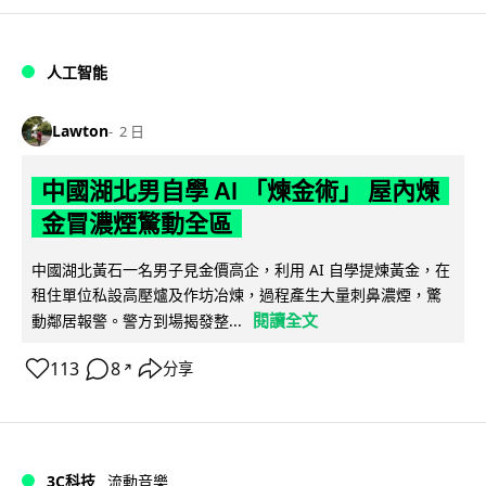
人工智能
Lawton
2 日
中國湖北男自學 AI 「煉金術」 屋內煉
金冒濃煙驚動全區
中國湖北黃石一名男子見金價高企，利用 AI 自學提煉黃金，在
租住單位私設高壓爐及作坊冶煉，過程產生大量刺鼻濃煙，驚
閱讀全文
動鄰居報警。警方到場揭發整...
113
8
分享
↗
3C科技
流動音樂