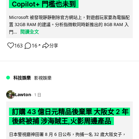
Copilot+ 門檻也未到
Microsoft 被發現靜靜刪除官方網站上，對遊戲玩家要為電腦配
置 32GB RAM 的建議。分析指微軟同時新推出的 8GB RAM 入
閱讀全文
門...
163
16
分享
↗
科技娛樂
影視娛樂
Lawton
1 日
訂購 43 億日元精品後棄單 大阪女 2 年
後終被捕 涉海賊王,火影周邊產品
日本警視廳神田署 8 月 6 日公布，拘捕一名 32 歲大阪女子，