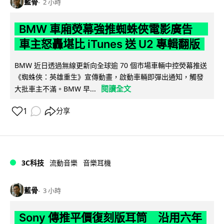
藍骨
2 小時
BMW 車廂熒幕強推蜘蛛俠電影廣告
車主怒轟堪比 iTunes 送 U2 專輯翻版
BMW 近日透過無線更新向全球逾 70 個市場車輛中控熒幕推送
《蜘蛛俠：英雄重生》宣傳動畫，啟動車輛即彈出通知，觸發
閱讀全文
大批車主不滿。BMW 早...
1
分享
3C科技
流動音樂
音樂耳機
藍骨
3 小時
Sony 傳推平價復刻版耳筒 沿用六年