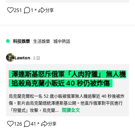
251
1
分享
↗
科技娛樂
生活娛樂
城中熱話
Lawton
2 日
澤連斯基怒斥俄軍「人肉狩獵」 無人機
追殺烏克蘭小販近 40 秒仍被炸傷
烏克蘭克爾松一名 52 歲小販被俄軍無人機追擊近 40 秒後被炸
傷，影片由烏克蘭總統澤連斯基公開。他直斥俄軍對平民進行
閱讀全文
「狩獵式」攻擊，烏克蘭...
126
41
分享
↗