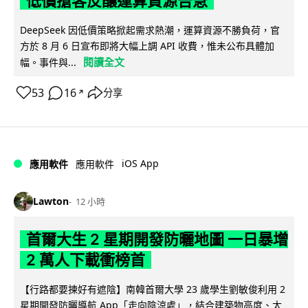
低價搶客反釀運算資源告急
DeepSeek 因低價策略掀起需求熱潮，運算資源不勝負荷，官
方於 8 月 6 日宣布即將大幅上調 API 收費，惟未公布具體加
閱讀全文
幅。事件與...
53
16
分享
↗
iOS App
應用軟件
應用軟件
Lawton
12 小時
首爾大生 2 星期開發防曬地圖 一日暴增
2 萬人下載衝榜首
【行路都要揀好有遮陰】南韓首爾大學 23 歲學生劉敏俊利用 2
星期開發防曬導航 App「走向陰涼處」，結合建築物高度、太