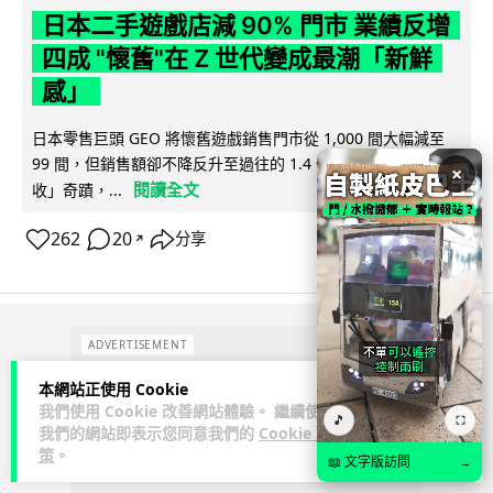
日本二手遊戲店減 90% 門市 業績反增
四成 "懷舊"在 Z 世代變成最潮「新鮮
感」
日本零售巨頭 GEO 將懷舊遊戲銷售門市從 1,000 間大幅減至
99 間，但銷售額卻不降反升至過往的 1.4 倍。做到「減店增
×
閱讀全文
收」奇蹟，...
262
20
分享
↗
ADVERTISEMENT
本網站正使用 Cookie
我們使用 Cookie 改善網站體驗。 繼續使用
🎵
⛶
我們的網站即表示您同意我們的
Cookie 政
策
。
📖 文字版訪問
→