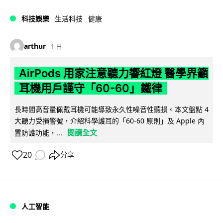
科技娛樂
生活科技
健康
arthur
1 日
AirPods 用家注意聽力響紅燈 醫學界籲
耳機用戶謹守「60-60」鐵律
長時間高音量佩戴耳機可能導致永久性噪音性聽損。本文盤點 4
大聽力受損警號，介紹科學護耳的「60-60 原則」及 Apple 內
閱讀全文
置防護功能，...
20
分享
人工智能