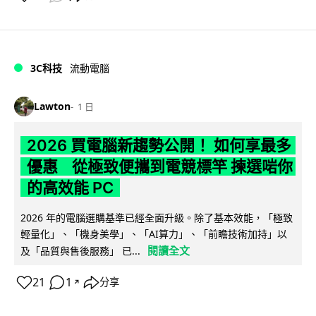
3C科技
流動電腦
Lawton
1 日
2026 買電腦新趨勢公開！ 如何享最多
優惠 從極致便攜到電競標竿 揀選啱你
的高效能 PC
2026 年的電腦選購基準已經全面升級。除了基本效能，「極致
輕量化」、「機身美學」、「AI算力」、「前瞻技術加持」以
閱讀全文
及「品質與售後服務」 已...
21
1
分享
↗