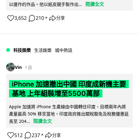
閱讀全文
以運作的作品。他以紙皮親手製作出...
3,652
210
分享
↗
科技娛樂
生活娛樂
城中熱話
Vin
1 日
iPhone 加速撤出中國 印度成新機主要
基地 上年組裝增至5500萬部
Apple 加速將 iPhone 生產線由中國轉往印度，目標兩年內將
產量最高 50% 移至當地。印度政府推出關稅豁免及稅務優惠延
閱讀全文
長至 204...
512
237
分享
↗