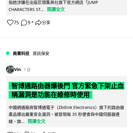
指她涉嫌在出版巨頭集英社旗下官方網店「JUMP
閱讀全文
CHARACTERS ST...
75
9
分享
↗
商業科技
資訊保安
Vin
1 日
智博通路由器爆後門 官方緊急下架止血
稱漏洞是功能在維修時使用
中國網通廠商智博通電子（Zbtlink Electronics）旗下的路由器
產品爆出嚴重安全漏洞，被發現每 35 秒便會與中國伺服器連
閱讀全文
線，旗...