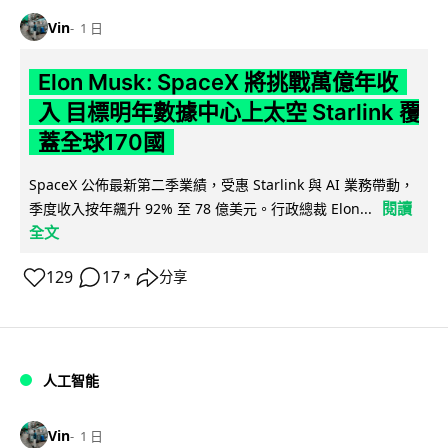
Vin
1 日
Elon Musk: SpaceX 將挑戰萬億年收
入 目標明年數據中心上太空 Starlink 覆
蓋全球170國
SpaceX 公佈最新第二季業績，受惠 Starlink 與 AI 業務帶動，
閱讀
季度收入按年飆升 92% 至 78 億美元。行政總裁 Elon...
全文
129
17
分享
↗
人工智能
Vin
1 日