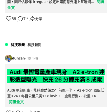
閱讀
間，因評估夥伴 Irregular 設定出錯而意外連上互聯網...
全文
66
7
分享
↗
科技娛樂
科技新聞
duncan
13 小時
Audi 最慳電量產車現身 A2 e-tron 迷
彩造型曝光 快充 26 分鐘充滿 8 成電
Audi 呢部新車，能耗竟然係25年前嘅一半。 A2 e-tron 風阻低
至0.24，每百公里只需12.8 kWh，一度電行到7.8公里。6...
閱讀全文