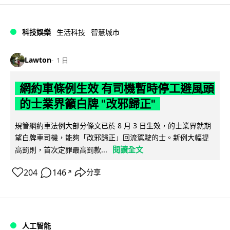
科技娛樂
生活科技
智慧城市
Lawton
1 日
網約車條例生效 有司機暫時停工避風頭
的士業界籲白牌 "改邪歸正"
規管網約車法例大部分條文已於 8 月 3 日生效，的士業界就期
望白牌車司機，能夠「改邪歸正」回流駕駛的士。新例大幅提
閱讀全文
高罰則，首次定罪最高罰款...
204
146
分享
↗
人工智能