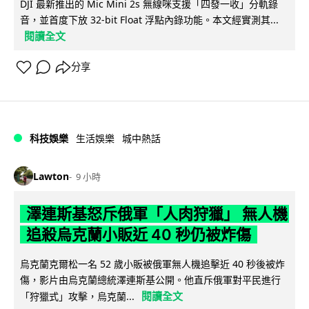
DJI 最新推出的 Mic Mini 2s 無線咪支援「四發一收」分軌錄
音，並首度下放 32-bit Float 浮點內錄功能。本文經實測其...
閱讀全文
分享
科技娛樂
生活娛樂
城中熱話
Lawton
9 小時
澤連斯基怒斥俄軍「人肉狩獵」 無人機
追殺烏克蘭小販近 40 秒仍被炸傷
烏克蘭克爾松一名 52 歲小販被俄軍無人機追擊近 40 秒後被炸
傷，影片由烏克蘭總統澤連斯基公開。他直斥俄軍對平民進行
閱讀全文
「狩獵式」攻擊，烏克蘭...