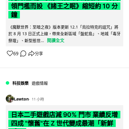
領門檻而設 《諸王之眠》縮短約 10 分
鐘
《魔獸世界：至暗之夜》版本更新 12.1「烏拉特克的詛咒」將
於 8 月 13 日正式上線，帶來全新區域「盤蛇島」、地城「毒牙
閱讀全文
祭壇」、新型態世...
69
分享
科技娛樂
遊戲情報
Lawton
11 小時
日本二手遊戲店減 90% 門市 業績反增
四成 "懷舊"在 Z 世代變成最潮「新鮮