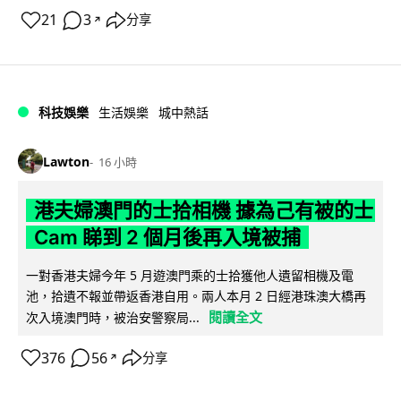
21
3
分享
↗
科技娛樂
生活娛樂
城中熱話
Lawton
16 小時
港夫婦澳門的士拾相機 據為己有被的士
Cam 睇到 2 個月後再入境被捕
一對香港夫婦今年 5 月遊澳門乘的士拾獲他人遺留相機及電
池，拾遺不報並帶返香港自用。兩人本月 2 日經港珠澳大橋再
閱讀全文
次入境澳門時，被治安警察局...
376
56
分享
↗