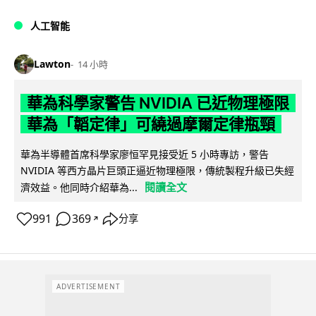
人工智能
Lawton
14 小時
華為科學家警告 NVIDIA 已近物理極限
華為「韜定律」可繞過摩爾定律瓶頸
華為半導體首席科學家廖恒罕見接受近 5 小時專訪，警告
NVIDIA 等西方晶片巨頭正逼近物理極限，傳統製程升級已失經
閱讀全文
濟效益。他同時介紹華為...
991
369
分享
↗
ADVERTISEMENT