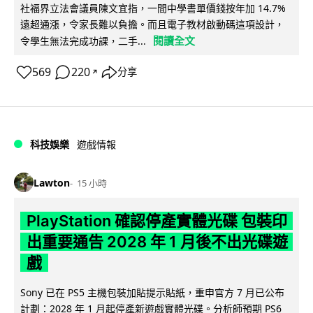
社福界立法會議員陳文宜指，一間中學書單價錢按年加 14.7%
遠超通漲，令家長難以負擔。而且電子教材啟動碼這項設計，
閱讀全文
令學生無法完成功課，二手...
569
220
分享
↗
科技娛樂
遊戲情報
Lawton
15 小時
PlayStation 確認停產實體光碟 包裝印
出重要通告 2028 年 1 月後不出光碟遊
戲
Sony 已在 PS5 主機包裝加貼提示貼紙，重申官方 7 月已公布
計劃：2028 年 1 月起停產新遊戲實體光碟。分析師預期 PS6