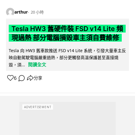
arthur
20 小時
Tesla HW3 舊硬件裝 FSD v14 Lite 頻
現過熱 部分電腦損毀車主須自費維修
Tesla 向 HW3 舊車款推送 FSD v14 Lite 系統，引發大量車主反
映自動駕駛電腦嚴重過熱，部分更觸發高溫保護甚至直接燒
閱讀全文
毀，須...
6
分享
ADVERTISEMENT