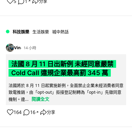
5
1
分享
↗
科技娛樂
生活娛樂
城中熱話
Vin
14 小時
法國 8 月 11 日出新例 未經同意嚴禁
Cold Call 違規企業最高罰 345 萬
法國將於 8 月 11 日起實施新例，全面禁止企業未經消費者同意
致電推銷，由「opt-out」拒接登記制轉為「opt-in」先徵同意
閱讀全文
機制。違...
164
16
分享
↗