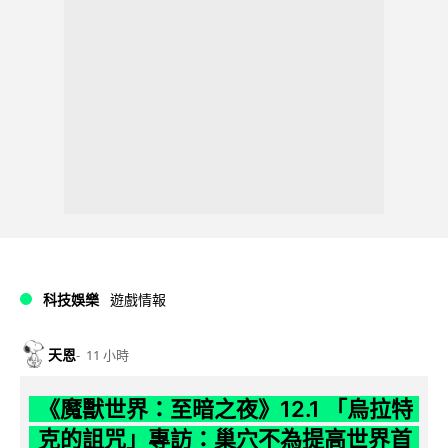
科技娛樂
遊戲情報
天恩
11 小時
《魔獸世界：至暗之夜》12.1 「烏拉特
克的詛咒」專訪：巢穴不為提高世界首