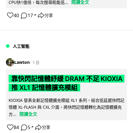
閱讀全文
CPU快1億倍，每次搜尋耗能低...
40
17
分享
↗
人工智能
Lawton
1 日
靠快閃記憶體紓緩 DRAM 不足 KIOXIA
推 XL1 記憶體擴充模組
KIOXIA 發表全新記憶體擴充模組 XL1 系列，結合低延遲快閃記
憶體 XL-FLASH 與 CXL 介面，將快閃記憶體轉化為記憶體擴充
閱讀全文
方...
84
5
分享
↗