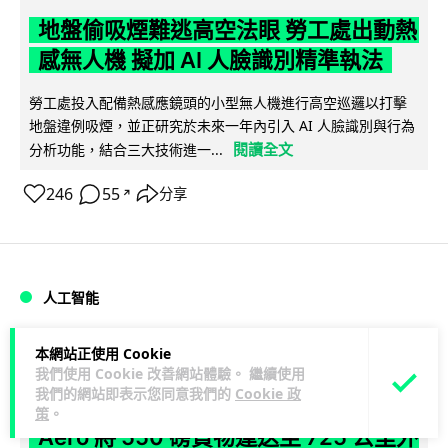
地盤偷吸煙難逃高空法眼 勞工處出動熱
感無人機 擬加 AI 人臉識別精準執法
勞工處投入配備熱感應鏡頭的小型無人機進行高空巡邏以打擊
地盤違例吸煙，並正研究於未來一年內引入 AI 人臉識別與行為
閱讀全文
分析功能，結合三大技術進一...
246
55
分享
↗
人工智能
Lawton
1 日
本網站正使用 Cookie
我們使用 Cookie 改善網站體驗。 繼續使用
我們的網站即表示您同意我們的
Cookie 政
貨運火箭 沖繩飛台灣僅需 15 分鐘 Hop
策
。
Aero 將 550 磅貨物運送至 725 公里外