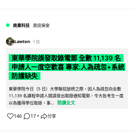
商業科技
資訊保安
Lawton
1 日
東華學院誤發取錄電郵 全數 11,139 名
申請人一度空歡喜 專家:人為疏忽+系統
防護缺失
東華學院今日（5 日）大學聯招放榜之際，因人為疏忽向全數
11,139 名課程申請人錯誤發出取錄通知電郵，令大批考生一度
閱讀全文
以為獲得學位取錄，事...
146
17
分享
↗