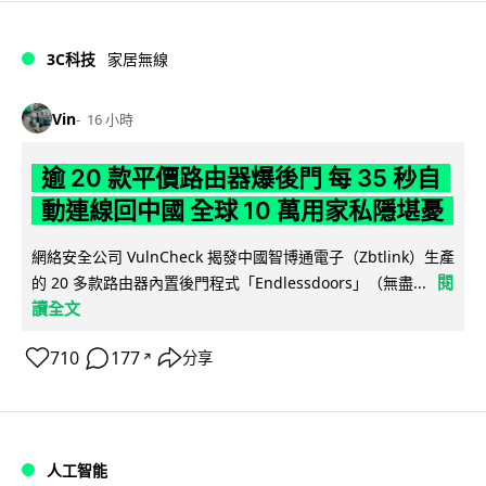
3C科技
家居無線
Vin
16 小時
逾 20 款平價路由器爆後門 每 35 秒自
動連線回中國 全球 10 萬用家私隱堪憂
網絡安全公司 VulnCheck 揭發中國智博通電子（Zbtlink）生產
閱
的 20 多款路由器內置後門程式「Endlessdoors」（無盡...
讀全文
710
177
分享
↗
人工智能