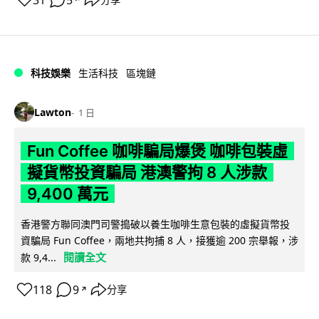
科技娛樂
生活科技
區塊鏈
Lawton
1 日
Fun Coffee 咖啡騙局爆煲 咖啡包裝虛
擬貨幣投資騙局 港澳警拘 8 人涉款
9,400 萬元
香港警方聯同澳門司警搗破以養生咖啡生意包裝的虛擬貨幣投
資騙局 Fun Coffee，兩地共拘捕 8 人，接獲逾 200 宗舉報，涉
閱讀全文
款 9,4...
118
9
分享
↗