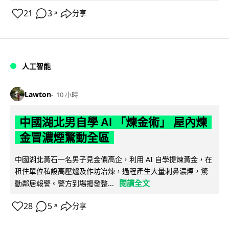
21
3
分享
↗
人工智能
Lawton
10 小時
中國湖北男自學 AI 「煉金術」 屋內煉
金冒濃煙驚動全區
中國湖北黃石一名男子見金價高企，利用 AI 自學提煉黃金，在
租住單位私設高壓爐及作坊冶煉，過程產生大量刺鼻濃煙，驚
閱讀全文
動鄰居報警。警方到場揭發整...
28
5
分享
↗