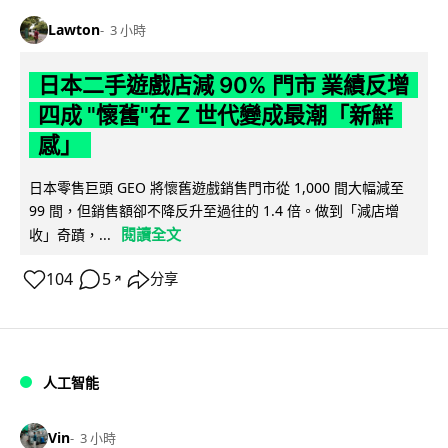
Lawton
3 小時
日本二手遊戲店減 90% 門市 業績反增
四成 "懷舊"在 Z 世代變成最潮「新鮮
感」
日本零售巨頭 GEO 將懷舊遊戲銷售門市從 1,000 間大幅減至
99 間，但銷售額卻不降反升至過往的 1.4 倍。做到「減店增
閱讀全文
收」奇蹟，...
104
5
分享
↗
人工智能
Vin
3 小時