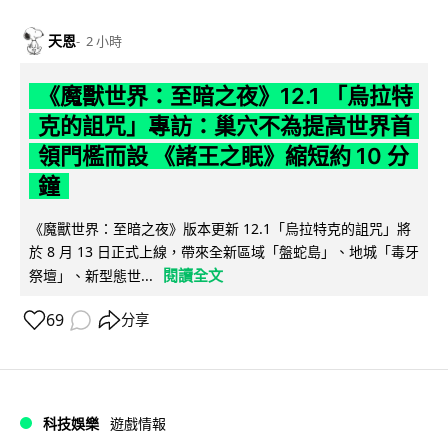
天恩
2 小時
《魔獸世界：至暗之夜》12.1 「烏拉特
克的詛咒」專訪：巢穴不為提高世界首
領門檻而設 《諸王之眠》縮短約 10 分
鐘
《魔獸世界：至暗之夜》版本更新 12.1「烏拉特克的詛咒」將
於 8 月 13 日正式上線，帶來全新區域「盤蛇島」、地城「毒牙
閱讀全文
祭壇」、新型態世...
69
分享
科技娛樂
遊戲情報