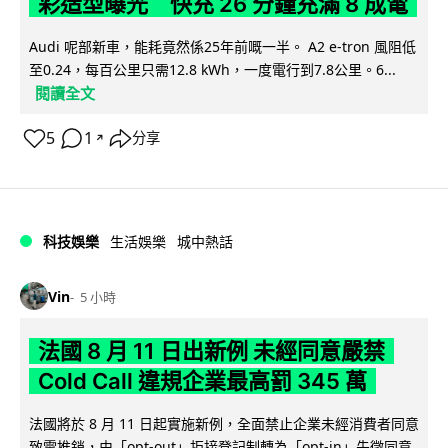
彩造型曝光 快充 26 分鐘充滿 8 成電
Audi 呢部新車，能耗竟然係25年前嘅一半。 A2 e-tron 風阻低
至0.24，每百公里只需12.8 kWh，一度電行到7.8公里。6...
閱讀全文
5
1
分享
↗
科技娛樂
生活娛樂
城中熱話
Vin
5 小時
法國 8 月 11 日出新例 未經同意嚴禁
Cold Call 違規企業最高罰 345 萬
法國將於 8 月 11 日起實施新例，全面禁止企業未經消費者同意
致電推銷，由「opt-out」拒接登記制轉為「opt-in」先徵同意