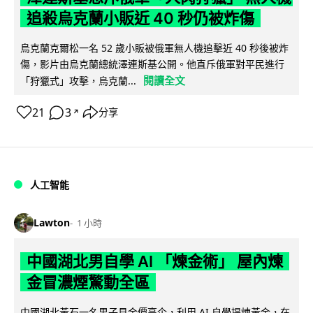
追殺烏克蘭小販近 40 秒仍被炸傷
烏克蘭克爾松一名 52 歲小販被俄軍無人機追擊近 40 秒後被炸
傷，影片由烏克蘭總統澤連斯基公開。他直斥俄軍對平民進行
閱讀全文
「狩獵式」攻擊，烏克蘭...
21
3
分享
↗
人工智能
Lawton
1 小時
中國湖北男自學 AI 「煉金術」 屋內煉
金冒濃煙驚動全區
中國湖北黃石一名男子見金價高企，利用 AI 自學提煉黃金，在