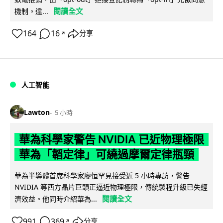
閱讀全文
機制。違...
164
16
分享
↗
人工智能
Lawton
5 小時
華為科學家警告 NVIDIA 已近物理極限
華為「韜定律」可繞過摩爾定律瓶頸
華為半導體首席科學家廖恒罕見接受近 5 小時專訪，警告
NVIDIA 等西方晶片巨頭正逼近物理極限，傳統製程升級已失經
閱讀全文
濟效益。他同時介紹華為...
991
369
分享
↗