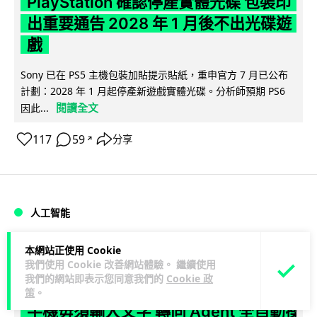
PlayStation 確認停產實體光碟 包裝印
出重要通告 2028 年 1 月後不出光碟遊
戲
Sony 已在 PS5 主機包裝加貼提示貼紙，重申官方 7 月已公布
計劃：2028 年 1 月起停產新遊戲實體光碟。分析師預期 PS6
閱讀全文
因此...
117
59
分享
↗
人工智能
本網站正使用 Cookie
Vin
7 小時
我們使用 Cookie 改善網站體驗。 繼續使用
我們的網站即表示您同意我們的
Cookie 政
Samsung 展示 Galaxy AI 新方向 未來
策
。
手機毋須輸入文字 轉向 Agent 全自動操