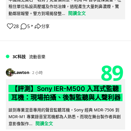
租住單位私設高壓爐及作坊冶煉，過程產生大量刺鼻濃煙，驚
閱讀全文
動鄰居報警。警方到場揭發整...
28
5
分享
↗
3C科技
流動音樂
89
Lawton
2 小時
【評測】Sony IER-M500 入耳式監聽
耳機：現場拍攝、後製監聽與人聲利器
談到專業混音專用的聲音監聽耳機，Sony 經典 MDR-7506 到
MDR-M1 專業錄音室耳機都為人熟悉。而現在舞台製作者與創
閱讀全文
意影像製作...