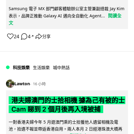
Samsung 電子 MX 部門顧客體驗辦公室主管兼副總裁 Jay Kim
閱讀全
表示，品牌正推動 Galaxy AI 邁向全自動化 Agent...
文
24
4
分享
↗
科技娛樂
生活娛樂
城中熱話
Lawton
16 小時
港夫婦澳門的士拾相機 據為己有被的士
Cam 睇到 2 個月後再入境被捕
一對香港夫婦今年 5 月遊澳門乘的士拾獲他人遺留相機及電
池，拾遺不報並帶返香港自用。兩人本月 2 日經港珠澳大橋再