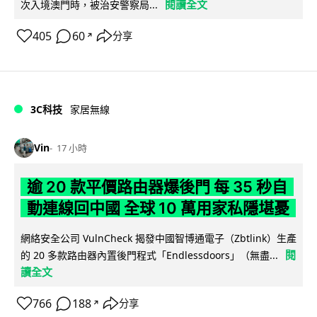
閱讀全文
次入境澳門時，被治安警察局...
405
60
分享
↗
3C科技
家居無線
Vin
17 小時
逾 20 款平價路由器爆後門 每 35 秒自
動連線回中國 全球 10 萬用家私隱堪憂
網絡安全公司 VulnCheck 揭發中國智博通電子（Zbtlink）生產
閱
的 20 多款路由器內置後門程式「Endlessdoors」（無盡...
讀全文
766
188
分享
↗