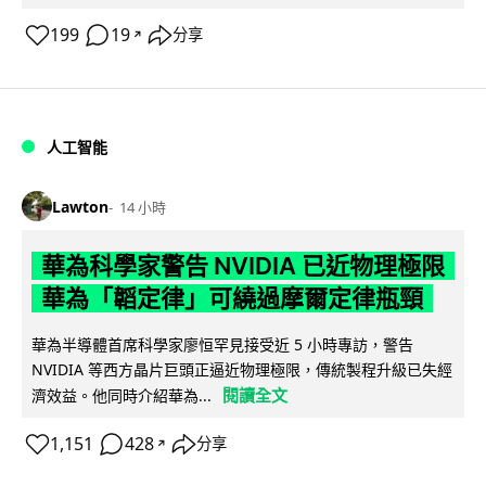
199
19
分享
↗
人工智能
Lawton
14 小時
華為科學家警告 NVIDIA 已近物理極限
華為「韜定律」可繞過摩爾定律瓶頸
華為半導體首席科學家廖恒罕見接受近 5 小時專訪，警告
NVIDIA 等西方晶片巨頭正逼近物理極限，傳統製程升級已失經
閱讀全文
濟效益。他同時介紹華為...
1,151
428
分享
↗