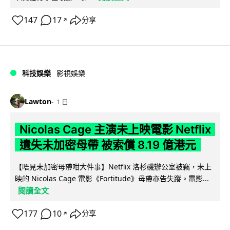
147
17
分享
↗
科技娛樂
影視娛樂
Lawton
1 日
Nicolas Cage 主演未上映電影 Netflix
遺失未加密母帶 被索償 8.19 億港元
【唔見未加密母帶咁大件事】Netflix 洛杉磯辦公室被竊，未上
映的 Nicolas Cage 電影《Fortitude》母帶亦告失蹤。電影...
閱讀全文
177
10
分享
↗