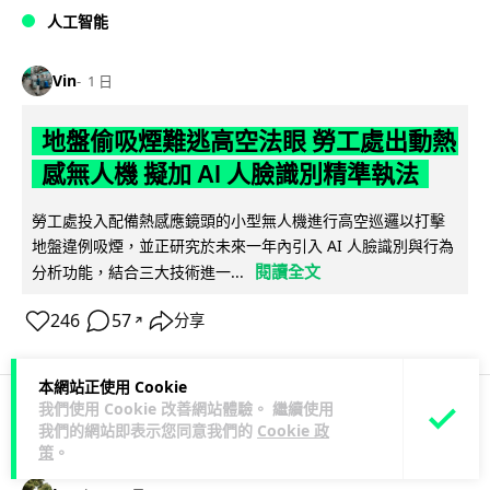
人工智能
Vin
1 日
地盤偷吸煙難逃高空法眼 勞工處出動熱
感無人機 擬加 AI 人臉識別精準執法
勞工處投入配備熱感應鏡頭的小型無人機進行高空巡邏以打擊
地盤違例吸煙，並正研究於未來一年內引入 AI 人臉識別與行為
閱讀全文
分析功能，結合三大技術進一...
246
57
分享
↗
本網站正使用 Cookie
我們使用 Cookie 改善網站體驗。 繼續使用
我們的網站即表示您同意我們的
Cookie 政
人工智能
策
。