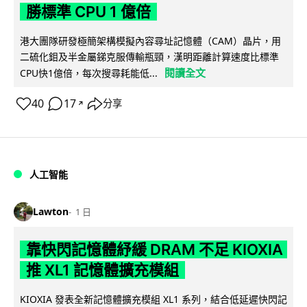
勝標準 CPU 1 億倍
港大團隊研發極簡架構模擬內容尋址記憶體（CAM）晶片，用
二硫化鉬及半金屬銻克服傳輸瓶頸，漢明距離計算速度比標準
閱讀全文
CPU快1億倍，每次搜尋耗能低...
40
17
分享
↗
人工智能
Lawton
1 日
靠快閃記憶體紓緩 DRAM 不足 KIOXIA
推 XL1 記憶體擴充模組
KIOXIA 發表全新記憶體擴充模組 XL1 系列，結合低延遲快閃記