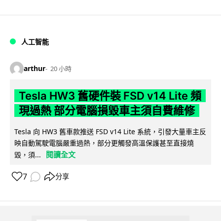
人工智能
arthur
20 小時
Tesla HW3 舊硬件裝 FSD v14 Lite 頻
現過熱 部分電腦損毀車主須自費維修
Tesla 向 HW3 舊車款推送 FSD v14 Lite 系統，引發大量車主反
映自動駕駛電腦嚴重過熱，部分更觸發高溫保護甚至直接燒
閱讀全文
毀，須...
7
分享