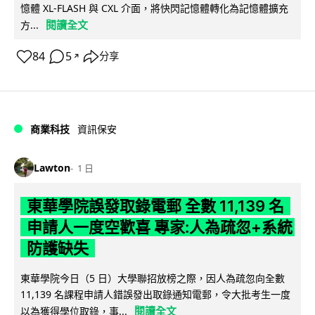
憶體 XL-FLASH 與 CXL 介面，將快閃記憶體轉化為記憶體擴充
閱讀全文
方...
84
5
分享
↗
商業科技
資訊保安
Lawton
1 日
東華學院誤發取錄電郵 全數 11,139 名
申請人一度空歡喜 專家:人為疏忽+系統
防護缺失
東華學院今日（5 日）大學聯招放榜之際，因人為疏忽向全數
11,139 名課程申請人錯誤發出取錄通知電郵，令大批考生一度
閱讀全文
以為獲得學位取錄，事...