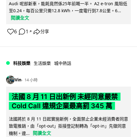
Audi 呢部新車，能耗竟然係25年前嘅一半。 A2 e-tron 風阻低
至0.24，每百公里只需12.8 kWh，一度電行到7.8公里。6...
閱讀全文
6
1
分享
↗
科技娛樂
生活娛樂
城中熱話
Vin
14 小時
法國 8 月 11 日出新例 未經同意嚴禁
Cold Call 違規企業最高罰 345 萬
法國將於 8 月 11 日起實施新例，全面禁止企業未經消費者同意
致電推銷，由「opt-out」拒接登記制轉為「opt-in」先徵同意
閱讀全文
機制。違...