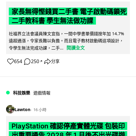
家長無得慳錢買二手書 電子啟動碼鎖死
二手教科書 學生無法做功課
社福界立法會議員陳文宜指，一間中學書單價錢按年加 14.7%
遠超通漲，令家長難以負擔。而且電子教材啟動碼這項設計，
閱讀全文
令學生無法完成功課，二手...
654
250
分享
↗
科技娛樂
遊戲情報
Lawton
16 小時
PlayStation 確認停產實體光碟 包裝印
出重要通告 2028 年 1 月後不出光碟遊