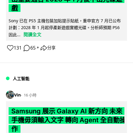
戲
Sony 已在 PS5 主機包裝加貼提示貼紙，重申官方 7 月已公布
計劃：2028 年 1 月起停產新遊戲實體光碟。分析師預期 PS6
閱讀全文
因此...
131
65
分享
↗
人工智能
Vin
16 小時
Samsung 展示 Galaxy AI 新方向 未來
手機毋須輸入文字 轉向 Agent 全自動操
作