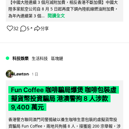
【中國大陸連續 3 個月減附加費，相反香港不斷加價】中國大
陸多家航空公司自 8 月 5 日起再度下調內陸航線燃油附加費，
閱讀全文
為年內連續第 3 個...
32
5
分享
↗
科技娛樂
生活科技
區塊鏈
Lawton
1 日
Fun Coffee 咖啡騙局爆煲 咖啡包裝虛
擬貨幣投資騙局 港澳警拘 8 人涉款
9,400 萬元
香港警方聯同澳門司警搗破以養生咖啡生意包裝的虛擬貨幣投
資騙局 Fun Coffee，兩地共拘捕 8 人，接獲逾 200 宗舉報，涉