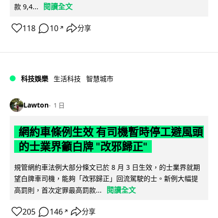
閱讀全文
款 9,4...
118
10
分享
↗
科技娛樂
生活科技
智慧城市
Lawton
1 日
網約車條例生效 有司機暫時停工避風頭
的士業界籲白牌 "改邪歸正"
規管網約車法例大部分條文已於 8 月 3 日生效，的士業界就期
望白牌車司機，能夠「改邪歸正」回流駕駛的士。新例大幅提
閱讀全文
高罰則，首次定罪最高罰款...
205
146
分享
↗