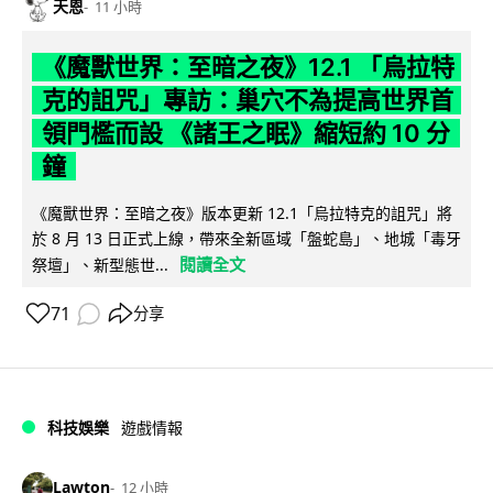
天恩
11 小時
《魔獸世界：至暗之夜》12.1 「烏拉特
克的詛咒」專訪：巢穴不為提高世界首
領門檻而設 《諸王之眠》縮短約 10 分
鐘
《魔獸世界：至暗之夜》版本更新 12.1「烏拉特克的詛咒」將
於 8 月 13 日正式上線，帶來全新區域「盤蛇島」、地城「毒牙
閱讀全文
祭壇」、新型態世...
71
分享
科技娛樂
遊戲情報
Lawton
12 小時