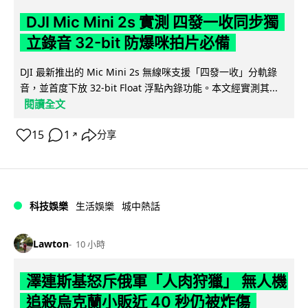
DJI Mic Mini 2s 實測 四發一收同步獨
立錄音 32-bit 防爆咪拍片必備
DJI 最新推出的 Mic Mini 2s 無線咪支援「四發一收」分軌錄
音，並首度下放 32-bit Float 浮點內錄功能。本文經實測其...
閱讀全文
15
1
分享
↗
科技娛樂
生活娛樂
城中熱話
Lawton
10 小時
澤連斯基怒斥俄軍「人肉狩獵」 無人機
追殺烏克蘭小販近 40 秒仍被炸傷