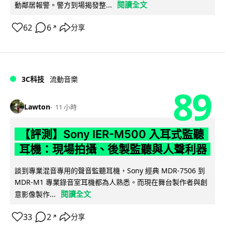
閱讀全文
動鄰居報警。警方到場揭發整...
62
6
分享
↗
3C科技
流動音樂
89
Lawton
11 小時
【評測】Sony IER-M500 入耳式監聽
耳機：現場拍攝、後製監聽與人聲利器
談到專業混音專用的聲音監聽耳機，Sony 經典 MDR-7506 到
MDR-M1 專業錄音室耳機都為人熟悉。而現在舞台製作者與創
閱讀全文
意影像製作...
33
2
分享
↗