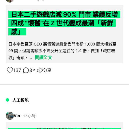
日本二手遊戲店減 90% 門市 業績反增
四成 "懷舊"在 Z 世代變成最潮「新鮮
感」
日本零售巨頭 GEO 將懷舊遊戲銷售門市從 1,000 間大幅減至
99 間，但銷售額卻不降反升至過往的 1.4 倍。做到「減店增
閱讀全文
收」奇蹟，...
137
8
分享
↗
人工智能
Vin
12 小時