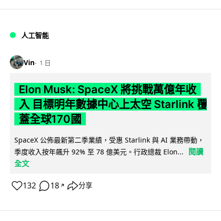
人工智能
Vin
1 日
Elon Musk: SpaceX 將挑戰萬億年收
入 目標明年數據中心上太空 Starlink 覆
蓋全球170國
SpaceX 公佈最新第二季業績，受惠 Starlink 與 AI 業務帶動，
閱讀
季度收入按年飆升 92% 至 78 億美元。行政總裁 Elon...
全文
132
18
分享
↗