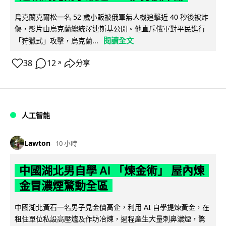
烏克蘭克爾松一名 52 歲小販被俄軍無人機追擊近 40 秒後被炸
傷，影片由烏克蘭總統澤連斯基公開。他直斥俄軍對平民進行
閱讀全文
「狩獵式」攻擊，烏克蘭...
38
12
分享
↗
人工智能
Lawton
10 小時
中國湖北男自學 AI 「煉金術」 屋內煉
金冒濃煙驚動全區
中國湖北黃石一名男子見金價高企，利用 AI 自學提煉黃金，在
租住單位私設高壓爐及作坊冶煉，過程產生大量刺鼻濃煙，驚