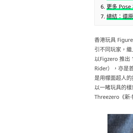
更多 Pose
總結：還原
香港玩具 Figur
引不同玩家，繼
以
Figzero
推出
Rider
），亦是
是用幪面超人的
以一睹玩具的樣
Threezero
《新