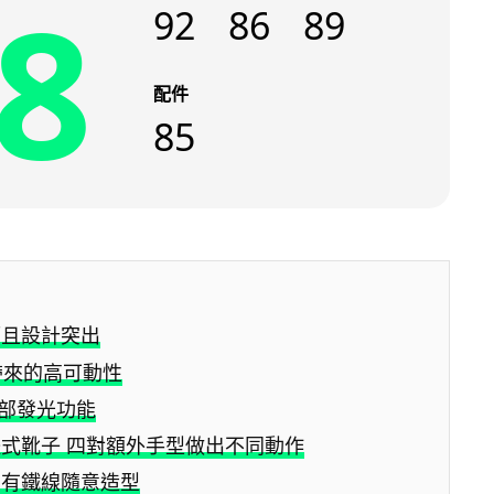
8
92
86
89
配件
85
而且設計突出
帶來的高可動性
眼部發光功能
式靴子 四對額外手型做出不同動作
內有鐵線隨意造型