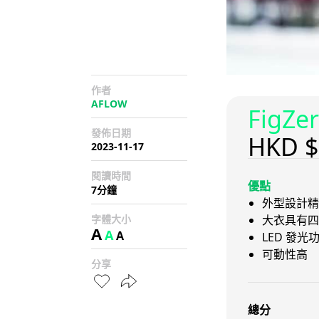
作者
AFLOW
FigZ
發佈日期
HKD $
2023-11-17
閱讀時間
優點
7分鐘
外型設計精
字體大小
大衣具有四
A
A
A
LED 發
可動性高
分享
總分