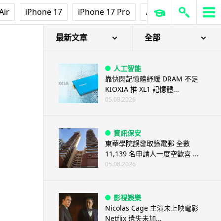
Air
iPhone 17
iPhone 17 Pro
AirPods Pro 3
Ap
最新文章
全部
人工智能
靠快閃記憶體紓緩 DRAM 不足
KIOXIA 推 XL1 記憶體...
05.08.2026
資訊保安
東華學院誤發取錄電郵 全數
11,139 名申請人一度空歡喜 ...
05.08.2026
影視娛樂
Nicolas Cage 主演未上映電影
Netflix 遺失未加...