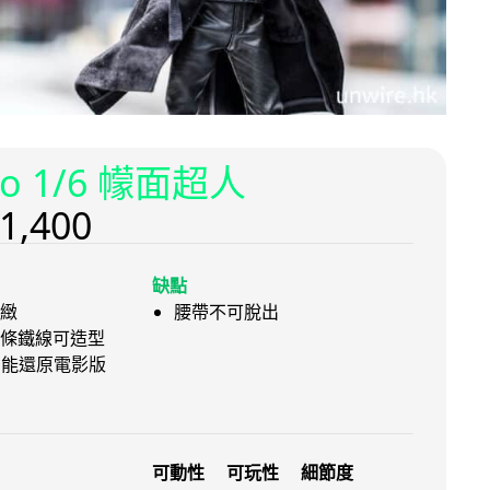
ero 1/6 幪面超人
1,400
缺點
緻
腰帶不可脫出
條鐵線可造型
光功能還原電影版
可動性
可玩性
細節度