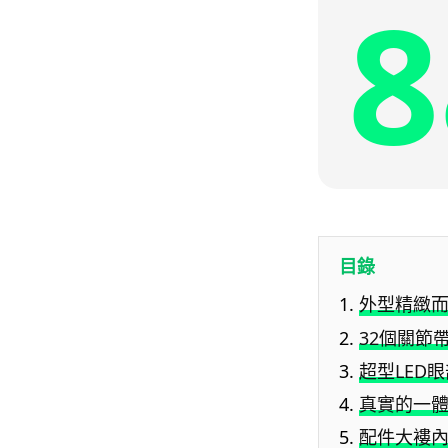
8
目錄
外型精緻
32個關節
超型LED
真實的一體
配件大褸