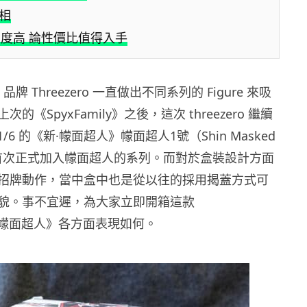
 相
度高 論性價比值得入手
e 品牌
Threezero
一直做出不同系列的 Figure 來吸
上次的《
SpyxFamily
》之後，這次
threezero
繼續
1/6
的《新·幪面超人》幪面超人1號（
Shin Masked
首次正式加入幪面超人的系列。而對於盒裝設計方面
招牌動作，當中盒中也是從以往的採用揭蓋方式可
貌。事不宜遲，為大家立即開箱這款
·幪面超人》各方面表現如何。