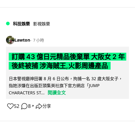
科技娛樂
影視娛樂
Lawton
7 小時
訂購 43 億日元精品後棄單 大阪女 2 年
後終被捕 涉海賊王,火影周邊產品
日本警視廳神田署 8 月 6 日公布，拘捕一名 32 歲大阪女子，
指她涉嫌在出版巨頭集英社旗下官方網店「JUMP
閱讀全文
CHARACTERS ST...
52
8
分享
↗