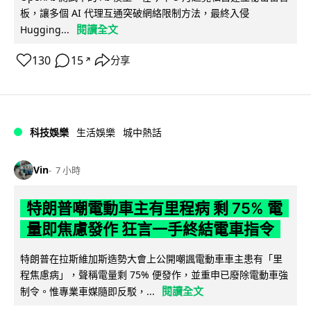
板，讓多個 AI 代理互通突破網絡限制方法，最終入侵
閱讀全文
Hugging...
130
15
分享
↗
科技娛樂
生活娛樂
城中熱話
Vin
7 小時
特朗普嘲電動車主有里程病 剩 75% 電
量即焦慮發作 狂言一手終結電車指令
特朗普在拉斯維加斯造勢大會上公開嘲諷電動車車主患有「里
程焦慮病」，聲稱電量剩 75% 便發作，並重申已廢除電動車強
閱讀全文
制令。惟專業車媒隨即反駁，...