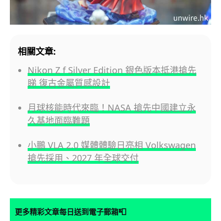
相關文章:
Nikon Z f Silver Edition 銀色版本抵港搶先
睇 復古金屬質感設計
月球核能時代來臨！NASA 搶先中國建立永
久基地面臨難題
小鵬 VLA 2.0 媒體體驗日亮相 Volkswagen
搶先採用、2027 年全球交付
📮
更多精彩文章每日送到電子郵箱