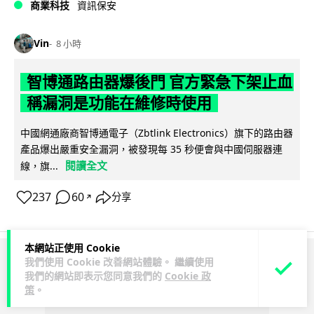
商業科技
資訊保安
Vin
8 小時
智博通路由器爆後門 官方緊急下架止血
稱漏洞是功能在維修時使用
中國網通廠商智博通電子（Zbtlink Electronics）旗下的路由器
產品爆出嚴重安全漏洞，被發現每 35 秒便會與中國伺服器連
閱讀全文
線，旗...
237
60
分享
↗
本網站正使用 Cookie
我們使用 Cookie 改善網站體驗。 繼續使用
ADVERTISEMENT
我們的網站即表示您同意我們的
Cookie 政
策
。