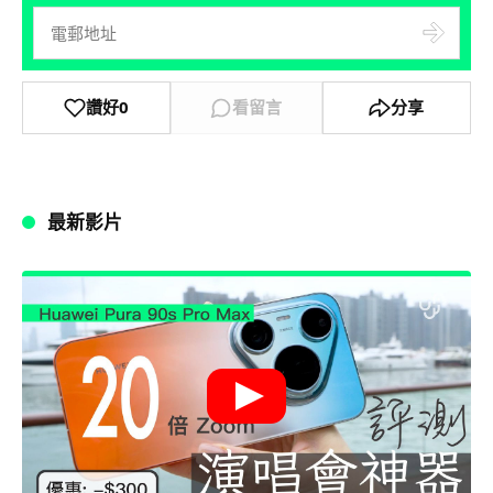
讚好
0
看留言
分享
最新影片