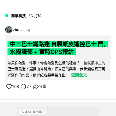
商業科技
3D 打印
Vin
2 小時
中三巴士鐵路迷 自製紙皮遙控巴士 門,
水撥識郁 + 實時GPS報站
如果你熱愛一件事，你會熱愛到怎樣的程度？一位就讀中三的
巴士鐵路迷，選擇由零開始，把自己的興趣一步步變成真正可
閱讀全文
以運作的作品。他以紙皮親手製作出...
108
7
分享
↗
ADVERTISEMENT