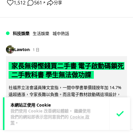
1,512
561
分享
↗
科技娛樂
生活娛樂
城中熱話
Lawton
1 日
家長無得慳錢買二手書 電子啟動碼鎖死
二手教科書 學生無法做功課
社福界立法會議員陳文宜指，一間中學書單價錢按年加 14.7%
遠超通漲，令家長難以負擔。而且電子教材啟動碼這項設計，
閱讀全文
令學生無法完成功課，二手...
本網站正使用 Cookie
我們使用 Cookie 改善網站體驗。 繼續使用
892
346
分享
↗
我們的網站即表示您同意我們的
Cookie 政
策
。