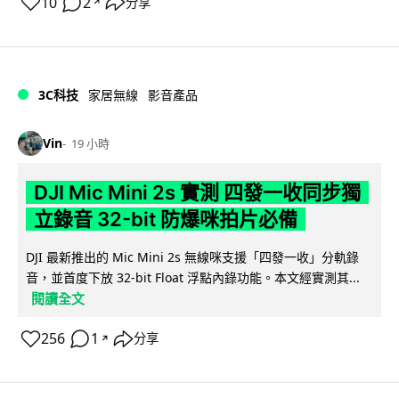
10
2
分享
↗
3C科技
家居無線
影音產品
Vin
19 小時
DJI Mic Mini 2s 實測 四發一收同步獨
立錄音 32-bit 防爆咪拍片必備
DJI 最新推出的 Mic Mini 2s 無線咪支援「四發一收」分軌錄
音，並首度下放 32-bit Float 浮點內錄功能。本文經實測其...
閱讀全文
256
1
分享
↗