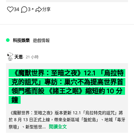
34
3
分享
↗
科技娛樂
遊戲情報
天恩
21 小時
《魔獸世界：至暗之夜》12.1 「烏拉特
克的詛咒」專訪：巢穴不為提高世界首
領門檻而設 《諸王之眠》縮短約 10 分
鐘
《魔獸世界：至暗之夜》版本更新 12.1「烏拉特克的詛咒」將
於 8 月 13 日正式上線，帶來全新區域「盤蛇島」、地城「毒牙
閱讀全文
祭壇」、新型態世...