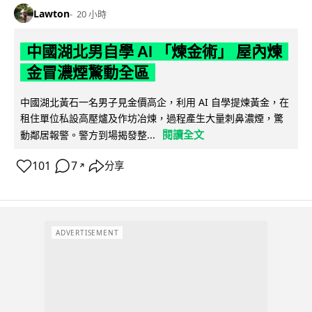
Lawton
20 小時
中國湖北男自學 AI 「煉金術」 屋內煉
金冒濃煙驚動全區
中國湖北黃石一名男子見金價高企，利用 AI 自學提煉黃金，在
租住單位私設高壓爐及作坊冶煉，過程產生大量刺鼻濃煙，驚
閱讀全文
動鄰居報警。警方到場揭發整...
101
7
分享
↗
ADVERTISEMENT