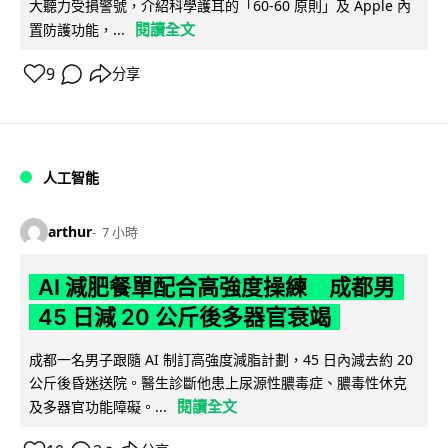
大聽力受損警號，介紹科學護耳的「60-60 原則」及 Apple 內
閱讀全文
置防護功能，...
9
分享
人工智能
arthur
7 小時
AI 減肥餐單配合高強度操練 成都男
45 日減 20 公斤後多器官衰竭
成都一名男子跟隨 AI 制訂高強度減脂計劃，45 日內減去約 20
公斤後昏迷送院。醫生診斷他患上尿源性膿毒症、膿毒性休克
閱讀全文
及多器官功能障礙。...