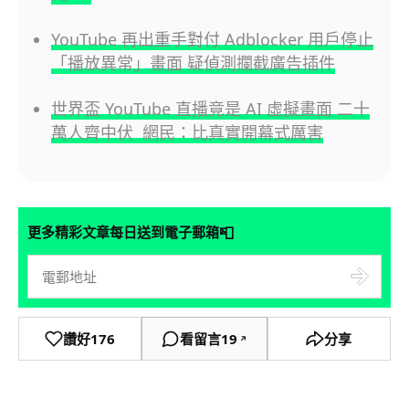
YouTube 再出重手對付 Adblocker 用戶停止
「播放異常」畫面 疑偵測攔截廣告插件
世界盃 YouTube 直播竟是 AI 虛擬畫面 二十
萬人齊中伏 網民：比真實開幕式厲害
📮
更多精彩文章每日送到電子郵箱
讚好
176
看留言
19
分享
↗