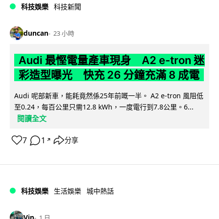
科技娛樂
科技新聞
duncan
23 小時
Audi 最慳電量產車現身 A2 e-tron 迷
彩造型曝光 快充 26 分鐘充滿 8 成電
Audi 呢部新車，能耗竟然係25年前嘅一半。 A2 e-tron 風阻低
至0.24，每百公里只需12.8 kWh，一度電行到7.8公里。6...
閱讀全文
7
1
分享
↗
科技娛樂
生活娛樂
城中熱話
Vin
1 日