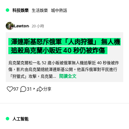
科技娛樂
生活娛樂
城中熱話
Lawton
20 小時
澤連斯基怒斥俄軍「人肉狩獵」 無人機
追殺烏克蘭小販近 40 秒仍被炸傷
烏克蘭克爾松一名 52 歲小販被俄軍無人機追擊近 40 秒後被炸
傷，影片由烏克蘭總統澤連斯基公開。他直斥俄軍對平民進行
閱讀全文
「狩獵式」攻擊，烏克蘭...
97
31
分享
↗
人工智能