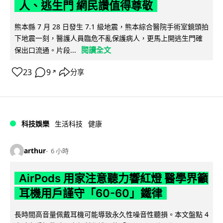
人、逃生門 網民讚值得尊敬
熊本縣 7 月 28 日發生 7.1 級地震，熊本綜合醫院手術室鏡頭拍
下地震一刻，醫護人員臨危不亂保護病人，更馬上開逃生門確
閱讀全文
保出口流通。片段...
23
9
分享
↗
科技娛樂
生活科技
健康
arthur
6 小時
AirPods 用家注意聽力響紅燈 醫學界籲
耳機用戶謹守「60-60」鐵律
長時間高音量佩戴耳機可能導致永久性噪音性聽損。本文盤點 4