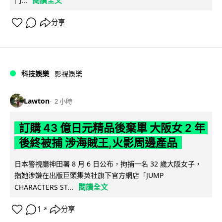
閱讀全文
門...
分享
科技娛樂
影視娛樂
Lawton
2 小時
訂購 43 億日元精品後棄單 大阪女 2 年
後終被捕 涉海賊王,火影周邊產品
日本警視廳神田署 8 月 6 日公布，拘捕一名 32 歲大阪女子，
指她涉嫌在出版巨頭集英社旗下官方網店「JUMP
閱讀全文
CHARACTERS ST...
1
分享
↗