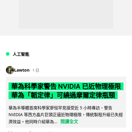
人工智能
Lawton
1 日
華為科學家警告 NVIDIA 已近物理極限
華為「韜定律」可繞過摩爾定律瓶頸
華為半導體首席科學家廖恒罕見接受近 5 小時專訪，警告
NVIDIA 等西方晶片巨頭正逼近物理極限，傳統製程升級已失經
閱讀全文
濟效益。他同時介紹華為...