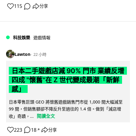
115
分享
科技娛樂
遊戲情報
Lawton
22 小時
日本二手遊戲店減 90% 門市 業績反增
四成 "懷舊"在 Z 世代變成最潮「新鮮
感」
日本零售巨頭 GEO 將懷舊遊戲銷售門市從 1,000 間大幅減至
99 間，但銷售額卻不降反升至過往的 1.4 倍。做到「減店增
閱讀全文
收」奇蹟，...
223
18
分享
↗