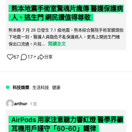
熊本地震手術室驚魂片瘋傳 醫護保護病
人、逃生門 網民讚值得尊敬
熊本縣 7 月 28 日發生 7.1 級地震，熊本綜合醫院手術室鏡頭拍
下地震一刻，醫護人員臨危不亂保護病人，更馬上開逃生門確
閱讀全文
保出口流通。片段...
67
17
分享
↗
科技娛樂
生活科技
健康
arthur
1 日
AirPods 用家注意聽力響紅燈 醫學界籲
耳機用戶謹守「60-60」鐵律