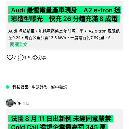
Audi 最慳電量產車現身 A2 e-tron 迷
彩造型曝光 快充 26 分鐘充滿 8 成電
Audi 呢部新車，能耗竟然係25年前嘅一半。 A2 e-tron 風阻低
至0.24，每百公里只需12.8 kWh，一度電行到7.8公里。6...
閱讀全文
7
1
分享
↗
科技娛樂
生活娛樂
城中熱話
Vin
1 日
法國 8 月 11 日出新例 未經同意嚴禁
Cold Call 違規企業最高罰 345 萬