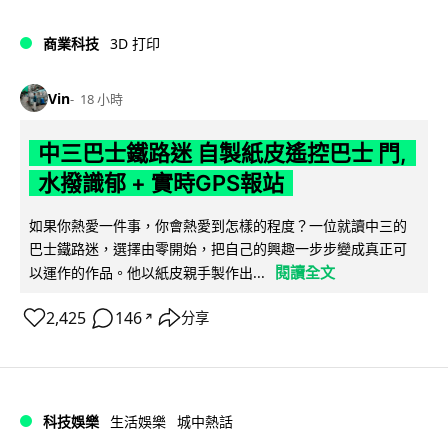
商業科技
3D 打印
Vin
18 小時
中三巴士鐵路迷 自製紙皮遙控巴士 門,
水撥識郁 + 實時GPS報站
如果你熱愛一件事，你會熱愛到怎樣的程度？一位就讀中三的
巴士鐵路迷，選擇由零開始，把自己的興趣一步步變成真正可
閱讀全文
以運作的作品。他以紙皮親手製作出...
2,425
146
分享
↗
科技娛樂
生活娛樂
城中熱話