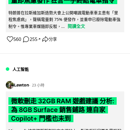
量即焦慮發作 狂言一手終結電車指令
特朗普在拉斯維加斯造勢大會上公開嘲諷電動車車主患有「里
程焦慮病」，聲稱電量剩 75% 便發作，並重申已廢除電動車強
閱讀全文
制令。惟專業車媒隨即反駁，...
560
255
分享
↗
人工智能
Lawton
23 小時
微軟刪走 32GB RAM 遊戲建議 分析:
為 8GB Surface 銷售鋪路 連自家
Copilot+ 門檻也未到