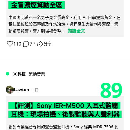
金冒濃煙驚動全區
中國湖北黃石一名男子見金價高企，利用 AI 自學提煉黃金，在
租住單位私設高壓爐及作坊冶煉，過程產生大量刺鼻濃煙，驚
閱讀全文
動鄰居報警。警方到場揭發整...
110
7
分享
↗
3C科技
流動音樂
89
Lawton
1 日
【評測】Sony IER-M500 入耳式監聽
耳機：現場拍攝、後製監聽與人聲利器
談到專業混音專用的聲音監聽耳機，Sony 經典 MDR-7506 到