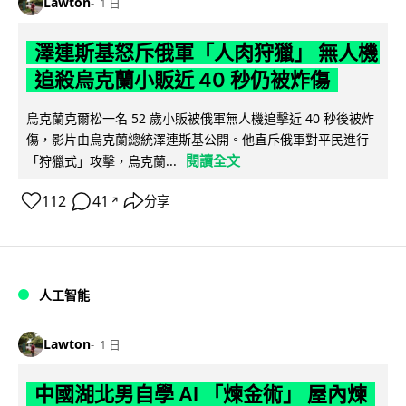
Lawton
1 日
澤連斯基怒斥俄軍「人肉狩獵」 無人機
追殺烏克蘭小販近 40 秒仍被炸傷
烏克蘭克爾松一名 52 歲小販被俄軍無人機追擊近 40 秒後被炸
傷，影片由烏克蘭總統澤連斯基公開。他直斥俄軍對平民進行
閱讀全文
「狩獵式」攻擊，烏克蘭...
112
41
分享
↗
人工智能
Lawton
1 日
中國湖北男自學 AI 「煉金術」 屋內煉