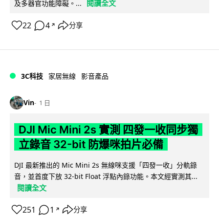
閱讀全文
及多器官功能障礙。...
22
4
分享
↗
3C科技
家居無線
影音產品
Vin
1 日
DJI Mic Mini 2s 實測 四發一收同步獨
立錄音 32-bit 防爆咪拍片必備
DJI 最新推出的 Mic Mini 2s 無線咪支援「四發一收」分軌錄
音，並首度下放 32-bit Float 浮點內錄功能。本文經實測其...
閱讀全文
251
1
分享
↗