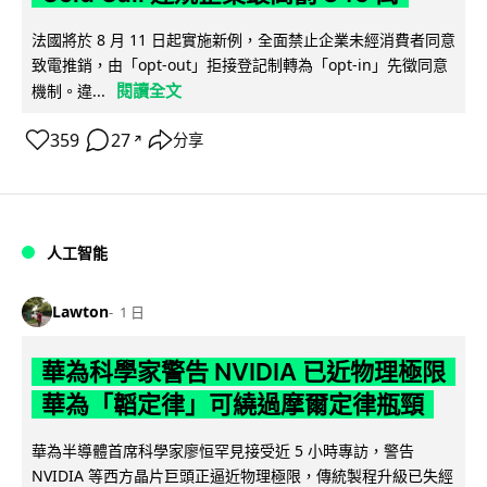
法國將於 8 月 11 日起實施新例，全面禁止企業未經消費者同意
致電推銷，由「opt-out」拒接登記制轉為「opt-in」先徵同意
閱讀全文
機制。違...
359
27
分享
↗
人工智能
Lawton
1 日
華為科學家警告 NVIDIA 已近物理極限
華為「韜定律」可繞過摩爾定律瓶頸
華為半導體首席科學家廖恒罕見接受近 5 小時專訪，警告
NVIDIA 等西方晶片巨頭正逼近物理極限，傳統製程升級已失經