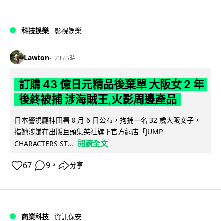
科技娛樂
影視娛樂
Lawton
23 小時
訂購 43 億日元精品後棄單 大阪女 2 年
後終被捕 涉海賊王,火影周邊產品
日本警視廳神田署 8 月 6 日公布，拘捕一名 32 歲大阪女子，
指她涉嫌在出版巨頭集英社旗下官方網店「JUMP
閱讀全文
CHARACTERS ST...
67
9
分享
↗
商業科技
資訊保安