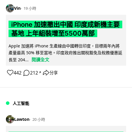
Vin
19 小時
iPhone 加速撤出中國 印度成新機主要
基地 上年組裝增至5500萬部
Apple 加速將 iPhone 生產線由中國轉往印度，目標兩年內將
產量最高 50% 移至當地。印度政府推出關稅豁免及稅務優惠延
閱讀全文
長至 204...
442
212
分享
↗
人工智能
Lawton
20 小時