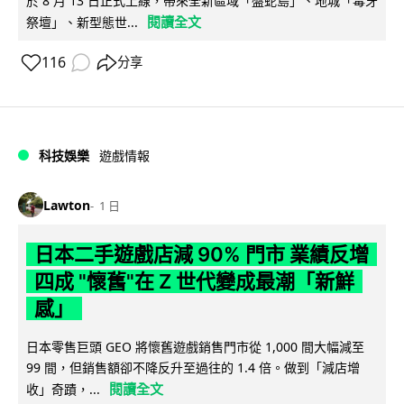
於 8 月 13 日正式上線，帶來全新區域「盤蛇島」、地城「毒牙
閱讀全文
祭壇」、新型態世...
116
分享
科技娛樂
遊戲情報
Lawton
1 日
日本二手遊戲店減 90% 門市 業績反增
四成 "懷舊"在 Z 世代變成最潮「新鮮
感」
日本零售巨頭 GEO 將懷舊遊戲銷售門市從 1,000 間大幅減至
99 間，但銷售額卻不降反升至過往的 1.4 倍。做到「減店增
閱讀全文
收」奇蹟，...