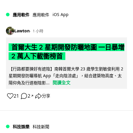
iOS App
應用軟件
應用軟件
Lawton
1 小時
首爾大生 2 星期開發防曬地圖 一日暴增
2 萬人下載衝榜首
【行路都要揀好有遮陰】南韓首爾大學 23 歲學生劉敏俊利用 2
星期開發防曬導航 App「走向陰涼處」，結合建築物高度、太
閱讀全文
陽仰角及行道樹陰影...
21
2
分享
↗
科技娛樂
科技新聞