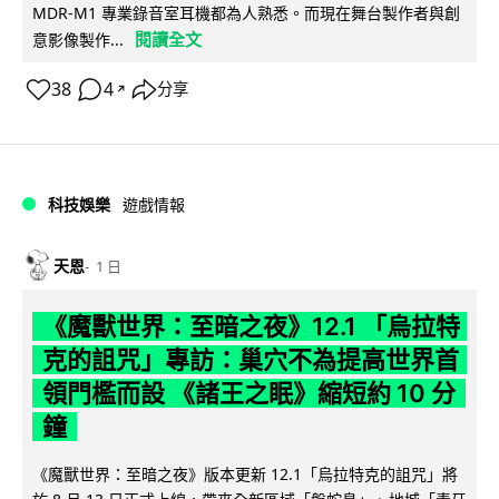
MDR-M1 專業錄音室耳機都為人熟悉。而現在舞台製作者與創
閱讀全文
意影像製作...
38
4
分享
↗
科技娛樂
遊戲情報
天恩
1 日
《魔獸世界：至暗之夜》12.1 「烏拉特
克的詛咒」專訪：巢穴不為提高世界首
領門檻而設 《諸王之眠》縮短約 10 分
鐘
《魔獸世界：至暗之夜》版本更新 12.1「烏拉特克的詛咒」將