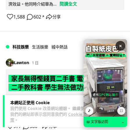
閱讀全文
濟效益。他同時介紹華為...
1,588
602
分享
↗
×
科技娛樂
生活娛樂
城中熱話
Lawton
1 日
家長無得慳錢買二手書 電子啟動碼鎖死
二手教科書 學生無法做功課
社福界立法會議員陳文宜指，一間中學書單價錢按年加 14.7%
本網站正使用 Cookie
遠超通漲，令家長難以負擔。而且電子教材啟動碼這項設計，
我們使用 Cookie 改善網站體驗。 繼續使用
🎵
⛶
閱讀全文
令學生無法完成功課，二手...
我們的網站即表示您同意我們的
Cookie 政
策
。
📖 文字版訪問
→
977
380
分享
↗