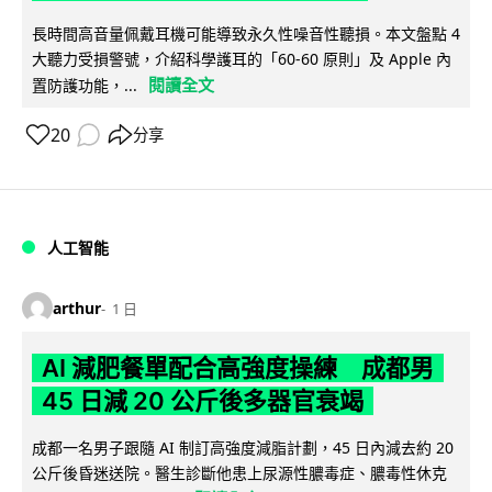
長時間高音量佩戴耳機可能導致永久性噪音性聽損。本文盤點 4
大聽力受損警號，介紹科學護耳的「60-60 原則」及 Apple 內
閱讀全文
置防護功能，...
20
分享
人工智能
arthur
1 日
AI 減肥餐單配合高強度操練 成都男
45 日減 20 公斤後多器官衰竭
成都一名男子跟隨 AI 制訂高強度減脂計劃，45 日內減去約 20
公斤後昏迷送院。醫生診斷他患上尿源性膿毒症、膿毒性休克