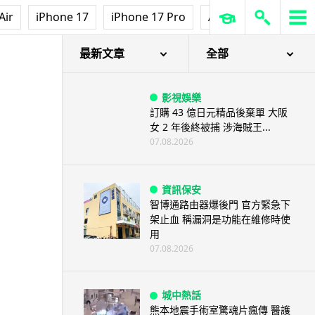
Air
iPhone 17
iPhone 17 Pro
AirPods Pro 3
Ap
最新文章
全部
影視娛樂
訂購 43 億日元精品後棄單 大阪
女 2 年後終被捕 涉海賊王...
07.08.2026
資訊保安
智博通路由器爆後門 官方緊急下
架止血 稱漏洞是功能在維修時使
用
07.08.2026
城中熱話
熊本地震手術室驚魂片瘋傳 醫護