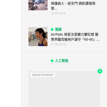
保護病人、逃生門 網民讚值得
尊...
07.08.2026
健康
AirPods 用家注意聽力響紅燈 醫
學界籲耳機用戶謹守「60-60」...
07.08.2026
人工智能
AI 減肥餐單配合高強度操練 成
都男 45 日減 20 公斤後多器官
衰...
ADVERTISEMENT
07.08.2026
影音產品
DJI Mic Mini 2s 實測 四發一收
同步獨立錄音 32-bi...