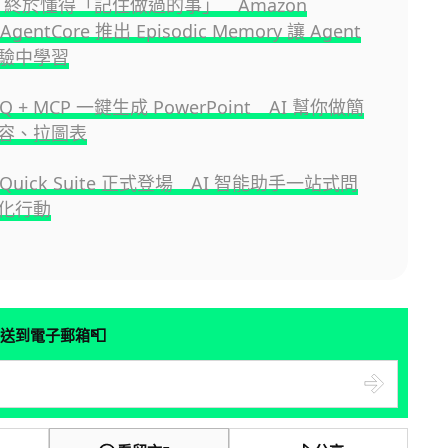
ent 終於懂得「記住做過的事」 Amazon
 AgentCore 推出 Episodic Memory 讓 Agent
驗中學習
 Q + MCP 一鍵生成 PowerPoint AI 幫你做簡
容、拉圖表
 Quick Suite 正式登場 AI 智能助手一站式問
化行動
📮
送到電子郵箱