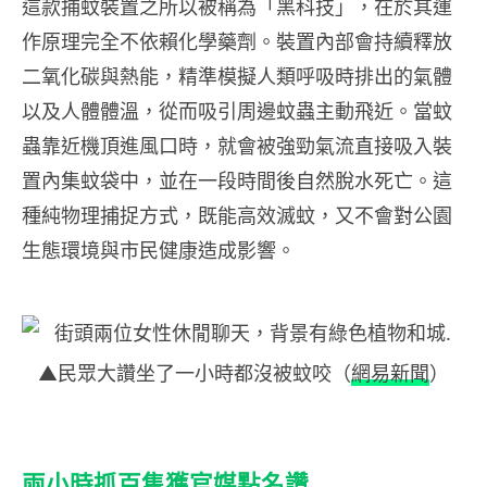
這款捕蚊裝置之所以被稱為「黑科技」，在於其運
作原理完全不依賴化學藥劑。裝置內部會持續釋放
二氧化碳與熱能，精準模擬人類呼吸時排出的氣體
以及人體體溫，從而吸引周邊蚊蟲主動飛近。當蚊
蟲靠近機頂進風口時，就會被強勁氣流直接吸入裝
置內集蚊袋中，並在一段時間後自然脫水死亡。這
種純物理捕捉方式，既能高效滅蚊，又不會對公園
生態環境與市民健康造成影響。
▲民眾大讚坐了一小時都沒被蚊咬（
網易新聞
）
兩小時抓百隻獲官媒點名讚