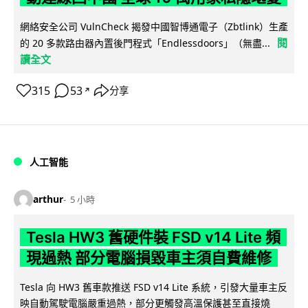
網絡安全公司 VulnCheck 揭發中國智博通電子（Zbtlink）生產
閱
的 20 多款路由器內置後門程式「Endlessdoors」（無盡...
讀全文
315
53
分享
↗
人工智能
arthur
5 小時
Tesla HW3 舊硬件裝 FSD v14 Lite 頻
現過熱 部分電腦損毀車主須自費維修
Tesla 向 HW3 舊車款推送 FSD v14 Lite 系統，引發大量車主反
映自動駕駛電腦嚴重過熱，部分更觸發高溫保護甚至直接燒