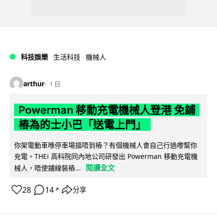
科技娛樂
生活科技
機械人
arthur
1 日
Powerman 移動充電機械人登港 免鋪
樁為的士小巴「送電上門」
你架電動車喺停車場搵唔到樁？有個機械人會自己行過嚟幫你
充電。THEi 高科院同內地公司研發出 Powerman 移動充電機
閱讀全文
械人，唔使鋪線裝樁...
28
14
分享
↗