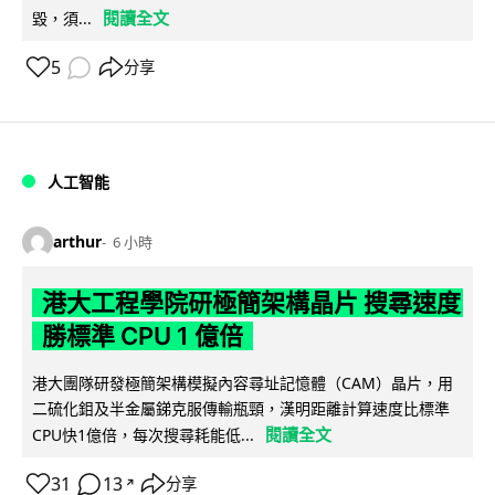
閱讀全文
毀，須...
5
分享
人工智能
arthur
6 小時
港大工程學院研極簡架構晶片 搜尋速度
勝標準 CPU 1 億倍
港大團隊研發極簡架構模擬內容尋址記憶體（CAM）晶片，用
二硫化鉬及半金屬銻克服傳輸瓶頸，漢明距離計算速度比標準
閱讀全文
CPU快1億倍，每次搜尋耗能低...
31
13
分享
↗