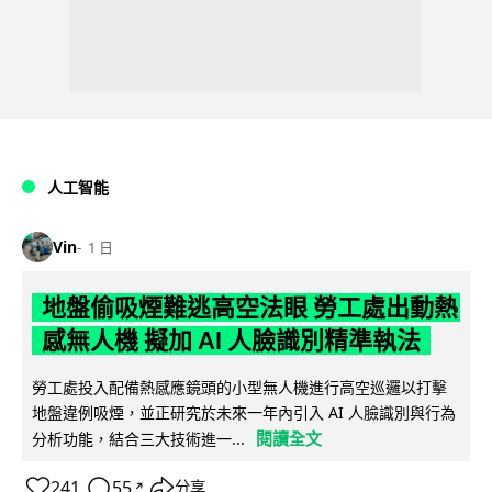
人工智能
Vin
1 日
地盤偷吸煙難逃高空法眼 勞工處出動熱
感無人機 擬加 AI 人臉識別精準執法
勞工處投入配備熱感應鏡頭的小型無人機進行高空巡邏以打擊
地盤違例吸煙，並正研究於未來一年內引入 AI 人臉識別與行為
閱讀全文
分析功能，結合三大技術進一...
241
55
分享
↗