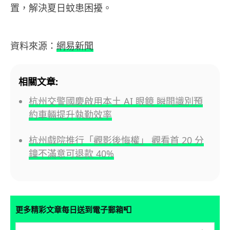
置，解決夏日蚊患困擾。
資料來源：
網易新聞
相關文章:
杭州交警國慶啟用本土 AI 眼鏡 瞬間識別預
約車輛提升執勤效率
杭州戲院推行「觀影後悔權」 觀看首 20 分
鐘不滿意可退款 40%
📮
更多精彩文章每日送到電子郵箱