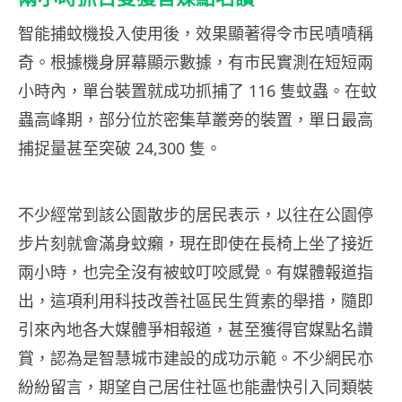
智能捕蚊機投入使用後，效果顯著得令市民嘖嘖稱
奇。根據機身屏幕顯示數據，有市民實測在短短兩
小時內，單台裝置就成功抓捕了 116 隻蚊蟲。在蚊
蟲高峰期，部分位於密集草叢旁的裝置，單日最高
捕捉量甚至突破 24,300 隻。
不少經常到該公園散步的居民表示，以往在公園停
步片刻就會滿身蚊癩，現在即使在長椅上坐了接近
兩小時，也完全沒有被蚊叮咬感覺。有媒體報道指
出，這項利用科技改善社區民生質素的舉措，隨即
引來內地各大媒體爭相報道，甚至獲得官媒點名讚
賞，認為是智慧城市建設的成功示範。不少網民亦
紛紛留言，期望自己居住社區也能盡快引入同類裝