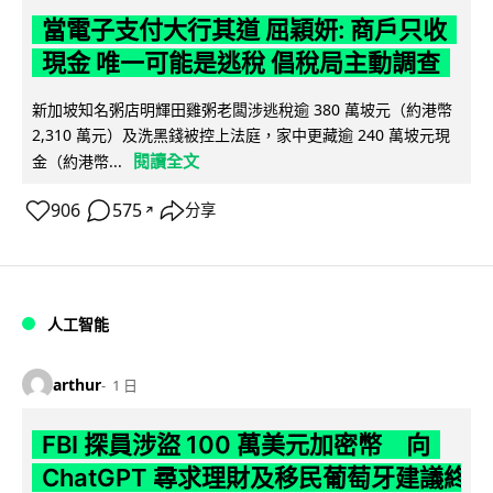
當電子支付大行其道 屈穎妍: 商戶只收
現金 唯一可能是逃稅 倡稅局主動調查
新加坡知名粥店明輝田雞粥老闆涉逃稅逾 380 萬坡元（約港幣
2,310 萬元）及洗黑錢被控上法庭，家中更藏逾 240 萬坡元現
閱讀全文
金（約港幣...
906
575
分享
↗
人工智能
arthur
1 日
FBI 探員涉盜 100 萬美元加密幣 向
ChatGPT 尋求理財及移民葡萄牙建議終