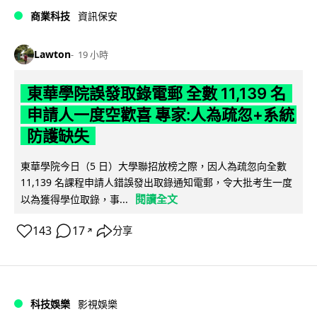
商業科技
資訊保安
Lawton
19 小時
東華學院誤發取錄電郵 全數 11,139 名
申請人一度空歡喜 專家:人為疏忽+系統
防護缺失
東華學院今日（5 日）大學聯招放榜之際，因人為疏忽向全數
11,139 名課程申請人錯誤發出取錄通知電郵，令大批考生一度
閱讀全文
以為獲得學位取錄，事...
143
17
分享
↗
科技娛樂
影視娛樂