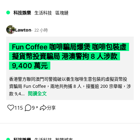
科技娛樂
生活科技
區塊鏈
Lawton
22 小時
Fun Coffee 咖啡騙局爆煲 咖啡包裝虛
擬貨幣投資騙局 港澳警拘 8 人涉款
9,400 萬元
香港警方聯同澳門司警搗破以養生咖啡生意包裝的虛擬貨幣投
資騙局 Fun Coffee，兩地共拘捕 8 人，接獲逾 200 宗舉報，涉
閱讀全文
款 9,4...
115
9
分享
↗
科技娛樂
生活科技
智慧城市