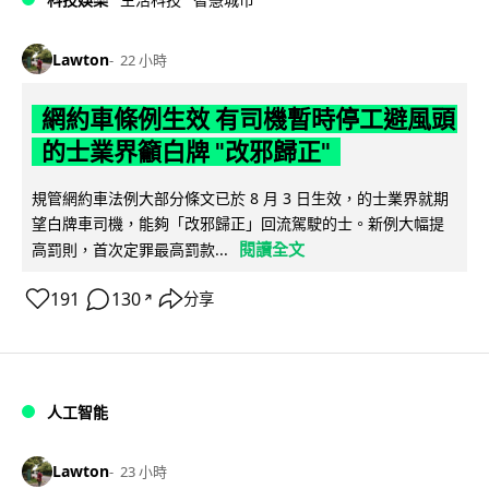
Lawton
22 小時
網約車條例生效 有司機暫時停工避風頭
的士業界籲白牌 "改邪歸正"
規管網約車法例大部分條文已於 8 月 3 日生效，的士業界就期
望白牌車司機，能夠「改邪歸正」回流駕駛的士。新例大幅提
閱讀全文
高罰則，首次定罪最高罰款...
191
130
分享
↗
人工智能
Lawton
23 小時