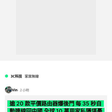
3C科技
家居無線
Vin
2 小時
逾 20 款平價路由器爆後門 每 35 秒自
動連線回中國 全球 10 萬用家私隱堪憂