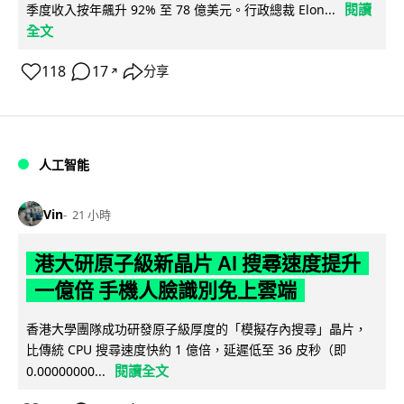
閱讀
季度收入按年飆升 92% 至 78 億美元。行政總裁 Elon...
全文
118
17
分享
↗
人工智能
Vin
21 小時
港大研原子級新晶片 AI 搜尋速度提升
一億倍 手機人臉識別免上雲端
香港大學團隊成功研發原子級厚度的「模擬存內搜尋」晶片，
比傳統 CPU 搜尋速度快約 1 億倍，延遲低至 36 皮秒（即
閱讀全文
0.00000000...