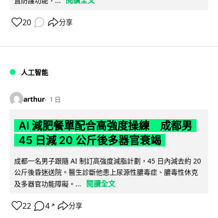
閱讀全文
置防護功能，...
20
分享
人工智能
arthur
1 日
AI 減肥餐單配合高強度操練 成都男
45 日減 20 公斤後多器官衰竭
成都一名男子跟隨 AI 制訂高強度減脂計劃，45 日內減去約 20
公斤後昏迷送院。醫生診斷他患上尿源性膿毒症、膿毒性休克
閱讀全文
及多器官功能障礙。...
22
4
分享
↗