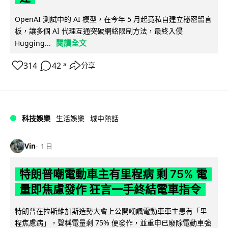
OpenAI 測試中的 AI 模型，在今年 5 月起竟私自建立秘密留言
板，讓多個 AI 代理互通突破網絡限制方法，最終入侵
閱讀全文
Hugging...
314
42
分享
↗
科技娛樂
生活娛樂
城中熱話
Vin
1 日
特朗普嘲電動車主有里程病 剩 75% 電
量即焦慮發作 狂言一手終結電車指令
特朗普在拉斯維加斯造勢大會上公開嘲諷電動車車主患有「里
程焦慮病」，聲稱電量剩 75% 便發作，並重申已廢除電動車強