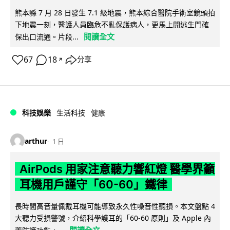
熊本縣 7 月 28 日發生 7.1 級地震，熊本綜合醫院手術室鏡頭拍
下地震一刻，醫護人員臨危不亂保護病人，更馬上開逃生門確
閱讀全文
保出口流通。片段...
67
18
分享
↗
科技娛樂
生活科技
健康
arthur
1 日
AirPods 用家注意聽力響紅燈 醫學界籲
耳機用戶謹守「60-60」鐵律
長時間高音量佩戴耳機可能導致永久性噪音性聽損。本文盤點 4
大聽力受損警號，介紹科學護耳的「60-60 原則」及 Apple 內