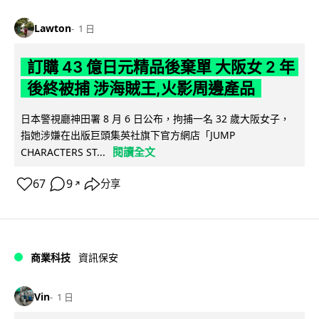
Lawton
1 日
訂購 43 億日元精品後棄單 大阪女 2 年
後終被捕 涉海賊王,火影周邊產品
日本警視廳神田署 8 月 6 日公布，拘捕一名 32 歲大阪女子，
指她涉嫌在出版巨頭集英社旗下官方網店「JUMP
閱讀全文
CHARACTERS ST...
67
9
分享
↗
商業科技
資訊保安
Vin
1 日