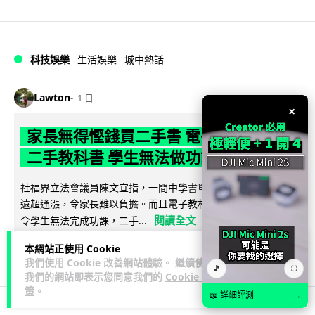
科技娛樂
生活娛樂
城中熱話
Lawton
1 日
×
家長無得慳錢買二手書 電子啟動碼鎖死
二手教科書 學生無法做功課
社福界立法會議員陳文宜指，一間中學書單價錢按年加 14.7%
遠超通漲，令家長難以負擔。而且電子教材啟動碼這項設計，
閱讀全文
令學生無法完成功課，二手...
本網站正使用 Cookie
983
381
分享
↗
我們使用 Cookie 改善網站體驗。 繼續使用
🎵
⛶
我們的網站即表示您同意我們的
Cookie 政
策
。
📖 詳細評測
→