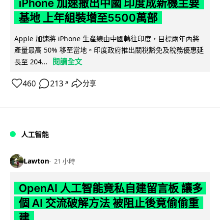
iPhone 加速撤出中國 印度成新機主要
基地 上年組裝增至5500萬部
Apple 加速將 iPhone 生產線由中國轉往印度，目標兩年內將
產量最高 50% 移至當地。印度政府推出關稅豁免及稅務優惠延
閱讀全文
長至 204...
460
213
分享
↗
人工智能
Lawton
21 小時
OpenAI 人工智能竟私自建留言板 讓多
個 AI 交流破解方法 被阻止後竟偷偷重
建