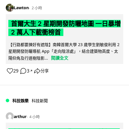
Lawton
2 小時
首爾大生 2 星期開發防曬地圖 一日暴增
2 萬人下載衝榜首
【行路都要揀好有遮陰】南韓首爾大學 23 歲學生劉敏俊利用 2
星期開發防曬導航 App「走向陰涼處」，結合建築物高度、太
閱讀全文
陽仰角及行道樹陰影...
29
3
分享
↗
科技娛樂
科技新聞
arthur
4 小時