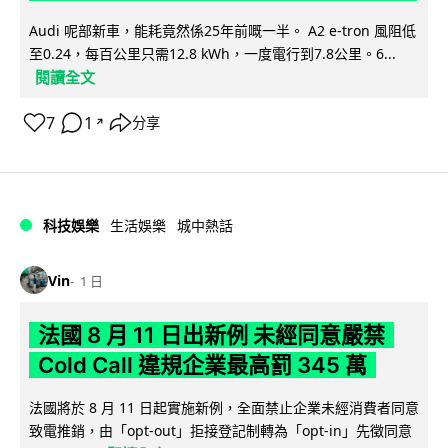
Audi 呢部新車，能耗竟然係25年前嘅一半。 A2 e-tron 風阻低
至0.24，每百公里只需12.8 kWh，一度電行到7.8公里。6...
閱讀全文
7
1
分享
↗
科技娛樂
生活娛樂
城中熱話
Vin
1 日
法國 8 月 11 日出新例 未經同意嚴禁
Cold Call 違規企業最高罰 345 萬
法國將於 8 月 11 日起實施新例，全面禁止企業未經消費者同意
致電推銷，由「opt-out」拒接登記制轉為「opt-in」先徵同意