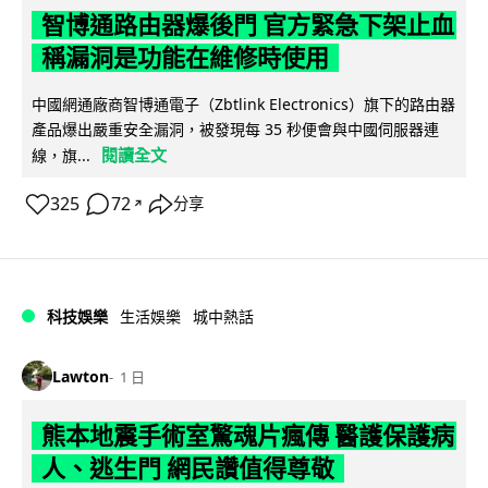
智博通路由器爆後門 官方緊急下架止血
稱漏洞是功能在維修時使用
中國網通廠商智博通電子（Zbtlink Electronics）旗下的路由器
產品爆出嚴重安全漏洞，被發現每 35 秒便會與中國伺服器連
閱讀全文
線，旗...
325
72
分享
↗
科技娛樂
生活娛樂
城中熱話
Lawton
1 日
熊本地震手術室驚魂片瘋傳 醫護保護病
人、逃生門 網民讚值得尊敬