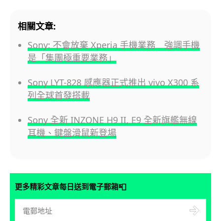
相關文章:
Sony: 不會放棄 Xperia 手機業務 強調手機
是「集團極重要業務」
Sony LYT-828 感應器正式推出 vivo X300 系
列全球首發搭載
Sony 全新 INZONE H9 II, E9 全新旗艦無線
耳機、鍵盤滑鼠新登場
📮
更多精彩文章每日送到電子郵箱