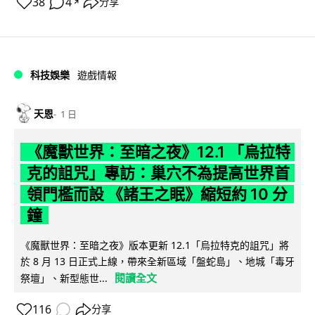
38
4
分享
↗
科技娛樂
遊戲情報
天恩
1 日
《魔獸世界：至暗之夜》12.1 「烏拉特
克的詛咒」專訪：巢穴不為提高世界首
領門檻而設 《諸王之眠》縮短約 10 分
鐘
《魔獸世界：至暗之夜》版本更新 12.1「烏拉特克的詛咒」將
於 8 月 13 日正式上線，帶來全新區域「盤蛇島」、地城「毒牙
閱讀全文
祭壇」、新型態世...
116
分享