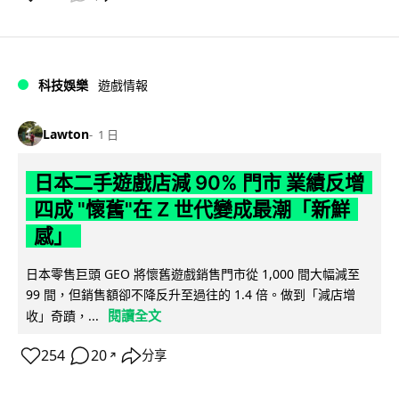
科技娛樂
遊戲情報
Lawton
1 日
日本二手遊戲店減 90% 門市 業績反增
四成 "懷舊"在 Z 世代變成最潮「新鮮
感」
日本零售巨頭 GEO 將懷舊遊戲銷售門市從 1,000 間大幅減至
99 間，但銷售額卻不降反升至過往的 1.4 倍。做到「減店增
閱讀全文
收」奇蹟，...
254
20
分享
↗