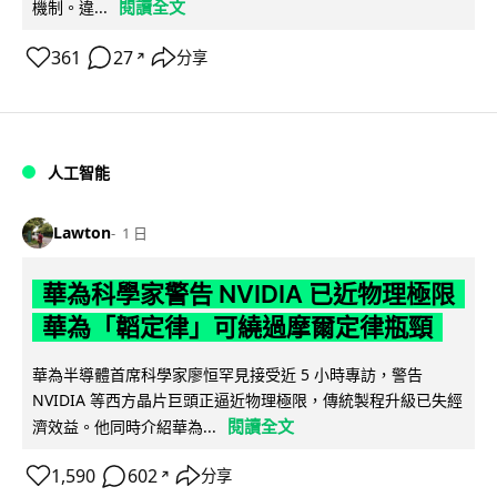
閱讀全文
機制。違...
361
27
分享
↗
人工智能
Lawton
1 日
華為科學家警告 NVIDIA 已近物理極限
華為「韜定律」可繞過摩爾定律瓶頸
華為半導體首席科學家廖恒罕見接受近 5 小時專訪，警告
NVIDIA 等西方晶片巨頭正逼近物理極限，傳統製程升級已失經
閱讀全文
濟效益。他同時介紹華為...
1,590
602
分享
↗