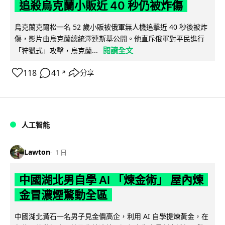
追殺烏克蘭小販近 40 秒仍被炸傷
烏克蘭克爾松一名 52 歲小販被俄軍無人機追擊近 40 秒後被炸
傷，影片由烏克蘭總統澤連斯基公開。他直斥俄軍對平民進行
閱讀全文
「狩獵式」攻擊，烏克蘭...
118
41
分享
↗
人工智能
Lawton
1 日
中國湖北男自學 AI 「煉金術」 屋內煉
金冒濃煙驚動全區
中國湖北黃石一名男子見金價高企，利用 AI 自學提煉黃金，在