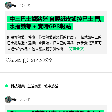
Vin
19 小時
中三巴士鐵路迷 自製紙皮遙控巴士 門,
水撥識郁 + 實時GPS報站
如果你熱愛一件事，你會熱愛到怎樣的程度？一位就讀中三的
巴士鐵路迷，選擇由零開始，把自己的興趣一步步變成真正可
閱讀全文
以運作的作品。他以紙皮親手製作出...
2,609
151
分享
↗
科技娛樂
生活娛樂
城中熱話
Vin
20 小時