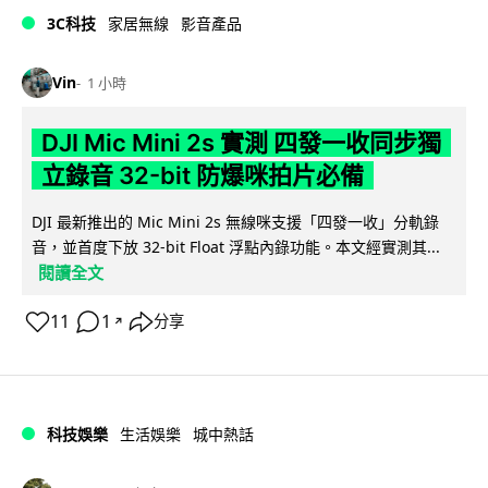
3C科技
家居無線
影音產品
Vin
1 小時
DJI Mic Mini 2s 實測 四發一收同步獨
立錄音 32-bit 防爆咪拍片必備
DJI 最新推出的 Mic Mini 2s 無線咪支援「四發一收」分軌錄
音，並首度下放 32-bit Float 浮點內錄功能。本文經實測其...
閱讀全文
11
1
分享
↗
科技娛樂
生活娛樂
城中熱話