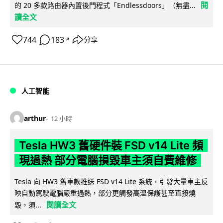
閱
的 20 多款路由器內置後門程式「Endlessdoors」（無盡...
讀全文
744
183
分享
↗
人工智能
arthur
12 小時
Tesla HW3 舊硬件裝 FSD v14 Lite 頻
現過熱 部分電腦損毀車主須自費維修
Tesla 向 HW3 舊車款推送 FSD v14 Lite 系統，引發大量車主反
映自動駕駛電腦嚴重過熱，部分更觸發高溫保護甚至直接燒
閱讀全文
毀，須...