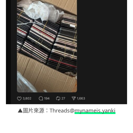
▲圖片來源：Threads@
mynameis.yanki