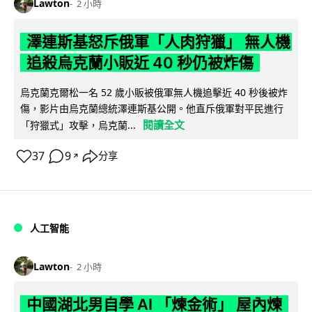
Lawton
2 小時
澤連斯基怒斥俄軍「人肉狩獵」 無人機
追殺烏克蘭小販近 40 秒仍被炸傷
烏克蘭克爾松一名 52 歲小販被俄軍無人機追擊近 40 秒後被炸
傷，影片由烏克蘭總統澤連斯基公開。他直斥俄軍對平民進行
閱讀全文
「狩獵式」攻擊，烏克蘭...
37
9
分享
↗
人工智能
Lawton
2 小時
中國湖北男自學 AI 「煉金術」 屋內煉