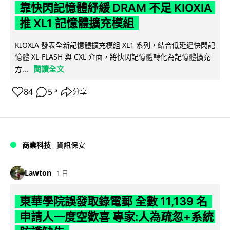
靠快閃記憶體紓緩 DRAM 不足 KIOXIA
推 XL1 記憶體擴充模組
KIOXIA 發表全新記憶體擴充模組 XL1 系列，結合低延遲快閃記
憶體 XL-FLASH 與 CXL 介面，將快閃記憶體轉化為記憶體擴充
閱讀全文
方...
84
5
分享
↗
商業科技
資訊保安
Lawton
1 日
東華學院誤發取錄電郵 全數 11,139 名
申請人一度空歡喜 專家:人為疏忽+系統