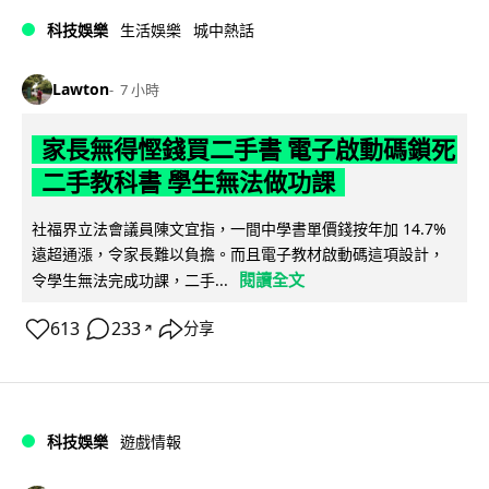
科技娛樂
生活娛樂
城中熱話
Lawton
7 小時
家長無得慳錢買二手書 電子啟動碼鎖死
二手教科書 學生無法做功課
社福界立法會議員陳文宜指，一間中學書單價錢按年加 14.7%
遠超通漲，令家長難以負擔。而且電子教材啟動碼這項設計，
閱讀全文
令學生無法完成功課，二手...
613
233
分享
↗
科技娛樂
遊戲情報