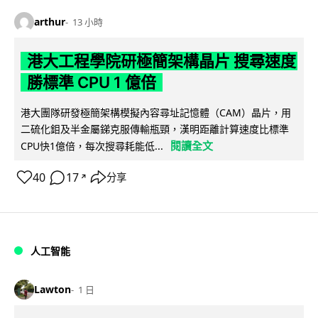
arthur
13 小時
港大工程學院研極簡架構晶片 搜尋速度
勝標準 CPU 1 億倍
港大團隊研發極簡架構模擬內容尋址記憶體（CAM）晶片，用
二硫化鉬及半金屬銻克服傳輸瓶頸，漢明距離計算速度比標準
閱讀全文
CPU快1億倍，每次搜尋耗能低...
40
17
分享
↗
人工智能
Lawton
1 日