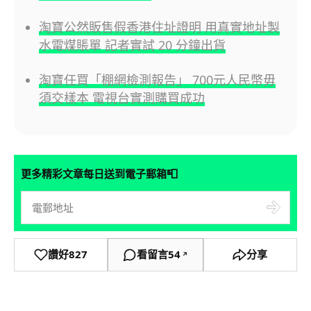
淘寶公然販售假香港住址證明 用真實地址製
水電煤賬單 記者實試 20 分鐘出貨
淘寶任買「棚網檢測報告」 700元人民幣毋
須交樣本 電視台實測購買成功
📮
更多精彩文章每日送到電子郵箱
讚好
827
看留言
54
分享
↗