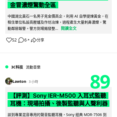
金冒濃煙驚動全區
中國湖北黃石一名男子見金價高企，利用 AI 自學提煉黃金，在
租住單位私設高壓爐及作坊冶煉，過程產生大量刺鼻濃煙，驚
閱讀全文
動鄰居報警。警方到場揭發整...
52
6
分享
↗
3C科技
流動音樂
89
Lawton
3 小時
【評測】Sony IER-M500 入耳式監聽
耳機：現場拍攝、後製監聽與人聲利器
談到專業混音專用的聲音監聽耳機，Sony 經典 MDR-7506 到