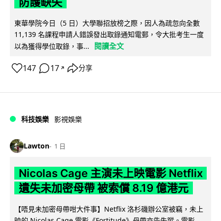
防護缺失
東華學院今日（5 日）大學聯招放榜之際，因人為疏忽向全數
11,139 名課程申請人錯誤發出取錄通知電郵，令大批考生一度
閱讀全文
以為獲得學位取錄，事...
147
17
分享
↗
科技娛樂
影視娛樂
Lawton
1 日
Nicolas Cage 主演未上映電影 Netflix
遺失未加密母帶 被索償 8.19 億港元
【唔見未加密母帶咁大件事】Netflix 洛杉磯辦公室被竊，未上
映的 Nicolas Cage 電影《Fortitude》母帶亦告失蹤。電影...