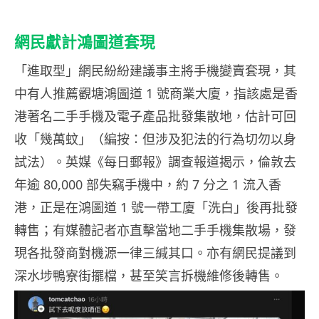
網民獻計鴻圖道套現
「進取型」網民紛紛建議事主將手機變賣套現，其
中有人推薦觀塘鴻圖道 1 號商業大廈，指該處是香
港著名二手手機及電子產品批發集散地，估計可回
收「幾萬蚊」（編按：但涉及犯法的行為切勿以身
試法）。英媒《每日郵報》調查報道揭示，倫敦去
年逾 80,000 部失竊手機中，約 7 分之 1 流入香
港，正是在鴻圖道 1 號一帶工廈「洗白」後再批發
轉售；有媒體記者亦直擊當地二手手機集散場，發
現各批發商對機源一律三緘其口。亦有網民提議到
深水埗鴨寮街擺檔，甚至笑言拆機維修後轉售。