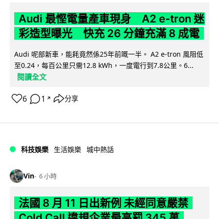
Audi 最慳電量產車現身 A2 e-tron 迷
彩造型曝光 快充 26 分鐘充滿 8 成電
Audi 呢部新車，能耗竟然係25年前嘅一半。 A2 e-tron 風阻低
至0.24，每百公里只需12.8 kWh，一度電行到7.8公里。6...
閱讀全文
6
1
分享
↗
科技娛樂
生活娛樂
城中熱話
Vin
6 小時
法國 8 月 11 日出新例 未經同意嚴禁
Cold Call 違規企業最高罰 345 萬