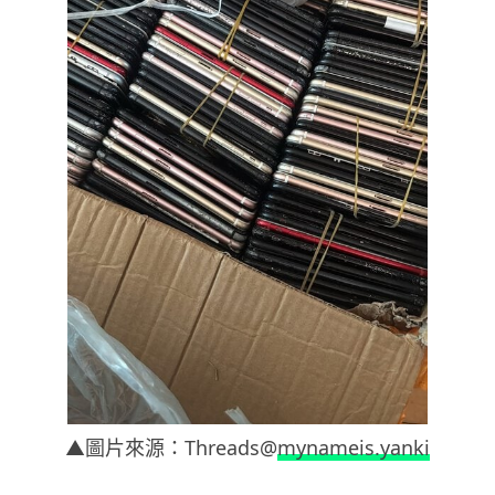
▲圖片來源：Threads@
mynameis.yanki