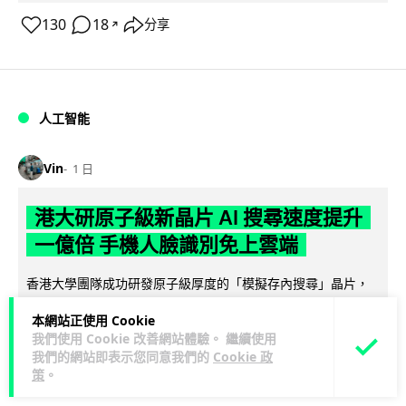
130
18
分享
↗
人工智能
Vin
1 日
港大研原子級新晶片 AI 搜尋速度提升
一億倍 手機人臉識別免上雲端
香港大學團隊成功研發原子級厚度的「模擬存內搜尋」晶片，
比傳統 CPU 搜尋速度快約 1 億倍，延遲低至 36 皮秒（即
本網站正使用 Cookie
閱讀全文
0.00000000...
我們使用 Cookie 改善網站體驗。 繼續使用
我們的網站即表示您同意我們的
Cookie 政
361
81
分享
↗
策
。