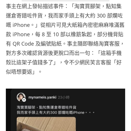
事主在網上發帖描述事件：「淘寶買腳架，點知集
運倉寄錯咗件貨，我而家手頭上有大約 300 部爛咗
嘅 iPhone。」從相片可見大紙箱內密密麻麻堆滿舊
款 iPhone，每 8 至 10 部以橡筋紮起，部分機背貼
有 QR Code 及編號貼紙。事主隨即聯絡淘寶客服，
對方多次確認貨源後更脫口而出一句：「這箱手機
殼比這架子值錢多了」，令不少網民笑言客服「好
似唔想要返」。