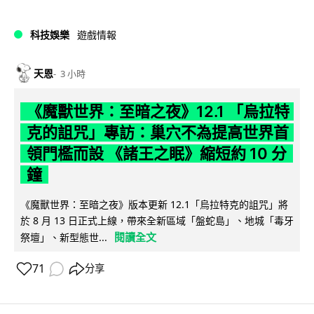
科技娛樂
遊戲情報
天恩
3 小時
《魔獸世界：至暗之夜》12.1 「烏拉特
克的詛咒」專訪：巢穴不為提高世界首
領門檻而設 《諸王之眠》縮短約 10 分
鐘
《魔獸世界：至暗之夜》版本更新 12.1「烏拉特克的詛咒」將
於 8 月 13 日正式上線，帶來全新區域「盤蛇島」、地城「毒牙
閱讀全文
祭壇」、新型態世...
71
分享