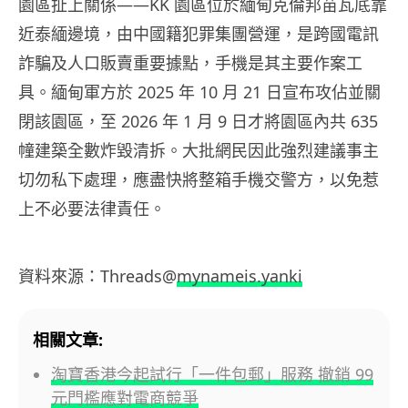
園區扯上關係——KK 園區位於緬甸克倫邦苗瓦底靠
近泰緬邊境，由中國籍犯罪集團營運，是跨國電訊
詐騙及人口販賣重要據點，手機是其主要作案工
具。緬甸軍方於 2025 年 10 月 21 日宣布攻佔並關
閉該園區，至 2026 年 1 月 9 日才將園區內共 635
幢建築全數炸毀清拆。大批網民因此強烈建議事主
切勿私下處理，應盡快將整箱手機交警方，以免惹
上不必要法律責任。
資料來源：Threads@
mynameis.yanki
相關文章:
淘寶香港今起試行「一件包郵」服務 撤銷 99
元門檻應對電商競爭