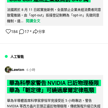
法國將於 8 月 11 日起實施新例，全面禁止企業未經消費者同意
致電推銷，由「opt-out」拒接登記制轉為「opt-in」先徵同意
閱讀全文
機制。違...
184
17
分享
↗
人工智能
Lawton
6 小時
華為科學家警告 NVIDIA 已近物理極限
華為「韜定律」可繞過摩爾定律瓶頸
華為半導體首席科學家廖恒罕見接受近 5 小時專訪，警告
NVIDIA 等西方晶片巨頭正逼近物理極限，傳統製程升級已失經