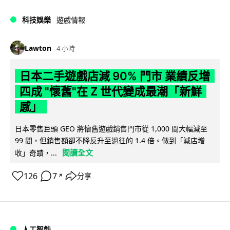
科技娛樂
遊戲情報
Lawton
4 小時
日本二手遊戲店減 90% 門市 業績反增
四成 "懷舊"在 Z 世代變成最潮「新鮮
感」
日本零售巨頭 GEO 將懷舊遊戲銷售門市從 1,000 間大幅減至
99 間，但銷售額卻不降反升至過往的 1.4 倍。做到「減店增
閱讀全文
收」奇蹟，...
126
7
分享
↗
人工智能