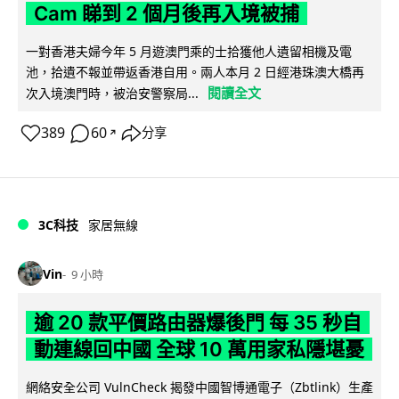
Cam 睇到 2 個月後再入境被捕
一對香港夫婦今年 5 月遊澳門乘的士拾獲他人遺留相機及電
池，拾遺不報並帶返香港自用。兩人本月 2 日經港珠澳大橋再
閱讀全文
次入境澳門時，被治安警察局...
389
60
分享
↗
3C科技
家居無線
Vin
9 小時
逾 20 款平價路由器爆後門 每 35 秒自
動連線回中國 全球 10 萬用家私隱堪憂
網絡安全公司 VulnCheck 揭發中國智博通電子（Zbtlink）生產