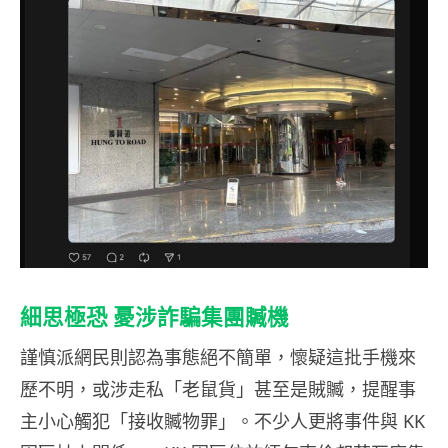
細思極恐 憂涉詐騙集團贓機
謹慎派網民則認為事態絕不簡單，懷疑這批手機來
歷不明，或涉走私「老鼠貨」甚至是賊贓，提醒事
主小心觸犯「接收贓物罪」。不少人更將事件與 KK