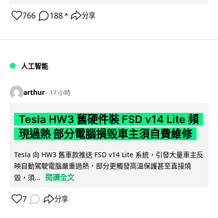
766
188
分享
↗
人工智能
arthur
17 小時
Tesla HW3 舊硬件裝 FSD v14 Lite 頻
現過熱 部分電腦損毀車主須自費維修
Tesla 向 HW3 舊車款推送 FSD v14 Lite 系統，引發大量車主反
映自動駕駛電腦嚴重過熱，部分更觸發高溫保護甚至直接燒
閱讀全文
毀，須...
7
分享