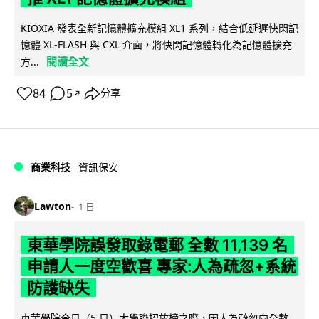
KIOXIA 發表全新記憶體擴充模組 XL1 系列，結合低延遲快閃記
憶體 XL-FLASH 與 CXL 介面，將快閃記憶體轉化為記憶體擴充
閱讀全文
方...
84
5
分享
↗
商業科技
資訊保安
Lawton
1 日
東華學院誤發取錄電郵 全數 11,139 名
申請人一度空歡喜 專家:人為疏忽+系統
防護缺失
東華學院今日（5 日）大學聯招放榜之際，因人為疏忽向全數