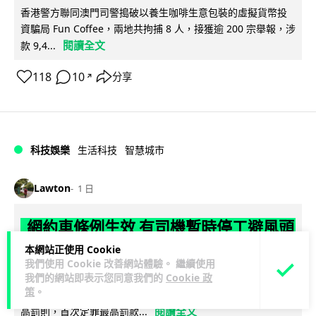
香港警方聯同澳門司警搗破以養生咖啡生意包裝的虛擬貨幣投
資騙局 Fun Coffee，兩地共拘捕 8 人，接獲逾 200 宗舉報，涉
閱讀全文
款 9,4...
118
10
分享
↗
科技娛樂
生活科技
智慧城市
Lawton
1 日
網約車條例生效 有司機暫時停工避風頭
的士業界籲白牌 "改邪歸正"
本網站正使用 Cookie
我們使用 Cookie 改善網站體驗。 繼續使用
我們的網站即表示您同意我們的
Cookie 政
規管網約車法例大部分條文已於 8 月 3 日生效，的士業界就期
策
。
望白牌車司機，能夠「改邪歸正」回流駕駛的士。新例大幅提
閱讀全文
高罰則，首次定罪最高罰款...