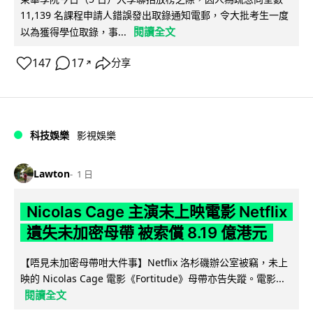
11,139 名課程申請人錯誤發出取錄通知電郵，令大批考生一度
閱讀全文
以為獲得學位取錄，事...
147
17
分享
↗
科技娛樂
影視娛樂
Lawton
1 日
Nicolas Cage 主演未上映電影 Netflix
遺失未加密母帶 被索償 8.19 億港元
【唔見未加密母帶咁大件事】Netflix 洛杉磯辦公室被竊，未上
映的 Nicolas Cage 電影《Fortitude》母帶亦告失蹤。電影...
閱讀全文