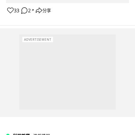
33
2
分享
↗
ADVERTISEMENT