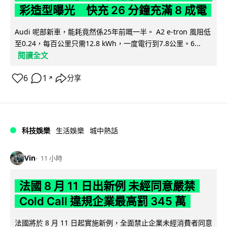
彩造型曝光 快充 26 分鐘充滿 8 成電
Audi 呢部新車，能耗竟然係25年前嘅一半。 A2 e-tron 風阻低
至0.24，每百公里只需12.8 kWh，一度電行到7.8公里。6...
閱讀全文
6
1
分享
↗
科技娛樂
生活娛樂
城中熱話
Vin
11 小時
法國 8 月 11 日出新例 未經同意嚴禁
Cold Call 違規企業最高罰 345 萬
法國將於 8 月 11 日起實施新例，全面禁止企業未經消費者同意