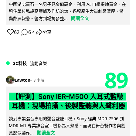
中國湖北黃石一名男子見金價高企，利用 AI 自學提煉黃金，在
租住單位私設高壓爐及作坊冶煉，過程產生大量刺鼻濃煙，驚
閱讀全文
動鄰居報警。警方到場揭發整...
62
6
分享
↗
3C科技
流動音樂
89
Lawton
8 小時
【評測】Sony IER-M500 入耳式監聽
耳機：現場拍攝、後製監聽與人聲利器
談到專業混音專用的聲音監聽耳機，Sony 經典 MDR-7506 到
MDR-M1 專業錄音室耳機都為人熟悉。而現在舞台製作者與創
閱讀全文
意影像製作...