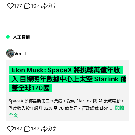
177
10
分享
↗
人工智能
Vin
1 日
Elon Musk: SpaceX 將挑戰萬億年收
入 目標明年數據中心上太空 Starlink 覆
蓋全球170國
SpaceX 公佈最新第二季業績，受惠 Starlink 與 AI 業務帶動，
閱讀
季度收入按年飆升 92% 至 78 億美元。行政總裁 Elon...
全文
132
18
分享
↗