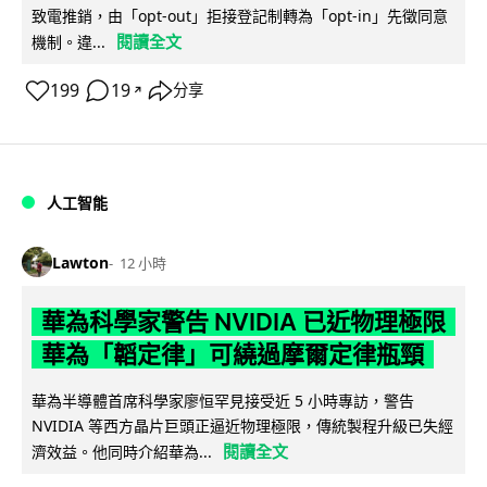
致電推銷，由「opt-out」拒接登記制轉為「opt-in」先徵同意
閱讀全文
機制。違...
199
19
分享
↗
人工智能
Lawton
12 小時
華為科學家警告 NVIDIA 已近物理極限
華為「韜定律」可繞過摩爾定律瓶頸
華為半導體首席科學家廖恒罕見接受近 5 小時專訪，警告
NVIDIA 等西方晶片巨頭正逼近物理極限，傳統製程升級已失經
閱讀全文
濟效益。他同時介紹華為...