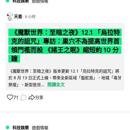
科技娛樂
遊戲情報
天恩
8 小時
《魔獸世界：至暗之夜》12.1 「烏拉特
克的詛咒」專訪：巢穴不為提高世界首
領門檻而設 《諸王之眠》縮短約 10 分
鐘
《魔獸世界：至暗之夜》版本更新 12.1「烏拉特克的詛咒」將
於 8 月 13 日正式上線，帶來全新區域「盤蛇島」、地城「毒牙
閱讀全文
祭壇」、新型態世...
71
分享
科技娛樂
遊戲情報