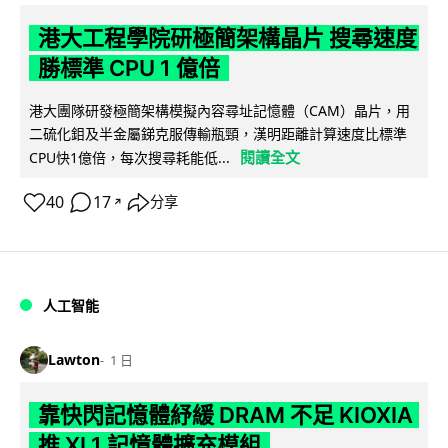
港大工程學院研極簡架構晶片 搜尋速度
勝標準 CPU 1 億倍
港大團隊研發極簡架構模擬內容尋址記憶體（CAM）晶片，用
二硫化鉬及半金屬銻克服傳輸瓶頸，漢明距離計算速度比標準
閱讀全文
CPU快1億倍，每次搜尋耗能低...
40
17
分享
↗
人工智能
Lawton
1 日
靠快閃記憶體紓緩 DRAM 不足 KIOXIA
推 XL1 記憶體擴充模組