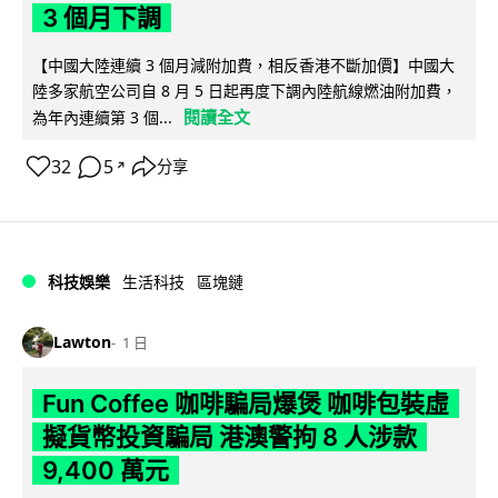
3 個月下調
【中國大陸連續 3 個月減附加費，相反香港不斷加價】中國大
陸多家航空公司自 8 月 5 日起再度下調內陸航線燃油附加費，
閱讀全文
為年內連續第 3 個...
32
5
分享
↗
科技娛樂
生活科技
區塊鏈
Lawton
1 日
Fun Coffee 咖啡騙局爆煲 咖啡包裝虛
擬貨幣投資騙局 港澳警拘 8 人涉款
9,400 萬元