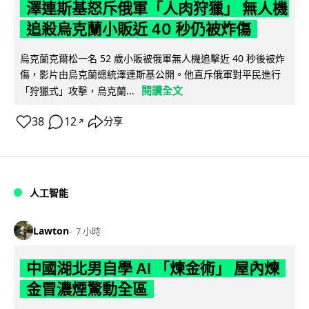
澤連斯基怒斥俄軍「人肉狩獵」 無人機
追殺烏克蘭小販近 40 秒仍被炸傷
烏克蘭克爾松一名 52 歲小販被俄軍無人機追擊近 40 秒後被炸
傷，影片由烏克蘭總統澤連斯基公開。他直斥俄軍對平民進行
閱讀全文
「狩獵式」攻擊，烏克蘭...
38
12
分享
↗
人工智能
Lawton
7 小時
中國湖北男自學 AI 「煉金術」 屋內煉
金冒濃煙驚動全區