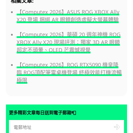
相關文章:
【Computex 2026】ASUS ROG XBOX Ally
X20 登場 捆綁 AR 眼鏡創造虛擬大螢幕體驗
【Computex 2026】華碩 20 週年神機 ROG
XBOX Ally X20 現場評測：獨家 3D AR 眼鏡
超定不頭暈、OLED 芒震憾視覺
【Computex 2026】ROG RTX5090 機皇降
臨 ROG頂配筆電桌機登場 終極效能打機流暢
極限
📮
更多精彩文章每日送到電子郵箱