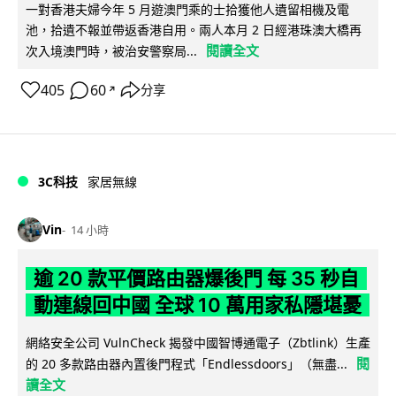
一對香港夫婦今年 5 月遊澳門乘的士拾獲他人遺留相機及電
池，拾遺不報並帶返香港自用。兩人本月 2 日經港珠澳大橋再
閱讀全文
次入境澳門時，被治安警察局...
405
60
分享
↗
3C科技
家居無線
Vin
14 小時
逾 20 款平價路由器爆後門 每 35 秒自
動連線回中國 全球 10 萬用家私隱堪憂
網絡安全公司 VulnCheck 揭發中國智博通電子（Zbtlink）生產
閱
的 20 多款路由器內置後門程式「Endlessdoors」（無盡...
讀全文