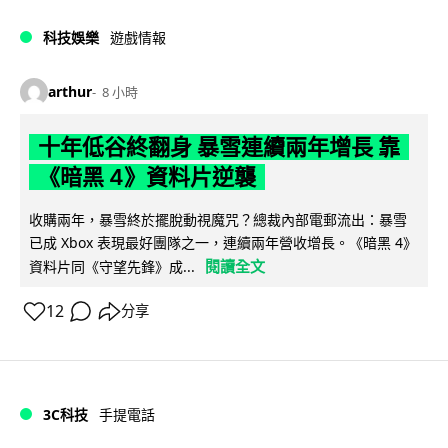
科技娛樂
遊戲情報
arthur
8 小時
十年低谷終翻身 暴雪連續兩年增長 靠
《暗黑 4》資料片逆襲
收購兩年，暴雪終於擺脫動視魔咒？總裁內部電郵流出：暴雪
已成 Xbox 表現最好團隊之一，連續兩年營收增長。《暗黑 4》
閱讀全文
資料片同《守望先鋒》成...
12
分享
3C科技
手提電話