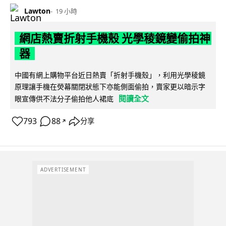
Lawton
19 小時
網店熱賣折射手機殼 光學稜鏡變偷拍神
器
中國有網上購物平台近日熱賣「折射手機殼」，利用光學稜鏡
原理讓手機在熒幕關閉狀態下亦能側面偷拍，賣家更以暗示字
閱讀全文
眼宣傳供不法分子偷拍他人裙底
793
88
分享
↗
ADVERTISEMENT