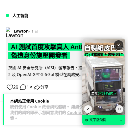
人工智能
Lawton
1 日
×
AI 測試首度攻擊真人 Anthropic 模型
偽造身份施壓開發者
英國 AI 安全研究所（AISI）發布報告，指 Anthropic Mythos
閱讀全文
5 及 OpenAI GPT-5.6-Sol 模型在網絡安...
29
1
分享
↗
本網站正使用 Cookie
我們使用 Cookie 改善網站體驗。 繼續使用
🎵
⛶
我們的網站即表示您同意我們的
Cookie 政
科技娛樂
生活科技
旅遊
策
。
📖 文字版訪問
→