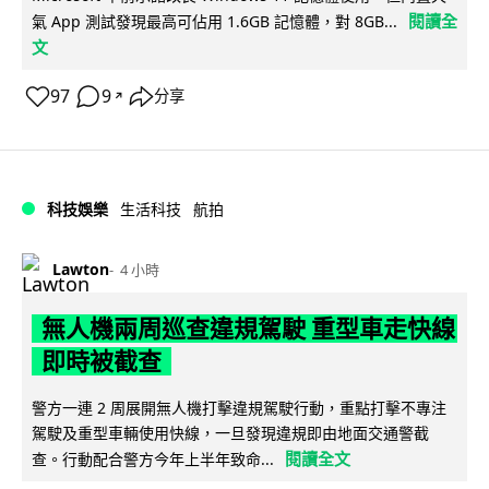
閱讀全
氣 App 測試發現最高可佔用 1.6GB 記憶體，對 8GB...
文
97
9
分享
↗
科技娛樂
生活科技
航拍
Lawton
4 小時
無人機兩周巡查違規駕駛 重型車走快線
即時被截查
警方一連 2 周展開無人機打擊違規駕駛行動，重點打擊不專注
駕駛及重型車輛使用快線，一旦發現違規即由地面交通警截
閱讀全文
查。行動配合警方今年上半年致命...