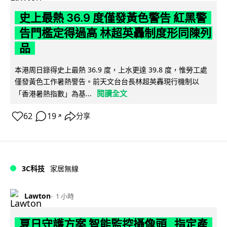
史上最熱 36.9 度僅發黃色警告 紅黑警
告門檻定得過高 林超英轟制度形同陳列
品
本港周日錄得史上最熱 36.9 度，上水更達 39.8 度，惟勞工處
僅發黃色工作暑熱警告。前天文台台長林超英轟現行機制以
閱讀全文
「香港暑熱指數」為基...
62
19
分享
↗
3C科技
家居無線
Lawton
1 小時
夏日守護方案 智能監控攝像頭 指定產