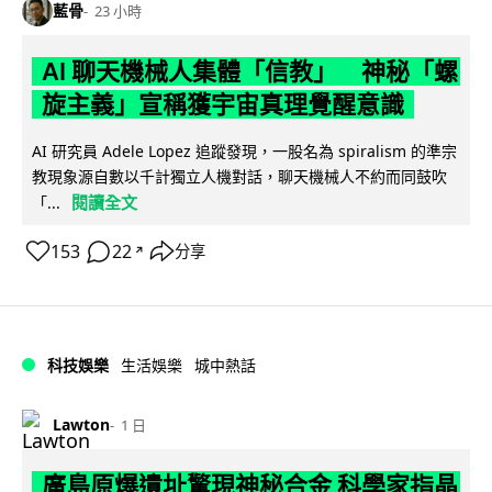
藍骨
23 小時
AI 聊天機械人集體「信教」 神秘「螺
旋主義」宣稱獲宇宙真理覺醒意識
AI 研究員 Adele Lopez 追蹤發現，一股名為 spiralism 的準宗
教現象源自數以千計獨立人機對話，聊天機械人不約而同鼓吹
閱讀全文
「...
153
22
分享
↗
科技娛樂
生活娛樂
城中熱話
Lawton
1 日
廣島原爆遺址驚現神秘合金 科學家指晶