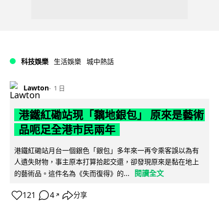
科技娛樂
生活娛樂
城中熱話
Lawton
1 日
港鐵紅磡站現「黐地銀包」 原來是藝術
品呃足全港市民兩年
港鐵紅磡站月台一個銀色「銀包」多年來一再令乘客誤以為有
人遺失財物，事主原本打算拾起交還，卻發現原來是黏在地上
閱讀全文
的藝術品。這件名為《失而復得》的...
121
4
分享
↗