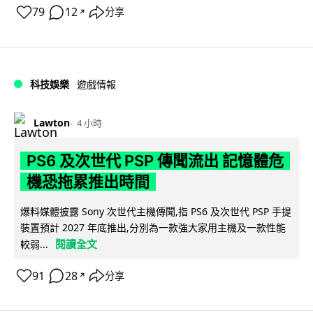
79
12
分享
↗
科技娛樂
遊戲情報
Lawton
4 小時
PS6 及次世代 PSP 傳聞流出 記憶體危
機恐拖累推出時間
爆料媒體披露 Sony 次世代主機傳聞,指 PS6 及次世代 PSP 手提
裝置預計 2027 年底推出,分別為一款強大家用主機及一款性能
閱讀全文
較弱...
91
28
分享
↗