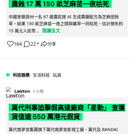
農蝕 17 萬 150 畝芝麻苗一夜枯死
中國安徽滁州一名 67 歲農民按 AI 生成農藥配方為芝麻田除
草，結果 150 畝芝麻苗一夜之間與雜草一同枯死，估計損失約
閱讀全文
15 萬元人民幣...
164
22
分享
↗
科技娛樂
生活科技
玩具
Lawton
5 小時
萬代刑事追擊假高達廠商「星動」 查獲
貨值逾 650 萬港元假貨
萬代南夢宮集團旗下萬代南夢宮影視工廠、萬代及 BANDAI