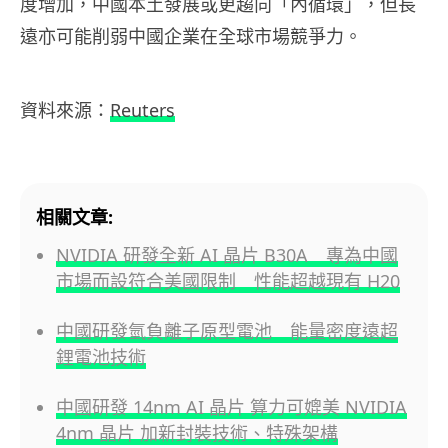
度增加，中國本土發展或更趨向「內循環」，但長
遠亦可能削弱中國企業在全球市場競爭力。
資料來源：
Reuters
相關文章:
NVIDIA 研發全新 AI 晶片 B30A 專為中國
市場而設符合美國限制 性能超越現有 H20
中國研發氫負離子原型電池 能量密度遠超
鋰電池技術
中國研發 14nm AI 晶片 算力可媲美 NVIDIA
4nm 晶片 加新封裝技術、特殊架構