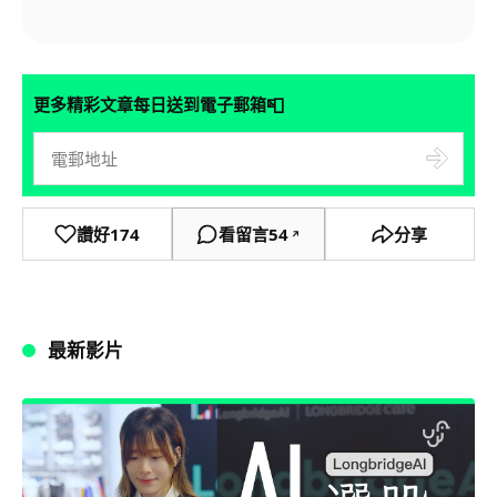
📮
更多精彩文章每日送到電子郵箱
讚好
174
看留言
54
分享
↗
最新影片