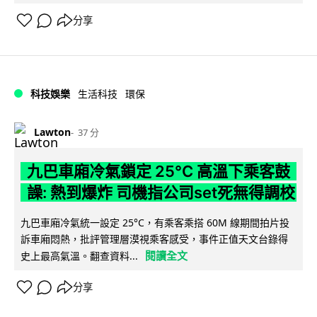
分享
科技娛樂
生活科技
環保
Lawton
37 分
九巴車廂冷氣鎖定 25°C 高溫下乘客鼓
譟: 熱到爆炸 司機指公司set死無得調校
九巴車廂冷氣統一設定 25°C，有乘客乘搭 60M 線期間拍片投
訴車廂悶熱，批評管理層漠視乘客感受，事件正值天文台錄得
閱讀全文
史上最高氣溫。翻查資料...
分享