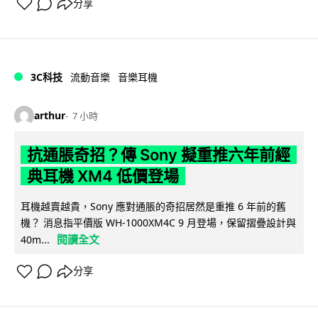
分享
3C科技
流動音樂
音樂耳機
arthur
7 小時
抗通脹奇招？傳 Sony 擬重推六年前經
典耳機 XM4 低價登場
耳機越賣越貴，Sony 應對通脹的奇招居然是重推 6 年前的舊
機？ 消息指平價版 WH-1000XM4C 9 月登場，保留摺疊設計與
閱讀全文
40m...
分享