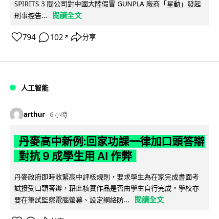
SPIRITS 3 間公司對中國大陸假冒 GUNPLA 廠商「星動」發起
閱讀全文
刑事控告...
794
102
分享
↗
人工智能
arthur
6 小時
丹麥高中新例:回家功課一律加口頭答辯
對抗 9 成學生用 AI 作弊
丹麥政府即時收緊高中評核規則，要求學生為在家完成書面考
試接受口頭答辯，藉此核實作品是否由學生自行完成。學校亦
閱讀全文
要在筆試監察電腦螢幕、設定網絡防...