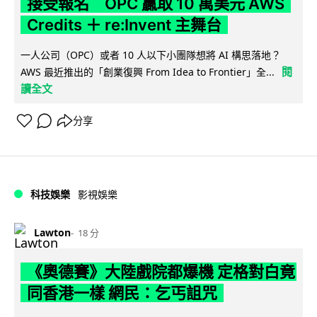
接受報名 OPC 贏取 10 萬美元 AWS
Credits ＋ re:Invent 主舞台
一人公司（OPC）或者 10 人以下小團隊想將 AI 構思落地？
閱
AWS 最近推出的「創業復興 From Idea to Frontier」全...
讀全文
分享
科技娛樂
影視娛樂
Lawton
18 分
《奧德賽》大陸戲院都爆機 定格對白竟
同香港一樣 網民：乞丐詛咒