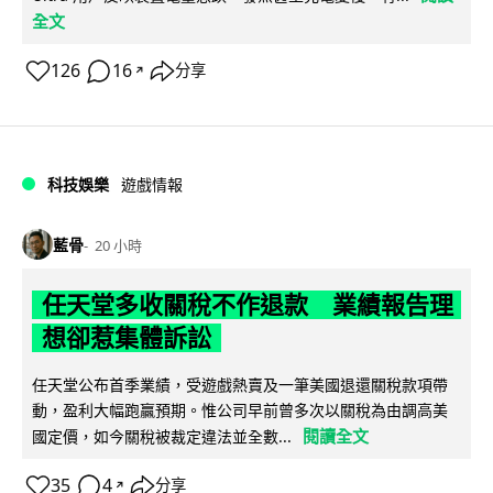
全文
126
16
分享
↗
科技娛樂
遊戲情報
藍骨
20 小時
任天堂多收關稅不作退款 業績報告理
想卻惹集體訴訟
任天堂公布首季業績，受遊戲熱賣及一筆美國退還關稅款項帶
動，盈利大幅跑贏預期。惟公司早前曾多次以關稅為由調高美
閱讀全文
國定價，如今關稅被裁定違法並全數...
35
4
分享
↗