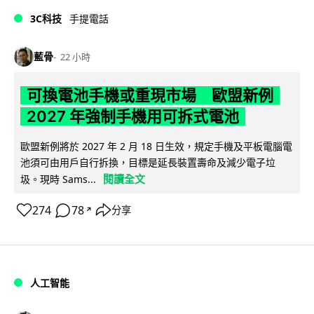
3C科技
手提電話
藍骨
22 小時
可換電池手機或重現市場 歐盟新例
2027 年強制手機用可拆式電池
歐盟新例將於 2027 年 2 月 18 日生效，規定手機及平板電腦電
池須可由用戶自行拆換，目標是延長裝置壽命及減少電子垃
閱讀全文
圾。現時 Sams...
274
78
分享
↗
人工智能