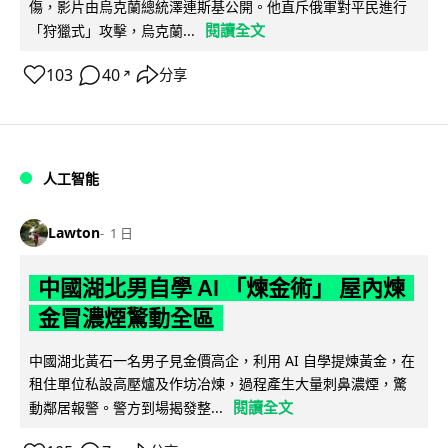
傷，影片由烏克蘭總統澤連斯基公開。他直斥俄軍對平民進行
閱讀全文
「狩獵式」攻擊，烏克蘭...
103
40
分享
↗
人工智能
Lawton
1 日
中國湖北男自學 AI 「煉金術」 屋內煉
金冒濃煙驚動全區
中國湖北黃石一名男子見金價高企，利用 AI 自學提煉黃金，在
租住單位私設高壓爐及作坊冶煉，過程產生大量刺鼻濃煙，驚
閱讀全文
動鄰居報警。警方到場揭發整...