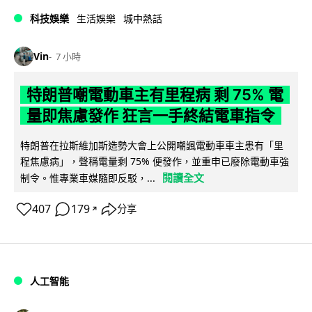
科技娛樂
生活娛樂
城中熱話
Vin
7 小時
特朗普嘲電動車主有里程病 剩 75% 電
量即焦慮發作 狂言一手終結電車指令
特朗普在拉斯維加斯造勢大會上公開嘲諷電動車車主患有「里
程焦慮病」，聲稱電量剩 75% 便發作，並重申已廢除電動車強
閱讀全文
制令。惟專業車媒隨即反駁，...
407
179
分享
↗
人工智能