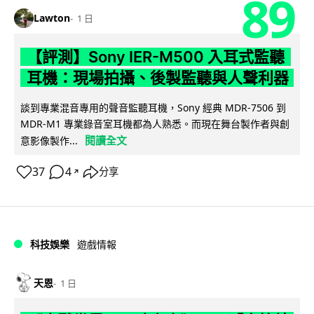
89
Lawton
1 日
【評測】Sony IER-M500 入耳式監聽
耳機：現場拍攝、後製監聽與人聲利器
談到專業混音專用的聲音監聽耳機，Sony 經典 MDR-7506 到
MDR-M1 專業錄音室耳機都為人熟悉。而現在舞台製作者與創
閱讀全文
意影像製作...
37
4
分享
↗
科技娛樂
遊戲情報
天恩
1 日