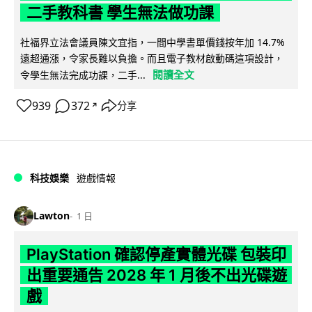
二手教科書 學生無法做功課
社福界立法會議員陳文宜指，一間中學書單價錢按年加 14.7%
遠超通漲，令家長難以負擔。而且電子教材啟動碼這項設計，
閱讀全文
令學生無法完成功課，二手...
939
372
分享
↗
科技娛樂
遊戲情報
Lawton
1 日
PlayStation 確認停產實體光碟 包裝印
出重要通告 2028 年 1 月後不出光碟遊
戲