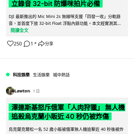
立錄音 32-bit 防爆咪拍片必備
DJI 最新推出的 Mic Mini 2s 無線咪支援「四發一收」分軌錄
音，並首度下放 32-bit Float 浮點內錄功能。本文經實測其...
閱讀全文
250
1
分享
↗
科技娛樂
生活娛樂
城中熱話
Lawton
1 日
澤連斯基怒斥俄軍「人肉狩獵」 無人機
追殺烏克蘭小販近 40 秒仍被炸傷
烏克蘭克爾松一名 52 歲小販被俄軍無人機追擊近 40 秒後被炸