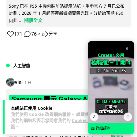
Sony 已在 PS5 主機包裝加貼提示貼紙，重申官方 7 月已公布
計劃：2028 年 1 月起停產新遊戲實體光碟。分析師預期 PS6
閱讀全文
因此...
171
76
分享
↗
×
人工智能
Vin
1 日
Samsung 展示 Galaxy AI 新方向 未來
手機毋須輸入文字 轉向 Agent 全自動操
本網站正使用 Cookie
我們使用 Cookie 改善網站體驗。 繼續使用
作
🎵
⛶
我們的網站即表示您同意我們的
Cookie 政
策
。
📖 詳細評測
→
Samsung 電子 MX 部門顧客體驗辦公室主管兼副總裁 Jay Kim