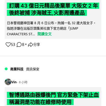
訂購 43 億日元精品後棄單 大阪女 2 年
後終被捕 涉海賊王,火影周邊產品
日本警視廳神田署 8 月 6 日公布，拘捕一名 32 歲大阪女子，
指她涉嫌在出版巨頭集英社旗下官方網店「JUMP
閱讀全文
CHARACTERS ST...
53
8
分享
↗
商業科技
資訊保安
Vin
8 小時
智博通路由器爆後門 官方緊急下架止血
稱漏洞是功能在維修時使用