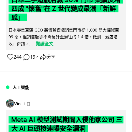
四成 "懷舊"在 Z 世代變成最潮「新鮮
感」
日本零售巨頭 GEO 將懷舊遊戲銷售門市從 1,000 間大幅減至
99 間，但銷售額卻不降反升至過往的 1.4 倍。做到「減店增
閱讀全文
收」奇蹟，...
244
19
分享
↗
人工智能
Vin
1 日
Meta AI 模型測試期間入侵他家公司 三
大 AI 巨頭接連曝安全漏洞