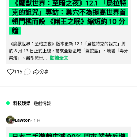
《魔獸世界：至暗之夜》12.1 「烏拉特
克的詛咒」專訪：巢穴不為提高世界首
領門檻而設 《諸王之眠》縮短約 10 分
鐘
《魔獸世界：至暗之夜》版本更新 12.1「烏拉特克的詛咒」將
於 8 月 13 日正式上線，帶來全新區域「盤蛇島」、地城「毒牙
閱讀全文
祭壇」、新型態世...
115
分享
科技娛樂
遊戲情報
Lawton
1 日
日本二手遊戲店減 90% 門市 業績反增