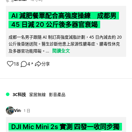
AI 減肥餐單配合高強度操練 成都男
45 日減 20 公斤後多器官衰竭
成都一名男子跟隨 AI 制訂高強度減脂計劃，45 日內減去約 20
公斤後昏迷送院。醫生診斷他患上尿源性膿毒症、膿毒性休克
閱讀全文
及多器官功能障礙。...
18
4
分享
↗
3C科技
家居無線
影音產品
Vin
1 日
DJI Mic Mini 2s 實測 四發一收同步獨