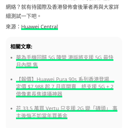
網絡？就有待國際及香港發佈會後筆者再與大家詳
細測試一下吧。
來源：
Huawei Central
相關文章:
華為手機回歸 5G 陣營 港版將支援 5G 最快
月內開 售
【報價】Huawei Pura 90s 系列香港登場
定價 $7,988 起 7 月底開賣 終支援 5G + 2
億像素長焦遠攝神器
花 33.5 萬買 Vertu 只支援 2G 變「磚頭」 事
主後悔不如當年買黃金