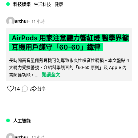
科技娛樂
生活科技
健康
arthur
11 小時
AirPods 用家注意聽力響紅燈 醫學界籲
耳機用戶謹守「60-60」鐵律
長時間高音量佩戴耳機可能導致永久性噪音性聽損。本文盤點 4
大聽力受損警號，介紹科學護耳的「60-60 原則」及 Apple 內
閱讀全文
置防護功能，...
14
分享
人工智能
arthur
12 小時