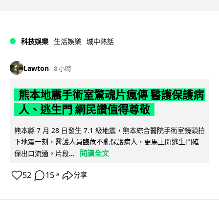
科技娛樂
生活娛樂
城中熱話
Lawton
8 小時
熊本地震手術室驚魂片瘋傳 醫護保護病
人、逃生門 網民讚值得尊敬
熊本縣 7 月 28 日發生 7.1 級地震，熊本綜合醫院手術室鏡頭拍
下地震一刻，醫護人員臨危不亂保護病人，更馬上開逃生門確
閱讀全文
保出口流通。片段...
52
15
分享
↗