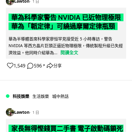
Lawton
1 日
華為科學家警告 NVIDIA 已近物理極限
華為「韜定律」可繞過摩爾定律瓶頸
華為半導體首席科學家廖恒罕見接受近 5 小時專訪，警告
NVIDIA 等西方晶片巨頭正逼近物理極限，傳統製程升級已失經
閱讀全文
濟效益。他同時介紹華為...
1,549
596
分享
↗
科技娛樂
生活娛樂
城中熱話
Lawton
1 日
家長無得慳錢買二手書 電子啟動碼鎖死