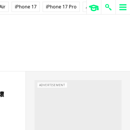
Air
iPhone 17
iPhone 17 Pro
AirPods Pro 3
Ap
ADVERTISEMENT
壞