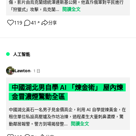
傷，影片由烏克蘭總統澤連斯基公開。他直斥俄軍對平民進行
閱讀全文
「狩獵式」攻擊，烏克蘭...
119
41
分享
↗
人工智能
Lawton
1 日
中國湖北男自學 AI 「煉金術」 屋內煉
金冒濃煙驚動全區
中國湖北黃石一名男子見金價高企，利用 AI 自學提煉黃金，在
租住單位私設高壓爐及作坊冶煉，過程產生大量刺鼻濃煙，驚
閱讀全文
動鄰居報警。警方到場揭發整...