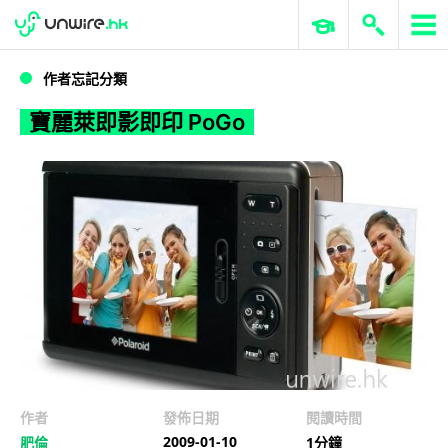
WWDC 2026
GenAI 與雲端科技專區
ERP 與商業 AI
寶麗萊即影即印 PoGo
作者忘記分類
寶麗萊即影即印 PoGo
作者
發佈日期
閱讀時間
2009-01-10
肥倫
1分鐘