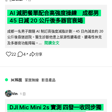
AI 減肥餐單配合高強度操練 成都男
45 日減 20 公斤後多器官衰竭
成都一名男子跟隨 AI 制訂高強度減脂計劃，45 日內減去約 20
公斤後昏迷送院。醫生診斷他患上尿源性膿毒症、膿毒性休克
閱讀全文
及多器官功能障礙。...
22
4
分享
↗
3C科技
家居無線
影音產品
Vin
1 日
DJI Mic Mini 2s 實測 四發一收同步獨