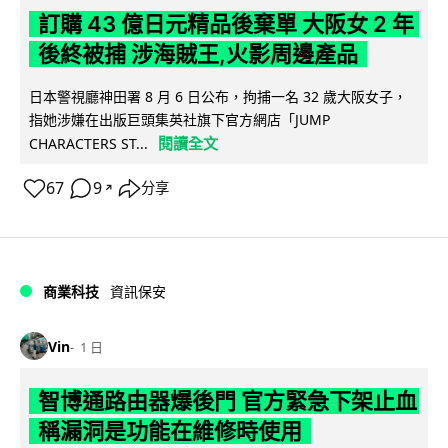
訂購 43 億日元精品後棄單 大阪女 2 年
後終被捕 涉海賊王,火影周邊產品
日本警視廳神田署 8 月 6 日公布，拘捕一名 32 歲大阪女子，
指她涉嫌在出版巨頭集英社旗下官方網店「JUMP
閱讀全文
CHARACTERS ST...
67
9
分享
↗
商業科技
資訊保安
Vin
1 日
智博通路由器爆後門 官方緊急下架止血
稱漏洞是功能在維修時使用