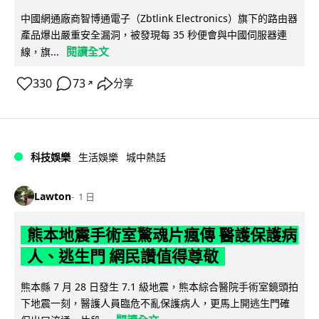
中國網通廠商智博通電子（Zbtlink Electronics）旗下的路由器
產品爆出嚴重安全漏洞，被發現每 35 秒便會與中國伺服器連
閱讀全文
線，旗...
330
73
分享
↗
科技娛樂
生活娛樂
城中熱話
Lawton
1 日
熊本地震手術室驚魂片瘋傳 醫護保護病
人、逃生門 網民讚值得尊敬
熊本縣 7 月 28 日發生 7.1 級地震，熊本綜合醫院手術室鏡頭拍
下地震一刻，醫護人員臨危不亂保護病人，更馬上開逃生門確