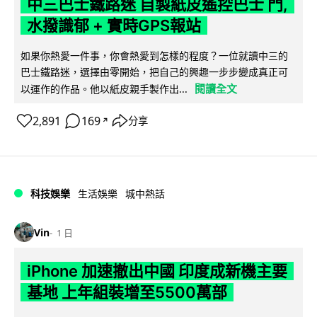
中三巴士鐵路迷 自製紙皮遙控巴士 門,
水撥識郁 + 實時GPS報站
如果你熱愛一件事，你會熱愛到怎樣的程度？一位就讀中三的
巴士鐵路迷，選擇由零開始，把自己的興趣一步步變成真正可
閱讀全文
以運作的作品。他以紙皮親手製作出...
2,891
169
分享
↗
科技娛樂
生活娛樂
城中熱話
Vin
1 日
iPhone 加速撤出中國 印度成新機主要
基地 上年組裝增至5500萬部