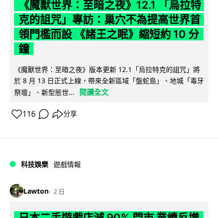
《魔獸世界：至暗之夜》12.1 「烏拉特
克的詛咒」專訪：巢穴不為提高世界首
領門檻而設 《諸王之眠》縮短約 10 分
鐘
《魔獸世界：至暗之夜》版本更新 12.1「烏拉特克的詛咒」將
於 8 月 13 日正式上線，帶來全新區域「盤蛇島」、地城「毒牙
閱讀全文
祭壇」、新型態世...
116
分享
科技娛樂
遊戲情報
Lawton
2 日
日本二手遊戲店減 90% 門市 業績反增