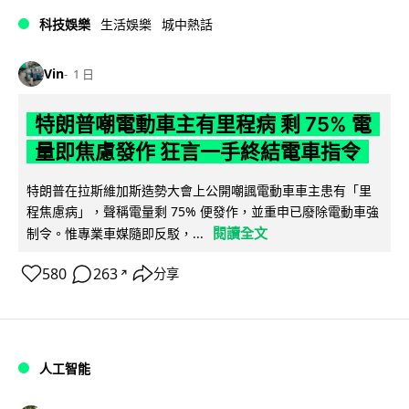
科技娛樂
生活娛樂
城中熱話
Vin
1 日
特朗普嘲電動車主有里程病 剩 75% 電
量即焦慮發作 狂言一手終結電車指令
特朗普在拉斯維加斯造勢大會上公開嘲諷電動車車主患有「里
程焦慮病」，聲稱電量剩 75% 便發作，並重申已廢除電動車強
閱讀全文
制令。惟專業車媒隨即反駁，...
580
263
分享
↗
人工智能