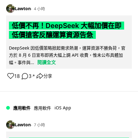
Lawton
4 小時
低價不再！DeepSeek 大幅加價在即
低價搶客反釀運算資源告急
DeepSeek 因低價策略掀起需求熱潮，運算資源不勝負荷，官
方於 8 月 6 日宣布即將大幅上調 API 收費，惟未公布具體加
閱讀全文
幅。事件與...
18
3
分享
↗
iOS App
應用軟件
應用軟件
Lawton
7 小時