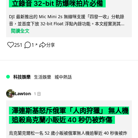
立錄音 32-bit 防爆咪拍片必備
DJI 最新推出的 Mic Mini 2s 無線咪支援「四發一收」分軌錄
音，並首度下放 32-bit Float 浮點內錄功能。本文經實測其...
閱讀全文
251
1
分享
↗
科技娛樂
生活娛樂
城中熱話
Lawton
1 日
澤連斯基怒斥俄軍「人肉狩獵」 無人機
追殺烏克蘭小販近 40 秒仍被炸傷
烏克蘭克爾松一名 52 歲小販被俄軍無人機追擊近 40 秒後被炸