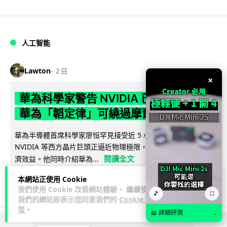
人工智能
Lawton
2 日
×
華為科學家警告 NVIDIA 已近物理極限
華為「韜定律」可繞過摩爾定律瓶頸
華為半導體首席科學家廖恒罕見接受近 5 小時專訪，警告
NVIDIA 等西方晶片巨頭正逼近物理極限，傳統製程升級已失經
閱讀全文
濟效益。他同時介紹華為...
本網站正使用 Cookie
1,593
602
分享
↗
我們使用 Cookie 改善網站體驗。 繼續使用
🎵
⛶
我們的網站即表示您同意我們的
Cookie 政
策
。
📖 詳細評測
→