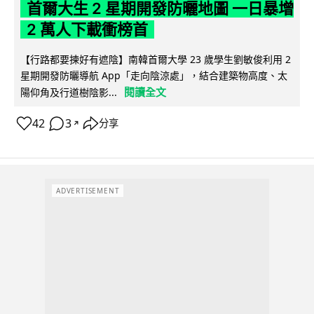
首爾大生 2 星期開發防曬地圖 一日暴增
2 萬人下載衝榜首
【行路都要揀好有遮陰】南韓首爾大學 23 歲學生劉敏俊利用 2
星期開發防曬導航 App「走向陰涼處」，結合建築物高度、太
閱讀全文
陽仰角及行道樹陰影...
42
3
分享
↗
ADVERTISEMENT