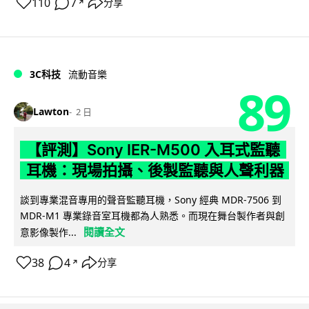
110
7
分享
↗
3C科技
流動音樂
89
Lawton
2 日
【評測】Sony IER-M500 入耳式監聽
耳機：現場拍攝、後製監聽與人聲利器
談到專業混音專用的聲音監聽耳機，Sony 經典 MDR-7506 到
MDR-M1 專業錄音室耳機都為人熟悉。而現在舞台製作者與創
閱讀全文
意影像製作...
38
4
分享
↗