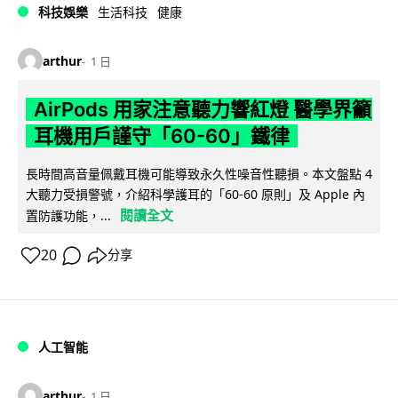
科技娛樂
生活科技
健康
arthur
1 日
AirPods 用家注意聽力響紅燈 醫學界籲
耳機用戶謹守「60-60」鐵律
長時間高音量佩戴耳機可能導致永久性噪音性聽損。本文盤點 4
大聽力受損警號，介紹科學護耳的「60-60 原則」及 Apple 內
閱讀全文
置防護功能，...
20
分享
人工智能
arthur
1 日