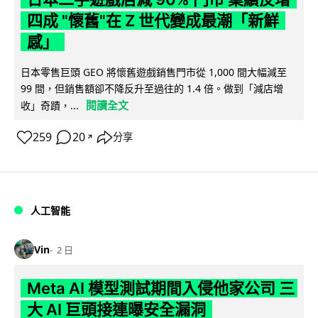
四成 "懷舊"在 Z 世代變成最潮「新鮮
感」
日本零售巨頭 GEO 將懷舊遊戲銷售門市從 1,000 間大幅減至
99 間，但銷售額卻不降反升至過往的 1.4 倍。做到「減店增
閱讀全文
收」奇蹟，...
259
20
分享
↗
人工智能
Vin
2 日
Meta AI 模型測試期間入侵他家公司 三
大 AI 巨頭接連曝安全漏洞