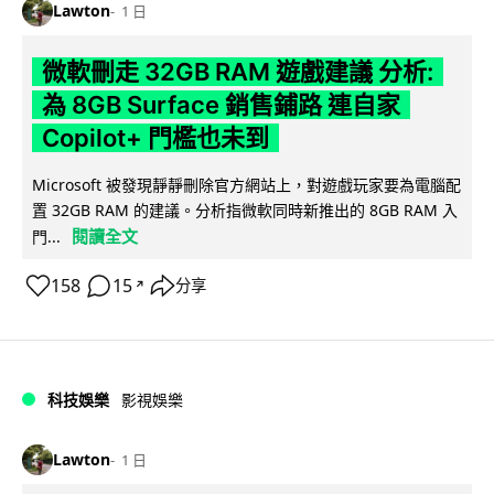
Lawton
1 日
微軟刪走 32GB RAM 遊戲建議 分析:
為 8GB Surface 銷售鋪路 連自家
Copilot+ 門檻也未到
Microsoft 被發現靜靜刪除官方網站上，對遊戲玩家要為電腦配
置 32GB RAM 的建議。分析指微軟同時新推出的 8GB RAM 入
閱讀全文
門...
158
15
分享
↗
科技娛樂
影視娛樂
Lawton
1 日