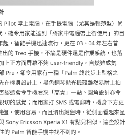
計
出的 Pilot 掌上電腦，在手提電腦（尤其是輕薄型）尚
 年代，確令用家能達到「將家中電腦帶上街使用」的目
0 年起，智能手機迅速流行，更在 03、04 年左右普
時推出的 Treo 手機，不論是硬件還是作業系統，也落
正方面屏幕不夠 user-friendly，自然難成氣
 Pre，卻令用家有一種「Palm 終於步上型格之
先在機身設計上，黑色鋼琴拋光機殼雖然易附上拍
否認這會令手機看來「高貴」一點。圓角設計亦令
親切的感覺；而用家打 SMS 或電郵時，機身下方更
ty 鍵盤，使用容易，而且滑出鍵盤時，從側面看起來呈
ony Ericsson Xperia X1 有點兒相似，這些設計
的 Palm 智能手機中找不到的。