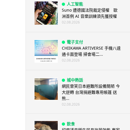
人工智能
Suno 遭德國法院裁定侵權 歐
洲首例 AI 音樂訓練須先獲授權
02.08.2026
電子支付
CHIIKAWA ARTIVERSE 手機八達
通卡面登場 掃會場二...
02.08.2026
城中熱話
網民曾笑日本避難所設備簡陋 今
大逆轉 台灣捐避難專用帳篷 送
熊...
02.08.2026
飲食
印度議員稱牛尿具抗菌效能 專家