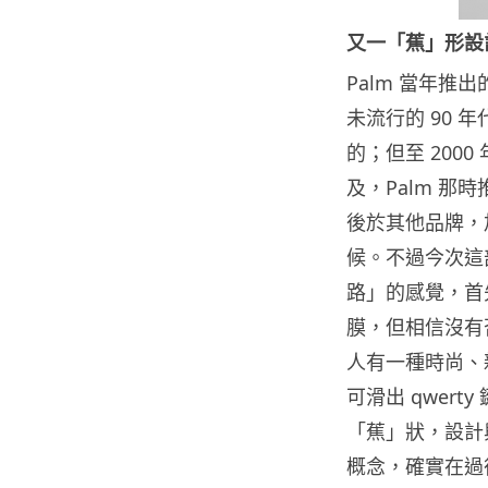
又一「蕉」形設
Palm 當年推
未流行的 90
的；但至 200
及，Palm 那
後於其他品牌，加上
候。不過今次這部
路」的感覺，首
膜，但相信沒有
人有一種時尚、
可滑出 qwer
「蕉」狀，設計與 S
概念，確實在過往