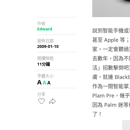
作者
Edward
說到智能手機或
甚至 Apple
發佈日期
2009-01-10
家，一定會聽過當
去數年，因為不同
閱讀時間
11分鐘
活」招數擊倒吧
字體大小
膚，就連 Bla
A
A
A
作為一間智能掌
分享
Plam Pre，
因為 Palm 
了！