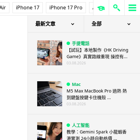
Air
iPhone 17
iPhone 17 Pro
AirPods Pro 3
Ap
最新文章
全部
手提電話
【試玩】本地製作《HK Driving
Game》真實路線重現 操控有...
03.08.2026
Mac
M5 Max MacBook Pro 過熱 熱
到鍵盤按鍵卡住機殼 ...
03.08.2026
人工智能
教學：Gemini Spark 小龍蝦香
港實測 24小時自動格價 ...