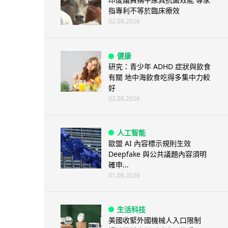
指專利不等於臨床療效
02.08.2026
健康
研究：青少年 ADHD 症狀與飲食
有關 地中海飲食吃得多集中力較
好
02.08.2026
人工智能
歐盟 AI 內容標示規則生效
Deepfake 與公共議題內容須明
確申...
01.08.2026
生活科技
美國收緊外國機械人入口限制