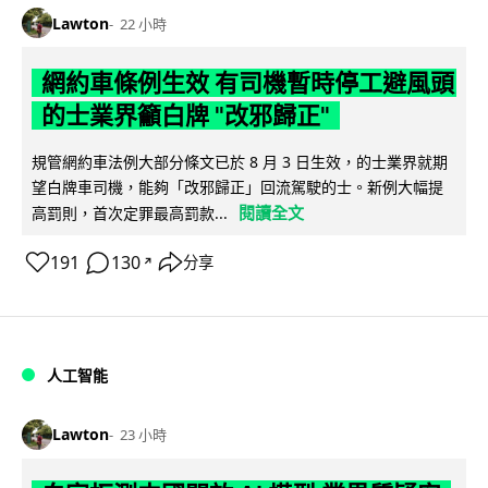
Lawton
22 小時
網約車條例生效 有司機暫時停工避風頭
的士業界籲白牌 "改邪歸正"
規管網約車法例大部分條文已於 8 月 3 日生效，的士業界就期
望白牌車司機，能夠「改邪歸正」回流駕駛的士。新例大幅提
閱讀全文
高罰則，首次定罪最高罰款...
191
130
分享
↗
人工智能
Lawton
23 小時