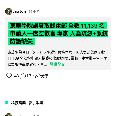
Lawton
19 小時
東華學院誤發取錄電郵 全數 11,139 名
申請人一度空歡喜 專家:人為疏忽+系統
防護缺失
東華學院今日（5 日）大學聯招放榜之際，因人為疏忽向全數
11,139 名課程申請人錯誤發出取錄通知電郵，令大批考生一度
閱讀全文
以為獲得學位取錄，事...
143
17
分享
↗
科技娛樂
影視娛樂