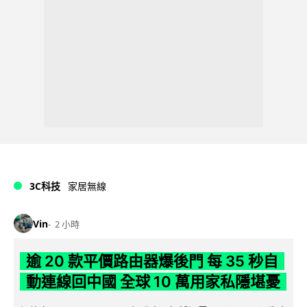
3C科技
家居無線
Vin
2 小時
逾 20 款平價路由器爆後門 每 35 秒自
動連線回中國 全球 10 萬用家私隱堪憂