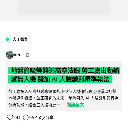
人工智能
Vin
1 日
地盤偷吸煙難逃高空法眼 勞工處出動熱
感無人機 擬加 AI 人臉識別精準執法
勞工處投入配備熱感應鏡頭的小型無人機進行高空巡邏以打擊
地盤違例吸煙，並正研究於未來一年內引入 AI 人臉識別與行為
閱讀全文
分析功能，結合三大技術進一...
241
55
分享
↗