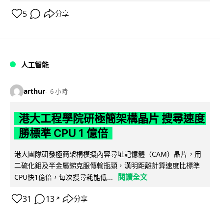
5
分享
人工智能
arthur
6 小時
港大工程學院研極簡架構晶片 搜尋速度
勝標準 CPU 1 億倍
港大團隊研發極簡架構模擬內容尋址記憶體（CAM）晶片，用
二硫化鉬及半金屬銻克服傳輸瓶頸，漢明距離計算速度比標準
閱讀全文
CPU快1億倍，每次搜尋耗能低...
31
13
分享
↗