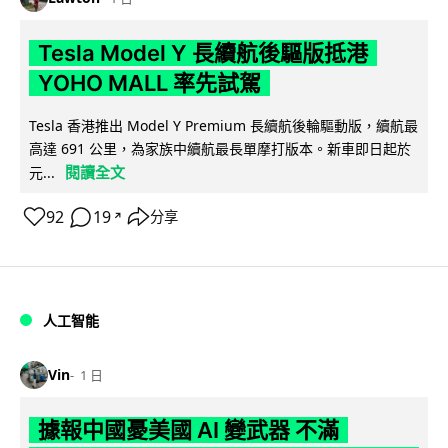
Tesla Model Y 長續航後驅版抵港
YOHO MALL 率先試駕
Tesla 香港推出 Model Y Premium 長續航後輪驅動版，續航最
高達 691 公里，為家族中續航最長單摩打版本。新車即日起於
閱讀全文
元...
92
19
分享
↗
人工智能
Vin
1 日
據報中國憂美國 AI 變武器 不滿