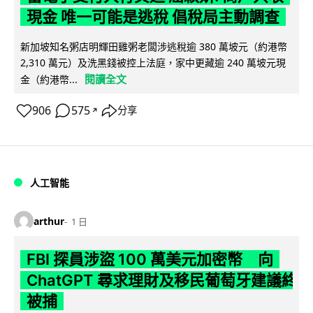
現金 唯一可能是逃稅 倡稅局主動調查
新加坡知名粥店明輝田雞粥老闆涉逃稅逾 380 萬坡元（約港幣
2,310 萬元）及洗黑錢被控上法庭，家中更藏逾 240 萬坡元現
閱讀全文
金（約港幣...
906
575
分享
↗
人工智能
arthur
1 日
FBI 探員涉盜 100 萬美元加密幣 向
ChatGPT 尋求理財及移民葡萄牙建議終
被捕