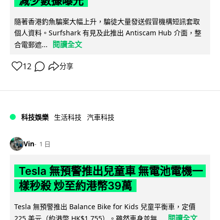
減少數據曝光
隨著香港釣魚騙案大幅上升，騙徒大量發送假冒機構短訊套取
個人資料。Surfshark 有見及此推出 Antiscam Hub 介面，整
閱讀全文
合電郵遮...
12
分享
科技娛樂
生活科技
汽車科技
Vin
1 日
Tesla 無預警推出兒童車 無電池電機一
樣秒殺 炒至約港幣39萬
Tesla 無預警推出 Balance Bike for Kids 兒童平衡車，定價
閱讀全文
225 美元（約港幣 HK$1,755）。雖然車身並無...