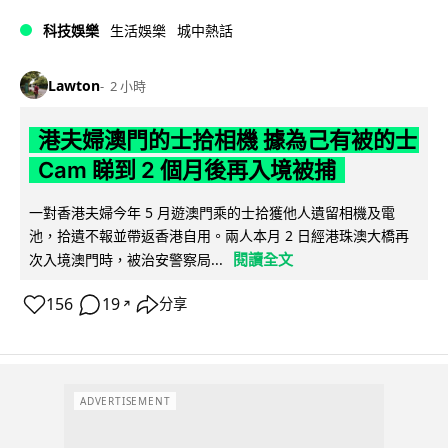
科技娛樂
生活娛樂
城中熱話
Lawton
2 小時
港夫婦澳門的士拾相機 據為己有被的士
Cam 睇到 2 個月後再入境被捕
一對香港夫婦今年 5 月遊澳門乘的士拾獲他人遺留相機及電
池，拾遺不報並帶返香港自用。兩人本月 2 日經港珠澳大橋再
閱讀全文
次入境澳門時，被治安警察局...
156
19
分享
↗
ADVERTISEMENT