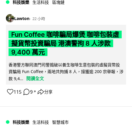
科技娛樂
生活科技
區塊鏈
Lawton
22 小時
Fun Coffee 咖啡騙局爆煲 咖啡包裝虛
擬貨幣投資騙局 港澳警拘 8 人涉款
9,400 萬元
香港警方聯同澳門司警搗破以養生咖啡生意包裝的虛擬貨幣投
資騙局 Fun Coffee，兩地共拘捕 8 人，接獲逾 200 宗舉報，涉
閱讀全文
款 9,4...
115
9
分享
↗
科技娛樂
生活科技
智慧城市