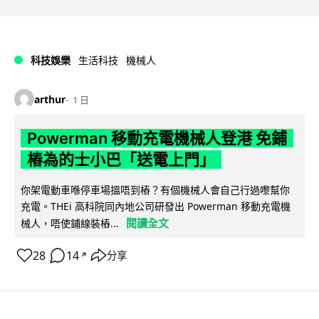
科技娛樂
生活科技
機械人
arthur
1 日
Powerman 移動充電機械人登港 免鋪
樁為的士小巴「送電上門」
你架電動車喺停車場搵唔到樁？有個機械人會自己行過嚟幫你
充電。THEi 高科院同內地公司研發出 Powerman 移動充電機
閱讀全文
械人，唔使鋪線裝樁...
28
14
分享
↗