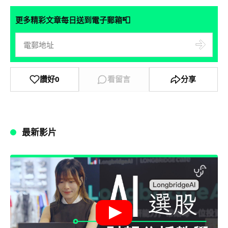
📮
更多精彩文章每日送到電子郵箱
讚好
0
看留言
分享
最新影片