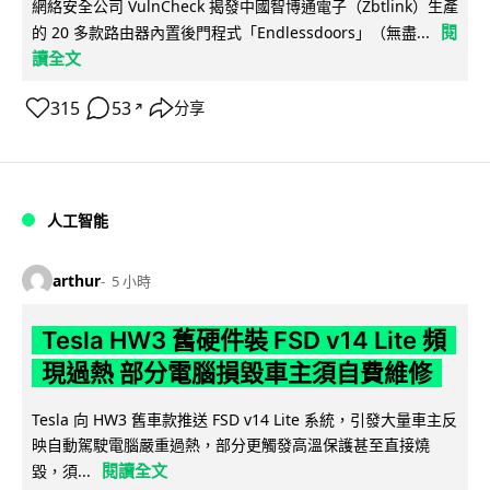
網絡安全公司 VulnCheck 揭發中國智博通電子（Zbtlink）生產
閱
的 20 多款路由器內置後門程式「Endlessdoors」（無盡...
讀全文
315
53
分享
↗
人工智能
arthur
5 小時
Tesla HW3 舊硬件裝 FSD v14 Lite 頻
現過熱 部分電腦損毀車主須自費維修
Tesla 向 HW3 舊車款推送 FSD v14 Lite 系統，引發大量車主反
映自動駕駛電腦嚴重過熱，部分更觸發高溫保護甚至直接燒
閱讀全文
毀，須...