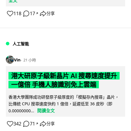
全文
118
17
分享
↗
人工智能
Vin
21 小時
港大研原子級新晶片 AI 搜尋速度提升
一億倍 手機人臉識別免上雲端
香港大學團隊成功研發原子級厚度的「模擬存內搜尋」晶片，
比傳統 CPU 搜尋速度快約 1 億倍，延遲低至 36 皮秒（即
閱讀全文
0.00000000...
342
71
分享
↗