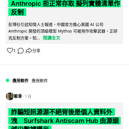
Anthropic 拒正常存取 擬列實體清單作
反制
彭博社引述知情人士報道，中國官方擔心美國 AI 公司
Anthropic 開發的頂級模型 Mythos 可被用作攻擊武器，正研
閱讀全文
究反制方案。知...
1
分享
應用軟件
應用軟件
藍骨
1 日
詐騙短訊源源不絕背後是個人資料外
洩 Surfshark Antiscam Hub 由源頭