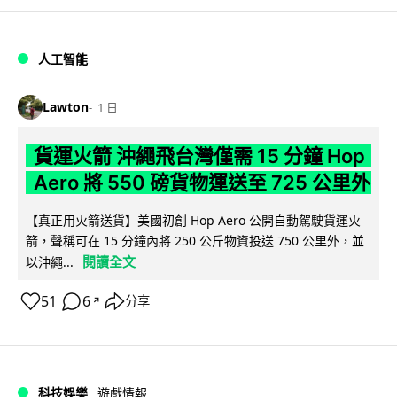
人工智能
Lawton
1 日
貨運火箭 沖繩飛台灣僅需 15 分鐘 Hop
Aero 將 550 磅貨物運送至 725 公里外
【真正用火箭送貨】美國初創 Hop Aero 公開自動駕駛貨運火
箭，聲稱可在 15 分鐘內將 250 公斤物資投送 750 公里外，並
閱讀全文
以沖繩...
51
6
分享
↗
科技娛樂
遊戲情報