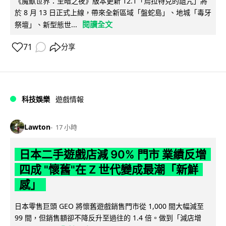
《魔獸世界：至暗之夜》版本更新 12.1「烏拉特克的詛咒」將
於 8 月 13 日正式上線，帶來全新區域「盤蛇島」、地城「毒牙
閱讀全文
祭壇」、新型態世...
71
分享
科技娛樂
遊戲情報
Lawton
17 小時
日本二手遊戲店減 90% 門市 業績反增
四成 "懷舊"在 Z 世代變成最潮「新鮮
感」
日本零售巨頭 GEO 將懷舊遊戲銷售門市從 1,000 間大幅減至
99 間，但銷售額卻不降反升至過往的 1.4 倍。做到「減店增