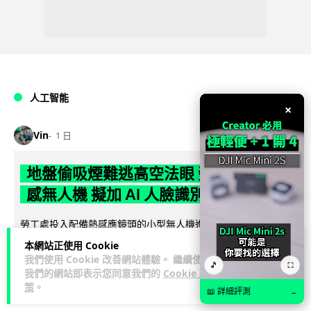
人工智能
×
Vin
1 日
地盤偷吸煙難逃高空法眼 勞工處出動熱
感無人機 擬加 AI 人臉識別精準執法
勞工處投入配備熱感應鏡頭的小型無人機進行高空巡邏以打擊
地盤違例吸煙，並正研究於未來一年內引入 AI 人臉識別與行為
本網站正使用 Cookie
閱讀全文
分析功能，結合三大技術進一...
我們使用 Cookie 改善網站體驗。 繼續使用
🎵
⛶
我們的網站即表示您同意我們的
Cookie 政
249
60
策
。
分享
↗
📖 詳細評測
→