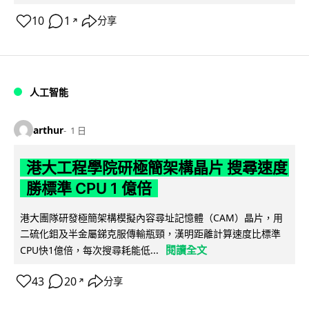
10
1
分享
↗
人工智能
arthur
1 日
港大工程學院研極簡架構晶片 搜尋速度
勝標準 CPU 1 億倍
港大團隊研發極簡架構模擬內容尋址記憶體（CAM）晶片，用
二硫化鉬及半金屬銻克服傳輸瓶頸，漢明距離計算速度比標準
閱讀全文
CPU快1億倍，每次搜尋耗能低...
43
20
分享
↗