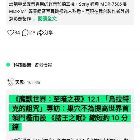
談到專業混音專用的聲音監聽耳機，Sony 經典 MDR-7506 到
MDR-M1 專業錄音室耳機都為人熟悉。而現在舞台製作者與創
閱讀全文
意影像製作...
34
2
分享
↗
科技娛樂
遊戲情報
天恩
16 小時
《魔獸世界：至暗之夜》12.1 「烏拉特
克的詛咒」專訪：巢穴不為提高世界首
領門檻而設 《諸王之眠》縮短約 10 分
鐘