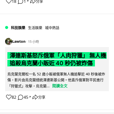
18
1
分享
↗
科技娛樂
生活娛樂
城中熱話
Lawton
15 小時
澤連斯基怒斥俄軍「人肉狩獵」 無人機
追殺烏克蘭小販近 40 秒仍被炸傷
烏克蘭克爾松一名 52 歲小販被俄軍無人機追擊近 40 秒後被炸
傷，影片由烏克蘭總統澤連斯基公開。他直斥俄軍對平民進行
閱讀全文
「狩獵式」攻擊，烏克蘭...
82
45
分享
↗