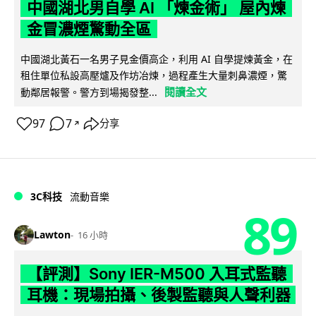
中國湖北男自學 AI 「煉金術」 屋內煉
金冒濃煙驚動全區
中國湖北黃石一名男子見金價高企，利用 AI 自學提煉黃金，在
租住單位私設高壓爐及作坊冶煉，過程產生大量刺鼻濃煙，驚
閱讀全文
動鄰居報警。警方到場揭發整...
97
7
分享
↗
3C科技
流動音樂
89
Lawton
16 小時
【評測】Sony IER-M500 入耳式監聽
耳機：現場拍攝、後製監聽與人聲利器