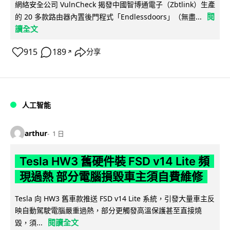
網絡安全公司 VulnCheck 揭發中國智博通電子（Zbtlink）生產
閱
的 20 多款路由器內置後門程式「Endlessdoors」（無盡...
讀全文
915
189
分享
↗
人工智能
arthur
1 日
Tesla HW3 舊硬件裝 FSD v14 Lite 頻
現過熱 部分電腦損毀車主須自費維修
Tesla 向 HW3 舊車款推送 FSD v14 Lite 系統，引發大量車主反
映自動駕駛電腦嚴重過熱，部分更觸發高溫保護甚至直接燒
閱讀全文
毀，須...