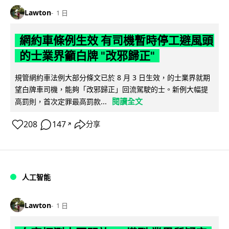
Lawton
1 日
網約車條例生效 有司機暫時停工避風頭
的士業界籲白牌 "改邪歸正"
規管網約車法例大部分條文已於 8 月 3 日生效，的士業界就期
望白牌車司機，能夠「改邪歸正」回流駕駛的士。新例大幅提
閱讀全文
高罰則，首次定罪最高罰款...
208
147
分享
↗
人工智能
Lawton
1 日