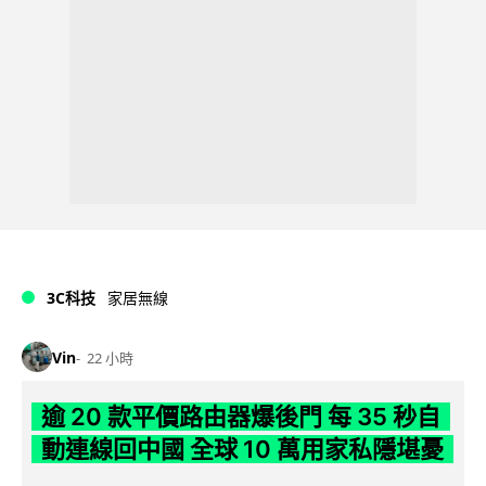
3C科技
家居無線
Vin
22 小時
逾 20 款平價路由器爆後門 每 35 秒自
動連線回中國 全球 10 萬用家私隱堪憂