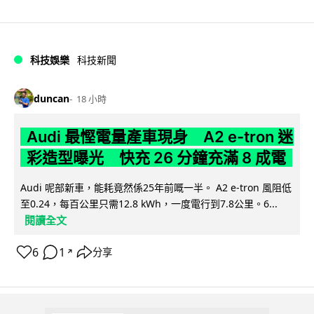
科技娛樂
科技新聞
duncan
18 小時
Audi 最慳電量產車現身 A2 e-tron 迷
彩造型曝光 快充 26 分鐘充滿 8 成電
Audi 呢部新車，能耗竟然係25年前嘅一半。 A2 e-tron 風阻低
至0.24，每百公里只需12.8 kWh，一度電行到7.8公里。6...
閱讀全文
6
1
分享
↗