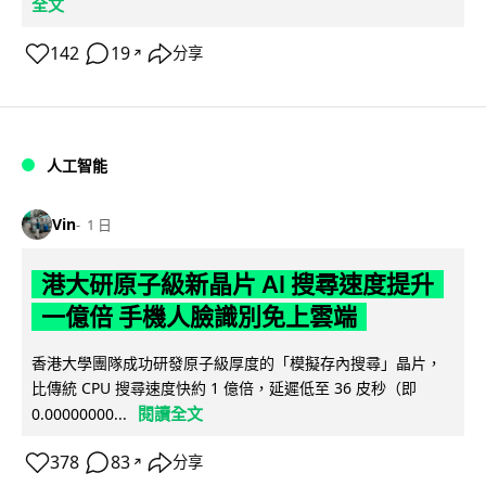
全文
142
19
分享
↗
人工智能
Vin
1 日
港大研原子級新晶片 AI 搜尋速度提升
一億倍 手機人臉識別免上雲端
香港大學團隊成功研發原子級厚度的「模擬存內搜尋」晶片，
比傳統 CPU 搜尋速度快約 1 億倍，延遲低至 36 皮秒（即
閱讀全文
0.00000000...
378
83
分享
↗