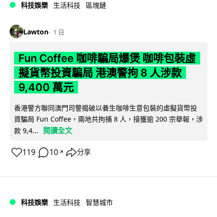
科技娛樂
生活科技
區塊鏈
Lawton
1 日
Fun Coffee 咖啡騙局爆煲 咖啡包裝虛
擬貨幣投資騙局 港澳警拘 8 人涉款
9,400 萬元
香港警方聯同澳門司警搗破以養生咖啡生意包裝的虛擬貨幣投
資騙局 Fun Coffee，兩地共拘捕 8 人，接獲逾 200 宗舉報，涉
閱讀全文
款 9,4...
119
10
分享
↗
科技娛樂
生活科技
智慧城市