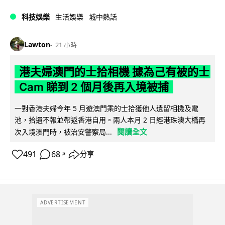
科技娛樂
生活娛樂
城中熱話
Lawton
21 小時
港夫婦澳門的士拾相機 據為己有被的士
Cam 睇到 2 個月後再入境被捕
一對香港夫婦今年 5 月遊澳門乘的士拾獲他人遺留相機及電
池，拾遺不報並帶返香港自用。兩人本月 2 日經港珠澳大橋再
閱讀全文
次入境澳門時，被治安警察局...
491
68
分享
↗
ADVERTISEMENT