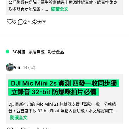
公斤後昏迷送院。醫生診斷他患上尿源性膿毒症、膿毒性休克
閱讀全文
及多器官功能障礙。...
8
2
分享
↗
3C科技
家居無線
影音產品
Vin
14 小時
DJI Mic Mini 2s 實測 四發一收同步獨
立錄音 32-bit 防爆咪拍片必備
DJI 最新推出的 Mic Mini 2s 無線咪支援「四發一收」分軌錄
音，並首度下放 32-bit Float 浮點內錄功能。本文經實測其...
閱讀全文