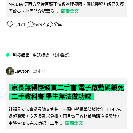
NVIDIA 等西方晶片巨頭正逼近物理極限，傳統製程升級已失經
閱讀全文
濟效益。他同時介紹華為...
1,471
549
分享
↗
科技娛樂
生活娛樂
城中熱話
Lawton
20 小時
家長無得慳錢買二手書 電子啟動碼鎖死
二手教科書 學生無法做功課
社福界立法會議員陳文宜指，一間中學書單價錢按年加 14.7%
遠超通漲，令家長難以負擔。而且電子教材啟動碼這項設計，
閱讀全文
令學生無法完成功課，二手...