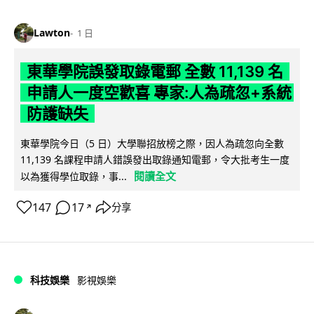
Lawton
1 日
東華學院誤發取錄電郵 全數 11,139 名
申請人一度空歡喜 專家:人為疏忽+系統
防護缺失
東華學院今日（5 日）大學聯招放榜之際，因人為疏忽向全數
11,139 名課程申請人錯誤發出取錄通知電郵，令大批考生一度
閱讀全文
以為獲得學位取錄，事...
147
17
分享
↗
科技娛樂
影視娛樂