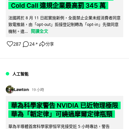
Cold Call 違規企業最高罰 345 萬
法國將於 8 月 11 日起實施新例，全面禁止企業未經消費者同意
致電推銷，由「opt-out」拒接登記制轉為「opt-in」先徵同意
閱讀全文
機制。違...
287
24
分享
↗
人工智能
Lawton
19 小時
華為科學家警告 NVIDIA 已近物理極限
華為「韜定律」可繞過摩爾定律瓶頸
華為半導體首席科學家廖恒罕見接受近 5 小時專訪，警告