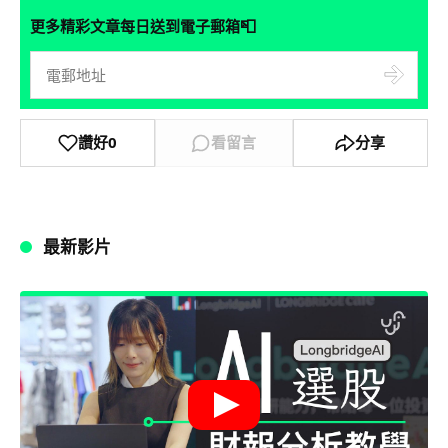
📮
更多精彩文章每日送到電子郵箱
讚好
0
看留言
分享
最新影片