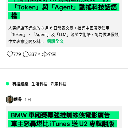
「Token」與「Agent」動搖科技話語
權
人民網旗下評論於 8 月 6 日發表文章，批評中國廣泛使用
「Token」、「Agent」及「LLM」等英文術語，認為做法侵蝕
閱讀全文
中文表意空間及科...
779
337
分享
↗
科技娛樂
生活科技
汽車科技
藍骨
1 日
BMW 車廂熒幕強推蜘蛛俠電影廣告
車主怒轟堪比 iTunes 送 U2 專輯翻版