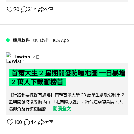
70
21
分享
↗
iOS App
應用軟件
應用軟件
Lawton
2 日
首爾大生 2 星期開發防曬地圖 一日暴增
2 萬人下載衝榜首
【行路都要揀好有遮陰】南韓首爾大學 23 歲學生劉敏俊利用 2
星期開發防曬導航 App「走向陰涼處」，結合建築物高度、太
閱讀全文
陽仰角及行道樹陰影...
100
4
分享
↗