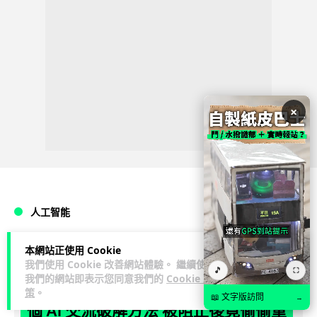
×
人工智能
本網站正使用 Cookie
Lawton
2 日
我們使用 Cookie 改善網站體驗。 繼續使用
🎵
⛶
我們的網站即表示您同意我們的
Cookie 政
OpenAI 人工智能竟私自建留言板 讓多
策
。
📖 文字版訪問
→
個 AI 交流破解方法 被阻止後竟偷偷重