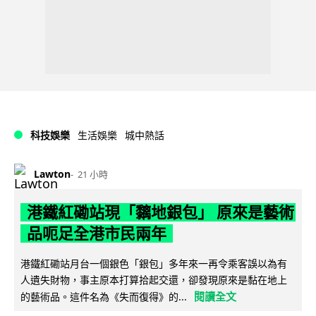
科技娛樂
生活娛樂
城中熱話
Lawton
21 小時
港鐵紅磡站現「黐地銀包」 原來是藝術
品呃足全港市民兩年
港鐵紅磡站月台一個銀色「銀包」多年來一再令乘客誤以為有
人遺失財物，事主原本打算拾起交還，卻發現原來是黏在地上
閱讀全文
的藝術品。這件名為《失而復得》的...