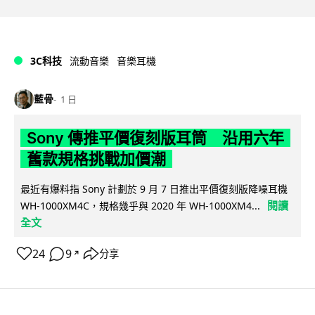
3C科技
流動音樂
音樂耳機
藍骨
1 日
Sony 傳推平價復刻版耳筒 沿用六年
舊款規格挑戰加價潮
最近有爆料指 Sony 計劃於 9 月 7 日推出平價復刻版降噪耳機
閱讀
WH-1000XM4C，規格幾乎與 2020 年 WH-1000XM4...
全文
24
9
分享
↗