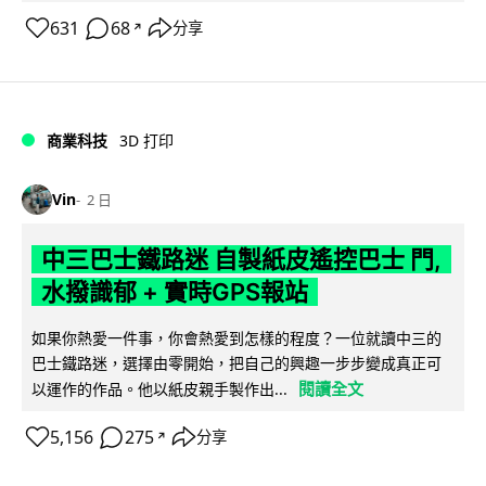
631
68
分享
↗
商業科技
3D 打印
Vin
2 日
中三巴士鐵路迷 自製紙皮遙控巴士 門,
水撥識郁 + 實時GPS報站
如果你熱愛一件事，你會熱愛到怎樣的程度？一位就讀中三的
巴士鐵路迷，選擇由零開始，把自己的興趣一步步變成真正可
閱讀全文
以運作的作品。他以紙皮親手製作出...
5,156
275
分享
↗