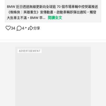
BMW 近日透過無線更新向全球逾 70 個市場車輛中控熒幕推送
《蜘蛛俠：英雄重生》宣傳動畫，啟動車輛即彈出通知，觸發
閱讀全文
大批車主不滿。BMW 早...
34
4
分享
↗
ADVERTISEMENT