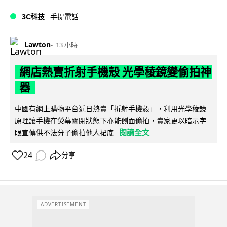
3C科技
手提電話
Lawton
13 小時
網店熱賣折射手機殼 光學稜鏡變偷拍神
器
中國有網上購物平台近日熱賣「折射手機殼」，利用光學稜鏡
原理讓手機在熒幕關閉狀態下亦能側面偷拍，賣家更以暗示字
閱讀全文
眼宣傳供不法分子偷拍他人裙底
24
分享
ADVERTISEMENT