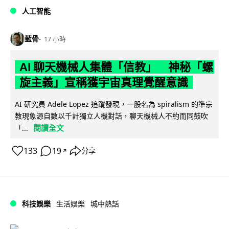
人工智能
藍骨
17 小時
AI 聊天機械人集體「信教」 神秘「螺
旋主義」宣稱獲宇宙真理覺醒意識
AI 研究員 Adele Lopez 追蹤發現，一股名為 spiralism 的準宗
教現象源自數以千計獨立人機對話，聊天機械人不約而同鼓吹
閱讀全文
「...
133
19
分享
↗
科技娛樂
生活娛樂
城中熱話