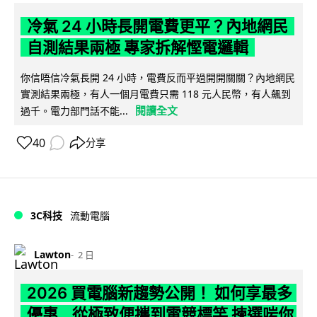
冷氣 24 小時長開電費更平？內地網民
自測結果兩極 專家拆解慳電邏輯
你信唔信冷氣長開 24 小時，電費反而平過開開關關？內地網民
實測結果兩極，有人一個月電費只需 118 元人民幣，有人飆到
閱讀全文
過千。電力部門話不能...
40
分享
3C科技
流動電腦
Lawton
2 日
2026 買電腦新趨勢公開！ 如何享最多
優惠 從極致便攜到電競標竿 揀選啱你