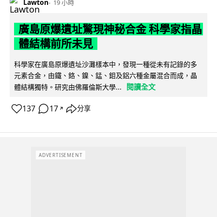
Lawton
19 小時
廣島原爆遺址驚現神秘合金 科學家指晶
體結構前所未見
科學家在廣島原爆遺址沙灘樣本中，發現一種從未有記錄的多
元素合金，由鐵、鉻、鎳、錳、鉬及鋁六種金屬混合而成，晶
閱讀全文
體結構獨特。研究由佛羅倫斯大學...
137
17
分享
↗
ADVERTISEMENT