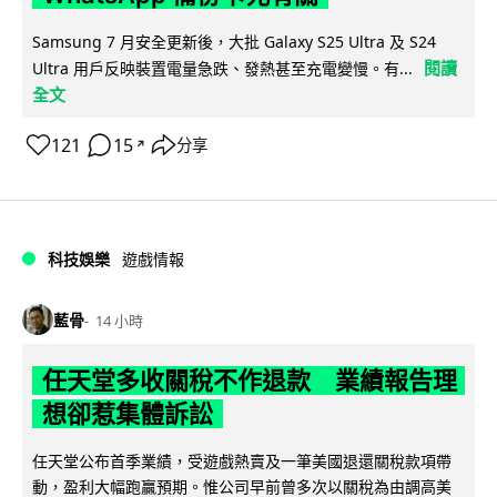
Samsung 7 月安全更新後，大批 Galaxy S25 Ultra 及 S24
閱讀
Ultra 用戶反映裝置電量急跌、發熱甚至充電變慢。有...
全文
121
15
分享
↗
科技娛樂
遊戲情報
藍骨
14 小時
任天堂多收關稅不作退款 業績報告理
想卻惹集體訴訟
任天堂公布首季業績，受遊戲熱賣及一筆美國退還關稅款項帶
動，盈利大幅跑贏預期。惟公司早前曾多次以關稅為由調高美