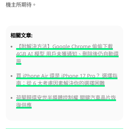
機主所期待。
相關文章:
【附解決方法】Google Chrome 偷偷下載
4GB AI 模型 用戶未獲通知、刪除後仍自動還
原
買 iPhone Air 還是 iPhone 17 Pro？ 選擇指
南：從 6 大考慮因素解決你的選擇困難
荷蘭歸還安世半導體控制權 關鍵汽車晶片恢
復供應