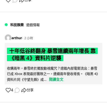
分享
科技娛樂
遊戲情報
arthur
2 小時
十年低谷終翻身 暴雪連續兩年增長 靠
《暗黑 4》資料片逆襲
收購兩年，暴雪終於擺脫動視魔咒？總裁內部電郵流出：暴雪
已成 Xbox 表現最好團隊之一，連續兩年營收增長。《暗黑 4》
閱讀全文
資料片同《守望先鋒》成...
4
分享