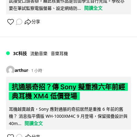
試接受口頭答辯，藉此核實作品是否由學生自行完成。學校亦
閱讀全文
要在筆試監察電腦螢幕、設定網絡防...
分享
3C科技
流動音樂
音樂耳機
arthur
1 小時
抗通脹奇招？傳 Sony 擬重推六年前經
典耳機 XM4 低價登場
耳機越賣越貴，Sony 應對通脹的奇招居然是重推 6 年前的舊
機？ 消息指平價版 WH-1000XM4C 9 月登場，保留摺疊設計與
閱讀全文
40m...