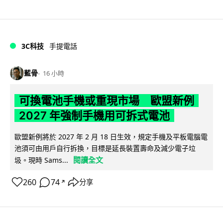
3C科技
手提電話
藍骨
16 小時
可換電池手機或重現市場 歐盟新例
2027 年強制手機用可拆式電池
歐盟新例將於 2027 年 2 月 18 日生效，規定手機及平板電腦電
池須可由用戶自行拆換，目標是延長裝置壽命及減少電子垃
閱讀全文
圾。現時 Sams...
260
74
分享
↗