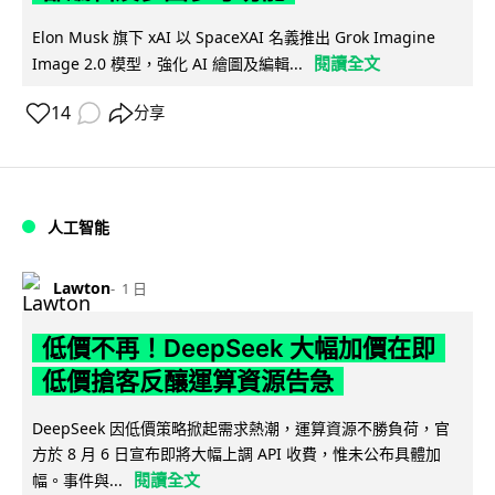
Elon Musk 旗下 xAI 以 SpaceXAI 名義推出 Grok Imagine
閱讀全文
Image 2.0 模型，強化 AI 繪圖及編輯...
14
分享
人工智能
Lawton
1 日
低價不再！DeepSeek 大幅加價在即
低價搶客反釀運算資源告急
DeepSeek 因低價策略掀起需求熱潮，運算資源不勝負荷，官
方於 8 月 6 日宣布即將大幅上調 API 收費，惟未公布具體加
閱讀全文
幅。事件與...