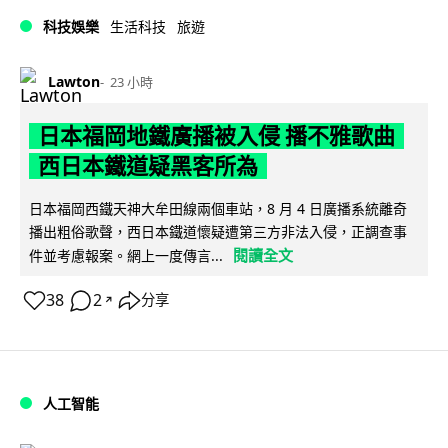
科技娛樂
生活科技
旅遊
Lawton
23 小時
日本福岡地鐵廣播被入侵 播不雅歌曲
西日本鐵道疑黑客所為
日本福岡西鐵天神大牟田線兩個車站，8 月 4 日廣播系統離奇
播出粗俗歌聲，西日本鐵道懷疑遭第三方非法入侵，正調查事
閱讀全文
件並考慮報案。網上一度傳言...
38
2
分享
↗
人工智能