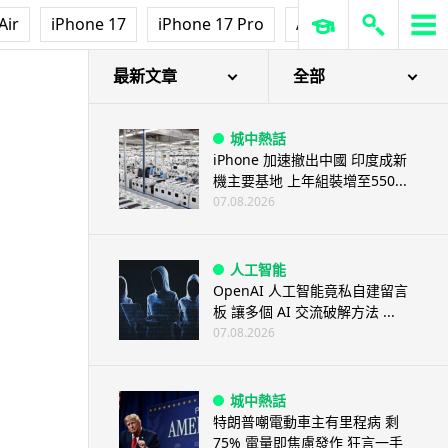
3D 打印
Air
iPhone 17
iPhone 17 Pro
AirPods Pro 3
Ap
中三巴士鐵路迷 自製紙皮遙控巴
士 門,水撥識郁 + 實時GPS報站
07.08.2026
最新文章
全部
城中熱話
iPhone 加速撤出中國 印度成新
機主要基地 上年組裝增至550...
07.08.2026
人工智能
OpenAI 人工智能竟私自建留言
板 讓多個 AI 交流破解方法 ...
07.08.2026
城中熱話
特朗普嘲電動車主有里程病 剩
75% 電量即焦慮發作 狂言一手