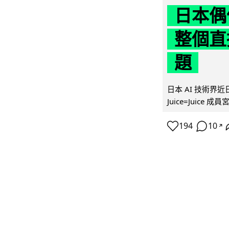
日本偶
整個直
題
日本 AI 技術
Juice=Juic
194
10
↗