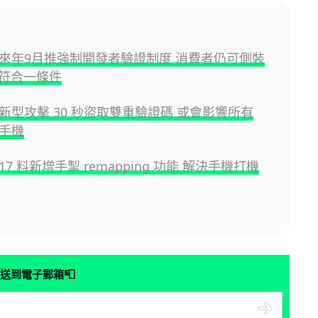
id 來年9月推強制開發者驗證制度 消費者仍可側裝
符合一條件
id 新型攻擊 30 秒盜取雙重驗證碼 或會影響所有
d 手機
d 17 料新增手掣 remapping 功能 解決手機打機
📮
送到電子郵箱