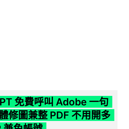
GPT 免費呼叫 Adobe 一句
體修圖兼整 PDF 不用開多
P 兼免帳號