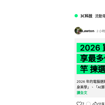
3C科技
流動
Lawton
2 小時
202
享最多
竿 揀
2026 年的電
身美學」、「AI算
讀全文
7
分享