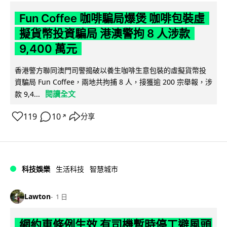
Fun Coffee 咖啡騙局爆煲 咖啡包裝虛
擬貨幣投資騙局 港澳警拘 8 人涉款
9,400 萬元
香港警方聯同澳門司警搗破以養生咖啡生意包裝的虛擬貨幣投
資騙局 Fun Coffee，兩地共拘捕 8 人，接獲逾 200 宗舉報，涉
閱讀全文
款 9,4...
119
10
分享
↗
科技娛樂
生活科技
智慧城市
Lawton
1 日
網約車條例生效 有司機暫時停工避風頭