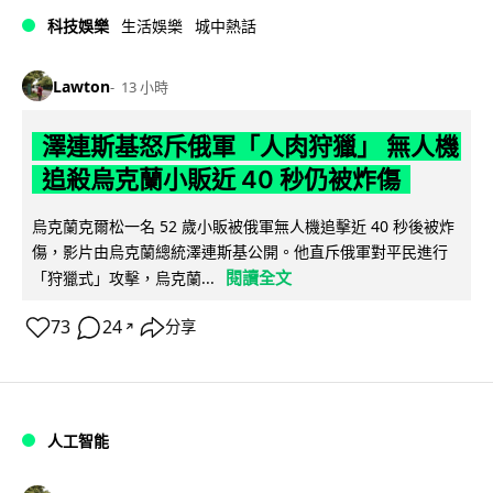
科技娛樂
生活娛樂
城中熱話
Lawton
13 小時
澤連斯基怒斥俄軍「人肉狩獵」 無人機
追殺烏克蘭小販近 40 秒仍被炸傷
烏克蘭克爾松一名 52 歲小販被俄軍無人機追擊近 40 秒後被炸
傷，影片由烏克蘭總統澤連斯基公開。他直斥俄軍對平民進行
閱讀全文
「狩獵式」攻擊，烏克蘭...
73
24
分享
↗
人工智能