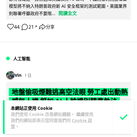
模型將不納入特朗普政府新 AI 安全框架的測試範圍。美國業界
閱讀全文
則聯署呼籲政府不要限...
44
21
分享
↗
人工智能
Vin
1 日
地盤偷吸煙難逃高空法眼 勞工處出動熱
感無人機 擬加 AI 人臉識別精準執法
本網站正使用 Cookie
勞工處投入配備熱感應鏡頭的小型無人機進行高空巡邏以打擊
我們使用 Cookie 改善網站體驗。 繼續使用
我們的網站即表示您同意我們的
Cookie 政
地盤違例吸煙，並正研究於未來一年內引入 AI 人臉識別與行為
策
。
閱讀全文
分析功能，結合三大技術進一...