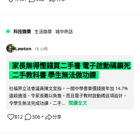
科技娛樂
生活娛樂
城中熱話
Lawton
18 小時
家長無得慳錢買二手書 電子啟動碼鎖死
二手教科書 學生無法做功課
社福界立法會議員陳文宜指，一間中學書單價錢按年加 14.7%
遠超通漲，令家長難以負擔。而且電子教材啟動碼這項設計，
閱讀全文
令學生無法完成功課，二手...
812
306
分享
↗