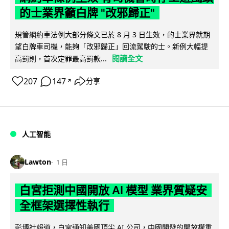
的士業界籲白牌 "改邪歸正"
規管網約車法例大部分條文已於 8 月 3 日生效，的士業界就期
望白牌車司機，能夠「改邪歸正」回流駕駛的士。新例大幅提
閱讀全文
高罰則，首次定罪最高罰款...
207
147
分享
↗
人工智能
Lawton
1 日
白宮拒測中國開放 AI 模型 業界質疑安
全框架選擇性執行
彭博社報道，白宮通知美國頂尖 AI 公司，中國開發的開放權重