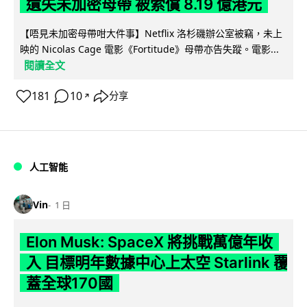
遺失未加密母帶 被索償 8.19 億港元
【唔見未加密母帶咁大件事】Netflix 洛杉磯辦公室被竊，未上
映的 Nicolas Cage 電影《Fortitude》母帶亦告失蹤。電影...
閱讀全文
181
10
分享
↗
人工智能
Vin
1 日
Elon Musk: SpaceX 將挑戰萬億年收
入 目標明年數據中心上太空 Starlink 覆
蓋全球170國