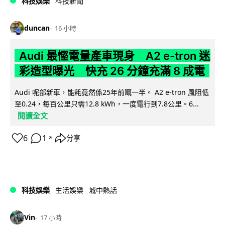
科技娛樂
科技新聞
duncan
16 小時
Audi 最慳電量產車現身 A2 e-tron 迷
彩造型曝光 快充 26 分鐘充滿 8 成電
Audi 呢部新車，能耗竟然係25年前嘅一半。 A2 e-tron 風阻低
至0.24，每百公里只需12.8 kWh，一度電行到7.8公里。6...
閱讀全文
6
1
分享
↗
科技娛樂
生活娛樂
城中熱話
Vin
17 小時