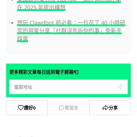
在 2025 年提出構想
想玩 Clawdbot 前必看：一位花了 40 小時研
究的用家分享「社群沒告訴你的事」免新手
踩雷
📮
更多精彩文章每日送到電子郵箱
讚好
0
看留言
分享