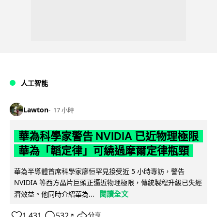
人工智能
Lawton
17 小時
華為科學家警告 NVIDIA 已近物理極限
華為「韜定律」可繞過摩爾定律瓶頸
華為半導體首席科學家廖恒罕見接受近 5 小時專訪，警告
NVIDIA 等西方晶片巨頭正逼近物理極限，傳統製程升級已失經
閱讀全文
濟效益。他同時介紹華為...
1,431
532
分享
↗