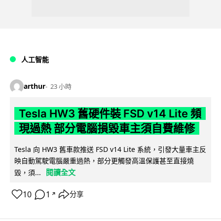
人工智能
arthur
23 小時
Tesla HW3 舊硬件裝 FSD v14 Lite 頻
現過熱 部分電腦損毀車主須自費維修
Tesla 向 HW3 舊車款推送 FSD v14 Lite 系統，引發大量車主反
映自動駕駛電腦嚴重過熱，部分更觸發高溫保護甚至直接燒
閱讀全文
毀，須...
10
1
分享
↗