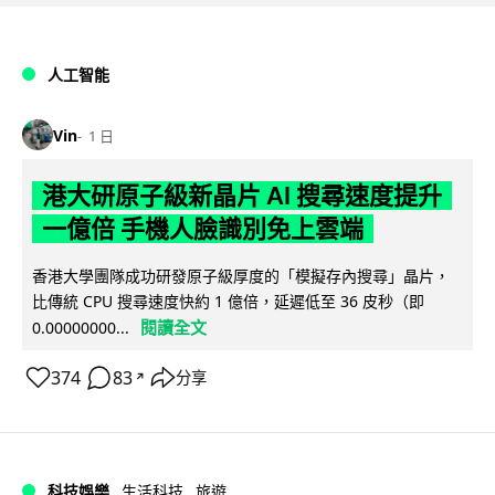
人工智能
Vin
1 日
港大研原子級新晶片 AI 搜尋速度提升
一億倍 手機人臉識別免上雲端
香港大學團隊成功研發原子級厚度的「模擬存內搜尋」晶片，
比傳統 CPU 搜尋速度快約 1 億倍，延遲低至 36 皮秒（即
閱讀全文
0.00000000...
374
83
分享
↗
科技娛樂
生活科技
旅遊