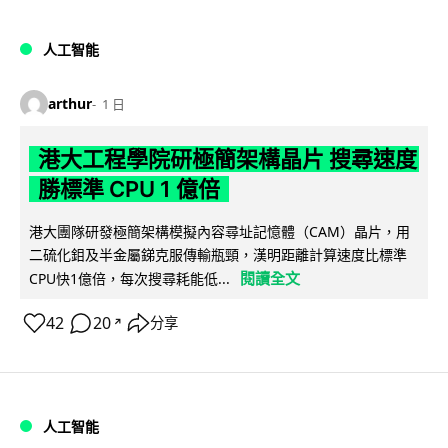
人工智能
arthur
1 日
港大工程學院研極簡架構晶片 搜尋速度
勝標準 CPU 1 億倍
港大團隊研發極簡架構模擬內容尋址記憶體（CAM）晶片，用
二硫化鉬及半金屬銻克服傳輸瓶頸，漢明距離計算速度比標準
閱讀全文
CPU快1億倍，每次搜尋耗能低...
42
20
分享
↗
人工智能