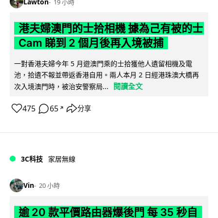
Lawton
19 小時
港夫婦澳門的士拾相機 據為己有被的士
Cam 睇到 2 個月後再入境被捕
一對香港夫婦今年 5 月遊澳門乘的士拾獲他人遺留相機及電
池，拾遺不報並帶返香港自用。兩人本月 2 日經港珠澳大橋再
閱讀全文
次入境澳門時，被治安警察局...
475
65
分享
↗
3C科技
家居無線
Vin
20 小時
逾 20 款平價路由器爆後門 每 35 秒自