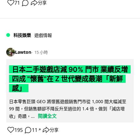
71
分享
科技娛樂
遊戲情報
Lawton
15 小時
日本二手遊戲店減 90% 門市 業績反增
四成 "懷舊"在 Z 世代變成最潮「新鮮
感」
日本零售巨頭 GEO 將懷舊遊戲銷售門市從 1,000 間大幅減至
99 間，但銷售額卻不降反升至過往的 1.4 倍。做到「減店增
閱讀全文
收」奇蹟，...
195
11
分享
↗