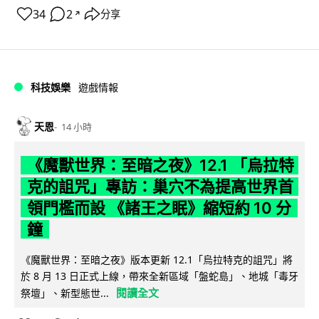
34
2
分享
↗
科技娛樂
遊戲情報
天恩
14 小時
《魔獸世界：至暗之夜》12.1 「烏拉特
克的詛咒」專訪：巢穴不為提高世界首
領門檻而設 《諸王之眠》縮短約 10 分
鐘
《魔獸世界：至暗之夜》版本更新 12.1「烏拉特克的詛咒」將
於 8 月 13 日正式上線，帶來全新區域「盤蛇島」、地城「毒牙
閱讀全文
祭壇」、新型態世...