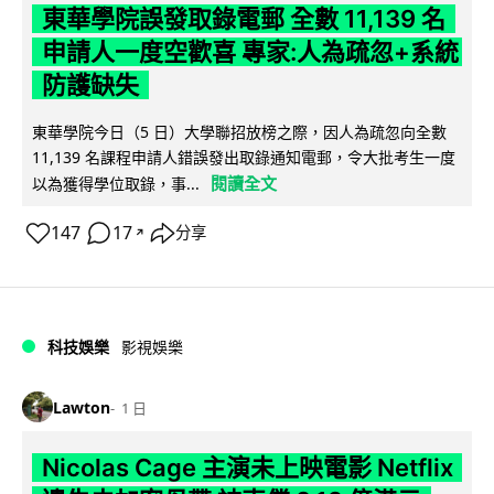
東華學院誤發取錄電郵 全數 11,139 名
申請人一度空歡喜 專家:人為疏忽+系統
防護缺失
東華學院今日（5 日）大學聯招放榜之際，因人為疏忽向全數
11,139 名課程申請人錯誤發出取錄通知電郵，令大批考生一度
閱讀全文
以為獲得學位取錄，事...
147
17
分享
↗
科技娛樂
影視娛樂
Lawton
1 日
Nicolas Cage 主演未上映電影 Netflix