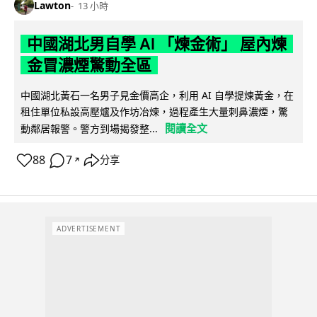
Lawton
13 小時
中國湖北男自學 AI 「煉金術」 屋內煉
金冒濃煙驚動全區
中國湖北黃石一名男子見金價高企，利用 AI 自學提煉黃金，在
租住單位私設高壓爐及作坊冶煉，過程產生大量刺鼻濃煙，驚
閱讀全文
動鄰居報警。警方到場揭發整...
88
7
分享
↗
ADVERTISEMENT