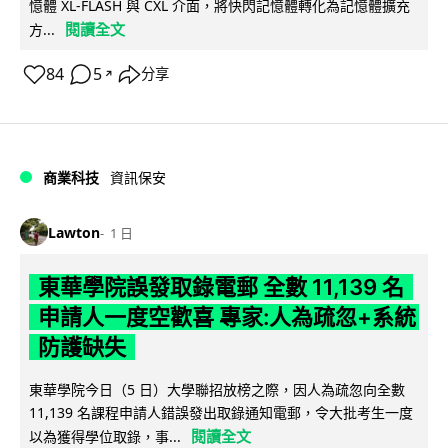
憶體 XL-FLASH 與 CXL 介面，將快閃記憶體轉化為記憶體擴充
閱讀全文
方...
84
5
分享
↗
商業科技
資訊保安
Lawton
1 日
東華學院誤發取錄電郵 全數 11,139 名
申請人一度空歡喜 專家:人為疏忽+系統
防護缺失
東華學院今日（5 日）大學聯招放榜之際，因人為疏忽向全數
11,139 名課程申請人錯誤發出取錄通知電郵，令大批考生一度
閱讀全文
以為獲得學位取錄，事...