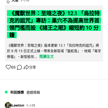
8 小時
《魔獸世界：至暗之夜》12.1 「烏拉特
克的詛咒」專訪：巢穴不為提高世界首
領門檻而設 《諸王之眠》縮短約 10 分
鐘
《魔獸世界：至暗之夜》版本更新 12.1「烏拉特克的詛咒」將
於 8 月 13 日正式上線，帶來全新區域「盤蛇島」、地城「毒牙
閱讀全文
祭壇」、新型態世...
69
分享
科技娛樂
遊戲情報
Lawton
9 小時