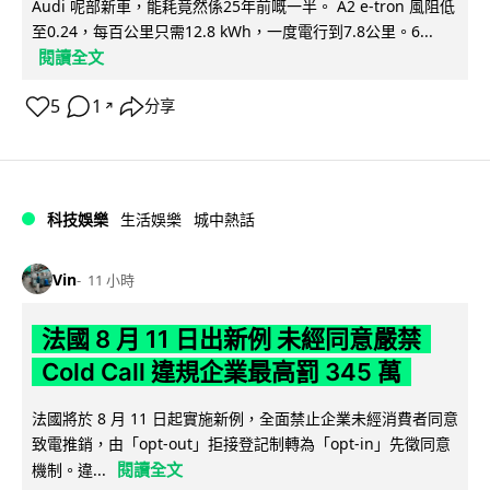
Audi 呢部新車，能耗竟然係25年前嘅一半。 A2 e-tron 風阻低
至0.24，每百公里只需12.8 kWh，一度電行到7.8公里。6...
閱讀全文
5
1
分享
↗
科技娛樂
生活娛樂
城中熱話
Vin
11 小時
法國 8 月 11 日出新例 未經同意嚴禁
Cold Call 違規企業最高罰 345 萬
法國將於 8 月 11 日起實施新例，全面禁止企業未經消費者同意
致電推銷，由「opt-out」拒接登記制轉為「opt-in」先徵同意
閱讀全文
機制。違...