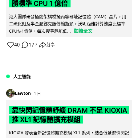
勝標準 CPU 1 億倍
港大團隊研發極簡架構模擬內容尋址記憶體（CAM）晶片，用
二硫化鉬及半金屬銻克服傳輸瓶頸，漢明距離計算速度比標準
閱讀全文
CPU快1億倍，每次搜尋耗能低...
40
17
分享
↗
人工智能
Lawton
1 日
靠快閃記憶體紓緩 DRAM 不足 KIOXIA
推 XL1 記憶體擴充模組
KIOXIA 發表全新記憶體擴充模組 XL1 系列，結合低延遲快閃記