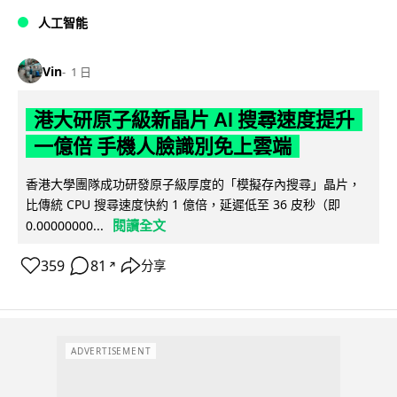
人工智能
Vin
1 日
港大研原子級新晶片 AI 搜尋速度提升
一億倍 手機人臉識別免上雲端
香港大學團隊成功研發原子級厚度的「模擬存內搜尋」晶片，
比傳統 CPU 搜尋速度快約 1 億倍，延遲低至 36 皮秒（即
閱讀全文
0.00000000...
359
81
分享
↗
ADVERTISEMENT