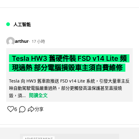
人工智能
arthur
17 小時
Tesla HW3 舊硬件裝 FSD v14 Lite 頻
現過熱 部分電腦損毀車主須自費維修
Tesla 向 HW3 舊車款推送 FSD v14 Lite 系統，引發大量車主反
映自動駕駛電腦嚴重過熱，部分更觸發高溫保護甚至直接燒
閱讀全文
毀，須...
6
分享