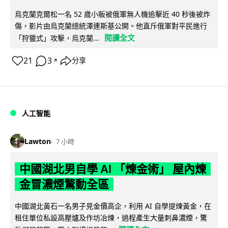
烏克蘭克爾松一名 52 歲小販被俄軍無人機追擊近 40 秒後被炸
傷，影片由烏克蘭總統澤連斯基公開。他直斥俄軍對平民進行
閱讀全文
「狩獵式」攻擊，烏克蘭...
21
3
分享
↗
人工智能
Lawton
7 小時
中國湖北男自學 AI 「煉金術」 屋內煉
金冒濃煙驚動全區
中國湖北黃石一名男子見金價高企，利用 AI 自學提煉黃金，在
租住單位私設高壓爐及作坊冶煉，過程產生大量刺鼻濃煙，驚