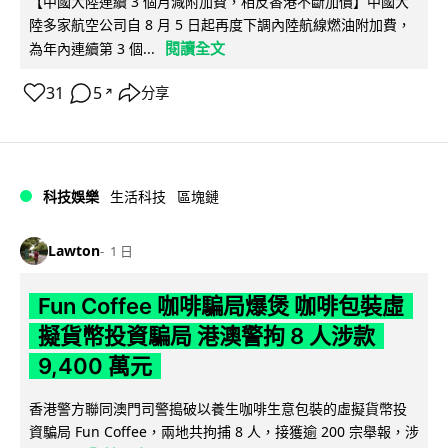
【中國大陸連續 3 個月減附加費，相反香港不斷加價】中國大
陸多家航空公司自 8 月 5 日起再度下調內陸航線燃油附加費，
閱讀全文
為年內連續第 3 個...
31
5
分享
↗
科技娛樂
生活科技
區塊鏈
Lawton
1 日
Fun Coffee 咖啡騙局爆煲 咖啡包裝虛
擬貨幣投資騙局 港澳警拘 8 人涉款
9,400 萬元
香港警方聯同澳門司警搗破以養生咖啡生意包裝的虛擬貨幣投
資騙局 Fun Coffee，兩地共拘捕 8 人，接獲逾 200 宗舉報，涉