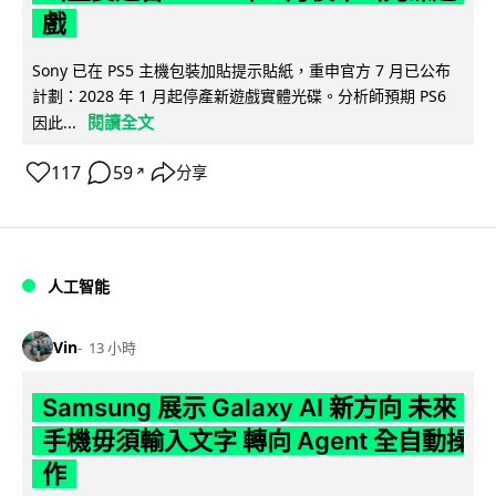
戲
Sony 已在 PS5 主機包裝加貼提示貼紙，重申官方 7 月已公布
計劃：2028 年 1 月起停產新遊戲實體光碟。分析師預期 PS6
閱讀全文
因此...
117
59
分享
↗
人工智能
Vin
13 小時
Samsung 展示 Galaxy AI 新方向 未來
手機毋須輸入文字 轉向 Agent 全自動操
作