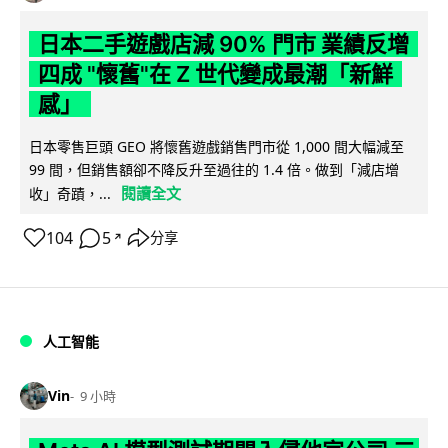
日本二手遊戲店減 90% 門市 業績反增
四成 "懷舊"在 Z 世代變成最潮「新鮮
感」
日本零售巨頭 GEO 將懷舊遊戲銷售門市從 1,000 間大幅減至
99 間，但銷售額卻不降反升至過往的 1.4 倍。做到「減店增
閱讀全文
收」奇蹟，...
104
5
分享
↗
人工智能
Vin
9 小時