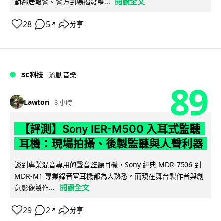
閱讀全文
動鄰居報警。警方到場揭發整...
28
5
分享
↗
3C科技
流動音樂
89
Lawton
8 小時
【評測】Sony IER-M500 入耳式監聽
耳機：現場拍攝、後製監聽與人聲利器
談到專業混音專用的聲音監聽耳機，Sony 經典 MDR-7506 到
MDR-M1 專業錄音室耳機都為人熟悉。而現在舞台製作者與創
閱讀全文
意影像製作...
29
2
分享
↗