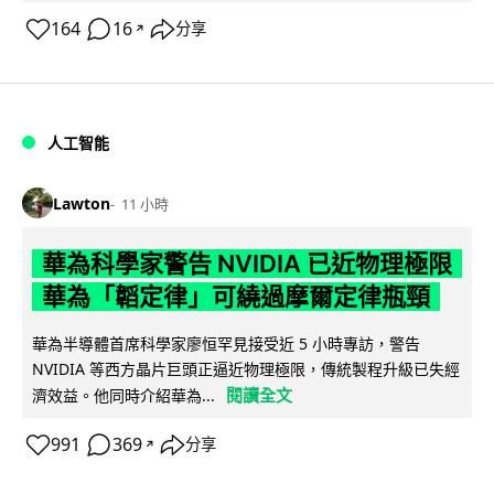
164
16
分享
↗
人工智能
Lawton
11 小時
華為科學家警告 NVIDIA 已近物理極限
華為「韜定律」可繞過摩爾定律瓶頸
華為半導體首席科學家廖恒罕見接受近 5 小時專訪，警告
NVIDIA 等西方晶片巨頭正逼近物理極限，傳統製程升級已失經
閱讀全文
濟效益。他同時介紹華為...
991
369
分享
↗