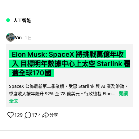
人工智能
Vin
1 日
Elon Musk: SpaceX 將挑戰萬億年收
入 目標明年數據中心上太空 Starlink 覆
蓋全球170國
SpaceX 公佈最新第二季業績，受惠 Starlink 與 AI 業務帶動，
閱讀
季度收入按年飆升 92% 至 78 億美元。行政總裁 Elon...
全文
129
17
分享
↗