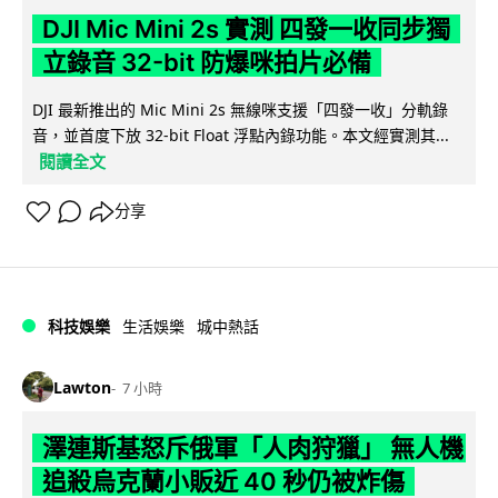
DJI Mic Mini 2s 實測 四發一收同步獨
立錄音 32-bit 防爆咪拍片必備
DJI 最新推出的 Mic Mini 2s 無線咪支援「四發一收」分軌錄
音，並首度下放 32-bit Float 浮點內錄功能。本文經實測其...
閱讀全文
分享
科技娛樂
生活娛樂
城中熱話
Lawton
7 小時
澤連斯基怒斥俄軍「人肉狩獵」 無人機
追殺烏克蘭小販近 40 秒仍被炸傷