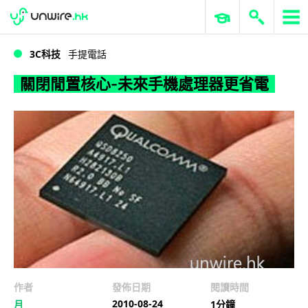
WWDC 2026
GenAI 與雲端科技專區
ERP 與商業 AI
關閉閒置核心-未來手機處理器更省電
3C科技
手提電話
關閉閒置核心-未來手機處理器更省電
作者
發佈日期
閱讀時間
2010-08-24
月
1分鐘