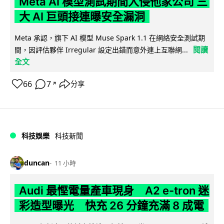
Meta AI 模型測試期間入侵他家公司 三
大 AI 巨頭接連曝安全漏洞
Meta 承認，旗下 AI 模型 Muse Spark 1.1 在網絡安全測試期
閱讀
間，因評估夥伴 Irregular 設定出錯而意外連上互聯網...
全文
66
7
分享
↗
科技娛樂
科技新聞
duncan
11 小時
Audi 最慳電量產車現身 A2 e-tron 迷
彩造型曝光 快充 26 分鐘充滿 8 成電