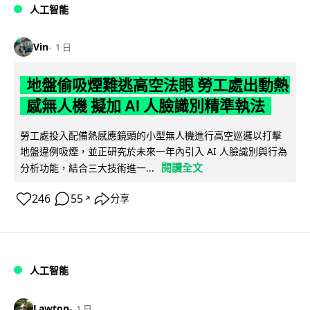
人工智能
Vin
1 日
地盤偷吸煙難逃高空法眼 勞工處出動熱
感無人機 擬加 AI 人臉識別精準執法
勞工處投入配備熱感應鏡頭的小型無人機進行高空巡邏以打擊
地盤違例吸煙，並正研究於未來一年內引入 AI 人臉識別與行為
閱讀全文
分析功能，結合三大技術進一...
246
55
分享
↗
人工智能
Lawton
1 日