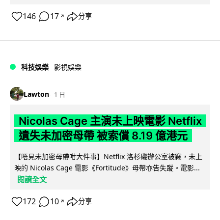
146
17
分享
↗
科技娛樂
影視娛樂
Lawton
1 日
Nicolas Cage 主演未上映電影 Netflix
遺失未加密母帶 被索償 8.19 億港元
【唔見未加密母帶咁大件事】Netflix 洛杉磯辦公室被竊，未上
映的 Nicolas Cage 電影《Fortitude》母帶亦告失蹤。電影...
閱讀全文
172
10
分享
↗