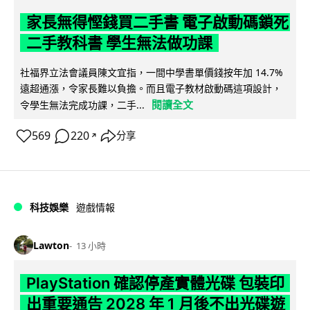
家長無得慳錢買二手書 電子啟動碼鎖死
二手教科書 學生無法做功課
社福界立法會議員陳文宜指，一間中學書單價錢按年加 14.7%
遠超通漲，令家長難以負擔。而且電子教材啟動碼這項設計，
閱讀全文
令學生無法完成功課，二手...
569
220
分享
↗
科技娛樂
遊戲情報
Lawton
13 小時
PlayStation 確認停產實體光碟 包裝印
出重要通告 2028 年 1 月後不出光碟遊