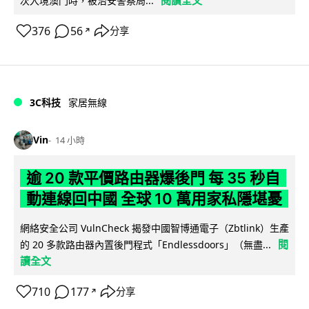
次入境澳門時，被治安警察局...
376
56
分享
↗
3C科技
家居無線
Vin
14 小時
逾 20 款平價路由器爆後門 每 35 秒自
動連線回中國 全球 10 萬用家私隱堪憂
網絡安全公司 VulnCheck 揭發中國智博通電子（Zbtlink）生產
閱
的 20 多款路由器內置後門程式「Endlessdoors」（無盡...
讀全文
710
177
分享
↗