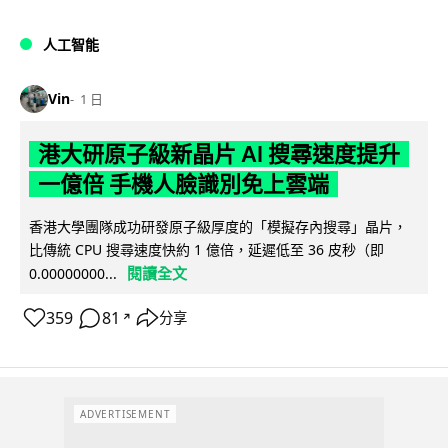
人工智能
Vin
1 日
港大研原子級新晶片 AI 搜尋速度提升
一億倍 手機人臉識別免上雲端
香港大學團隊成功研發原子級厚度的「模擬存內搜尋」晶片，
比傳統 CPU 搜尋速度快約 1 億倍，延遲低至 36 皮秒（即
閱讀全文
0.00000000...
359
81
分享
↗
ADVERTISEMENT