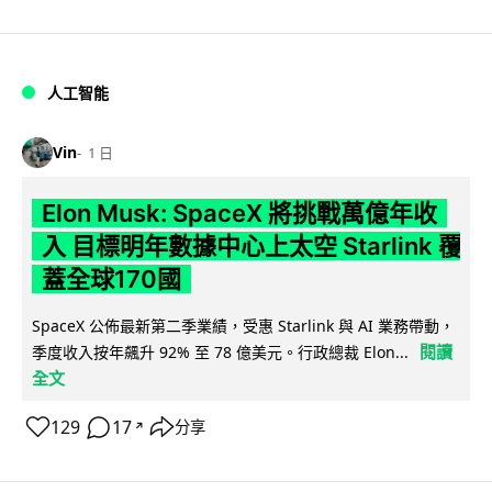
人工智能
Vin
1 日
Elon Musk: SpaceX 將挑戰萬億年收
入 目標明年數據中心上太空 Starlink 覆
蓋全球170國
SpaceX 公佈最新第二季業績，受惠 Starlink 與 AI 業務帶動，
閱讀
季度收入按年飆升 92% 至 78 億美元。行政總裁 Elon...
全文
129
17
分享
↗