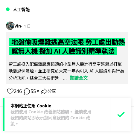
人工智能
Vin
1 日
地盤偷吸煙難逃高空法眼 勞工處出動熱
感無人機 擬加 AI 人臉識別精準執法
勞工處投入配備熱感應鏡頭的小型無人機進行高空巡邏以打擊
地盤違例吸煙，並正研究於未來一年內引入 AI 人臉識別與行為
閱讀全文
分析功能，結合三大技術進一...
246
55
分享
↗
本網站正使用 Cookie
我們使用 Cookie 改善網站體驗。 繼續使用
我們的網站即表示您同意我們的
Cookie 政
人工智能
策
。