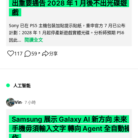
出重要通告 2028 年 1 月後不出光碟遊
戲
Sony 已在 PS5 主機包裝加貼提示貼紙，重申官方 7 月已公布
計劃：2028 年 1 月起停產新遊戲實體光碟。分析師預期 PS6
閱讀全文
因此...
117
59
分享
↗
人工智能
Vin
7 小時
Samsung 展示 Galaxy AI 新方向 未來
手機毋須輸入文字 轉向 Agent 全自動操
作