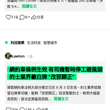
資騙局 Fun Coffee，兩地共拘捕 8 人，接獲逾 200 宗舉報，涉
閱讀全文
款 9,4...
118
9
分享
↗
科技娛樂
生活科技
智慧城市
Lawton
1 日
網約車條例生效 有司機暫時停工避風頭
的士業界籲白牌 "改邪歸正"
規管網約車法例大部分條文已於 8 月 3 日生效，的士業界就期
望白牌車司機，能夠「改邪歸正」回流駕駛的士。新例大幅提
閱讀全文
高罰則，首次定罪最高罰款...
204
146
分享
↗