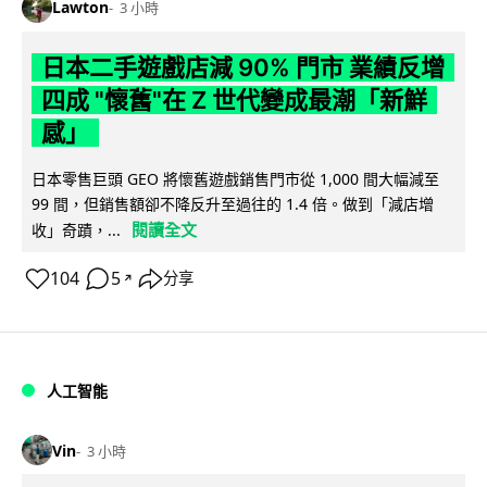
Lawton
3 小時
日本二手遊戲店減 90% 門市 業績反增
四成 "懷舊"在 Z 世代變成最潮「新鮮
感」
日本零售巨頭 GEO 將懷舊遊戲銷售門市從 1,000 間大幅減至
99 間，但銷售額卻不降反升至過往的 1.4 倍。做到「減店增
閱讀全文
收」奇蹟，...
104
5
分享
↗
人工智能
Vin
3 小時