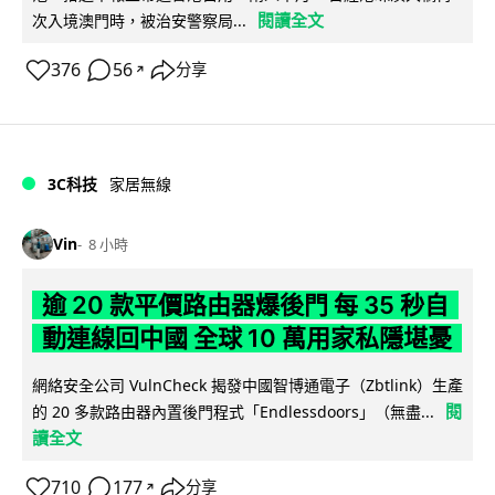
閱讀全文
次入境澳門時，被治安警察局...
376
56
分享
↗
3C科技
家居無線
Vin
8 小時
逾 20 款平價路由器爆後門 每 35 秒自
動連線回中國 全球 10 萬用家私隱堪憂
網絡安全公司 VulnCheck 揭發中國智博通電子（Zbtlink）生產
閱
的 20 多款路由器內置後門程式「Endlessdoors」（無盡...
讀全文
710
177
分享
↗