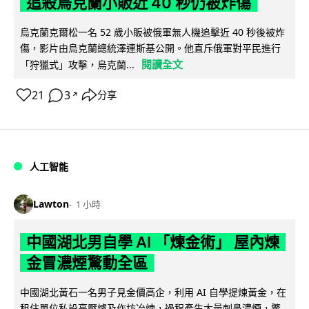
追殺烏克蘭小販近 40 秒仍被炸傷
烏克蘭克爾松一名 52 歲小販被俄軍無人機追擊近 40 秒後被炸
傷，影片由烏克蘭總統澤連斯基公開。他直斥俄軍對平民進行
閱讀全文
「狩獵式」攻擊，烏克蘭...
21
3
分享
↗
人工智能
Lawton
1 小時
中國湖北男自學 AI 「煉金術」 屋內煉
金冒濃煙驚動全區
中國湖北黃石一名男子見金價高企，利用 AI 自學提煉黃金，在
租住單位私設高壓爐及作坊冶煉，過程產生大量刺鼻濃煙，驚