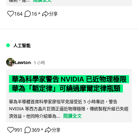
164
16
分享
↗
人工智能
Lawton
5 小時
華為科學家警告 NVIDIA 已近物理極限
華為「韜定律」可繞過摩爾定律瓶頸
華為半導體首席科學家廖恒罕見接受近 5 小時專訪，警告
NVIDIA 等西方晶片巨頭正逼近物理極限，傳統製程升級已失經
閱讀全文
濟效益。他同時介紹華為...
991
369
分享
↗