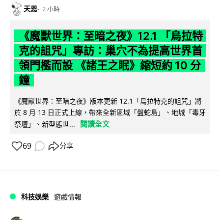
天恩
2 小時
《魔獸世界：至暗之夜》12.1 「烏拉特
克的詛咒」專訪：巢穴不為提高世界首
領門檻而設 《諸王之眠》縮短約 10 分
鐘
《魔獸世界：至暗之夜》版本更新 12.1「烏拉特克的詛咒」將
於 8 月 13 日正式上線，帶來全新區域「盤蛇島」、地城「毒牙
閱讀全文
祭壇」、新型態世...
69
分享
科技娛樂
遊戲情報