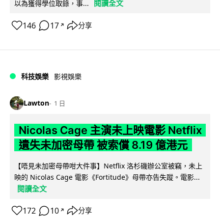
閱讀全文
以為獲得學位取錄，事...
146
17
分享
↗
科技娛樂
影視娛樂
Lawton
1 日
Nicolas Cage 主演未上映電影 Netflix
遺失未加密母帶 被索償 8.19 億港元
【唔見未加密母帶咁大件事】Netflix 洛杉磯辦公室被竊，未上
映的 Nicolas Cage 電影《Fortitude》母帶亦告失蹤。電影...
閱讀全文
172
10
分享
↗