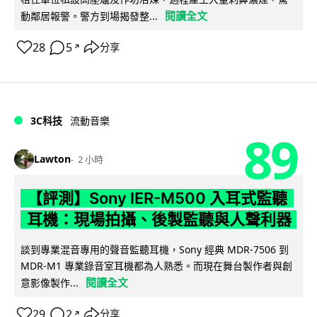
閱讀全文
動鄰居報警。警方到場揭發整...
28
5
分享
↗
3C科技
流動音樂
89
Lawton
2 小時
【評測】Sony IER-M500 入耳式監聽
耳機：現場拍攝、後製監聽與人聲利器
談到專業混音專用的聲音監聽耳機，Sony 經典 MDR-7506 到
MDR-M1 專業錄音室耳機都為人熟悉。而現在舞台製作者與創
閱讀全文
意影像製作...
29
2
分享
↗