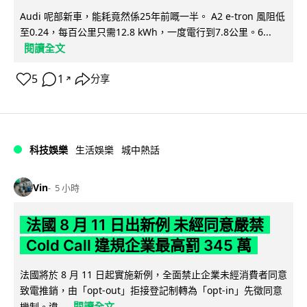
Audi 呢部新車，能耗竟然係25年前嘅一半。 A2 e-tron 風阻低
至0.24，每百公里只需12.8 kWh，一度電行到7.8公里。6...
閱讀全文
5
1
分享
↗
科技娛樂
生活娛樂
城中熱話
Vin
5 小時
法國 8 月 11 日出新例 未經同意嚴禁
Cold Call 違規企業最高罰 345 萬
法國將於 8 月 11 日起實施新例，全面禁止企業未經消費者同意
致電推銷，由「opt-out」拒接登記制轉為「opt-in」先徵同意
閱讀全文
機制。違...