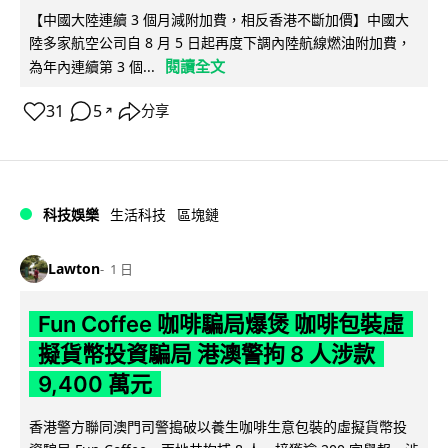
【中國大陸連續 3 個月減附加費，相反香港不斷加價】中國大
陸多家航空公司自 8 月 5 日起再度下調內陸航線燃油附加費，
閱讀全文
為年內連續第 3 個...
31
5
分享
↗
科技娛樂
生活科技
區塊鏈
Lawton
1 日
Fun Coffee 咖啡騙局爆煲 咖啡包裝虛
擬貨幣投資騙局 港澳警拘 8 人涉款
9,400 萬元
香港警方聯同澳門司警搗破以養生咖啡生意包裝的虛擬貨幣投