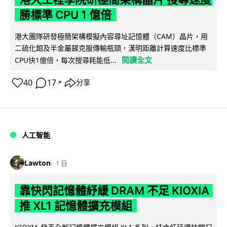
勝標準 CPU 1 億倍
港大團隊研發極簡架構模擬內容尋址記憶體（CAM）晶片，用
二硫化鉬及半金屬銻克服傳輸瓶頸，漢明距離計算速度比標準
閱讀全文
CPU快1億倍，每次搜尋耗能低...
40
17
分享
↗
人工智能
Lawton
1 日
靠快閃記憶體紓緩 DRAM 不足 KIOXIA
推 XL1 記憶體擴充模組