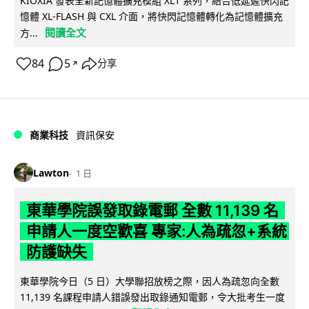
KIOXIA 發表全新記憶體擴充模組 XL1 系列，結合低延遲快閃記
憶體 XL-FLASH 與 CXL 介面，將快閃記憶體轉化為記憶體擴充
閱讀全文
方...
84
5
分享
↗
商業科技
資訊保安
Lawton
1 日
東華學院誤發取錄電郵 全數 11,139 名
申請人一度空歡喜 專家:人為疏忽+系統
防護缺失
東華學院今日（5 日）大學聯招放榜之際，因人為疏忽向全數
11,139 名課程申請人錯誤發出取錄通知電郵，令大批考生一度