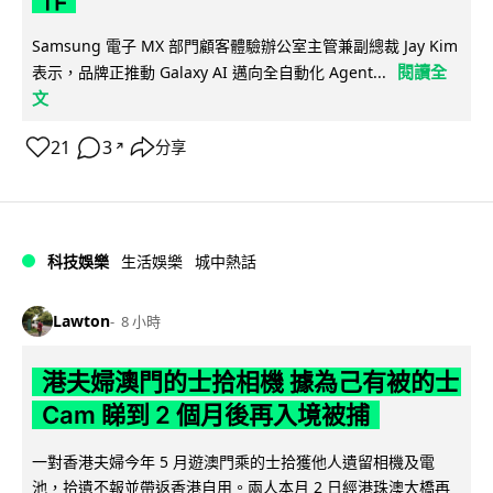
Samsung 電子 MX 部門顧客體驗辦公室主管兼副總裁 Jay Kim
閱讀全
表示，品牌正推動 Galaxy AI 邁向全自動化 Agent...
文
21
3
分享
↗
科技娛樂
生活娛樂
城中熱話
Lawton
8 小時
港夫婦澳門的士拾相機 據為己有被的士
Cam 睇到 2 個月後再入境被捕
一對香港夫婦今年 5 月遊澳門乘的士拾獲他人遺留相機及電
池，拾遺不報並帶返香港自用。兩人本月 2 日經港珠澳大橋再