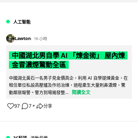
人工智能
Lawton
16 小時
中國湖北男自學 AI 「煉金術」 屋內煉
金冒濃煙驚動全區
中國湖北黃石一名男子見金價高企，利用 AI 自學提煉黃金，在
租住單位私設高壓爐及作坊冶煉，過程產生大量刺鼻濃煙，驚
閱讀全文
動鄰居報警。警方到場揭發整...
97
7
分享
↗
3C科技
流動音樂