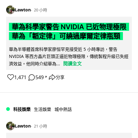
Lawton
20 小時
華為科學家警告 NVIDIA 已近物理極限
華為「韜定律」可繞過摩爾定律瓶頸
華為半導體首席科學家廖恒罕見接受近 5 小時專訪，警告
NVIDIA 等西方晶片巨頭正逼近物理極限，傳統製程升級已失經
閱讀全文
濟效益。他同時介紹華為...
1,471
549
分享
↗
科技娛樂
生活娛樂
城中熱話
Lawton
21 小時