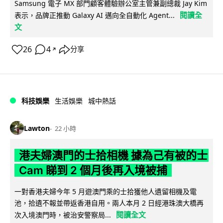
Samsung 電子 MX 部門顧客體驗辦公室主管兼副總裁 Jay Kim
閱讀全
表示，品牌正推動 Galaxy AI 邁向全自動化 Agent...
文
26
4
分享
↗
科技娛樂
生活娛樂
城中熱話
Lawton
22 小時
港夫婦澳門的士拾相機 據為己有被的士
Cam 睇到 2 個月後再入境被捕
一對香港夫婦今年 5 月遊澳門乘的士拾獲他人遺留相機及電
池，拾遺不報並帶返香港自用。兩人本月 2 日經港珠澳大橋再
閱讀全文
次入境澳門時，被治安警察局...