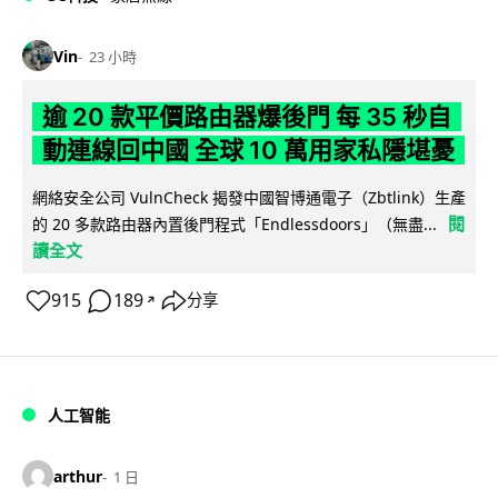
Vin
23 小時
逾 20 款平價路由器爆後門 每 35 秒自
動連線回中國 全球 10 萬用家私隱堪憂
網絡安全公司 VulnCheck 揭發中國智博通電子（Zbtlink）生產
閱
的 20 多款路由器內置後門程式「Endlessdoors」（無盡...
讀全文
915
189
分享
↗
人工智能
arthur
1 日