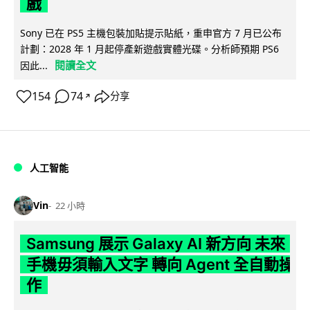
戲
Sony 已在 PS5 主機包裝加貼提示貼紙，重申官方 7 月已公布
計劃：2028 年 1 月起停產新遊戲實體光碟。分析師預期 PS6
閱讀全文
因此...
154
74
分享
↗
人工智能
Vin
22 小時
Samsung 展示 Galaxy AI 新方向 未來
手機毋須輸入文字 轉向 Agent 全自動操
作