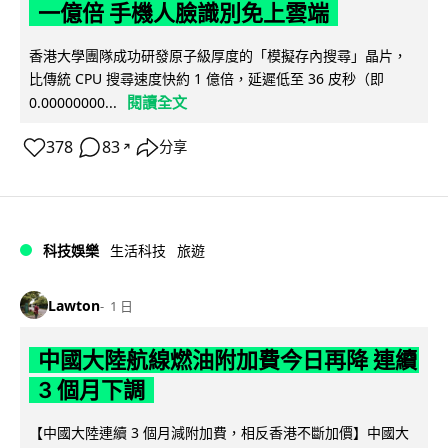
一億倍 手機人臉識別免上雲端
香港大學團隊成功研發原子級厚度的「模擬存內搜尋」晶片，
比傳統 CPU 搜尋速度快約 1 億倍，延遲低至 36 皮秒（即
閱讀全文
0.00000000...
378
83
分享
↗
科技娛樂
生活科技
旅遊
Lawton
1 日
中國大陸航線燃油附加費今日再降 連續
3 個月下調
【中國大陸連續 3 個月減附加費，相反香港不斷加價】中國大