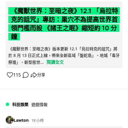
《魔獸世界：至暗之夜》12.1 「烏拉特
克的詛咒」專訪：巢穴不為提高世界首
領門檻而設 《諸王之眠》縮短約 10 分
鐘
《魔獸世界：至暗之夜》版本更新 12.1「烏拉特克的詛咒」將
於 8 月 13 日正式上線，帶來全新區域「盤蛇島」、地城「毒牙
閱讀全文
祭壇」、新型態世...
115
分享
科技娛樂
遊戲情報
Lawton
18 小時