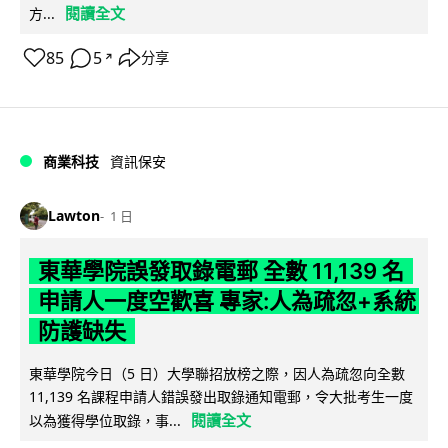
閱讀全文
方...
85
5
分享
↗
商業科技
資訊保安
Lawton
1 日
東華學院誤發取錄電郵 全數 11,139 名
申請人一度空歡喜 專家:人為疏忽+系統
防護缺失
東華學院今日（5 日）大學聯招放榜之際，因人為疏忽向全數
11,139 名課程申請人錯誤發出取錄通知電郵，令大批考生一度
閱讀全文
以為獲得學位取錄，事...