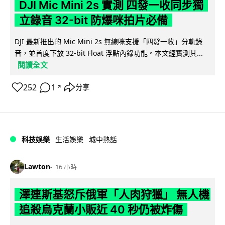
DJI Mic Mini 2s 實測 四發一收同步獨
立錄音 32-bit 防爆咪拍片必備
DJI 最新推出的 Mic Mini 2s 無線咪支援「四發一收」分軌錄
音，並首度下放 32-bit Float 浮點內錄功能。本文經實測其...
閱讀全文
252
1
分享
↗
科技娛樂
生活娛樂
城中熱話
Lawton
16 小時
澤連斯基怒斥俄軍「人肉狩獵」 無人機
追殺烏克蘭小販近 40 秒仍被炸傷