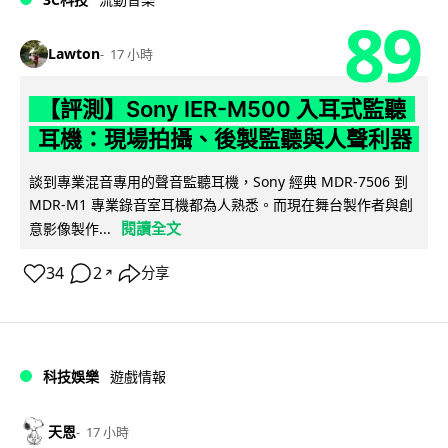
89
Lawton
17 小時
【評測】Sony IER-M500 入耳式監聽
耳機：現場拍攝、後製監聽與人聲利器
談到專業混音專用的聲音監聽耳機，Sony 經典 MDR-7506 到
MDR-M1 專業錄音室耳機都為人熟悉。而現在舞台製作者與創
閱讀全文
意影像製作...
34
2
分享
↗
科技娛樂
遊戲情報
天恩
17 小時