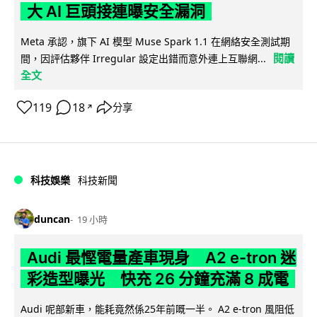
大 AI 巨頭接連曝安全漏洞
Meta 承認，旗下 AI 模型 Muse Spark 1.1 在網絡安全測試期
閱讀
間，因評估夥伴 Irregular 設定出錯而意外連上互聯網...
全文
119
18
分享
↗
科技娛樂
科技新聞
duncan
19 小時
Audi 最慳電量產車現身 A2 e-tron 迷
彩造型曝光 快充 26 分鐘充滿 8 成電
Audi 呢部新車，能耗竟然係25年前嘅一半。 A2 e-tron 風阻低