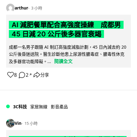
arthur
3 小時
AI 減肥餐單配合高強度操練 成都男
45 日減 20 公斤後多器官衰竭
成都一名男子跟隨 AI 制訂高強度減脂計劃，45 日內減去約 20
公斤後昏迷送院。醫生診斷他患上尿源性膿毒症、膿毒性休克
閱讀全文
及多器官功能障礙。...
8
2
分享
↗
3C科技
家居無線
影音產品
Vin
15 小時