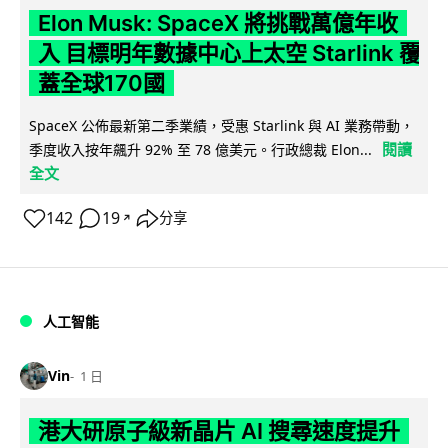
Elon Musk: SpaceX 將挑戰萬億年收
入 目標明年數據中心上太空 Starlink 覆
蓋全球170國
SpaceX 公佈最新第二季業績，受惠 Starlink 與 AI 業務帶動，
閱讀
季度收入按年飆升 92% 至 78 億美元。行政總裁 Elon...
全文
142
19
分享
↗
人工智能
Vin
1 日
港大研原子級新晶片 AI 搜尋速度提升