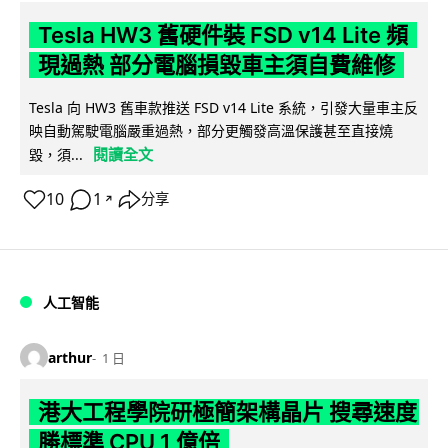
Tesla HW3 舊硬件裝 FSD v14 Lite 頻
現過熱 部分電腦損毀車主須自費維修
Tesla 向 HW3 舊車款推送 FSD v14 Lite 系統，引發大量車主反
映自動駕駛電腦嚴重過熱，部分更觸發高溫保護甚至直接燒
閱讀全文
毀，須...
10
1
分享
↗
人工智能
arthur
1 日
港大工程學院研極簡架構晶片 搜尋速度
勝標準 CPU 1 億倍