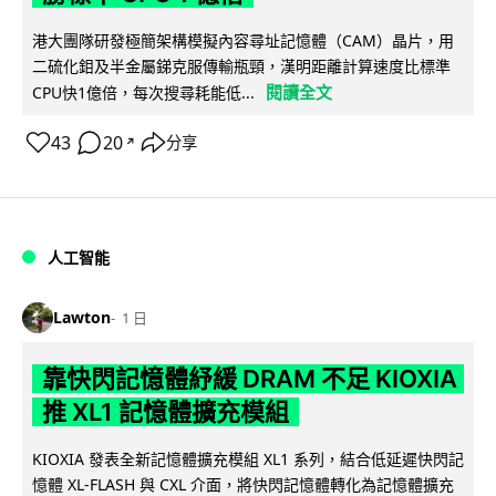
港大團隊研發極簡架構模擬內容尋址記憶體（CAM）晶片，用
二硫化鉬及半金屬銻克服傳輸瓶頸，漢明距離計算速度比標準
閱讀全文
CPU快1億倍，每次搜尋耗能低...
43
20
分享
↗
人工智能
Lawton
1 日
靠快閃記憶體紓緩 DRAM 不足 KIOXIA
推 XL1 記憶體擴充模組
KIOXIA 發表全新記憶體擴充模組 XL1 系列，結合低延遲快閃記
憶體 XL-FLASH 與 CXL 介面，將快閃記憶體轉化為記憶體擴充