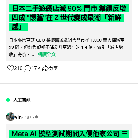
日本二手遊戲店減 90% 門市 業績反增
四成 "懷舊"在 Z 世代變成最潮「新鮮
感」
日本零售巨頭 GEO 將懷舊遊戲銷售門市從 1,000 間大幅減至
99 間，但銷售額卻不降反升至過往的 1.4 倍。做到「減店增
閱讀全文
收」奇蹟，...
210
17
分享
↗
人工智能
Vin
18 小時
Meta AI 模型測試期間入侵他家公司 三