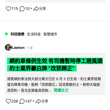
119
10
分享
↗
科技娛樂
生活科技
智慧城市
Lawton
1 日
網約車條例生效 有司機暫時停工避風頭
的士業界籲白牌 "改邪歸正"
規管網約車法例大部分條文已於 8 月 3 日生效，的士業界就期
望白牌車司機，能夠「改邪歸正」回流駕駛的士。新例大幅提
閱讀全文
高罰則，首次定罪最高罰款...
208
147
分享
↗