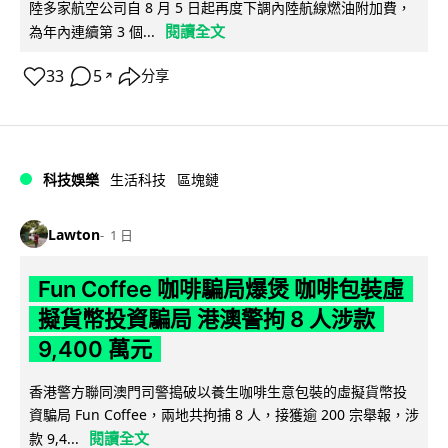
陸多家航空公司自 8 月 5 日起再度下調內陸航線燃油附加費，
閱讀全文
為年內連續第 3 個...
33
5
分享
↗
科技娛樂
生活科技
區塊鏈
Lawton
1 日
Fun Coffee 咖啡騙局爆煲 咖啡包裝虛
擬貨幣投資騙局 港澳警拘 8 人涉款
9,400 萬元
香港警方聯同澳門司警搗破以養生咖啡生意包裝的虛擬貨幣投
資騙局 Fun Coffee，兩地共拘捕 8 人，接獲逾 200 宗舉報，涉
閱讀全文
款 9,4...