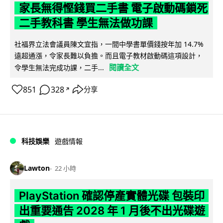
家長無得慳錢買二手書 電子啟動碼鎖死
二手教科書 學生無法做功課
社福界立法會議員陳文宜指，一間中學書單價錢按年加 14.7%
遠超通漲，令家長難以負擔。而且電子教材啟動碼這項設計，
閱讀全文
令學生無法完成功課，二手...
851
328
分享
↗
科技娛樂
遊戲情報
Lawton
22 小時
PlayStation 確認停產實體光碟 包裝印
出重要通告 2028 年 1 月後不出光碟遊