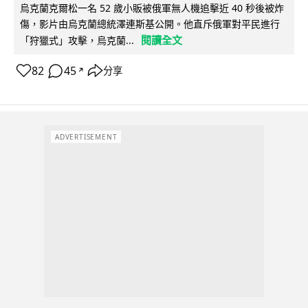
烏克蘭克爾松一名 52 歲小販被俄軍無人機追擊近 40 秒後被炸
傷，影片由烏克蘭總統澤連斯基公開。他直斥俄軍對平民進行
閱讀全文
「狩獵式」攻擊，烏克蘭...
82
45
分享
↗
ADVERTISEMENT