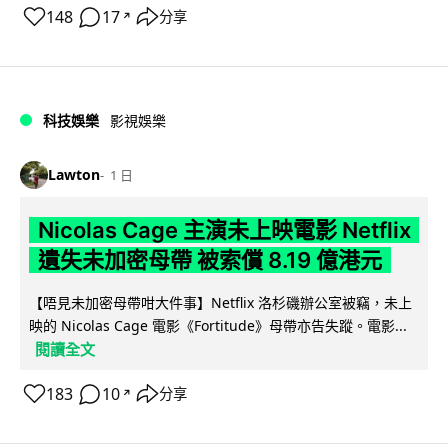
148
17
分享
↗
科技娛樂
影視娛樂
Lawton
1 日
Nicolas Cage 主演未上映電影 Netflix
遺失未加密母帶 被索償 8.19 億港元
【唔見未加密母帶咁大件事】Netflix 洛杉磯辦公室被竊，未上
映的 Nicolas Cage 電影《Fortitude》母帶亦告失蹤。電影...
閱讀全文
183
10
分享
↗