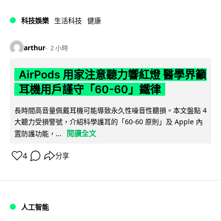
科技娛樂
生活科技
健康
arthur
2 小時
AirPods 用家注意聽力響紅燈 醫學界籲
耳機用戶謹守「60-60」鐵律
長時間高音量佩戴耳機可能導致永久性噪音性聽損。本文盤點 4
大聽力受損警號，介紹科學護耳的「60-60 原則」及 Apple 內
閱讀全文
置防護功能，...
4
分享
人工智能