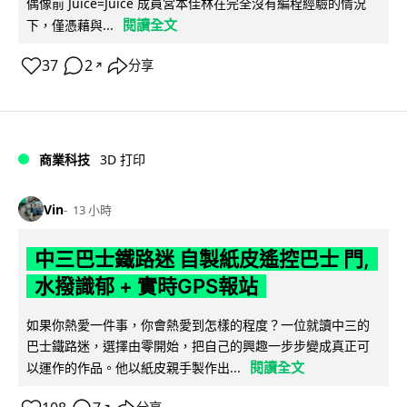
偶像前 Juice=Juice 成員宮本佳林在完全沒有編程經驗的情況
閱讀全文
下，僅憑藉與...
37
2
分享
↗
商業科技
3D 打印
Vin
13 小時
中三巴士鐵路迷 自製紙皮遙控巴士 門,
水撥識郁 + 實時GPS報站
如果你熱愛一件事，你會熱愛到怎樣的程度？一位就讀中三的
巴士鐵路迷，選擇由零開始，把自己的興趣一步步變成真正可
閱讀全文
以運作的作品。他以紙皮親手製作出...