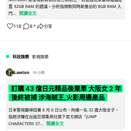
置 32GB RAM 的建議。分析指微軟同時新推出的 8GB RAM 入
閱讀全文
門...
118
8
分享
↗
科技娛樂
影視娛樂
Lawton
19 小時
訂購 43 億日元精品後棄單 大阪女 2 年
後終被捕 涉海賊王,火影周邊產品
日本警視廳神田署 8 月 6 日公布，拘捕一名 32 歲大阪女子，
指她涉嫌在出版巨頭集英社旗下官方網店「JUMP
閱讀全文
CHARACTERS ST...