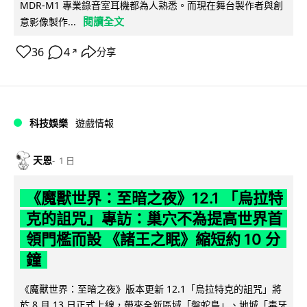
MDR-M1 專業錄音室耳機都為人熟悉。而現在舞台製作者與創
閱讀全文
意影像製作...
36
4
分享
↗
科技娛樂
遊戲情報
天恩
1 日
《魔獸世界：至暗之夜》12.1 「烏拉特
克的詛咒」專訪：巢穴不為提高世界首
領門檻而設 《諸王之眠》縮短約 10 分
鐘
《魔獸世界：至暗之夜》版本更新 12.1「烏拉特克的詛咒」將
於 8 月 13 日正式上線，帶來全新區域「盤蛇島」、地城「毒牙