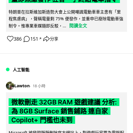
特朗普在拉斯維加斯造勢大會上公開嘲諷電動車車主患有「里
程焦慮病」，聲稱電量剩 75% 便發作，並重申已廢除電動車強
閱讀全文
制令。惟專業車媒隨即反駁，...
386
151
分享
↗
人工智能
Lawton
18 小時
微軟刪走 32GB RAM 遊戲建議 分析:
為 8GB Surface 銷售鋪路 連自家
Copilot+ 門檻也未到
Microsoft 被發現靜靜刪除官方網站上，對遊戲玩家要為電腦配