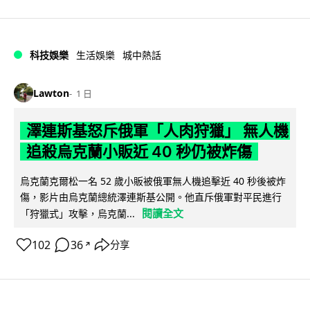
科技娛樂
生活娛樂
城中熱話
Lawton
1 日
澤連斯基怒斥俄軍「人肉狩獵」 無人機
追殺烏克蘭小販近 40 秒仍被炸傷
烏克蘭克爾松一名 52 歲小販被俄軍無人機追擊近 40 秒後被炸
傷，影片由烏克蘭總統澤連斯基公開。他直斥俄軍對平民進行
閱讀全文
「狩獵式」攻擊，烏克蘭...
102
36
分享
↗