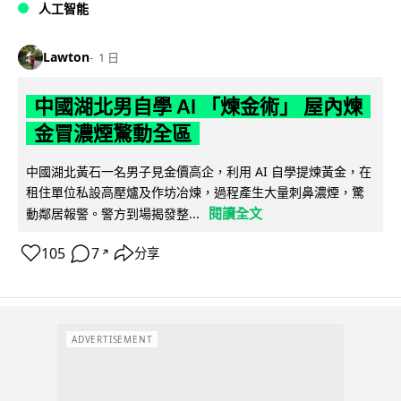
人工智能
Lawton
1 日
中國湖北男自學 AI 「煉金術」 屋內煉
金冒濃煙驚動全區
中國湖北黃石一名男子見金價高企，利用 AI 自學提煉黃金，在
租住單位私設高壓爐及作坊冶煉，過程產生大量刺鼻濃煙，驚
閱讀全文
動鄰居報警。警方到場揭發整...
105
7
分享
↗
ADVERTISEMENT