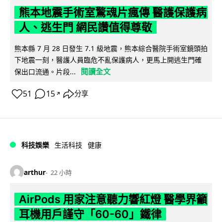
熊本地震手術室驚魂片瘋傳 醫護保護病
人、逃生門 網民讚值得尊敬
熊本縣 7 月 28 日發生 7.1 級地震，熊本綜合醫院手術室鏡頭拍
下地震一刻，醫護人員臨危不亂保護病人，更馬上開逃生門確
閱讀全文
保出口流通。片段...
51
15
分享
↗
科技娛樂
生活科技
健康
arthur
22 小時
AirPods 用家注意聽力響紅燈 醫學界籲
耳機用戶謹守「60-60」鐵律