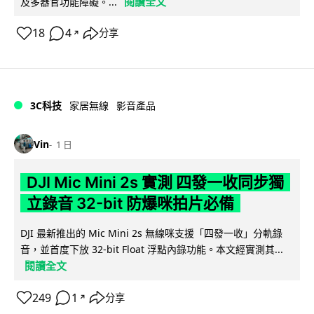
閱讀全文
及多器官功能障礙。...
18
4
分享
↗
3C科技
家居無線
影音產品
Vin
1 日
DJI Mic Mini 2s 實測 四發一收同步獨
立錄音 32-bit 防爆咪拍片必備
DJI 最新推出的 Mic Mini 2s 無線咪支援「四發一收」分軌錄
音，並首度下放 32-bit Float 浮點內錄功能。本文經實測其...
閱讀全文
249
1
分享
↗