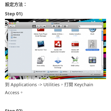
設定方法：
Step 01)
到 Applications -> Utilities，打開 Keychain
Access。
Step 02)