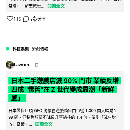
閱讀全文
祭壇」、新型態世...
115
分享
科技娛樂
遊戲情報
Lawton
1 日
日本二手遊戲店減 90% 門市 業績反增
四成 "懷舊"在 Z 世代變成最潮「新鮮
感」
日本零售巨頭 GEO 將懷舊遊戲銷售門市從 1,000 間大幅減至
99 間，但銷售額卻不降反升至過往的 1.4 倍。做到「減店增
閱讀全文
收」奇蹟，...