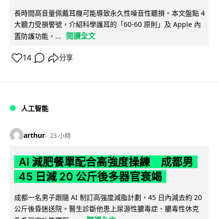
長時間高音量佩戴耳機可能導致永久性噪音性聽損。本文盤點 4
大聽力受損警號，介紹科學護耳的「60-60 原則」及 Apple 內
閱讀全文
置防護功能，...
14
分享
人工智能
arthur
23 小時
AI 減肥餐單配合高強度操練 成都男
45 日減 20 公斤後多器官衰竭
成都一名男子跟隨 AI 制訂高強度減脂計劃，45 日內減去約 20
公斤後昏迷送院。醫生診斷他患上尿源性膿毒症、膿毒性休克