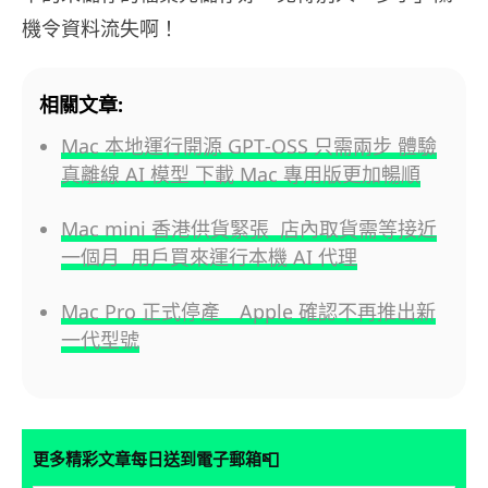
機令資料流失啊！
相關文章:
Mac 本地運行開源 GPT‑OSS 只需兩步 體驗
真離線 AI 模型 下載 Mac 專用版更加暢順
Mac mini 香港供貨緊張 店內取貨需等接近
一個月 用戶買來運行本機 AI 代理
Mac Pro 正式停產 Apple 確認不再推出新
一代型號
📮
更多精彩文章每日送到電子郵箱