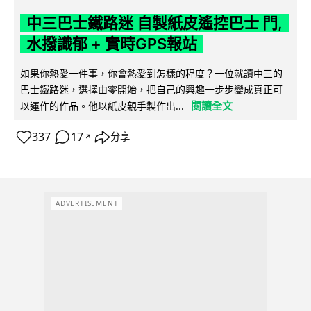
中三巴士鐵路迷 自製紙皮遙控巴士 門,
水撥識郁 + 實時GPS報站
如果你熱愛一件事，你會熱愛到怎樣的程度？一位就讀中三的
巴士鐵路迷，選擇由零開始，把自己的興趣一步步變成真正可
閱讀全文
以運作的作品。他以紙皮親手製作出...
337
17
分享
↗
ADVERTISEMENT