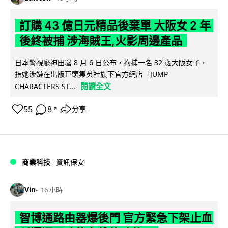
訂購 43 億日元精品後棄單 大阪女 2 年
後終被捕 涉海賊王,火影周邊產品
日本警視廳神田署 8 月 6 日公布，拘捕一名 32 歲大阪女子，
指她涉嫌在出版巨頭集英社旗下官方網店「JUMP
閱讀全文
CHARACTERS ST...
55
8
分享
↗
商業科技
資訊保安
Vin
16 小時
智博通路由器爆後門 官方緊急下架止血