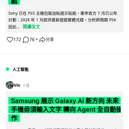
戲
Sony 已在 PS5 主機包裝加貼提示貼紙，重申官方 7 月已公布
計劃：2028 年 1 月起停產新遊戲實體光碟。分析師預期 PS6
閱讀全文
因此...
172
76
分享
↗
人工智能
Vin
1 日
Samsung 展示 Galaxy AI 新方向 未來
手機毋須輸入文字 轉向 Agent 全自動操
作