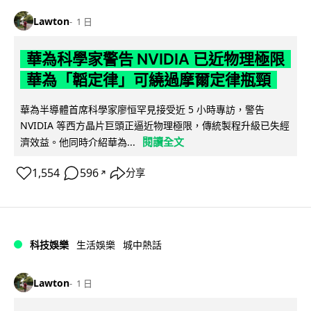
Lawton
1 日
華為科學家警告 NVIDIA 已近物理極限
華為「韜定律」可繞過摩爾定律瓶頸
華為半導體首席科學家廖恒罕見接受近 5 小時專訪，警告
NVIDIA 等西方晶片巨頭正逼近物理極限，傳統製程升級已失經
閱讀全文
濟效益。他同時介紹華為...
1,554
596
分享
↗
科技娛樂
生活娛樂
城中熱話
Lawton
1 日