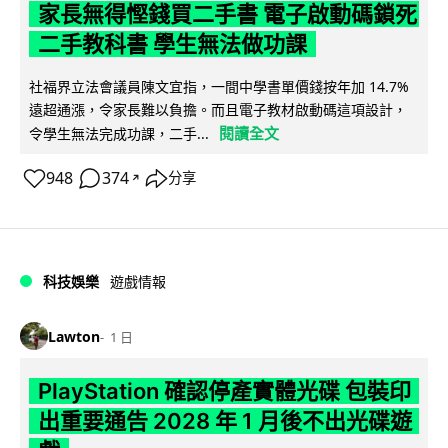
家長無得慳錢買二手書 電子啟動碼鎖死
二手教科書 學生無法做功課
社福界立法會議員陳文宜指，一間中學書單價錢按年加 14.7%
遠超通漲，令家長難以負擔。而且電子教材啟動碼這項設計，
閱讀全文
令學生無法完成功課，二手...
948
374
分享
↗
科技娛樂
遊戲情報
Lawton
1 日
PlayStation 確認停產實體光碟 包裝印
出重要通告 2028 年 1 月後不出光碟遊