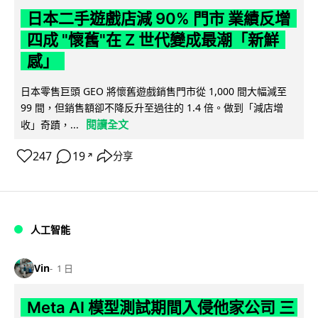
日本二手遊戲店減 90% 門市 業績反增
四成 "懷舊"在 Z 世代變成最潮「新鮮
感」
日本零售巨頭 GEO 將懷舊遊戲銷售門市從 1,000 間大幅減至
99 間，但銷售額卻不降反升至過往的 1.4 倍。做到「減店增
閱讀全文
收」奇蹟，...
247
19
分享
↗
人工智能
Vin
1 日
Meta AI 模型測試期間入侵他家公司 三