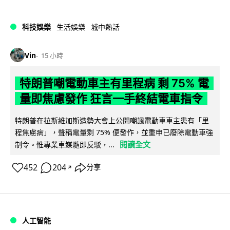
科技娛樂
生活娛樂
城中熱話
Vin
15 小時
特朗普嘲電動車主有里程病 剩 75% 電
量即焦慮發作 狂言一手終結電車指令
特朗普在拉斯維加斯造勢大會上公開嘲諷電動車車主患有「里
程焦慮病」，聲稱電量剩 75% 便發作，並重申已廢除電動車強
閱讀全文
制令。惟專業車媒隨即反駁，...
452
204
分享
↗
人工智能