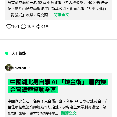
烏克蘭克爾松一名 52 歲小販被俄軍無人機追擊近 40 秒後被炸
傷，影片由烏克蘭總統澤連斯基公開。他直斥俄軍對平民進行
閱讀全文
「狩獵式」攻擊，烏克蘭...
104
40
分享
↗
人工智能
Lawton
1 日
中國湖北男自學 AI 「煉金術」 屋內煉
金冒濃煙驚動全區
中國湖北黃石一名男子見金價高企，利用 AI 自學提煉黃金，在
租住單位私設高壓爐及作坊冶煉，過程產生大量刺鼻濃煙，驚
閱讀全文
動鄰居報警。警方到場揭發整...