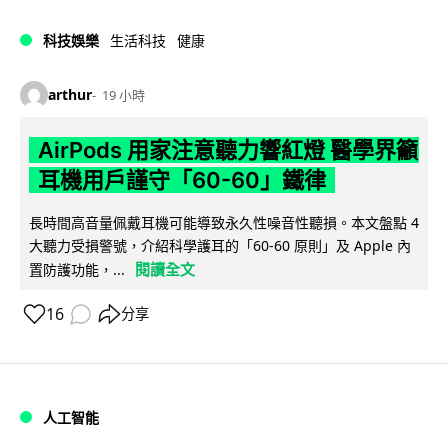
科技娛樂
生活科技
健康
arthur
19 小時
AirPods 用家注意聽力響紅燈 醫學界籲
耳機用戶謹守「60-60」鐵律
長時間高音量佩戴耳機可能導致永久性噪音性聽損。本文盤點 4
大聽力受損警號，介紹科學護耳的「60-60 原則」及 Apple 內
閱讀全文
置防護功能，...
16
分享
人工智能