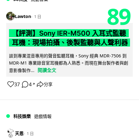
89
Lawton
1 日
【評測】Sony IER-M500 入耳式監聽
耳機：現場拍攝、後製監聽與人聲利器
談到專業混音專用的聲音監聽耳機，Sony 經典 MDR-7506 到
MDR-M1 專業錄音室耳機都為人熟悉。而現在舞台製作者與創
閱讀全文
意影像製作...
37
4
分享
↗
科技娛樂
遊戲情報
天恩
1 日