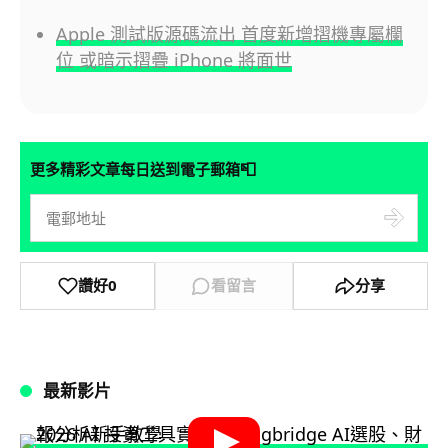
Apple 測試版源碼流出 首度新增摺機專屬欄
位 或暗示摺疊 iPhone 將面世
📮
更多精彩文章每日送到電子郵箱
讚好
0
看留言
分享
最新影片