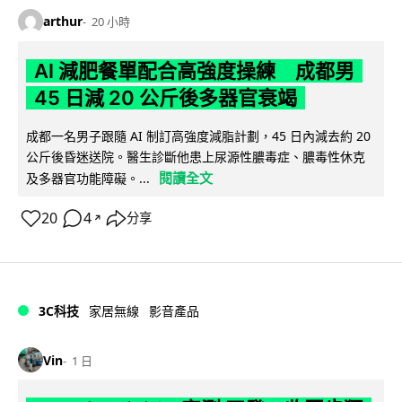
arthur
20 小時
AI 減肥餐單配合高強度操練 成都男
45 日減 20 公斤後多器官衰竭
成都一名男子跟隨 AI 制訂高強度減脂計劃，45 日內減去約 20
公斤後昏迷送院。醫生診斷他患上尿源性膿毒症、膿毒性休克
閱讀全文
及多器官功能障礙。...
20
4
分享
↗
3C科技
家居無線
影音產品
Vin
1 日