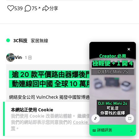
539
75
分享
↗
3C科技
家居無線
×
Vin
1 日
逾 20 款平價路由器爆後門 每 35 秒自
動連線回中國 全球 10 萬用家私隱堪憂
網絡安全公司 VulnCheck 揭發中國智博通電子（Zbtlink）生產
閱
的 20 多款路由器內置後門程式「Endlessdoors」（無盡...
本網站正使用 Cookie
讀全文
我們使用 Cookie 改善網站體驗。 繼續使用
🎵
⛶
我們的網站即表示您同意我們的
Cookie 政
969
221
分享
↗
策
。
📖 詳細評測
→