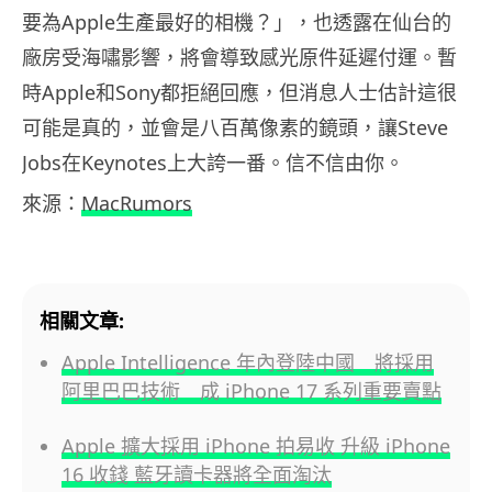
要為Apple生產最好的相機？」，也透露在仙台的
廠房受海嘯影響，將會導致感光原件延遲付運。暫
時Apple和Sony都拒絕回應，但消息人士估計這很
可能是真的，並會是八百萬像素的鏡頭，讓Steve
Jobs在Keynotes上大誇一番。信不信由你。
來源：
MacRumors
相關文章:
Apple Intelligence 年內登陸中國 將採用
阿里巴巴技術 成 iPhone 17 系列重要賣點
Apple 擴大採用 iPhone 拍易收 升級 iPhone
16 收錢 藍牙讀卡器將全面淘汰