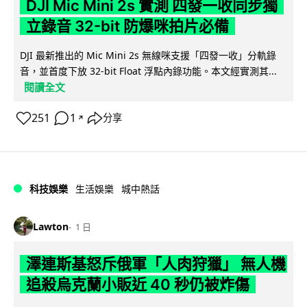
DJI Mic Mini 2s 實測 四發一收同步獨
立錄音 32-bit 防爆咪拍片必備
DJI 最新推出的 Mic Mini 2s 無線咪支援「四發一收」分軌錄
音，並首度下放 32-bit Float 浮點內錄功能。本文經實測其...
閱讀全文
251
1
分享
↗
科技娛樂
生活娛樂
城中熱話
Lawton
1 日
澤連斯基怒斥俄軍「人肉狩獵」 無人機
追殺烏克蘭小販近 40 秒仍被炸傷