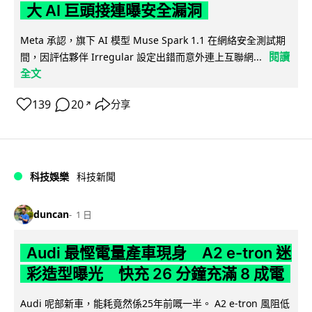
大 AI 巨頭接連曝安全漏洞
Meta 承認，旗下 AI 模型 Muse Spark 1.1 在網絡安全測試期
閱讀
間，因評估夥伴 Irregular 設定出錯而意外連上互聯網...
全文
139
20
分享
↗
科技娛樂
科技新聞
duncan
1 日
Audi 最慳電量產車現身 A2 e-tron 迷
彩造型曝光 快充 26 分鐘充滿 8 成電
Audi 呢部新車，能耗竟然係25年前嘅一半。 A2 e-tron 風阻低