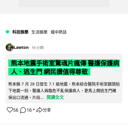
科技娛樂
生活娛樂
城中熱話
Lawton
16 小時
熊本地震手術室驚魂片瘋傳 醫護保護病
人、逃生門 網民讚值得尊敬
熊本縣 7 月 28 日發生 7.1 級地震，熊本綜合醫院手術室鏡頭拍
下地震一刻，醫護人員臨危不亂保護病人，更馬上開逃生門確
閱讀全文
保出口流通。片段...
56
16
分享
↗