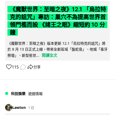
《魔獸世界：至暗之夜》12.1 「烏拉特
克的詛咒」專訪：巢穴不為提高世界首
領門檻而設 《諸王之眠》縮短約 10 分
鐘
《魔獸世界：至暗之夜》版本更新 12.1「烏拉特克的詛咒」將
於 8 月 13 日正式上線，帶來全新區域「盤蛇島」、地城「毒牙
閱讀全文
祭壇」、新型態世...
115
分享
科技娛樂
遊戲情報
Lawton
1 日