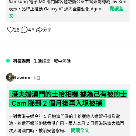
Samsung 電子 MX 部門顧客體驗辦公室主管兼副總裁 Jay Kim
閱讀全
表示，品牌正推動 Galaxy AI 邁向全自動化 Agent...
文
28
4
分享
↗
科技娛樂
生活娛樂
城中熱話
Lawton
1 日
港夫婦澳門的士拾相機 據為己有被的士
Cam 睇到 2 個月後再入境被捕
一對香港夫婦今年 5 月遊澳門乘的士拾獲他人遺留相機及電
池，拾遺不報並帶返香港自用。兩人本月 2 日經港珠澳大橋再
閱讀全文
次入境澳門時，被治安警察局...