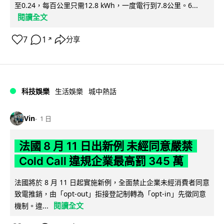
至0.24，每百公里只需12.8 kWh，一度電行到7.8公里。6...
閱讀全文
7
1
分享
↗
科技娛樂
生活娛樂
城中熱話
Vin
1 日
法國 8 月 11 日出新例 未經同意嚴禁
Cold Call 違規企業最高罰 345 萬
法國將於 8 月 11 日起實施新例，全面禁止企業未經消費者同意
致電推銷，由「opt-out」拒接登記制轉為「opt-in」先徵同意
閱讀全文
機制。違...