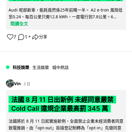
Audi 呢部新車，能耗竟然係25年前嘅一半。 A2 e-tron 風阻低
至0.24，每百公里只需12.8 kWh，一度電行到7.8公里。6...
閱讀全文
7
1
分享
↗
科技娛樂
生活娛樂
城中熱話
Vin
2 日
法國 8 月 11 日出新例 未經同意嚴禁
Cold Call 違規企業最高罰 345 萬
法國將於 8 月 11 日起實施新例，全面禁止企業未經消費者同意
致電推銷，由「opt-out」拒接登記制轉為「opt-in」先徵同意