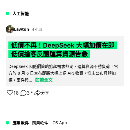
人工智能
Lawton
4 小時
低價不再！DeepSeek 大幅加價在即
低價搶客反釀運算資源告急
DeepSeek 因低價策略掀起需求熱潮，運算資源不勝負荷，官
方於 8 月 6 日宣布即將大幅上調 API 收費，惟未公布具體加
閱讀全文
幅。事件與...
18
3
分享
↗
iOS App
應用軟件
應用軟件