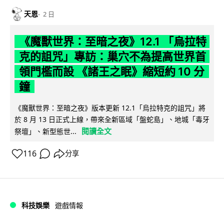
天恩
2 日
《魔獸世界：至暗之夜》12.1 「烏拉特
克的詛咒」專訪：巢穴不為提高世界首
領門檻而設 《諸王之眠》縮短約 10 分
鐘
《魔獸世界：至暗之夜》版本更新 12.1「烏拉特克的詛咒」將
於 8 月 13 日正式上線，帶來全新區域「盤蛇島」、地城「毒牙
閱讀全文
祭壇」、新型態世...
116
分享
科技娛樂
遊戲情報