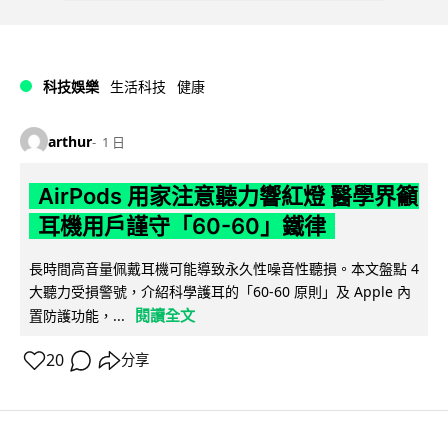
科技娛樂
生活科技
健康
arthur
1 日
AirPods 用家注意聽力響紅燈 醫學界籲
耳機用戶謹守「60-60」鐵律
長時間高音量佩戴耳機可能導致永久性噪音性聽損。本文盤點 4
大聽力受損警號，介紹科學護耳的「60-60 原則」及 Apple 內
閱讀全文
置防護功能，...
20
分享