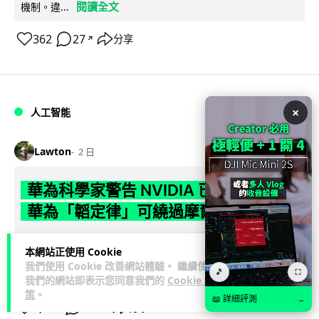
閱讀全文
機制。違...
362
27
分享
↗
×
人工智能
Lawton
2 日
華為科學家警告 NVIDIA 已近物理極限
華為「韜定律」可繞過摩爾定律瓶頸
華為半導體首席科學家廖恒罕見接受近 5 小時專訪，警告
本網站正使用 Cookie
NVIDIA 等西方晶片巨頭正逼近物理極限，傳統製程升級已失經
我們使用 Cookie 改善網站體驗。 繼續使用
🎵
⛶
閱讀全文
濟效益。他同時介紹華為...
我們的網站即表示您同意我們的
Cookie 政
策
。
📖 詳細評測
→
1,593
602
分享
↗