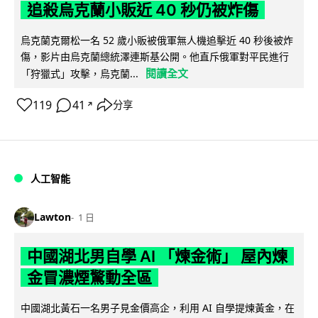
追殺烏克蘭小販近 40 秒仍被炸傷
烏克蘭克爾松一名 52 歲小販被俄軍無人機追擊近 40 秒後被炸
傷，影片由烏克蘭總統澤連斯基公開。他直斥俄軍對平民進行
閱讀全文
「狩獵式」攻擊，烏克蘭...
119
41
分享
↗
人工智能
Lawton
1 日
中國湖北男自學 AI 「煉金術」 屋內煉
金冒濃煙驚動全區
中國湖北黃石一名男子見金價高企，利用 AI 自學提煉黃金，在