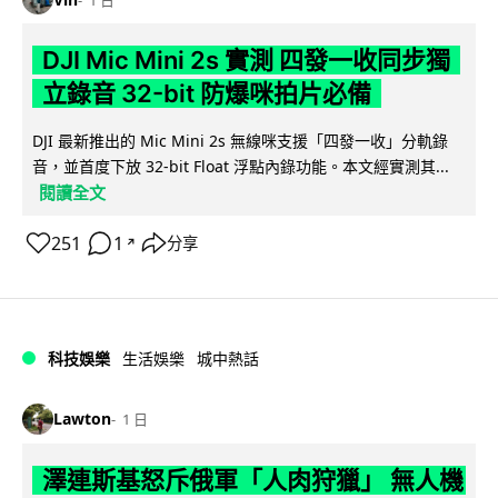
DJI Mic Mini 2s 實測 四發一收同步獨
立錄音 32-bit 防爆咪拍片必備
DJI 最新推出的 Mic Mini 2s 無線咪支援「四發一收」分軌錄
音，並首度下放 32-bit Float 浮點內錄功能。本文經實測其...
閱讀全文
251
1
分享
↗
科技娛樂
生活娛樂
城中熱話
Lawton
1 日
澤連斯基怒斥俄軍「人肉狩獵」 無人機