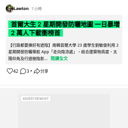
Lawton
7 小時
首爾大生 2 星期開發防曬地圖 一日暴增
2 萬人下載衝榜首
【行路都要揀好有遮陰】南韓首爾大學 23 歲學生劉敏俊利用 2
星期開發防曬導航 App「走向陰涼處」，結合建築物高度、太
閱讀全文
陽仰角及行道樹陰影...
42
3
分享
↗
ADVERTISEMENT