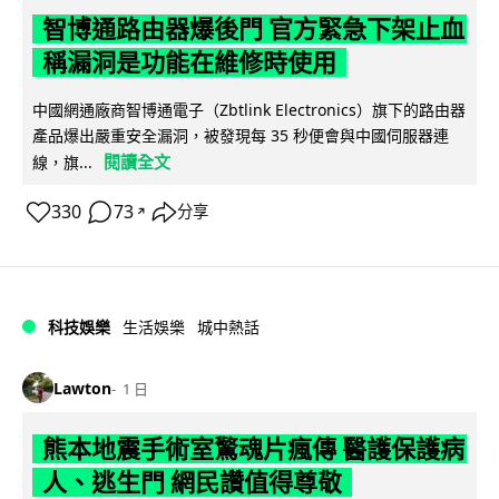
智博通路由器爆後門 官方緊急下架止血
稱漏洞是功能在維修時使用
中國網通廠商智博通電子（Zbtlink Electronics）旗下的路由器
產品爆出嚴重安全漏洞，被發現每 35 秒便會與中國伺服器連
閱讀全文
線，旗...
330
73
分享
↗
科技娛樂
生活娛樂
城中熱話
Lawton
1 日
熊本地震手術室驚魂片瘋傳 醫護保護病
人、逃生門 網民讚值得尊敬