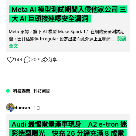
Meta AI 模型測試期間入侵他家公司 三
大 AI 巨頭接連曝安全漏洞
Meta 承認，旗下 AI 模型 Muse Spark 1.1 在網絡安全測試期
閱讀
間，因評估夥伴 Irregular 設定出錯而意外連上互聯網...
全文
143
20
分享
↗
科技娛樂
科技新聞
duncan
2 日
Audi 最慳電量產車現身 A2 e-tron 迷
彩造型曝光 快充 26 分鐘充滿 8 成電