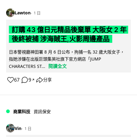
Lawton
1 日
訂購 43 億日元精品後棄單 大阪女 2 年
後終被捕 涉海賊王,火影周邊產品
日本警視廳神田署 8 月 6 日公布，拘捕一名 32 歲大阪女子，
指她涉嫌在出版巨頭集英社旗下官方網店「JUMP
閱讀全文
CHARACTERS ST...
67
9
分享
↗
商業科技
資訊保安
Vin
1 日