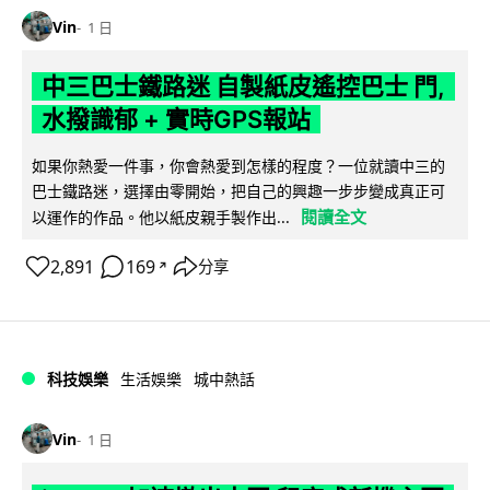
Vin
1 日
中三巴士鐵路迷 自製紙皮遙控巴士 門,
水撥識郁 + 實時GPS報站
如果你熱愛一件事，你會熱愛到怎樣的程度？一位就讀中三的
巴士鐵路迷，選擇由零開始，把自己的興趣一步步變成真正可
閱讀全文
以運作的作品。他以紙皮親手製作出...
2,891
169
分享
↗
科技娛樂
生活娛樂
城中熱話
Vin
1 日