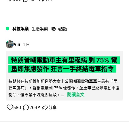
科技娛樂
生活娛樂
城中熱話
Vin
1 日
特朗普嘲電動車主有里程病 剩 75% 電
量即焦慮發作 狂言一手終結電車指令
特朗普在拉斯維加斯造勢大會上公開嘲諷電動車車主患有「里
程焦慮病」，聲稱電量剩 75% 便發作，並重申已廢除電動車強
閱讀全文
制令。惟專業車媒隨即反駁，...
580
263
分享
↗