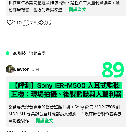
租住單位私設高壓爐及作坊冶煉，過程產生大量刺鼻濃煙，驚
閱讀全文
動鄰居報警。警方到場揭發整...
110
7
分享
↗
3C科技
流動音樂
89
Lawton
2 日
【評測】Sony IER-M500 入耳式監聽
耳機：現場拍攝、後製監聽與人聲利器
談到專業混音專用的聲音監聽耳機，Sony 經典 MDR-7506 到
MDR-M1 專業錄音室耳機都為人熟悉。而現在舞台製作者與創
閱讀全文
意影像製作...