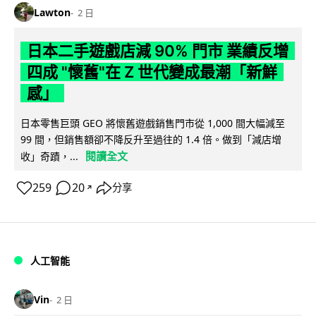
Lawton
2 日
日本二手遊戲店減 90% 門市 業績反增
四成 "懷舊"在 Z 世代變成最潮「新鮮
感」
日本零售巨頭 GEO 將懷舊遊戲銷售門市從 1,000 間大幅減至
99 間，但銷售額卻不降反升至過往的 1.4 倍。做到「減店增
閱讀全文
收」奇蹟，...
259
20
分享
↗
人工智能
Vin
2 日