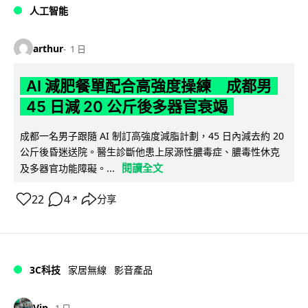
人工智能
arthur
1 日
AI 減肥餐單配合高強度操練 成都男
45 日減 20 公斤後多器官衰竭
成都一名男子跟隨 AI 制訂高強度減脂計劃，45 日內減去約 20
公斤後昏迷送院。醫生診斷他患上尿源性膿毒症、膿毒性休克
閱讀全文
及多器官功能障礙。...
22
4
分享
↗
3C科技
家居無線
影音產品
Vin
1 日