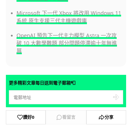
Microsoft 下一代 Xbox 將改用 Windows 11
系統 原生支援三代主機遊戲庫
OpenAI 預告下一代主力模型 Astra 一次攻
破 10 大數學難題 部分問題停滯逾十年無進
展
📮
更多精彩文章每日送到電子郵箱
讚好
0
看留言
分享