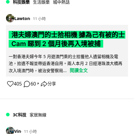
科技娛樂
生活娛樂
城中熱話
Lawton
11 小時
港夫婦澳門的士拾相機 據為己有被的士
Cam 睇到 2 個月後再入境被捕
一對香港夫婦今年 5 月遊澳門乘的士拾獲他人遺留相機及電
池，拾遺不報並帶返香港自用。兩人本月 2 日經港珠澳大橋再
閱讀全文
次入境澳門時，被治安警察局...
405
60
分享
↗
3C科技
家居無線
Vin
11 小時