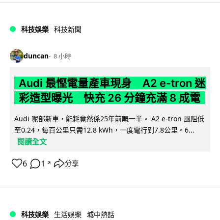
科技娛樂
科技新聞
duncan
8 小時
Audi 最慳電量產車現身 A2 e-tron 迷
彩造型曝光 快充 26 分鐘充滿 8 成電
Audi 呢部新車，能耗竟然係25年前嘅一半。 A2 e-tron 風阻低
至0.24，每百公里只需12.8 kWh，一度電行到7.8公里。6...
閱讀全文
6
1
分享
↗
科技娛樂
生活娛樂
城中熱話