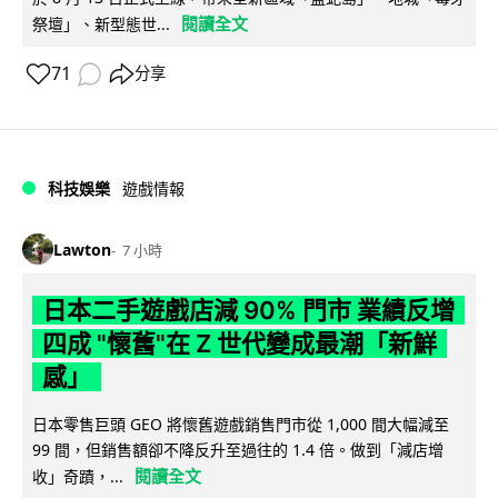
閱讀全文
祭壇」、新型態世...
71
分享
科技娛樂
遊戲情報
Lawton
7 小時
日本二手遊戲店減 90% 門市 業績反增
四成 "懷舊"在 Z 世代變成最潮「新鮮
感」
日本零售巨頭 GEO 將懷舊遊戲銷售門市從 1,000 間大幅減至
99 間，但銷售額卻不降反升至過往的 1.4 倍。做到「減店增
閱讀全文
收」奇蹟，...