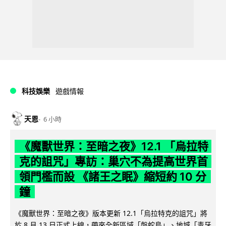
科技娛樂
遊戲情報
天恩
6 小時
《魔獸世界：至暗之夜》12.1 「烏拉特
克的詛咒」專訪：巢穴不為提高世界首
領門檻而設 《諸王之眠》縮短約 10 分
鐘
《魔獸世界：至暗之夜》版本更新 12.1「烏拉特克的詛咒」將
於 8 月 13 日正式上線，帶來全新區域「盤蛇島」、地城「毒牙