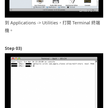
到 Applications -> Utilities，打開 Terminal 終端
機。
Step 03)