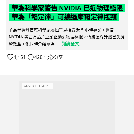
華為科學家警告 NVIDIA 已近物理極限
華為「韜定律」可繞過摩爾定律瓶頸
華為半導體首席科學家廖恒罕見接受近 5 小時專訪，警告
NVIDIA 等西方晶片巨頭正逼近物理極限，傳統製程升級已失經
閱讀全文
濟效益。他同時介紹華為...
1,151
428
分享
↗
ADVERTISEMENT