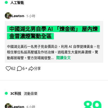
人工智能
Lawton
5 小時
中國湖北男自學 AI 「煉金術」 屋內煉
金冒濃煙驚動全區
中國湖北黃石一名男子見金價高企，利用 AI 自學提煉黃金，在
租住單位私設高壓爐及作坊冶煉，過程產生大量刺鼻濃煙，驚
閱讀全文
動鄰居報警。警方到場揭發整...
62
6
分享
↗
3C科技
流動音樂
89
Lawton
6 小時