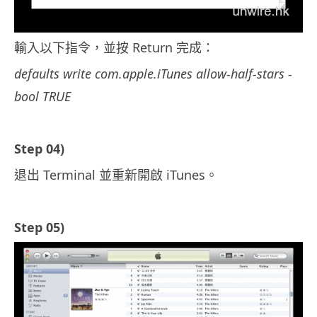
輸入以下指令，並按 Return 完成：
defaults write com.apple.iTunes allow-half-stars -
bool TRUE
Step 04)
退出 Terminal 並重新開啟 iTunes。
Step 05)