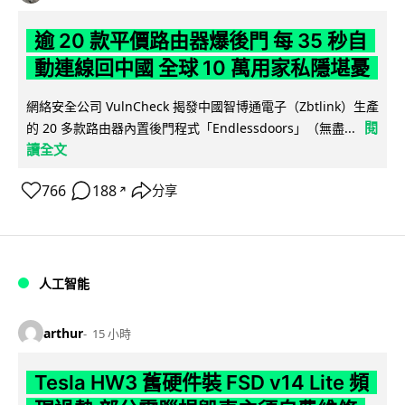
逾 20 款平價路由器爆後門 每 35 秒自
動連線回中國 全球 10 萬用家私隱堪憂
網絡安全公司 VulnCheck 揭發中國智博通電子（Zbtlink）生產
閱
的 20 多款路由器內置後門程式「Endlessdoors」（無盡...
讀全文
766
188
分享
↗
人工智能
arthur
15 小時
Tesla HW3 舊硬件裝 FSD v14 Lite 頻