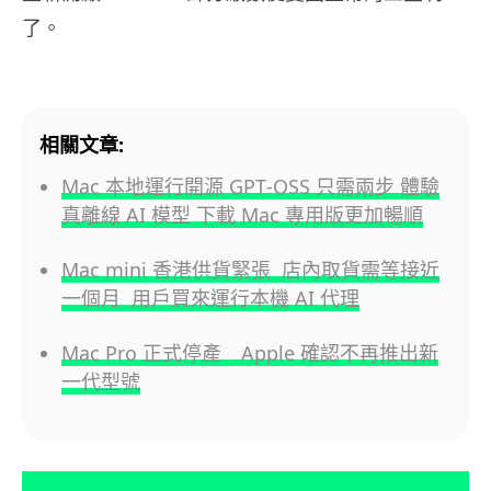
了。
相關文章:
Mac 本地運行開源 GPT‑OSS 只需兩步 體驗
真離線 AI 模型 下載 Mac 專用版更加暢順
Mac mini 香港供貨緊張 店內取貨需等接近
一個月 用戶買來運行本機 AI 代理
Mac Pro 正式停產 Apple 確認不再推出新
一代型號