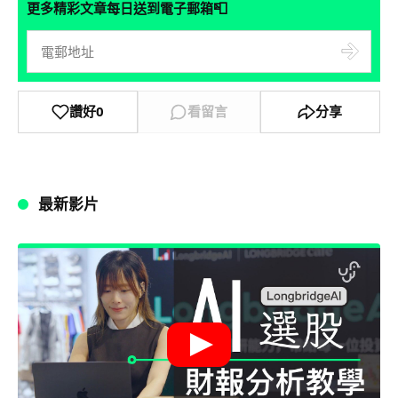
📮
更多精彩文章每日送到電子郵箱
讚好
0
看留言
分享
最新影片