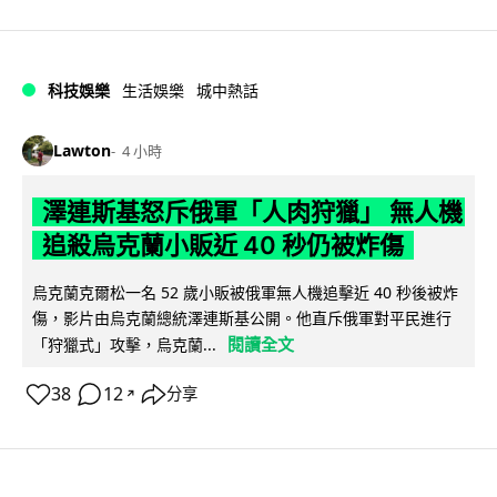
科技娛樂
生活娛樂
城中熱話
Lawton
4 小時
澤連斯基怒斥俄軍「人肉狩獵」 無人機
追殺烏克蘭小販近 40 秒仍被炸傷
烏克蘭克爾松一名 52 歲小販被俄軍無人機追擊近 40 秒後被炸
傷，影片由烏克蘭總統澤連斯基公開。他直斥俄軍對平民進行
閱讀全文
「狩獵式」攻擊，烏克蘭...
38
12
分享
↗