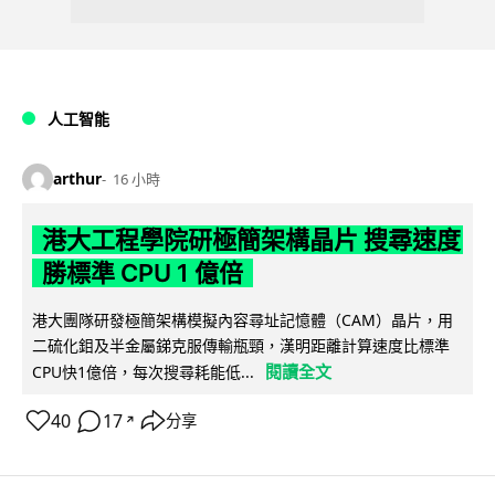
人工智能
arthur
16 小時
港大工程學院研極簡架構晶片 搜尋速度
勝標準 CPU 1 億倍
港大團隊研發極簡架構模擬內容尋址記憶體（CAM）晶片，用
二硫化鉬及半金屬銻克服傳輸瓶頸，漢明距離計算速度比標準
閱讀全文
CPU快1億倍，每次搜尋耗能低...
40
17
分享
↗