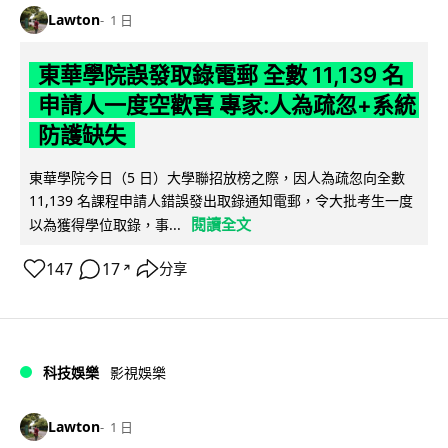
Lawton
1 日
東華學院誤發取錄電郵 全數 11,139 名
申請人一度空歡喜 專家:人為疏忽+系統
防護缺失
東華學院今日（5 日）大學聯招放榜之際，因人為疏忽向全數
11,139 名課程申請人錯誤發出取錄通知電郵，令大批考生一度
閱讀全文
以為獲得學位取錄，事...
147
17
分享
↗
科技娛樂
影視娛樂
Lawton
1 日