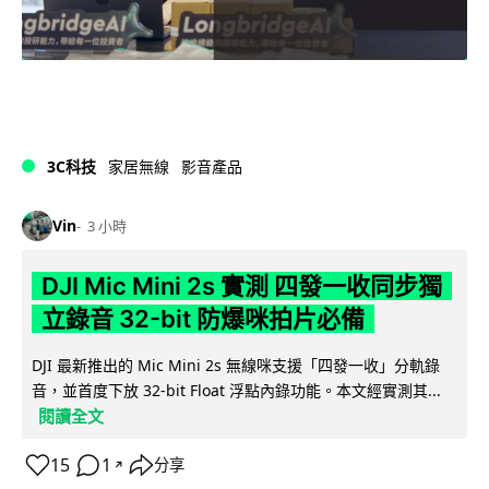
3C科技
家居無線
影音產品
Vin
3 小時
DJI Mic Mini 2s 實測 四發一收同步獨
立錄音 32-bit 防爆咪拍片必備
DJI 最新推出的 Mic Mini 2s 無線咪支援「四發一收」分軌錄
音，並首度下放 32-bit Float 浮點內錄功能。本文經實測其...
閱讀全文
15
1
分享
↗