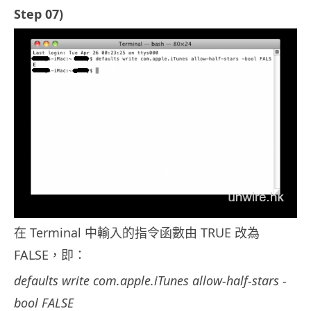
Step 07)
在 Terminal 中輸入的指令函數由 TRUE 改為
FALSE，即：
defaults write com.apple.iTunes allow-half-stars -
bool FALSE