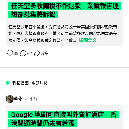
任天堂多收關稅不作退款 業績報告理
想卻惹集體訴訟
任天堂公布首季業績，受遊戲熱賣及一筆美國退還關稅款項帶
動，盈利大幅跑贏預期。惟公司早前曾多次以關稅為由調高美
閱讀全文
國定價，如今關稅被裁定違法並全數...
35
4
分享
↗
科技娛樂
生活科技
藍骨
21 小時
Google 地圖可直接叫外賣訂酒店 香
港開通時間仍未有着落