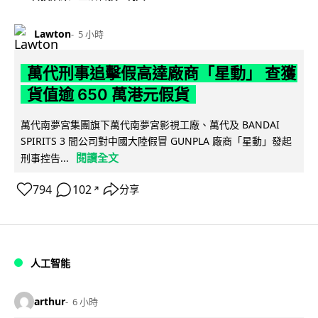
Lawton
5 小時
萬代刑事追擊假高達廠商「星動」 查獲
貨值逾 650 萬港元假貨
萬代南夢宮集團旗下萬代南夢宮影視工廠、萬代及 BANDAI
SPIRITS 3 間公司對中國大陸假冒 GUNPLA 廠商「星動」發起
閱讀全文
刑事控告...
794
102
分享
↗
人工智能
arthur
6 小時