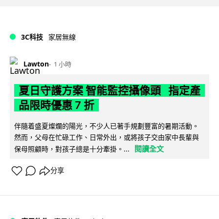
3C科技
家居無線
Lawton
1 小時
夏日守護方案 智能監控攝像頭 指定產
品限時優惠 7 折
伴隨着盛夏燦爛的陽光，不少人已著手規劃豐富的暑期活動。
然而，父母在忙碌工作、日常外出，或將孩子交由家中長輩與
閱讀全文
保母照顧時，對孩子總是十分牽掛。...
分享