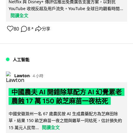
Netflix 與 Disney+ 傳評估推出免費廣告支援方案，以對抗
YouTube 收視反超及用戶流失。YouTube 全球日均觀看時間...
閱讀全文
80
8
分享
↗
人工智能
Lawton
4 小時
中國農夫 AI 開錯除草配方 AI 幻覺累老
農蝕 17 萬 150 畝芝麻苗一夜枯死
中國安徽滁州一名 67 歲農民按 AI 生成農藥配方為芝麻田除
草，結果 150 畝芝麻苗一夜之間與雜草一同枯死，估計損失約
閱讀全文
15 萬元人民幣...