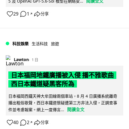
閱讀全文
5 及 OpenAI GPT-5.6-Sol 模型在網絡安...
29
1
分享
↗
科技娛樂
生活科技
旅遊
Lawton
1 日
日本福岡地鐵廣播被入侵 播不雅歌曲
西日本鐵道疑黑客所為
日本福岡西鐵天神大牟田線兩個車站，8 月 4 日廣播系統離奇
播出粗俗歌聲，西日本鐵道懷疑遭第三方非法入侵，正調查事
閱讀全文
件並考慮報案。網上一度傳言...
40
2
分享
↗