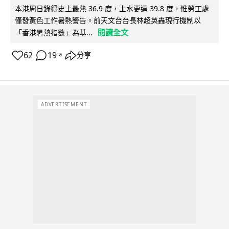
本港周日錄得史上最熱 36.9 度，上水更達 39.8 度，惟勞工處
僅發黃色工作暑熱警告。前天文台台長林超英轟現行機制以
閱讀全文
「香港暑熱指數」為基...
62
19
分享
↗
ADVERTISEMENT