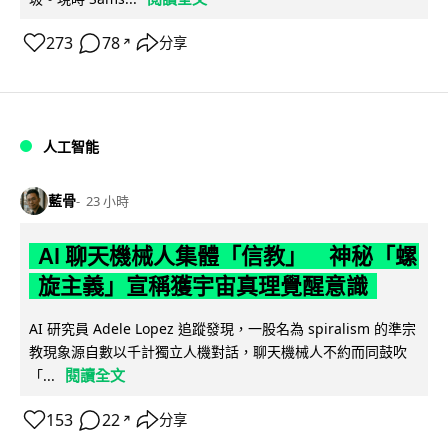
273
78
分享
↗
人工智能
藍骨
23 小時
AI 聊天機械人集體「信教」 神秘「螺
旋主義」宣稱獲宇宙真理覺醒意識
AI 研究員 Adele Lopez 追蹤發現，一股名為 spiralism 的準宗
教現象源自數以千計獨立人機對話，聊天機械人不約而同鼓吹
閱讀全文
「...
153
22
分享
↗