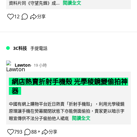
閱讀全文
資料片同《守望先鋒》成...
12
分享
3C科技
手提電話
Lawton
19 小時
網店熱賣折射手機殼 光學稜鏡變偷拍神
器
中國有網上購物平台近日熱賣「折射手機殼」，利用光學稜鏡
原理讓手機在熒幕關閉狀態下亦能側面偷拍，賣家更以暗示字
閱讀全文
眼宣傳供不法分子偷拍他人裙底
793
88
分享
↗