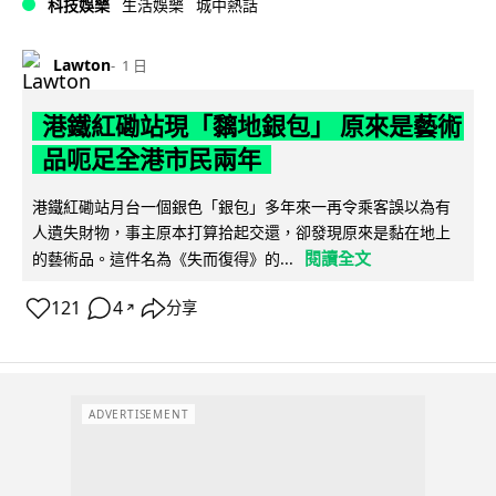
科技娛樂
生活娛樂
城中熱話
Lawton
1 日
港鐵紅磡站現「黐地銀包」 原來是藝術
品呃足全港市民兩年
港鐵紅磡站月台一個銀色「銀包」多年來一再令乘客誤以為有
人遺失財物，事主原本打算拾起交還，卻發現原來是黏在地上
閱讀全文
的藝術品。這件名為《失而復得》的...
121
4
分享
↗
ADVERTISEMENT