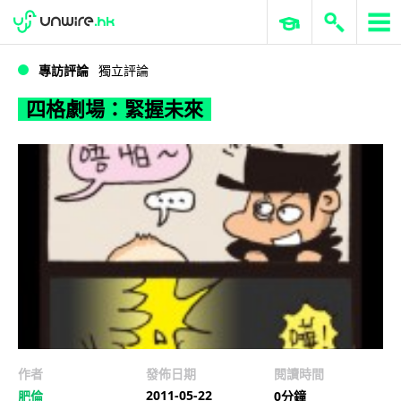
WWDC 2026
GenAI 與雲端科技專區
ERP 與商業 AI
四格劇場：緊握未來
專訪評論
獨立評論
四格劇場：緊握未來
作者
發佈日期
閱讀時間
2011-05-22
肥倫
0分鐘