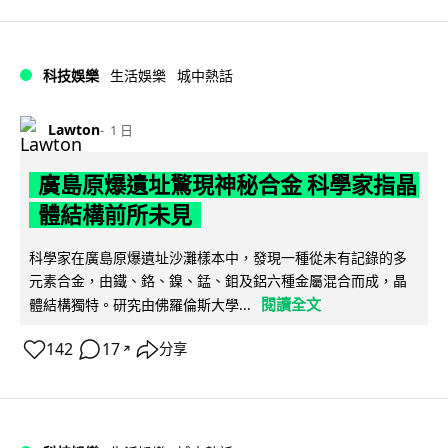
科技娛樂
生活娛樂
城中熱話
Lawton
1 日
廣島原爆遺址驚現神秘合金 科學家指晶
體結構前所未見
科學家在廣島原爆遺址沙灘樣本中，發現一種從未有記錄的多
元素合金，由鐵、鉻、鎳、錳、鉬及鋁六種金屬混合而成，晶
閱讀全文
體結構獨特。研究由佛羅倫斯大學...
142
17
分享
↗