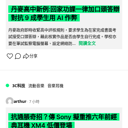
丹麥高中新例:回家功課一律加口頭答辯
對抗 9 成學生用 AI 作弊
丹麥政府即時收緊高中評核規則，要求學生為在家完成書面考
試接受口頭答辯，藉此核實作品是否由學生自行完成。學校亦
閱讀全文
要在筆試監察電腦螢幕、設定網絡防...
分享
3C科技
流動音樂
音樂耳機
arthur
7 小時
抗通脹奇招？傳 Sony 擬重推六年前經
典耳機 XM4 低價登場