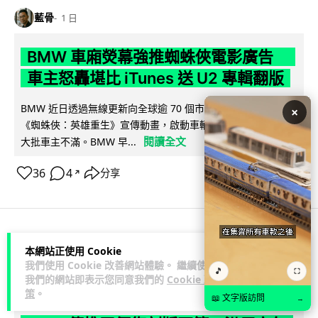
藍骨
1 日
BMW 車廂熒幕強推蜘蛛俠電影廣告
車主怒轟堪比 iTunes 送 U2 專輯翻版
BMW 近日透過無線更新向全球逾 70 個市場車輛中控熒幕推送
×
《蜘蛛俠：英雄重生》宣傳動畫，啟動車輛即彈出通知，觸發
閱讀全文
大批車主不滿。BMW 早...
36
4
分享
↗
3C科技
流動音樂
音樂耳機
本網站正使用 Cookie
我們使用 Cookie 改善網站體驗。 繼續使用
🎵
⛶
我們的網站即表示您同意我們的
Cookie 政
藍骨
1 日
策
。
📖 文字版訪問
→