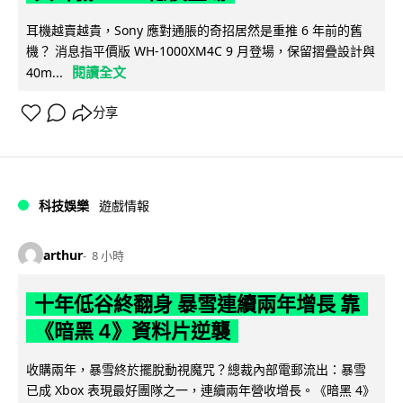
耳機越賣越貴，Sony 應對通脹的奇招居然是重推 6 年前的舊
機？ 消息指平價版 WH-1000XM4C 9 月登場，保留摺疊設計與
閱讀全文
40m...
分享
科技娛樂
遊戲情報
arthur
8 小時
十年低谷終翻身 暴雪連續兩年增長 靠
《暗黑 4》資料片逆襲
收購兩年，暴雪終於擺脫動視魔咒？總裁內部電郵流出：暴雪
已成 Xbox 表現最好團隊之一，連續兩年營收增長。《暗黑 4》