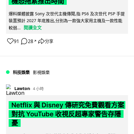
機恐拖累推出時間
爆料媒體披露 Sony 次世代主機傳聞,指 PS6 及次世代 PSP 手提
裝置預計 2027 年底推出,分別為一款強大家用主機及一款性能
閱讀全文
較弱...
91
28
分享
↗
科技娛樂
影視娛樂
Lawton
4 小時
Netflix 與 Disney 傳研究免費觀看方案
對抗 YouTube 收視反超專家警告存隱
憂