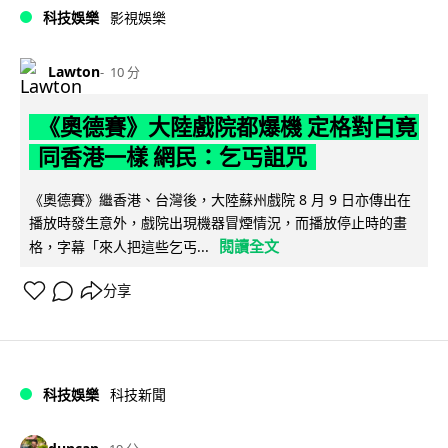
科技娛樂
影視娛樂
Lawton
10 分
《奧德賽》大陸戲院都爆機 定格對白竟
同香港一樣 網民：乞丐詛咒
《奧德賽》繼香港、台灣後，大陸蘇州戲院 8 月 9 日亦傳出在
播放時發生意外，戲院出現機器冒煙情況，而播放停止時的畫
閱讀全文
格，字幕「來人把這些乞丐...
分享
科技娛樂
科技新聞