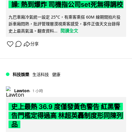
譟: 熱到爆炸 司機指公司set死無得調校
九巴車廂冷氣統一設定 25°C，有乘客乘搭 60M 線期間拍片投
訴車廂悶熱，批評管理層漠視乘客感受，事件正值天文台錄得
閱讀全文
史上最高氣溫。翻查資料...
分享
科技娛樂
生活科技
健康
Lawton
1 小時
史上最熱 36.9 度僅發黃色警告 紅黑警
告門檻定得過高 林超英轟制度形同陳列
品