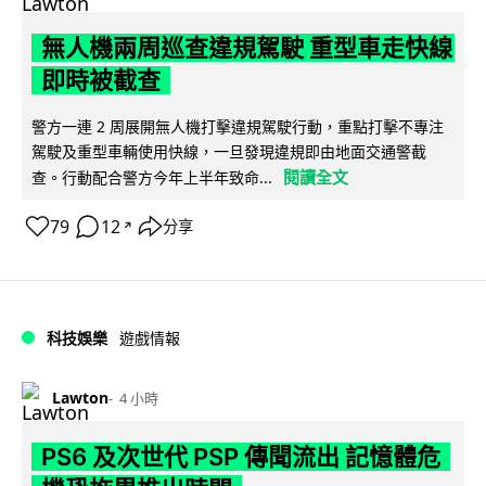
無人機兩周巡查違規駕駛 重型車走快線
即時被截查
警方一連 2 周展開無人機打擊違規駕駛行動，重點打擊不專注
駕駛及重型車輛使用快線，一旦發現違規即由地面交通警截
閱讀全文
查。行動配合警方今年上半年致命...
79
12
分享
↗
科技娛樂
遊戲情報
Lawton
4 小時
PS6 及次世代 PSP 傳聞流出 記憶體危