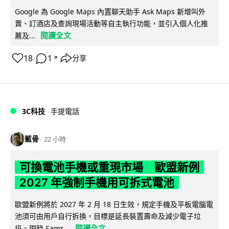
Google 為 Google Maps 內置聊天助手 Ask Maps 新增叫外
賣、訂酒店及查詢現場活動等自主執行功能，並引入個人化推
閱讀全文
薦及...
18
1
分享
↗
3C科技
手提電話
藍骨
22 小時
可換電池手機或重現市場 歐盟新例
2027 年強制手機用可拆式電池
歐盟新例將於 2027 年 2 月 18 日生效，規定手機及平板電腦電
池須可由用戶自行拆換，目標是延長裝置壽命及減少電子垃
閱讀全文
圾。現時 Sams...