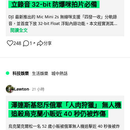
立錄音 32-bit 防爆咪拍片必備
DJI 最新推出的 Mic Mini 2s 無線咪支援「四發一收」分軌錄
音，並首度下放 32-bit Float 浮點內錄功能。本文經實測其...
閱讀全文
248
1
分享
↗
科技娛樂
生活娛樂
城中熱話
Lawton
21 小時
澤連斯基怒斥俄軍「人肉狩獵」 無人機
追殺烏克蘭小販近 40 秒仍被炸傷
烏克蘭克爾松一名 52 歲小販被俄軍無人機追擊近 40 秒後被炸