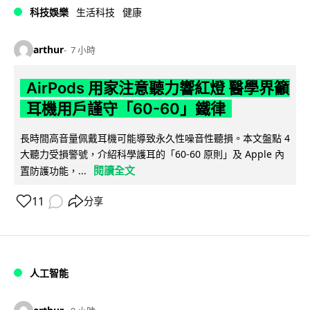
科技娛樂
生活科技
健康
arthur
7 小時
AirPods 用家注意聽力響紅燈 醫學界籲
耳機用戶謹守「60-60」鐵律
長時間高音量佩戴耳機可能導致永久性噪音性聽損。本文盤點 4
大聽力受損警號，介紹科學護耳的「60-60 原則」及 Apple 內
閱讀全文
置防護功能，...
11
分享
人工智能