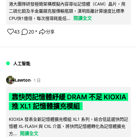
港大團隊研發極簡架構模擬內容尋址記憶體（CAM）晶片，用
二硫化鉬及半金屬銻克服傳輸瓶頸，漢明距離計算速度比標準
閱讀全文
CPU快1億倍，每次搜尋耗能低...
43
20
分享
↗
人工智能
Lawton
1 日
靠快閃記憶體紓緩 DRAM 不足 KIOXIA
推 XL1 記憶體擴充模組
KIOXIA 發表全新記憶體擴充模組 XL1 系列，結合低延遲快閃記
憶體 XL-FLASH 與 CXL 介面，將快閃記憶體轉化為記憶體擴充
閱讀全文
方...