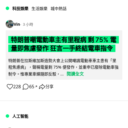
科技娛樂
生活娛樂
城中熱話
Vin
3 小時
特朗普嘲電動車主有里程病 剩 75% 電
量即焦慮發作 狂言一手終結電車指令
特朗普在拉斯維加斯造勢大會上公開嘲諷電動車車主患有「里
程焦慮病」，聲稱電量剩 75% 便發作，並重申已廢除電動車強
閱讀全文
制令。惟專業車媒隨即反駁，...
228
65
分享
↗
人工智能