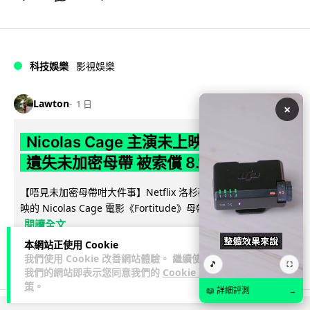
科技娛樂
影視娛樂
Lawton
1 日
×
Nicolas Cage 主演未上映電影 Netflix
遺失未加密母帶 被索償 8.19 億港元
【唔見未加密母帶咁大件事】Netflix 洛杉磯辦公室被竊，未上
映的 Nicolas Cage 電影《Fortitude》母帶亦告失蹤。電影...
閱讀全文
本網站正使用 Cookie
184
10
分享
↗
我們使用 Cookie 改善網站體驗。 繼續使用
🎵
⛶
我們的網站即表示您同意我們的
Cookie 政
策
。
📖 詳細評測
→