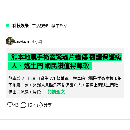
科技娛樂
生活娛樂
城中熱話
Lawton
4 小時
熊本地震手術室驚魂片瘋傳 醫護保護病
人、逃生門 網民讚值得尊敬
熊本縣 7 月 28 日發生 7.1 級地震，熊本綜合醫院手術室鏡頭拍
下地震一刻，醫護人員臨危不亂保護病人，更馬上開逃生門確
閱讀全文
保出口流通。片段...
43
15
分享
↗