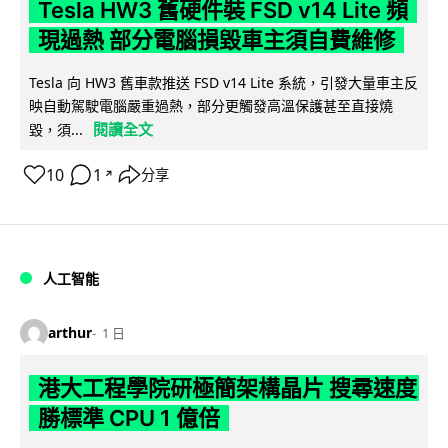
Tesla HW3 舊硬件裝 FSD v14 Lite 頻
現過熱 部分電腦損毀車主須自費維修
Tesla 向 HW3 舊車款推送 FSD v14 Lite 系統，引發大量車主反
映自動駕駛電腦嚴重過熱，部分更觸發高溫保護甚至直接燒
閱讀全文
毀，須...
10
1
分享
↗
人工智能
arthur
1 日
港大工程學院研極簡架構晶片 搜尋速度
勝標準 CPU 1 億倍