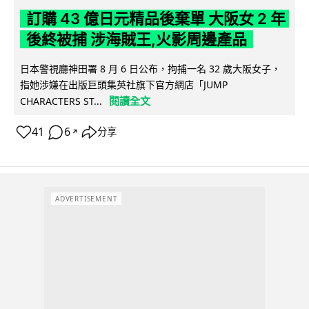
訂購 43 億日元精品後棄單 大阪女 2 年
後終被捕 涉海賊王,火影周邊產品
日本警視廳神田署 8 月 6 日公布，拘捕一名 32 歲大阪女子，
指她涉嫌在出版巨頭集英社旗下官方網店「JUMP
閱讀全文
CHARACTERS ST...
41
6
分享
↗
ADVERTISEMENT