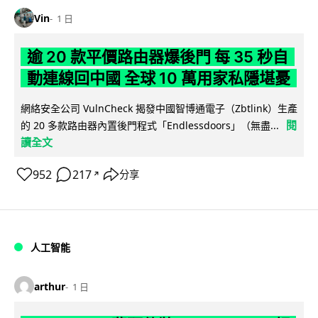
Vin
1 日
逾 20 款平價路由器爆後門 每 35 秒自
動連線回中國 全球 10 萬用家私隱堪憂
網絡安全公司 VulnCheck 揭發中國智博通電子（Zbtlink）生產
閱
的 20 多款路由器內置後門程式「Endlessdoors」（無盡...
讀全文
952
217
分享
↗
人工智能
arthur
1 日