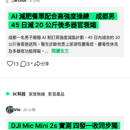
arthur
8 小時
AI 減肥餐單配合高強度操練 成都男
45 日減 20 公斤後多器官衰竭
成都一名男子跟隨 AI 制訂高強度減脂計劃，45 日內減去約 20
公斤後昏迷送院。醫生診斷他患上尿源性膿毒症、膿毒性休克
閱讀全文
及多器官功能障礙。...
13
3
分享
↗
3C科技
家居無線
影音產品
Vin
20 小時
DJI Mic Mini 2s 實測 四發一收同步獨