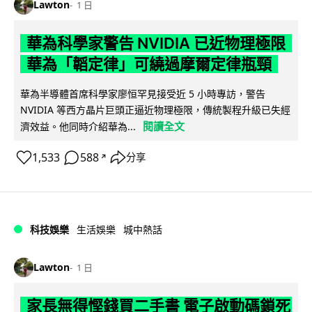
Lawton
1 日
華為科學家警告 NVIDIA 已近物理極限
華為「韜定律」可繞過摩爾定律瓶頸
華為半導體首席科學家廖恒罕見接受近 5 小時專訪，警告
NVIDIA 等西方晶片巨頭正逼近物理極限，傳統製程升級已失經
閱讀全文
濟效益。他同時介紹華為...
1,533
588
分享
↗
科技娛樂
生活娛樂
城中熱話
Lawton
1 日
家長無得慳錢買二手書 電子啟動碼鎖死