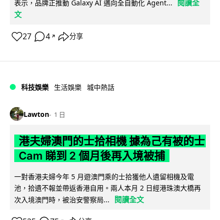
閱讀全
表示，品牌正推動 Galaxy AI 邁向全自動化 Agent...
文
27
4
分享
↗
科技娛樂
生活娛樂
城中熱話
Lawton
1 日
港夫婦澳門的士拾相機 據為己有被的士
Cam 睇到 2 個月後再入境被捕
一對香港夫婦今年 5 月遊澳門乘的士拾獲他人遺留相機及電
池，拾遺不報並帶返香港自用。兩人本月 2 日經港珠澳大橋再
閱讀全文
次入境澳門時，被治安警察局...