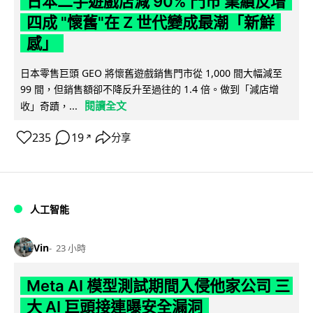
日本二手遊戲店減 90% 門市 業績反增
四成 "懷舊"在 Z 世代變成最潮「新鮮
感」
日本零售巨頭 GEO 將懷舊遊戲銷售門市從 1,000 間大幅減至
99 間，但銷售額卻不降反升至過往的 1.4 倍。做到「減店增
閱讀全文
收」奇蹟，...
235
19
分享
↗
人工智能
Vin
23 小時
Meta AI 模型測試期間入侵他家公司 三
大 AI 巨頭接連曝安全漏洞