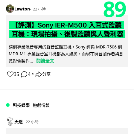
89
Lawton
22 小時
【評測】Sony IER-M500 入耳式監聽
耳機：現場拍攝、後製監聽與人聲利器
談到專業混音專用的聲音監聽耳機，Sony 經典 MDR-7506 到
MDR-M1 專業錄音室耳機都為人熟悉。而現在舞台製作者與創
閱讀全文
意影像製作...
35
4
分享
↗
科技娛樂
遊戲情報
天恩
22 小時