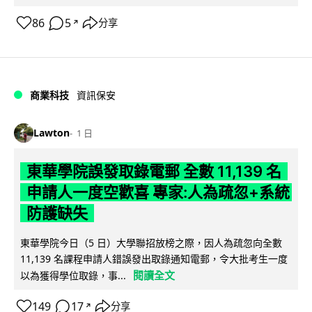
86
5
分享
↗
商業科技
資訊保安
Lawton
1 日
東華學院誤發取錄電郵 全數 11,139 名
申請人一度空歡喜 專家:人為疏忽+系統
防護缺失
東華學院今日（5 日）大學聯招放榜之際，因人為疏忽向全數
11,139 名課程申請人錯誤發出取錄通知電郵，令大批考生一度
閱讀全文
以為獲得學位取錄，事...
149
17
分享
↗