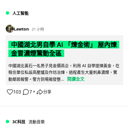
人工智能
Lawton
21 小時
中國湖北男自學 AI 「煉金術」 屋內煉
金冒濃煙驚動全區
中國湖北黃石一名男子見金價高企，利用 AI 自學提煉黃金，在
租住單位私設高壓爐及作坊冶煉，過程產生大量刺鼻濃煙，驚
閱讀全文
動鄰居報警。警方到場揭發整...
103
7
分享
↗
3C科技
流動音樂