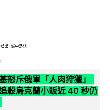
活娛樂
城中熱話
時
基怒斥俄軍「人肉狩獵」
追殺烏克蘭小販近 40 秒仍