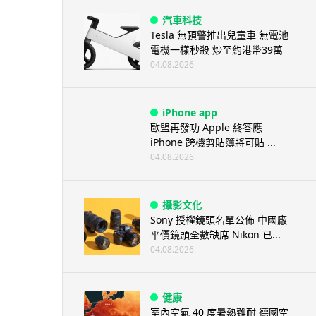
汽車科技
Tesla 無預警推出兒童車 無電池
電機一樣秒殺 炒至約港幣39萬
04.08.2026
iPhone app
歐盟再發功 Apple 終答應
iPhone 跨機剪貼簿將可貼 ...
04.08.2026
攝影文化
Sony 授權鏡頭名單公佈 中國廠
平價鏡頭全數缺席 Nikon 已...
04.08.2026
健康
室內空氣 40 度暑熱難耐 德國空