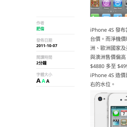
作者
肥倫
iPhone 4
台價。而淨機價
發佈日期
2011-10-07
洲、歐洲國家及
與澳洲售價偏高
閱讀時間
2分鐘
$4880 多至
字體大小
iPhone 4S
A
A
A
右的水位。