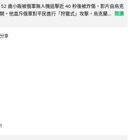
52 歲小販被俄軍無人機追擊近 40 秒後被炸傷，影片由烏克
開。他直斥俄軍對平民進行「狩獵式」攻擊，烏克蘭...
閱讀
分享
時