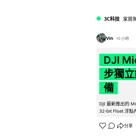
3C科技
家居
Vin
10 小時
DJI M
步獨立錄
備
DJI 最新推出的 
32-bit Float
分享