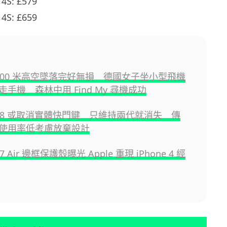
 4S: £579
 4S: £659
e 800 米高空墜落完好無損 德國女子坐小型飛機
手機 森林中用 Find My 尋機成功
e 18 或取消實體快門鍵 只維持兩代就消失 傳
 因使用率低考慮放棄設計
 17 Air 邊框保護殼曝光 Apple 重現 iPhone 4 經