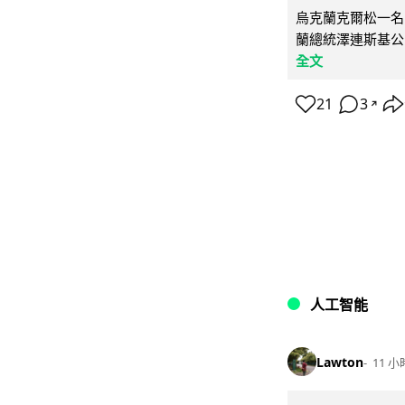
烏克蘭克爾松一名 
蘭總統澤連斯基公
全文
21
3
↗
人工智能
Lawton
11 小