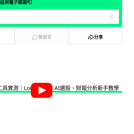
📮
送到電子郵箱
看留言
分享