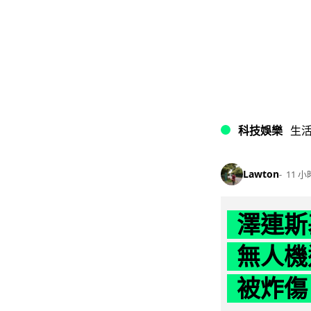
科技娛樂
生
Lawton
11 小
澤連斯
無人機
被炸傷