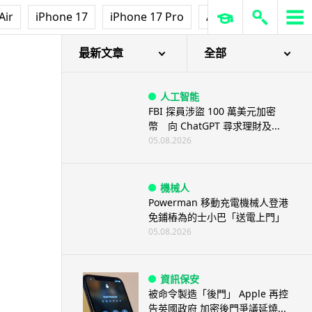
Air
iPhone 17
iPhone 17 Pro
AirPods Pro 3
Ap
最新文章
全部
人工智能
FBI 探員涉盜 100 萬美元加密
幣 向 ChatGPT 尋求理財及...
05.08.2026
機械人
Powerman 移動充電機械人登港
免鋪樁為的士小巴「送電上門」
05.08.2026
資訊保安
被命令製造「後門」 Apple 再控
告英國政府 加密後門爭議延燒...