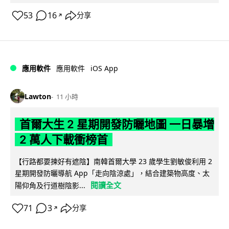
53
16
分享
↗
iOS App
應用軟件
應用軟件
Lawton
11 小時
首爾大生 2 星期開發防曬地圖 一日暴增
2 萬人下載衝榜首
【行路都要揀好有遮陰】南韓首爾大學 23 歲學生劉敏俊利用 2
星期開發防曬導航 App「走向陰涼處」，結合建築物高度、太
閱讀全文
陽仰角及行道樹陰影...
71
3
分享
↗