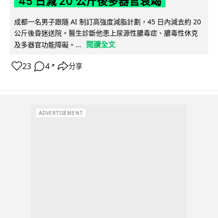
45 日減 20 公斤後多器官衰竭
成都一名男子跟隨 AI 制訂高強度減脂計劃，45 日內減去約 20
公斤後昏迷送院。醫生診斷他患上尿源性膿毒症、膿毒性休克
閱讀全文
及多器官功能障礙。...
23
4
分享
↗
ADVERTISEMENT