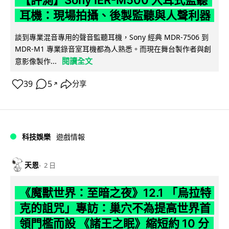
【評測】Sony IER-M500 入耳式監聽
耳機：現場拍攝、後製監聽與人聲利器
談到專業混音專用的聲音監聽耳機，Sony 經典 MDR-7506 到
MDR-M1 專業錄音室耳機都為人熟悉。而現在舞台製作者與創
閱讀全文
意影像製作...
39
5
分享
↗
科技娛樂
遊戲情報
天恩
2 日
《魔獸世界：至暗之夜》12.1 「烏拉特
克的詛咒」專訪：巢穴不為提高世界首
領門檻而設 《諸王之眠》縮短約 10 分