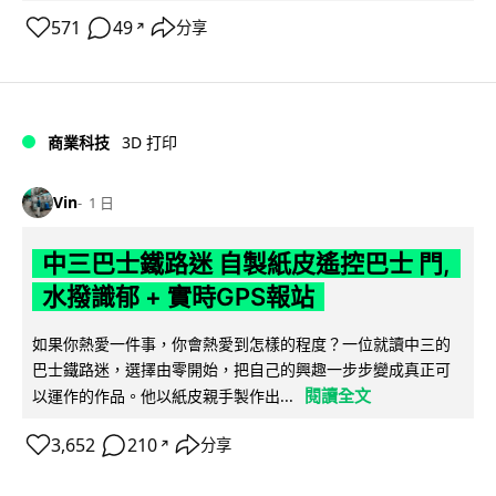
571
49
分享
↗
商業科技
3D 打印
Vin
1 日
中三巴士鐵路迷 自製紙皮遙控巴士 門,
水撥識郁 + 實時GPS報站
如果你熱愛一件事，你會熱愛到怎樣的程度？一位就讀中三的
巴士鐵路迷，選擇由零開始，把自己的興趣一步步變成真正可
閱讀全文
以運作的作品。他以紙皮親手製作出...
3,652
210
分享
↗