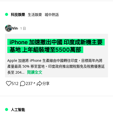
科技娛樂
生活娛樂
城中熱話
Vin
1 日
iPhone 加速撤出中國 印度成新機主要
基地 上年組裝增至5500萬部
Apple 加速將 iPhone 生產線由中國轉往印度，目標兩年內將
產量最高 50% 移至當地。印度政府推出關稅豁免及稅務優惠延
閱讀全文
長至 204...
512
237
分享
↗
人工智能