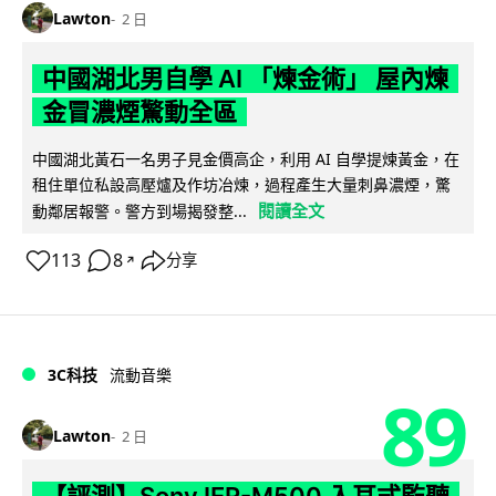
Lawton
2 日
中國湖北男自學 AI 「煉金術」 屋內煉
金冒濃煙驚動全區
中國湖北黃石一名男子見金價高企，利用 AI 自學提煉黃金，在
租住單位私設高壓爐及作坊冶煉，過程產生大量刺鼻濃煙，驚
閱讀全文
動鄰居報警。警方到場揭發整...
113
8
分享
↗
3C科技
流動音樂
89
Lawton
2 日