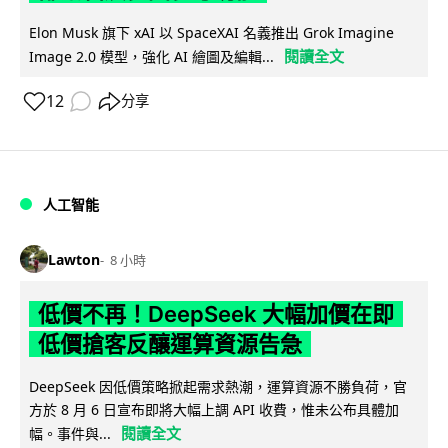
Elon Musk 旗下 xAI 以 SpaceXAI 名義推出 Grok Imagine
閱讀全文
Image 2.0 模型，強化 AI 繪圖及編輯...
12
分享
人工智能
Lawton
8 小時
低價不再！DeepSeek 大幅加價在即
低價搶客反釀運算資源告急
DeepSeek 因低價策略掀起需求熱潮，運算資源不勝負荷，官
方於 8 月 6 日宣布即將大幅上調 API 收費，惟未公布具體加
閱讀全文
幅。事件與...