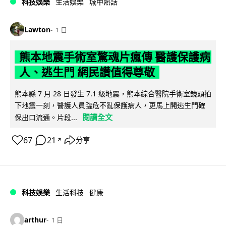
科技娛樂
生活娛樂
城中熱話
Lawton
1 日
熊本地震手術室驚魂片瘋傳 醫護保護病
人、逃生門 網民讚值得尊敬
熊本縣 7 月 28 日發生 7.1 級地震，熊本綜合醫院手術室鏡頭拍
下地震一刻，醫護人員臨危不亂保護病人，更馬上開逃生門確
閱讀全文
保出口流通。片段...
67
21
分享
↗
科技娛樂
生活科技
健康
arthur
1 日