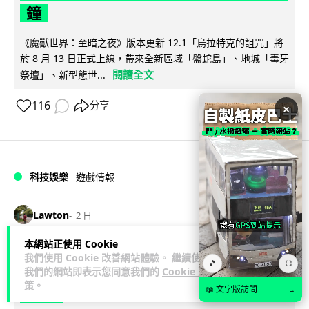
鐘
《魔獸世界：至暗之夜》版本更新 12.1「烏拉特克的詛咒」將
於 8 月 13 日正式上線，帶來全新區域「盤蛇島」、地城「毒牙
閱讀全文
祭壇」、新型態世...
116
分享
×
科技娛樂
遊戲情報
Lawton
2 日
本網站正使用 Cookie
日本二手遊戲店減 90% 門市 業績反增
我們使用 Cookie 改善網站體驗。 繼續使用
🎵
⛶
四成 "懷舊"在 Z 世代變成最潮「新鮮
我們的網站即表示您同意我們的
Cookie 政
策
。
📖 文字版訪問
感」
→