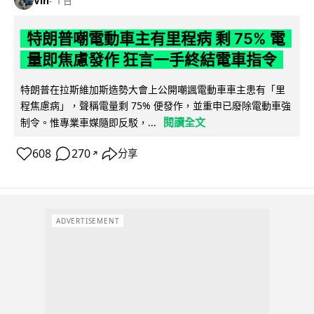
Vin
1 日
特朗普嘲電動車主有里程病 剩 75% 電
量即焦慮發作 狂言一手終結電車指令
特朗普在拉斯維加斯造勢大會上公開嘲諷電動車車主患有「里
程焦慮病」，聲稱電量剩 75% 便發作，並重申已廢除電動車強
閱讀全文
制令。惟專業車媒隨即反駁，...
608
270
分享
↗
ADVERTISEMENT