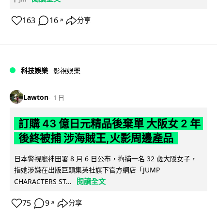
163
16
分享
↗
科技娛樂
影視娛樂
Lawton
1 日
訂購 43 億日元精品後棄單 大阪女 2 年
後終被捕 涉海賊王,火影周邊產品
日本警視廳神田署 8 月 6 日公布，拘捕一名 32 歲大阪女子，
指她涉嫌在出版巨頭集英社旗下官方網店「JUMP
閱讀全文
CHARACTERS ST...
75
9
分享
↗