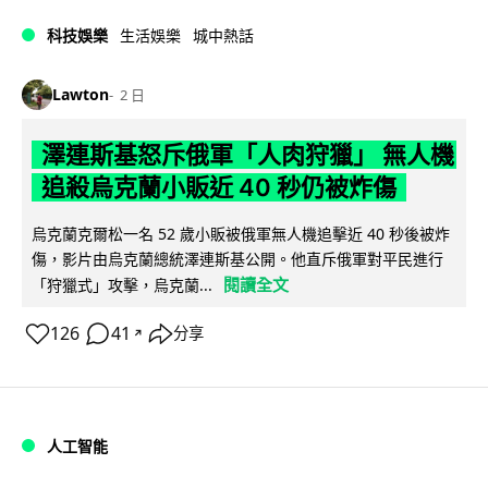
科技娛樂
生活娛樂
城中熱話
Lawton
2 日
澤連斯基怒斥俄軍「人肉狩獵」 無人機
追殺烏克蘭小販近 40 秒仍被炸傷
烏克蘭克爾松一名 52 歲小販被俄軍無人機追擊近 40 秒後被炸
傷，影片由烏克蘭總統澤連斯基公開。他直斥俄軍對平民進行
閱讀全文
「狩獵式」攻擊，烏克蘭...
126
41
分享
↗
人工智能