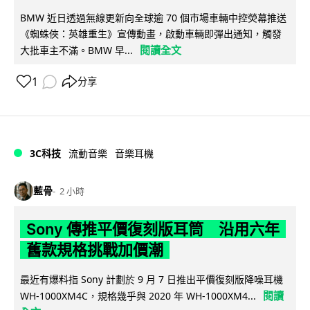
BMW 近日透過無線更新向全球逾 70 個市場車輛中控熒幕推送
《蜘蛛俠：英雄重生》宣傳動畫，啟動車輛即彈出通知，觸發
閱讀全文
大批車主不滿。BMW 早...
1
分享
3C科技
流動音樂
音樂耳機
藍骨
2 小時
Sony 傳推平價復刻版耳筒 沿用六年
舊款規格挑戰加價潮
最近有爆料指 Sony 計劃於 9 月 7 日推出平價復刻版降噪耳機
閱讀
WH-1000XM4C，規格幾乎與 2020 年 WH-1000XM4...