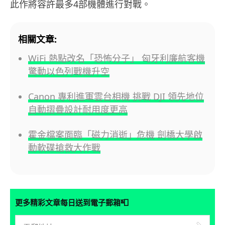
此作將容許最多4部機體進行對戰。
相關文章:
WiFi 熱點改名「恐怖分子」 匈牙利廉航客機
驚動以色列戰機升空
Canon 專利進軍雲台相機 挑戰 DJI 領先地位
自動摺疊設計耐用度更高
霍金檔案面臨「磁力消逝」危機 劍橋大學啟
動軟碟搶救大作戰
📮
更多精彩文章每日送到電子郵箱