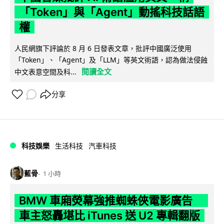
「Token」與「Agent」動搖科技話語
權
人民網旗下評論於 8 月 6 日發表文章，批評中國廣泛使用
「Token」、「Agent」及「LLM」等英文術語，認為做法侵蝕
閱讀全文
中文表意空間及科...
分享
科技娛樂
生活科技
汽車科技
藍骨
1 小時
BMW 車廂熒幕強推蜘蛛俠電影廣告
車主怒轟堪比 iTunes 送 U2 專輯翻版