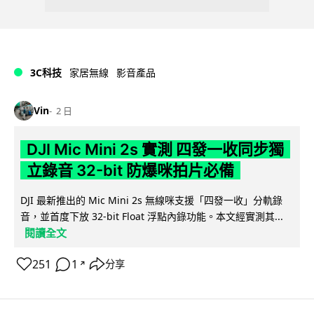
3C科技
家居無線
影音產品
Vin
2 日
DJI Mic Mini 2s 實測 四發一收同步獨
立錄音 32-bit 防爆咪拍片必備
DJI 最新推出的 Mic Mini 2s 無線咪支援「四發一收」分軌錄
音，並首度下放 32-bit Float 浮點內錄功能。本文經實測其...
閱讀全文
251
1
分享
↗