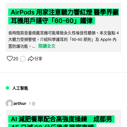
AirPods 用家注意聽力響紅燈 醫學界籲
耳機用戶謹守「60-60」鐵律
長時間高音量佩戴耳機可能導致永久性噪音性聽損。本文盤點 4
大聽力受損警號，介紹科學護耳的「60-60 原則」及 Apple 內
閱讀全文
置防護功能，...
20
分享
人工智能
arthur
1 日
AI 減肥餐單配合高強度操練 成都男