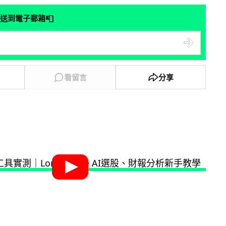
📮
送到電子郵箱
看留言
分享