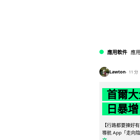
應用軟件
應
Lawton
11 分
首爾大
日暴增
【行路都要揀好有遮
導航 App「走向
文