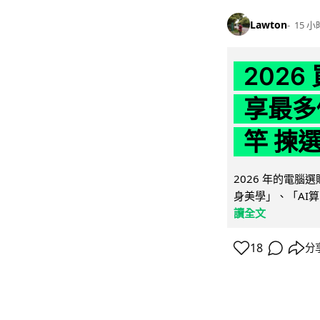
Lawton
15 小
202
享最多
竿 揀
2026 年的電
身美學」、「AI算
讀全文
18
分