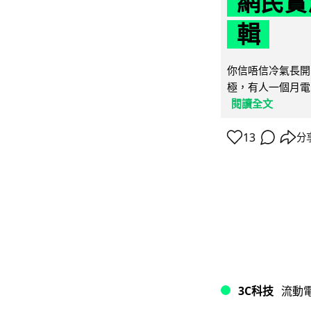
網民實
輯
你信唔信冷氣長開
極，有人一個月電費
閱讀全文
13
分
3C科技
流動