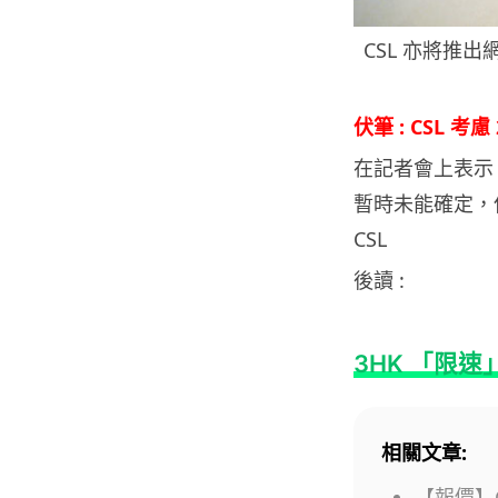
CSL 亦將推
伏筆 : CSL 
在記者會上表示，
暫時未能確定，
CSL
後讀 :
3HK 「限速
相關文章:
【報價】Goo