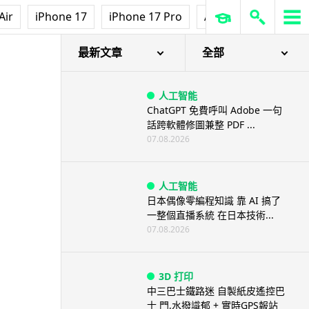
Air
iPhone 17
iPhone 17 Pro
AirPods Pro 3
Ap
最新文章
全部
人工智能
ChatGPT 免費呼叫 Adobe 一句
話跨軟體修圖兼整 PDF ...
07.08.2026
人工智能
日本偶像零編程知識 靠 AI 搞了
一整個直播系統 在日本技術...
07.08.2026
3D 打印
中三巴士鐵路迷 自製紙皮遙控巴
士 門,水撥識郁 + 實時GPS報站