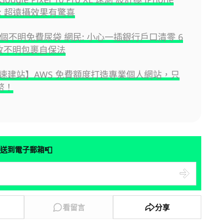
00x 超遠攝效果有驚喜
 個不明免費尿袋 網民: 小心一插銀行戶口清零 6
 收不明包裹自保法
速建站】AWS 免費額度打造專業個人網站，只
港幣！
📮
送到電子郵箱
看留言
分享