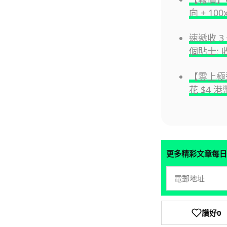
向 + 1
速遞收 3
個貼士:
【雲上極
花 $4 
更多精彩文章每日
讚好
0