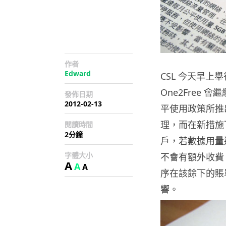
作者
Edward
CSL 今天早上舉
One2Free
發佈日期
2012-02-13
平使用政策所推
理，而在新措施
閱讀時間
2分鐘
戶，若數據用量
字體大小
不會有額外收費
A
A
A
序在該餘下的賬
響。