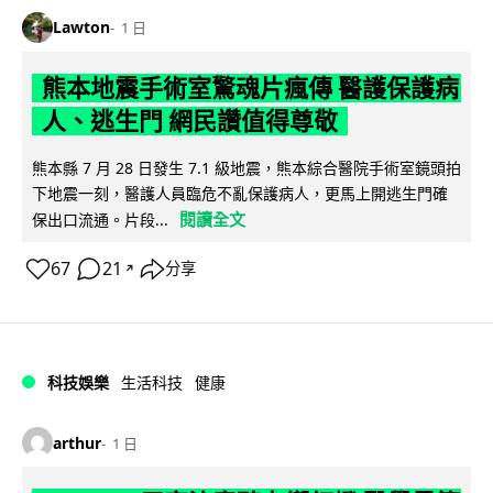
Lawton
1 日
熊本地震手術室驚魂片瘋傳 醫護保護病
人、逃生門 網民讚值得尊敬
熊本縣 7 月 28 日發生 7.1 級地震，熊本綜合醫院手術室鏡頭拍
下地震一刻，醫護人員臨危不亂保護病人，更馬上開逃生門確
閱讀全文
保出口流通。片段...
67
21
分享
↗
科技娛樂
生活科技
健康
arthur
1 日