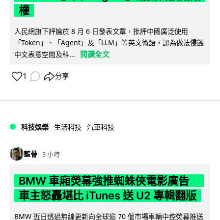
權
人民網旗下評論於 8 月 6 日發表文章，批評中國廣泛使用
「Token」、「Agent」及「LLM」等英文術語，認為做法侵蝕
閱讀全文
中文表意空間及科...
1
分享
科技娛樂
生活科技
汽車科技
藍骨
3 小時
BMW 車廂熒幕強推蜘蛛俠電影廣告
車主怒轟堪比 iTunes 送 U2 專輯翻版
BMW 近日透過無線更新向全球逾 70 個市場車輛中控熒幕推送