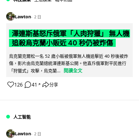
Lawton
2 日
澤連斯基怒斥俄軍「人肉狩獵」 無人機
追殺烏克蘭小販近 40 秒仍被炸傷
烏克蘭克爾松一名 52 歲小販被俄軍無人機追擊近 40 秒後被炸
傷，影片由烏克蘭總統澤連斯基公開。他直斥俄軍對平民進行
閱讀全文
「狩獵式」攻擊，烏克蘭...
126
41
分享
↗
人工智能
Lawton
2 日