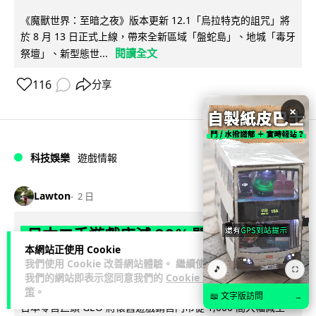
《魔獸世界：至暗之夜》版本更新 12.1「烏拉特克的詛咒」將
於 8 月 13 日正式上線，帶來全新區域「盤蛇島」、地城「毒牙
閱讀全文
祭壇」、新型態世...
116
分享
×
科技娛樂
遊戲情報
Lawton
2 日
日本二手遊戲店減 90% 門市 業績反增
本網站正使用 Cookie
四成 "懷舊"在 Z 世代變成最潮「新鮮
我們使用 Cookie 改善網站體驗。 繼續使用
🎵
⛶
感」
我們的網站即表示您同意我們的
Cookie 政
策
。
📖 文字版訪問
→
日本零售巨頭 GEO 將懷舊遊戲銷售門市從 1,000 間大幅減至