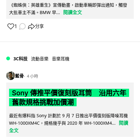
《蜘蛛俠：英雄重生》宣傳動畫，啟動車輛即彈出通知，觸發
閱讀全文
大批車主不滿。BMW 早...
1
分享
3C科技
流動音樂
音樂耳機
藍骨
4 小時
Sony 傳推平價復刻版耳筒 沿用六年
舊款規格挑戰加價潮
最近有爆料指 Sony 計劃於 9 月 7 日推出平價復刻版降噪耳機
閱讀
WH-1000XM4C，規格幾乎與 2020 年 WH-1000XM4...
全文