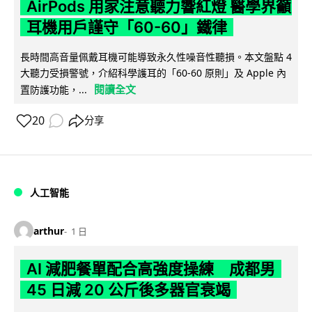
AirPods 用家注意聽力響紅燈 醫學界籲
耳機用戶謹守「60-60」鐵律
長時間高音量佩戴耳機可能導致永久性噪音性聽損。本文盤點 4
大聽力受損警號，介紹科學護耳的「60-60 原則」及 Apple 內
閱讀全文
置防護功能，...
20
分享
人工智能
arthur
1 日
AI 減肥餐單配合高強度操練 成都男
45 日減 20 公斤後多器官衰竭