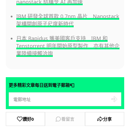
nanostack 結構令 AI 再加速
IBM 研發全球首款 0.7nm 晶片 Nanostack
架構開創原子尺度新時代
日本 Rapidus 獲美國客戶支持 IBM 和
Tenstorrent 明年開始原型製作 亦有其他企
業陸續接觸洽詢
📮
更多精彩文章每日送到電子郵箱
讚好
0
看留言
分享