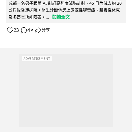
成都一名男子跟隨 AI 制訂高強度減脂計劃，45 日內減去約 20
公斤後昏迷送院。醫生診斷他患上尿源性膿毒症、膿毒性休克
閱讀全文
及多器官功能障礙。...
23
4
分享
↗
ADVERTISEMENT