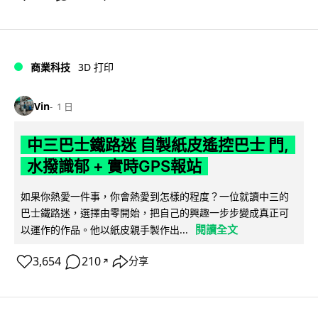
商業科技
3D 打印
Vin
1 日
中三巴士鐵路迷 自製紙皮遙控巴士 門,
水撥識郁 + 實時GPS報站
如果你熱愛一件事，你會熱愛到怎樣的程度？一位就讀中三的
巴士鐵路迷，選擇由零開始，把自己的興趣一步步變成真正可
閱讀全文
以運作的作品。他以紙皮親手製作出...
3,654
210
分享
↗