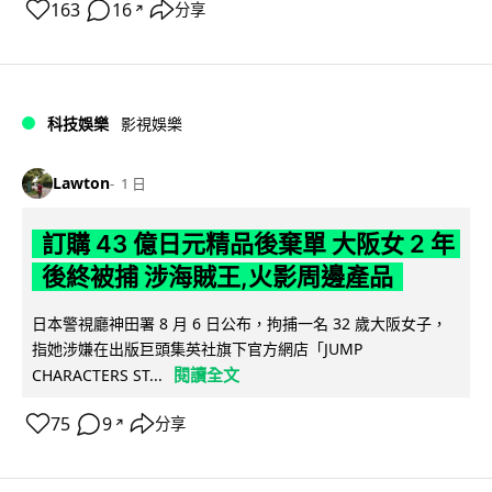
163
16
分享
↗
科技娛樂
影視娛樂
Lawton
1 日
訂購 43 億日元精品後棄單 大阪女 2 年
後終被捕 涉海賊王,火影周邊產品
日本警視廳神田署 8 月 6 日公布，拘捕一名 32 歲大阪女子，
指她涉嫌在出版巨頭集英社旗下官方網店「JUMP
閱讀全文
CHARACTERS ST...
75
9
分享
↗