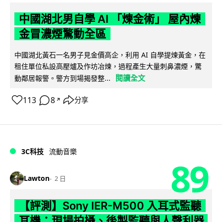
中國湖北男自學 AI 「煉金術」 屋內煉
金冒濃煙驚動全區
中國湖北黃石一名男子見金價高企，利用 AI 自學提煉黃金，在
租住單位私設高壓爐及作坊冶煉，過程產生大量刺鼻濃煙，驚
閱讀全文
動鄰居報警。警方到場揭發整...
113
8
分享
↗
3C科技
流動音樂
89
Lawton
2 日
【評測】Sony IER-M500 入耳式監聽
耳機：現場拍攝、後製監聽與人聲利器