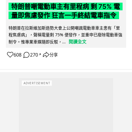
特朗普嘲電動車主有里程病 剩 75% 電
量即焦慮發作 狂言一手終結電車指令
特朗普在拉斯維加斯造勢大會上公開嘲諷電動車車主患有「里
程焦慮病」，聲稱電量剩 75% 便發作，並重申已廢除電動車強
閱讀全文
制令。惟專業車媒隨即反駁，...
608
270
分享
↗
ADVERTISEMENT