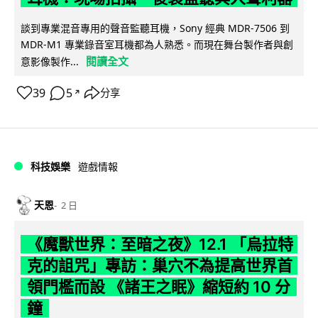
談到專業混音專用的聲音監聽耳機，Sony 經典 MDR-7506 到
MDR-M1 專業錄音室耳機都為人熟悉。而現在舞台製作者與創
閱讀全文
意影像製作...
39
5
分享
↗
科技娛樂
遊戲情報
天恩
2 日
《魔獸世界：至暗之夜》12.1 「烏拉特
克的詛咒」專訪：巢穴不為提高世界首
領門檻而設 《諸王之眠》縮短約 10 分
鐘