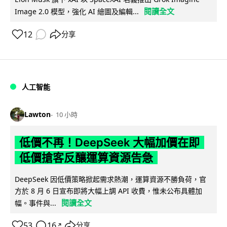
閱讀全文
Image 2.0 模型，強化 AI 繪圖及編輯...
12
分享
人工智能
Lawton
10 小時
低價不再！DeepSeek 大幅加價在即
低價搶客反釀運算資源告急
DeepSeek 因低價策略掀起需求熱潮，運算資源不勝負荷，官
方於 8 月 6 日宣布即將大幅上調 API 收費，惟未公布具體加
閱讀全文
幅。事件與...
53
16
分享
↗