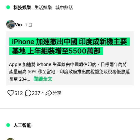
科技娛樂
生活娛樂
城中熱話
Vin
1 日
iPhone 加速撤出中國 印度成新機主要
基地 上年組裝增至5500萬部
Apple 加速將 iPhone 生產線由中國轉往印度，目標兩年內將
產量最高 50% 移至當地。印度政府推出關稅豁免及稅務優惠延
閱讀全文
長至 204...
512
237
分享
↗
人工智能