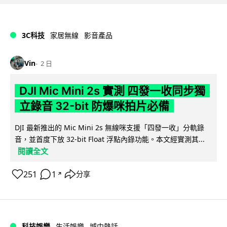
3C科技
家居無線
影音產品
Vin
2 日
DJI Mic Mini 2s 實測 四發一收同步獨
立錄音 32-bit 防爆咪拍片必備
DJI 最新推出的 Mic Mini 2s 無線咪支援「四發一收」分軌錄
音，並首度下放 32-bit Float 浮點內錄功能。本文經實測其...
閱讀全文
251
1
分享
↗
科技娛樂
生活娛樂
城中熱話