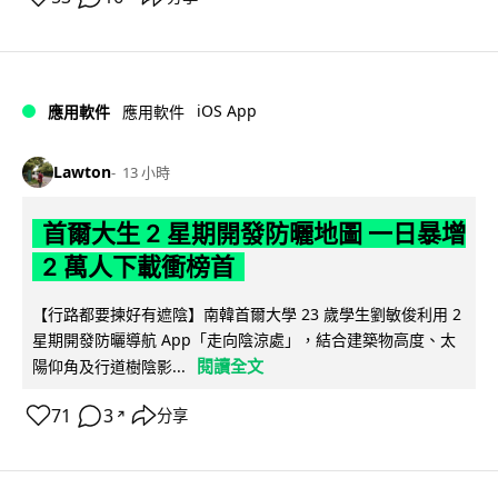
iOS App
應用軟件
應用軟件
Lawton
13 小時
首爾大生 2 星期開發防曬地圖 一日暴增
2 萬人下載衝榜首
【行路都要揀好有遮陰】南韓首爾大學 23 歲學生劉敏俊利用 2
星期開發防曬導航 App「走向陰涼處」，結合建築物高度、太
閱讀全文
陽仰角及行道樹陰影...
71
3
分享
↗