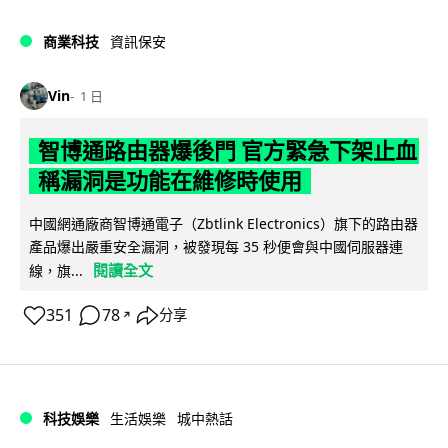
商業科技
資訊保安
Vin
1 日
智博通路由器爆後門 官方緊急下架止血
稱漏洞是功能在維修時使用
中國網通廠商智博通電子（Zbtlink Electronics）旗下的路由器
產品爆出嚴重安全漏洞，被發現每 35 秒便會與中國伺服器連
閱讀全文
線，旗...
351
78
分享
↗
科技娛樂
生活娛樂
城中熱話