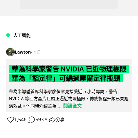
人工智能
Lawton
1 日
華為科學家警告 NVIDIA 已近物理極限
華為「韜定律」可繞過摩爾定律瓶頸
華為半導體首席科學家廖恒罕見接受近 5 小時專訪，警告
NVIDIA 等西方晶片巨頭正逼近物理極限，傳統製程升級已失經
閱讀全文
濟效益。他同時介紹華為...
1,546
593
分享
↗