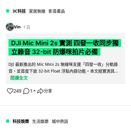
3C科技
家居無線
影音產品
Vin
1 日
DJI Mic Mini 2s 實測 四發一收同步獨
立錄音 32-bit 防爆咪拍片必備
DJI 最新推出的 Mic Mini 2s 無線咪支援「四發一收」分軌錄
音，並首度下放 32-bit Float 浮點內錄功能。本文經實測其...
閱讀全文
249
1
分享
↗
科技娛樂
生活娛樂
城中熱話