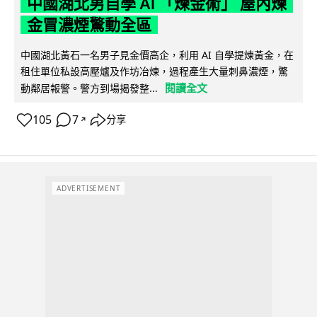
中國湖北男自學 AI 「煉金術」 屋內煉
金冒濃煙驚動全區
中國湖北黃石一名男子見金價高企，利用 AI 自學提煉黃金，在
租住單位私設高壓爐及作坊冶煉，過程產生大量刺鼻濃煙，驚
閱讀全文
動鄰居報警。警方到場揭發整...
105
7
分享
↗
ADVERTISEMENT