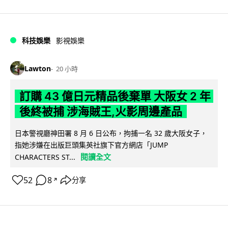
科技娛樂
影視娛樂
Lawton
20 小時
訂購 43 億日元精品後棄單 大阪女 2 年
後終被捕 涉海賊王,火影周邊產品
日本警視廳神田署 8 月 6 日公布，拘捕一名 32 歲大阪女子，
指她涉嫌在出版巨頭集英社旗下官方網店「JUMP
閱讀全文
CHARACTERS ST...
52
8
分享
↗