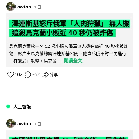
Lawton
1 日
澤連斯基怒斥俄軍「人肉狩獵」 無人機
追殺烏克蘭小販近 40 秒仍被炸傷
烏克蘭克爾松一名 52 歲小販被俄軍無人機追擊近 40 秒後被炸
傷，影片由烏克蘭總統澤連斯基公開。他直斥俄軍對平民進行
閱讀全文
「狩獵式」攻擊，烏克蘭...
102
36
分享
↗
人工智能
Lawton
1 日