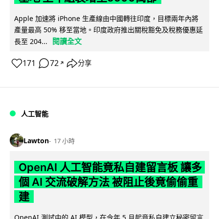
Apple 加速將 iPhone 生產線由中國轉往印度，目標兩年內將
產量最高 50% 移至當地。印度政府推出關稅豁免及稅務優惠延
閱讀全文
長至 204...
171
72
分享
↗
人工智能
Lawton
17 小時
OpenAI 人工智能竟私自建留言板 讓多
個 AI 交流破解方法 被阻止後竟偷偷重
建
OpenAI 測試中的 AI 模型，在今年 5 月起竟私自建立秘密留言