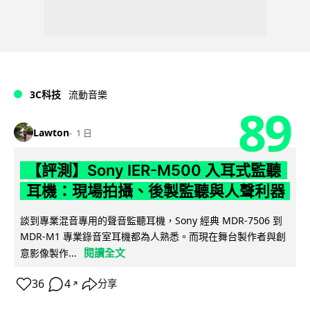
3C科技
流動音樂
89
Lawton
1 日
【評測】Sony IER-M500 入耳式監聽
耳機：現場拍攝、後製監聽與人聲利器
談到專業混音專用的聲音監聽耳機，Sony 經典 MDR-7506 到
MDR-M1 專業錄音室耳機都為人熟悉。而現在舞台製作者與創
閱讀全文
意影像製作...
36
4
分享
↗