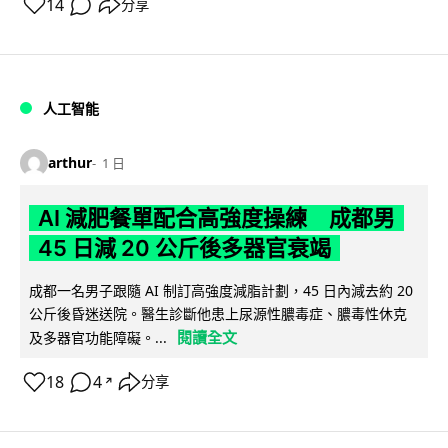
14
分享
人工智能
arthur
1 日
AI 減肥餐單配合高強度操練 成都男
45 日減 20 公斤後多器官衰竭
成都一名男子跟隨 AI 制訂高強度減脂計劃，45 日內減去約 20
公斤後昏迷送院。醫生診斷他患上尿源性膿毒症、膿毒性休克
閱讀全文
及多器官功能障礙。...
18
4
分享
↗