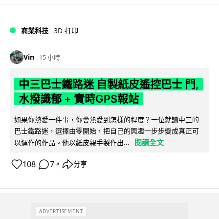
商業科技
3D 打印
Vin
15 小時
中三巴士鐵路迷 自製紙皮遙控巴士 門,
水撥識郁 + 實時GPS報站
如果你熱愛一件事，你會熱愛到怎樣的程度？一位就讀中三的
巴士鐵路迷，選擇由零開始，把自己的興趣一步步變成真正可
閱讀全文
以運作的作品。他以紙皮親手製作出...
108
7
分享
↗
ADVERTISEMENT