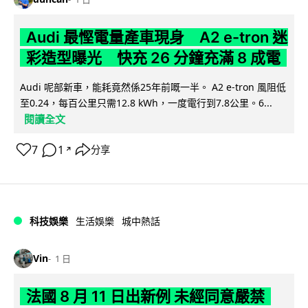
Audi 最慳電量產車現身 A2 e-tron 迷
彩造型曝光 快充 26 分鐘充滿 8 成電
Audi 呢部新車，能耗竟然係25年前嘅一半。 A2 e-tron 風阻低
至0.24，每百公里只需12.8 kWh，一度電行到7.8公里。6...
閱讀全文
7
1
分享
↗
科技娛樂
生活娛樂
城中熱話
Vin
1 日
法國 8 月 11 日出新例 未經同意嚴禁