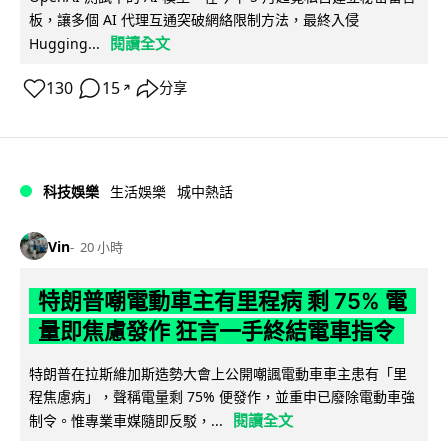
板，讓多個 AI 代理互通突破網絡限制方法，最終入侵
閱讀全文
Hugging...
130
15
分享
↗
科技娛樂
生活娛樂
城中熱話
Vin
20 小時
特朗普嘲電動車主有里程病 剩 75% 電
量即焦慮發作 狂言一手終結電車指令
特朗普在拉斯維加斯造勢大會上公開嘲諷電動車車主患有「里
程焦慮病」，聲稱電量剩 75% 便發作，並重申已廢除電動車強
閱讀全文
制令。惟專業車媒隨即反駁，...