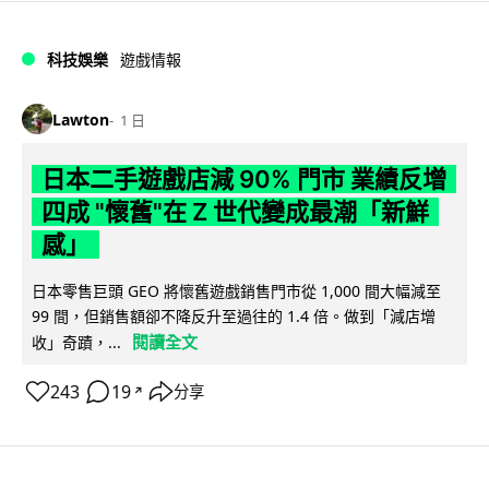
科技娛樂
遊戲情報
Lawton
1 日
日本二手遊戲店減 90% 門市 業績反增
四成 "懷舊"在 Z 世代變成最潮「新鮮
感」
日本零售巨頭 GEO 將懷舊遊戲銷售門市從 1,000 間大幅減至
99 間，但銷售額卻不降反升至過往的 1.4 倍。做到「減店增
閱讀全文
收」奇蹟，...
243
19
分享
↗