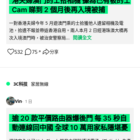
港夫婦澳門的士拾相機 據為己有被的士
Cam 睇到 2 個月後再入境被捕
一對香港夫婦今年 5 月遊澳門乘的士拾獲他人遺留相機及電
池，拾遺不報並帶返香港自用。兩人本月 2 日經港珠澳大橋再
閱讀全文
次入境澳門時，被治安警察局...
532
75
分享
↗
3C科技
家居無線
Vin
1 日
逾 20 款平價路由器爆後門 每 35 秒自
動連線回中國 全球 10 萬用家私隱堪憂