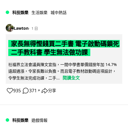
科技娛樂
生活娛樂
城中熱話
Lawton
1 日
家長無得慳錢買二手書 電子啟動碼鎖死
二手教科書 學生無法做功課
社福界立法會議員陳文宜指，一間中學書單價錢按年加 14.7%
遠超通漲，令家長難以負擔。而且電子教材啟動碼這項設計，
閱讀全文
令學生無法完成功課，二手...
935
371
分享
↗
科技娛樂
遊戲情報