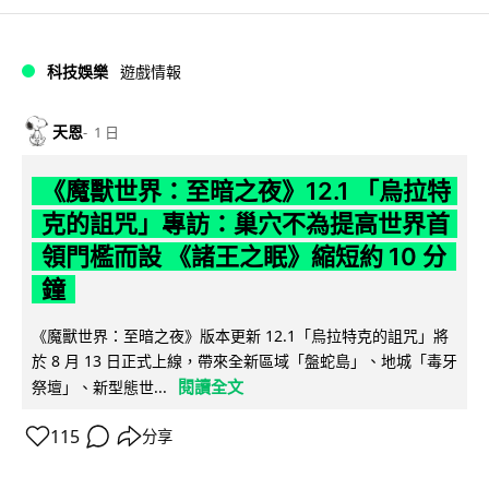
科技娛樂
遊戲情報
天恩
1 日
《魔獸世界：至暗之夜》12.1 「烏拉特
克的詛咒」專訪：巢穴不為提高世界首
領門檻而設 《諸王之眠》縮短約 10 分
鐘
《魔獸世界：至暗之夜》版本更新 12.1「烏拉特克的詛咒」將
於 8 月 13 日正式上線，帶來全新區域「盤蛇島」、地城「毒牙
閱讀全文
祭壇」、新型態世...
115
分享