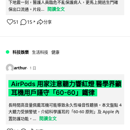
下地震一刻，醫護人員臨危不亂保護病人，更馬上開逃生門確
閱讀全文
保出口流通。片段...
51
15
分享
↗
科技娛樂
生活科技
健康
arthur
1 日
AirPods 用家注意聽力響紅燈 醫學界籲
耳機用戶謹守「60-60」鐵律
長時間高音量佩戴耳機可能導致永久性噪音性聽損。本文盤點 4
大聽力受損警號，介紹科學護耳的「60-60 原則」及 Apple 內
閱讀全文
置防護功能，...