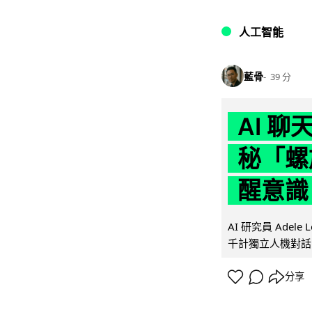
人工智能
藍骨
39 分
AI 
秘「螺
醒意識
AI 研究員 Adel
千計獨立人機對話
分享