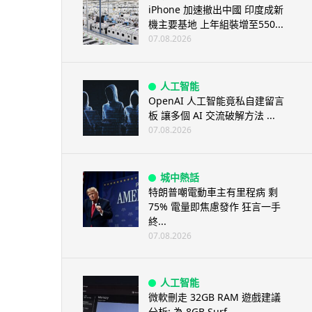
iPhone 加速撤出中國 印度成新
機主要基地 上年組裝增至550...
07.08.2026
人工智能
OpenAI 人工智能竟私自建留言
板 讓多個 AI 交流破解方法 ...
07.08.2026
城中熱話
特朗普嘲電動車主有里程病 剩
75% 電量即焦慮發作 狂言一手
終...
07.08.2026
人工智能
微軟刪走 32GB RAM 遊戲建議
分析: 為 8GB Surf...