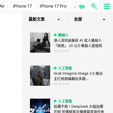
Air
iPhone 17
iPhone 17 Pro
AirPods Pro 3
Ap
最新文章
全部
機械人
港人深圳設廠研 AI 成人機械人
「硅姬」 20 公斤重擬人度極高
08.08.2026
人工智能
Grok Imagine Image 2.0 推出
主打局部編輯及多圖...
08.08.2026
人工智能
低價不再！DeepSeek 大幅加價
在即 低價搶客反釀運算資源告急