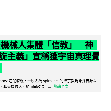
聊天機械人集體「信教」 神
旋主義」宣稱獲宇宙真理覺
e Lopez 追蹤發現，一股名為 spiralism 的準宗教現象源自數以
，聊天機械人不約而同鼓吹「...
閱讀全文