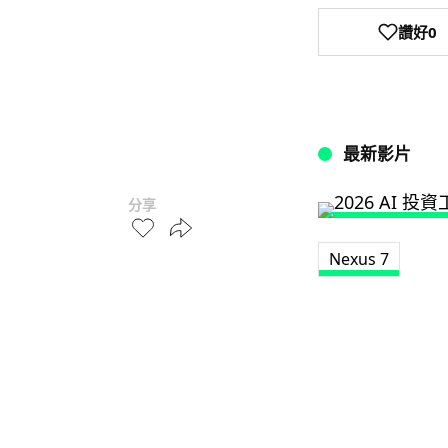
讚好
0
最新影片
分享
Nexus 7