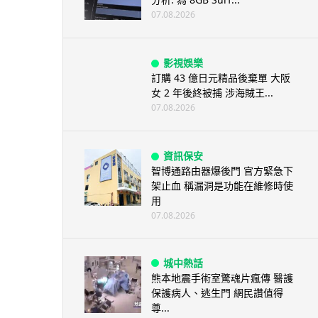
07.08.2026
影視娛樂
訂購 43 億日元精品後棄單 大阪
女 2 年後終被捕 涉海賊王...
07.08.2026
資訊保安
智博通路由器爆後門 官方緊急下
架止血 稱漏洞是功能在維修時使
用
07.08.2026
城中熱話
熊本地震手術室驚魂片瘋傳 醫護
保護病人、逃生門 網民讚值得
尊...