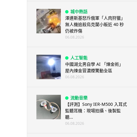
城中熱話
澤連斯基怒斥俄軍「人肉狩獵」
無人機追殺烏克蘭小販近 40 秒
仍被炸傷
06.08.2026
人工智能
中國湖北男自學 AI 「煉金術」
屋內煉金冒濃煙驚動全區
06.08.2026
流動音樂
【評測】Sony IER-M500 入耳式
監聽耳機：現場拍攝、後製監
聽...
06.08.2026