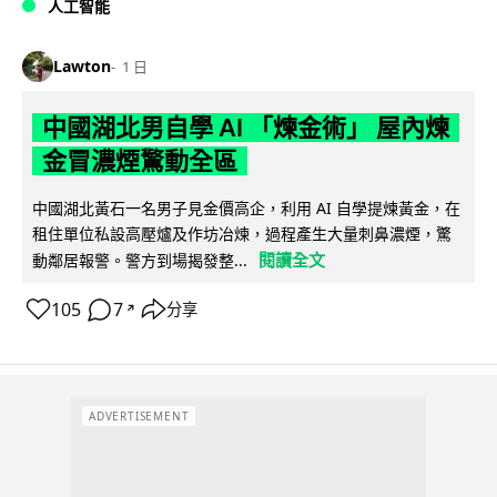
人工智能
Lawton
1 日
中國湖北男自學 AI 「煉金術」 屋內煉
金冒濃煙驚動全區
中國湖北黃石一名男子見金價高企，利用 AI 自學提煉黃金，在
租住單位私設高壓爐及作坊冶煉，過程產生大量刺鼻濃煙，驚
閱讀全文
動鄰居報警。警方到場揭發整...
105
7
分享
↗
ADVERTISEMENT