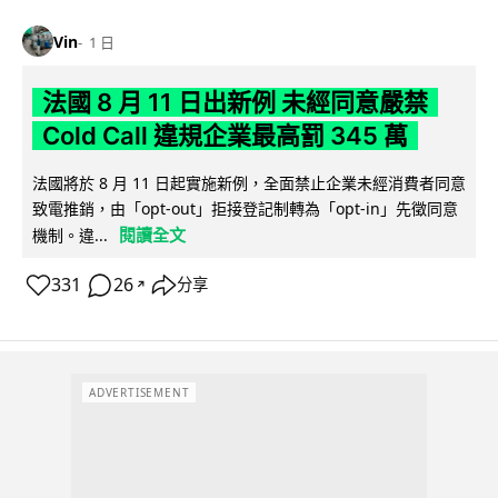
Vin
1 日
法國 8 月 11 日出新例 未經同意嚴禁
Cold Call 違規企業最高罰 345 萬
法國將於 8 月 11 日起實施新例，全面禁止企業未經消費者同意
致電推銷，由「opt-out」拒接登記制轉為「opt-in」先徵同意
閱讀全文
機制。違...
331
26
分享
↗
ADVERTISEMENT