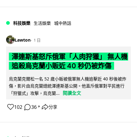
科技娛樂
生活娛樂
城中熱話
Lawton
1 日
澤連斯基怒斥俄軍「人肉狩獵」 無人機
追殺烏克蘭小販近 40 秒仍被炸傷
烏克蘭克爾松一名 52 歲小販被俄軍無人機追擊近 40 秒後被炸
傷，影片由烏克蘭總統澤連斯基公開。他直斥俄軍對平民進行
閱讀全文
「狩獵式」攻擊，烏克蘭...
102
36
分享
↗