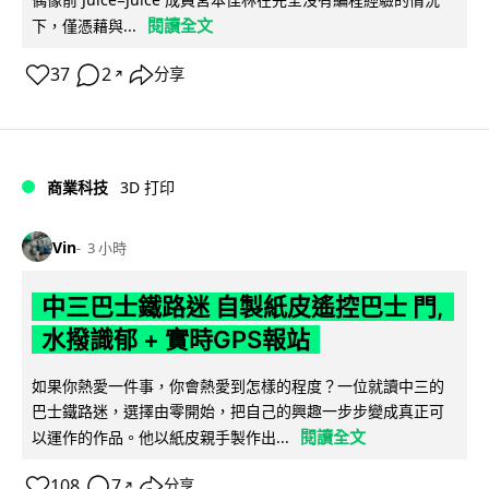
閱讀全文
下，僅憑藉與...
37
2
分享
↗
商業科技
3D 打印
Vin
3 小時
中三巴士鐵路迷 自製紙皮遙控巴士 門,
水撥識郁 + 實時GPS報站
如果你熱愛一件事，你會熱愛到怎樣的程度？一位就讀中三的
巴士鐵路迷，選擇由零開始，把自己的興趣一步步變成真正可
閱讀全文
以運作的作品。他以紙皮親手製作出...
108
7
分享
↗