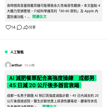
長時間高音量佩戴耳機可能導致永久性噪音性聽損。本文盤點 4
大聽力受損警號，介紹科學護耳的「60-60 原則」及 Apple 內
閱讀全文
置防護功能，...
14
分享
人工智能
arthur
13 小時
AI 減肥餐單配合高強度操練 成都男
45 日減 20 公斤後多器官衰竭
成都一名男子跟隨 AI 制訂高強度減脂計劃，45 日內減去約 20
公斤後昏迷送院。醫生診斷他患上尿源性膿毒症、膿毒性休克
閱讀全文
及多器官功能障礙。...