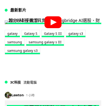
最新影片
galaxy
Galaxy S
Galaxy S III
galaxy s3
samsung
samsung galaxy s III
samsung galaxy s3
3C科技
流動電腦
Lawton
1 小時