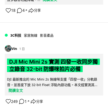
18
4
分享
↗
3C科技
家居無線
影音產品
Vin
1 日
DJI Mic Mini 2s 實測 四發一收同步獨
立錄音 32-bit 防爆咪拍片必備
DJI 最新推出的 Mic Mini 2s 無線咪支援「四發一收」分軌錄
音，並首度下放 32-bit Float 浮點內錄功能。本文經實測其...
閱讀全文
249
1
分享
↗