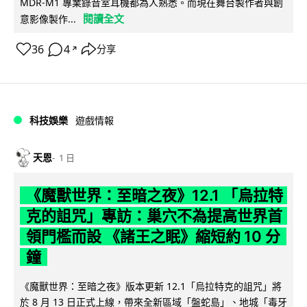
MDR-M1 專業錄音室耳機都為人熟悉。而現在舞台製作者與創
閱讀全文
意影像製作...
36
4
分享
↗
科技娛樂
遊戲情報
天恩
1 日
《魔獸世界：至暗之夜》12.1 「烏拉特
克的詛咒」專訪：巢穴不為提高世界首
領門檻而設 《諸王之眠》縮短約 10 分
鐘
《魔獸世界：至暗之夜》版本更新 12.1「烏拉特克的詛咒」將
於 8 月 13 日正式上線，帶來全新區域「盤蛇島」、地城「毒牙