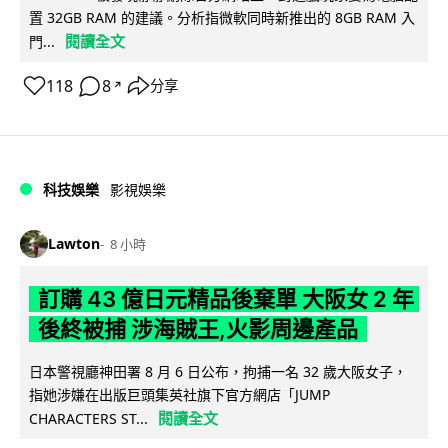
置 32GB RAM 的建議。分析指微軟同時新推出的 8GB RAM 入
閱讀全文
門...
118
8
分享
↗
科技娛樂
影視娛樂
Lawton
8 小時
訂購 43 億日元精品後棄單 大阪女 2 年
後終被捕 涉海賊王,火影周邊產品
日本警視廳神田署 8 月 6 日公布，拘捕一名 32 歲大阪女子，
指她涉嫌在出版巨頭集英社旗下官方網店「JUMP
閱讀全文
CHARACTERS ST...