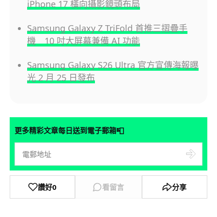
iPhone 17 橫向攝影鏡頭布局
Samsung Galaxy Z TriFold 首推三摺疊手
機 10 吋大屏幕兼備 AI 功能
Samsung Galaxy S26 Ultra 官方宣傳海報曝
光 2 月 25 日發布
📮
更多精彩文章每日送到電子郵箱
讚好
0
看留言
分享