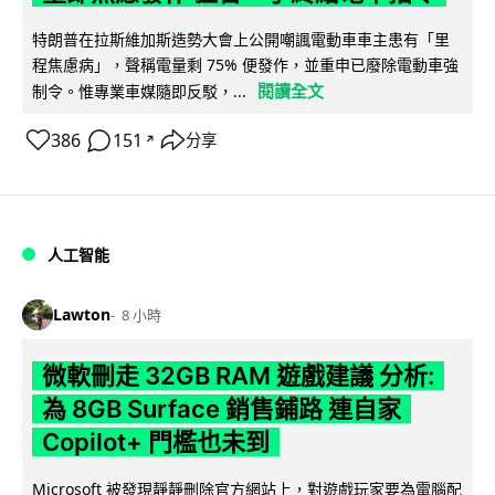
特朗普在拉斯維加斯造勢大會上公開嘲諷電動車車主患有「里
程焦慮病」，聲稱電量剩 75% 便發作，並重申已廢除電動車強
閱讀全文
制令。惟專業車媒隨即反駁，...
386
151
分享
↗
人工智能
Lawton
8 小時
微軟刪走 32GB RAM 遊戲建議 分析:
為 8GB Surface 銷售鋪路 連自家
Copilot+ 門檻也未到
Microsoft 被發現靜靜刪除官方網站上，對遊戲玩家要為電腦配