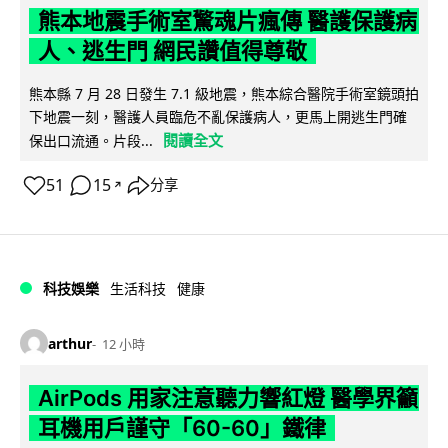
熊本地震手術室驚魂片瘋傳 醫護保護病
人、逃生門 網民讚值得尊敬
熊本縣 7 月 28 日發生 7.1 級地震，熊本綜合醫院手術室鏡頭拍
下地震一刻，醫護人員臨危不亂保護病人，更馬上開逃生門確
閱讀全文
保出口流通。片段...
51
15
分享
↗
科技娛樂
生活科技
健康
arthur
12 小時
AirPods 用家注意聽力響紅燈 醫學界籲
耳機用戶謹守「60-60」鐵律