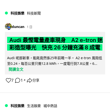
科技娛樂
科技新聞
duncan
1 日
Audi 最慳電量產車現身 A2 e-tron 迷
彩造型曝光 快充 26 分鐘充滿 8 成電
Audi 呢部新車，能耗竟然係25年前嘅一半。 A2 e-tron 風阻低
至0.24，每百公里只需12.8 kWh，一度電行到7.8公里。6...
閱讀全文
7
1
分享
↗
科技娛樂
生活娛樂
城中熱話