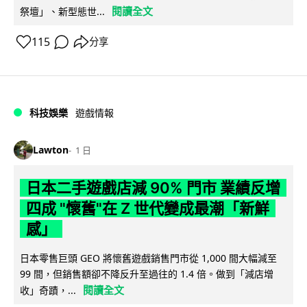
閱讀全文
祭壇」、新型態世...
115
分享
科技娛樂
遊戲情報
Lawton
1 日
日本二手遊戲店減 90% 門市 業績反增
四成 "懷舊"在 Z 世代變成最潮「新鮮
感」
日本零售巨頭 GEO 將懷舊遊戲銷售門市從 1,000 間大幅減至
99 間，但銷售額卻不降反升至過往的 1.4 倍。做到「減店增
閱讀全文
收」奇蹟，...