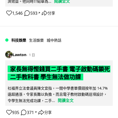
閱讀全文
濟效益。他同時介紹華為...
1,546
593
分享
↗
科技娛樂
生活娛樂
城中熱話
Lawton
1 日
家長無得慳錢買二手書 電子啟動碼鎖死
二手教科書 學生無法做功課
社福界立法會議員陳文宜指，一間中學書單價錢按年加 14.7%
遠超通漲，令家長難以負擔。而且電子教材啟動碼這項設計，
閱讀全文
令學生無法完成功課，二手...
935
371
分享
↗