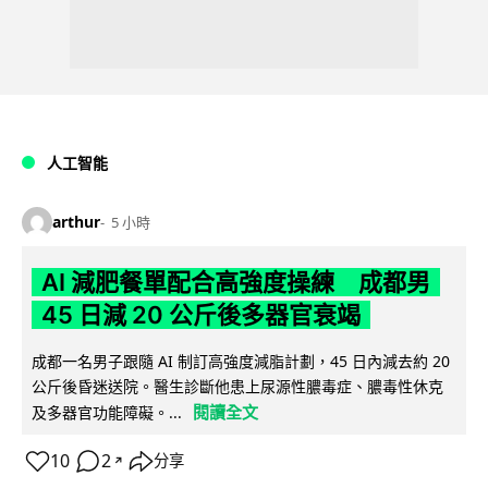
人工智能
arthur
5 小時
AI 減肥餐單配合高強度操練 成都男
45 日減 20 公斤後多器官衰竭
成都一名男子跟隨 AI 制訂高強度減脂計劃，45 日內減去約 20
公斤後昏迷送院。醫生診斷他患上尿源性膿毒症、膿毒性休克
閱讀全文
及多器官功能障礙。...
10
2
分享
↗