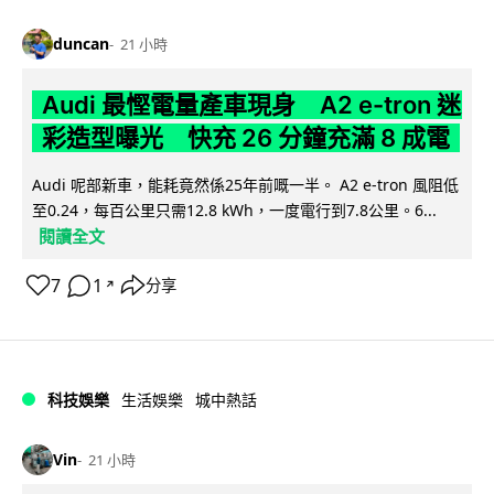
duncan
21 小時
Audi 最慳電量產車現身 A2 e-tron 迷
彩造型曝光 快充 26 分鐘充滿 8 成電
Audi 呢部新車，能耗竟然係25年前嘅一半。 A2 e-tron 風阻低
至0.24，每百公里只需12.8 kWh，一度電行到7.8公里。6...
閱讀全文
7
1
分享
↗
科技娛樂
生活娛樂
城中熱話
Vin
21 小時