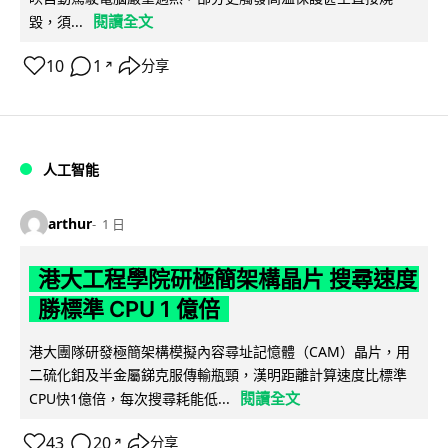
閱讀全文
毀，須...
10
1
分享
↗
人工智能
arthur
1 日
港大工程學院研極簡架構晶片 搜尋速度
勝標準 CPU 1 億倍
港大團隊研發極簡架構模擬內容尋址記憶體（CAM）晶片，用
二硫化鉬及半金屬銻克服傳輸瓶頸，漢明距離計算速度比標準
閱讀全文
CPU快1億倍，每次搜尋耗能低...
43
20
分享
↗