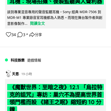
耳機：現場拍攝、後製監聽與人聲利器
談到專業混音專用的聲音監聽耳機，Sony 經典 MDR-7506 到
MDR-M1 專業錄音室耳機都為人熟悉。而現在舞台製作者與創
閱讀全文
意影像製作...
34
3
分享
↗
科技娛樂
遊戲情報
天恩
19 小時
《魔獸世界：至暗之夜》12.1 「烏拉特
克的詛咒」專訪：巢穴不為提高世界首
領門檻而設 《諸王之眠》縮短約 10 分
鐘