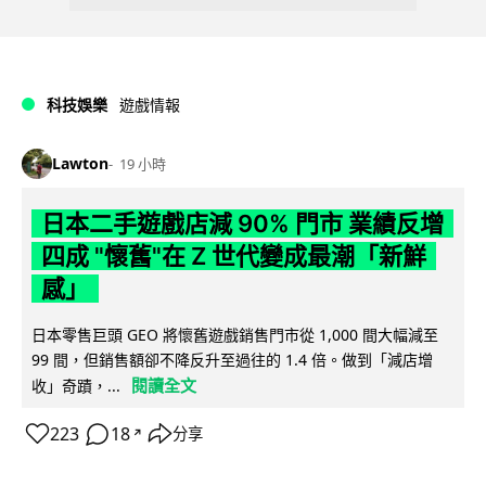
科技娛樂
遊戲情報
Lawton
19 小時
日本二手遊戲店減 90% 門市 業績反增
四成 "懷舊"在 Z 世代變成最潮「新鮮
感」
日本零售巨頭 GEO 將懷舊遊戲銷售門市從 1,000 間大幅減至
99 間，但銷售額卻不降反升至過往的 1.4 倍。做到「減店增
閱讀全文
收」奇蹟，...
223
18
分享
↗