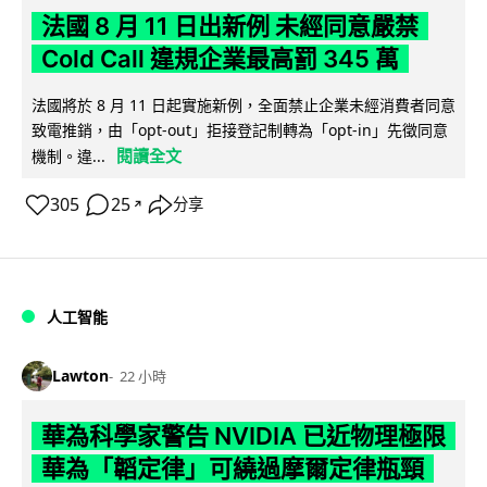
法國 8 月 11 日出新例 未經同意嚴禁
Cold Call 違規企業最高罰 345 萬
法國將於 8 月 11 日起實施新例，全面禁止企業未經消費者同意
致電推銷，由「opt-out」拒接登記制轉為「opt-in」先徵同意
閱讀全文
機制。違...
305
25
分享
↗
人工智能
Lawton
22 小時
華為科學家警告 NVIDIA 已近物理極限
華為「韜定律」可繞過摩爾定律瓶頸