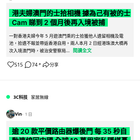
港夫婦澳門的士拾相機 據為己有被的士
Cam 睇到 2 個月後再入境被捕
一對香港夫婦今年 5 月遊澳門乘的士拾獲他人遺留相機及電
池，拾遺不報並帶返香港自用。兩人本月 2 日經港珠澳大橋再
閱讀全文
次入境澳門時，被治安警察局...
515
74
分享
↗
3C科技
家居無線
Vin
1 日
逾 20 款平價路由器爆後門 每 35 秒自