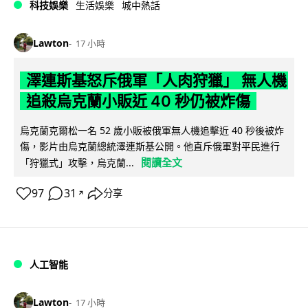
科技娛樂
生活娛樂
城中熱話
Lawton
17 小時
澤連斯基怒斥俄軍「人肉狩獵」 無人機
追殺烏克蘭小販近 40 秒仍被炸傷
烏克蘭克爾松一名 52 歲小販被俄軍無人機追擊近 40 秒後被炸
傷，影片由烏克蘭總統澤連斯基公開。他直斥俄軍對平民進行
閱讀全文
「狩獵式」攻擊，烏克蘭...
97
31
分享
↗
人工智能
Lawton
17 小時