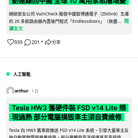
動連線回中國 全球 10 萬用家私隱堪憂
網絡安全公司 VulnCheck 揭發中國智博通電子（Zbtlink）生產
閱
的 20 多款路由器內置後門程式「Endlessdoors」（無盡...
讀全文
939
201
分享
↗
人工智能
arthur
1 日
Tesla HW3 舊硬件裝 FSD v14 Lite 頻
現過熱 部分電腦損毀車主須自費維修
Tesla 向 HW3 舊車款推送 FSD v14 Lite 系統，引發大量車主反
映自動駕駛電腦嚴重過熱，部分更觸發高溫保護甚至直接燒