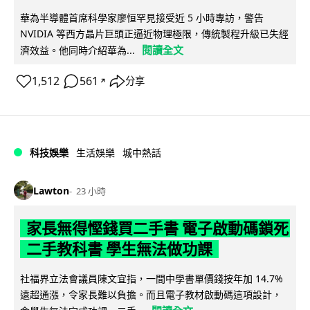
華為半導體首席科學家廖恒罕見接受近 5 小時專訪，警告
NVIDIA 等西方晶片巨頭正逼近物理極限，傳統製程升級已失經
閱讀全文
濟效益。他同時介紹華為...
1,512
561
分享
↗
科技娛樂
生活娛樂
城中熱話
Lawton
23 小時
家長無得慳錢買二手書 電子啟動碼鎖死
二手教科書 學生無法做功課
社福界立法會議員陳文宜指，一間中學書單價錢按年加 14.7%
遠超通漲，令家長難以負擔。而且電子教材啟動碼這項設計，