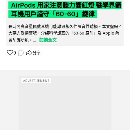
AirPods 用家注意聽力響紅燈 醫學界籲
耳機用戶謹守「60-60」鐵律
長時間高音量佩戴耳機可能導致永久性噪音性聽損。本文盤點 4
大聽力受損警號，介紹科學護耳的「60-60 原則」及 Apple 內
閱讀全文
置防護功能，...
9
分享
ADVERTISEMENT