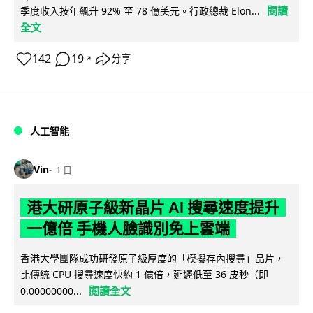
閱讀
季度收入按年飆升 92% 至 78 億美元。行政總裁 Elon...
全文
142
19
分享
↗
人工智能
Vin
1 日
港大研原子級新晶片 AI 搜尋速度提升
一億倍 手機人臉識別免上雲端
香港大學團隊成功研發原子級厚度的「模擬存內搜尋」晶片，
比傳統 CPU 搜尋速度快約 1 億倍，延遲低至 36 皮秒（即
閱讀全文
0.00000000...