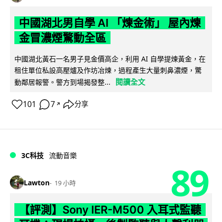
中國湖北男自學 AI 「煉金術」 屋內煉
金冒濃煙驚動全區
中國湖北黃石一名男子見金價高企，利用 AI 自學提煉黃金，在
租住單位私設高壓爐及作坊冶煉，過程產生大量刺鼻濃煙，驚
閱讀全文
動鄰居報警。警方到場揭發整...
101
7
分享
↗
3C科技
流動音樂
89
Lawton
19 小時
【評測】Sony IER-M500 入耳式監聽