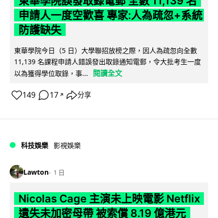
東華學院誤發取錄電郵 全數 11,139 名
申請人一度空歡喜 專家:人為疏忽+系統
防護缺失
東華學院今日（5 日）大學聯招放榜之際，因人為疏忽向全數
11,139 名課程申請人錯誤發出取錄通知電郵，令大批考生一度
閱讀全文
以為獲得學位取錄，事...
149
17
分享
↗
科技娛樂
影視娛樂
Lawton
1 日
Nicolas Cage 主演未上映電影 Netflix
遺失未加密母帶 被索償 8.19 億港元