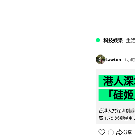
科技娛樂
生
Lawton
1 小時
港人深
「硅姬
香港人於深圳創辦初
高 1.75 米卻僅重 
分享