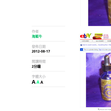
作者
海藍牛
發佈日期
2012-08-17
閱讀時間
2分鐘
字體大小
A
A
A