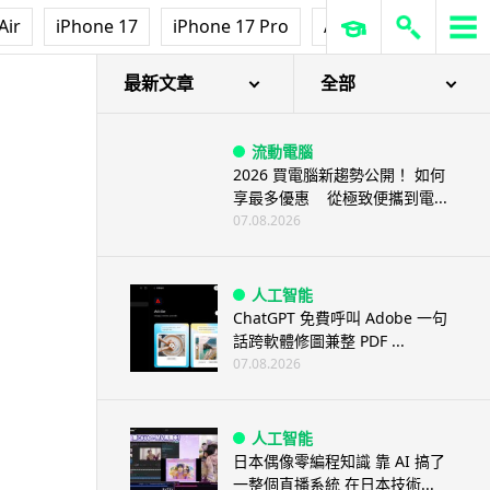
Air
iPhone 17
iPhone 17 Pro
AirPods Pro 3
Ap
最新文章
全部
流動電腦
2026 買電腦新趨勢公開！ 如何
享最多優惠 從極致便攜到電...
07.08.2026
人工智能
ChatGPT 免費呼叫 Adobe 一句
話跨軟體修圖兼整 PDF ...
07.08.2026
人工智能
日本偶像零編程知識 靠 AI 搞了
一整個直播系統 在日本技術...