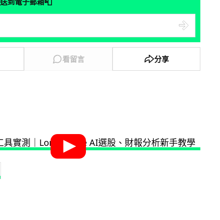
📮
送到電子郵箱
看留言
分享