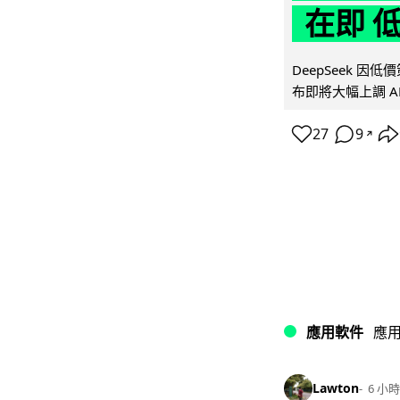
在即 
DeepSeek 
布即將大幅上調 A
27
9
↗
應用軟件
應
Lawton
6 小時