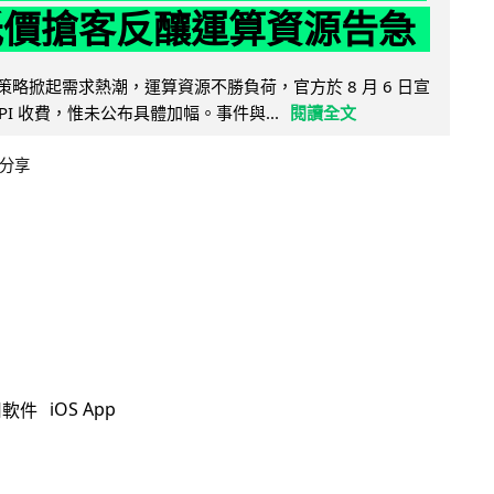
低價搶客反釀運算資源告急
因低價策略掀起需求熱潮，運算資源不勝負荷，官方於 8 月 6 日宣
PI 收費，惟未公布具體加幅。事件與...
閱讀全文
分享
iOS App
用軟件