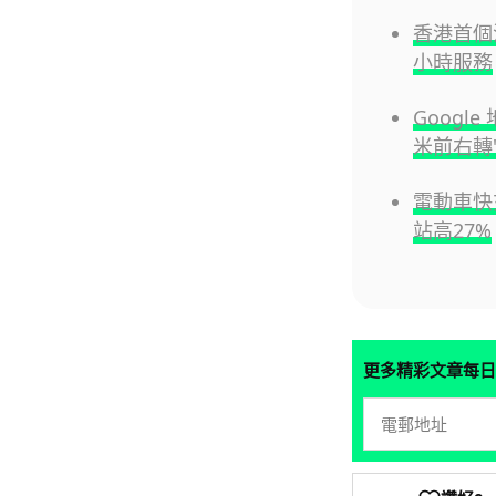
香港首個
小時服務
Google
米前右轉"
電動車快
站高27%
更多精彩文章每日