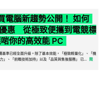
6 買電腦新趨勢公開！ 如何
優惠 從極致便攜到電競標
選啱你的高效能 PC
腦選購基準已經全面升級。除了基本效能，「極致輕量化」、「機
力」、「前瞻技術加持」以及「品質與售後服務」 已...
閱