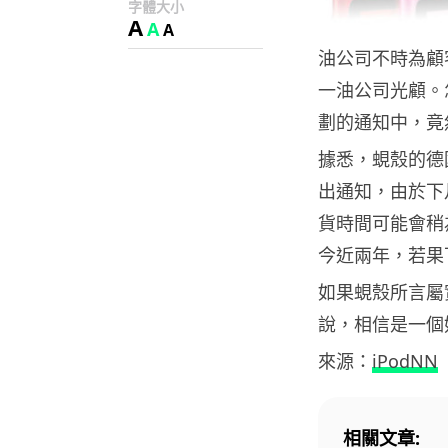
字體大小
A
A
A
油公司不時為顧
一油公司光顧。
劃的通知中，竟然踢
據悉，蜆殼的德國
出通知，由於下月
貨時間可能會稍為
今近兩年，若果
如果蜆殼所言屬
說，相信是一個
來源：
iPodNN
相關文章: