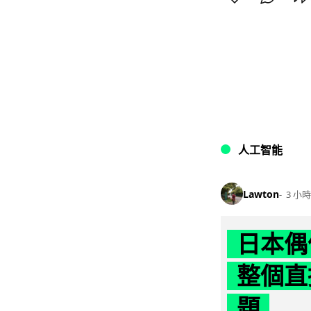
人工智能
Lawton
3 小時
日本偶
整個直
題