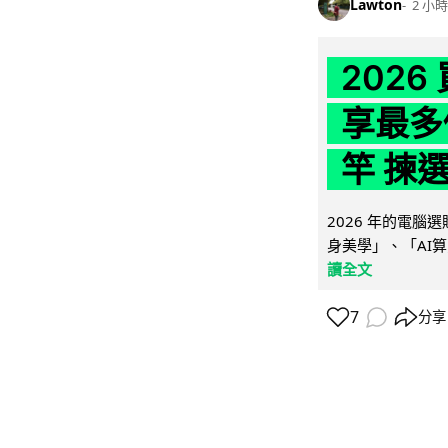
Lawton
2 小時
202
享最多
竿 揀
2026 年的電
身美學」、「AI算
讀全文
7
分享