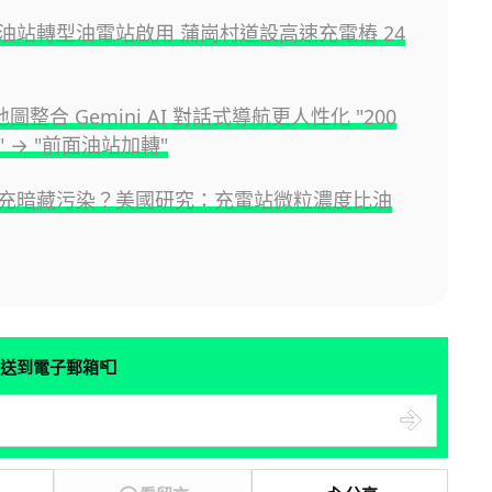
油站轉型油電站啟用 蒲崗村道設高速充電樁 24
 地圖整合 Gemini AI 對話式導航更人性化 "200
 → "前面油站加轉"
充暗藏污染？美國研究：充電站微粒濃度比油
📮
送到電子郵箱