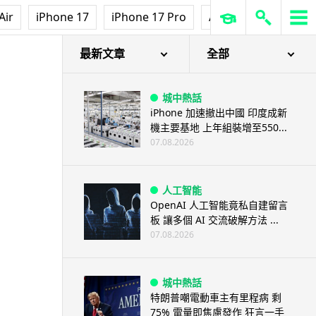
3D 打印
Air
iPhone 17
iPhone 17 Pro
AirPods Pro 3
Ap
中三巴士鐵路迷 自製紙皮遙控巴
士 門,水撥識郁 + 實時GPS報站
07.08.2026
最新文章
全部
城中熱話
iPhone 加速撤出中國 印度成新
機主要基地 上年組裝增至550...
07.08.2026
人工智能
OpenAI 人工智能竟私自建留言
板 讓多個 AI 交流破解方法 ...
07.08.2026
城中熱話
特朗普嘲電動車主有里程病 剩
75% 電量即焦慮發作 狂言一手