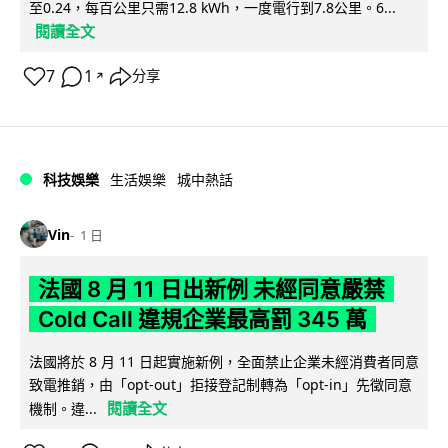
至0.24，每百公里只需12.8 kWh，一度電行到7.8公里。6...
閱讀全文
7
1
分享
↗
科技娛樂
生活娛樂
城中熱話
Vin
1 日
法國 8 月 11 日出新例 未經同意嚴禁
Cold Call 違規企業最高罰 345 萬
法國將於 8 月 11 日起實施新例，全面禁止企業未經消費者同意
致電推銷，由「opt-out」拒接登記制轉為「opt-in」先徵同意
閱讀全文
機制。違...