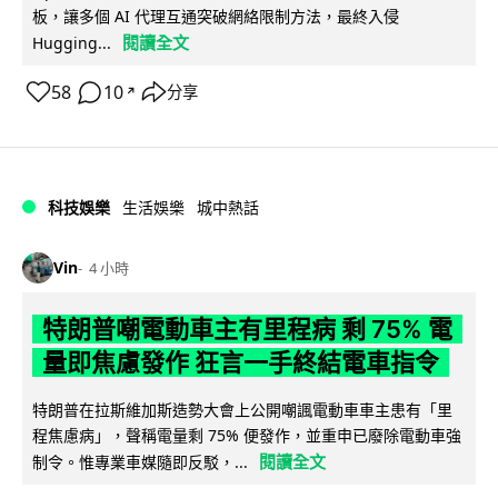
板，讓多個 AI 代理互通突破網絡限制方法，最終入侵
閱讀全文
Hugging...
58
10
分享
↗
科技娛樂
生活娛樂
城中熱話
Vin
4 小時
特朗普嘲電動車主有里程病 剩 75% 電
量即焦慮發作 狂言一手終結電車指令
特朗普在拉斯維加斯造勢大會上公開嘲諷電動車車主患有「里
程焦慮病」，聲稱電量剩 75% 便發作，並重申已廢除電動車強
閱讀全文
制令。惟專業車媒隨即反駁，...