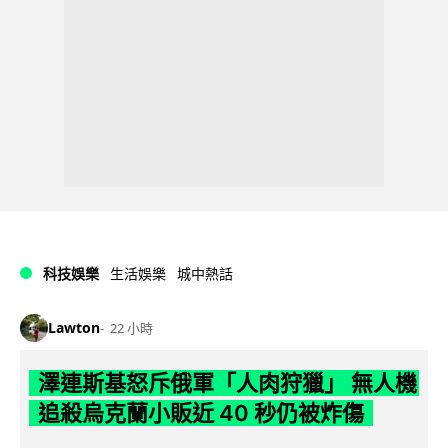
科技娛樂
生活娛樂
城中熱話
Lawton
22 小時
澤連斯基怒斥俄軍「人肉狩獵」 無人機
追殺烏克蘭小販近 40 秒仍被炸傷