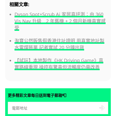
相關文章:
Dyson Spot+Scrub Ai 家居真評測：由 360
Vis Nav 升級 2 年舊機 + 2 個月新機真實感
受
淘寶公然販售假香港住址證明 用真實地址製
水電煤賬單 記者實試 20 分鐘出貨
【試玩】本地製作《HK Driving Game》真
實路線重現 操控有驚喜但流暢度仍需改善
📮
更多精彩文章每日送到電子郵箱