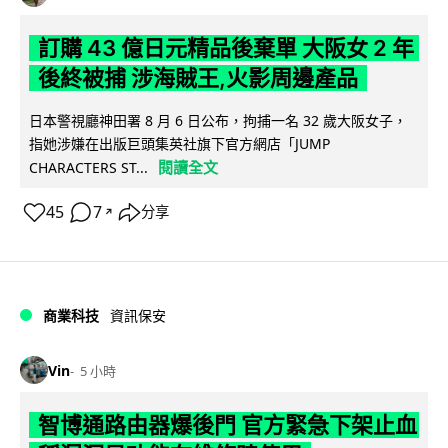
訂購 43 億日元精品後棄單 大阪女 2 年
後終被捕 涉海賊王,火影周邊產品
日本警視廳神田署 8 月 6 日公布，拘捕一名 32 歲大阪女子，
指她涉嫌在出版巨頭集英社旗下官方網店「JUMP
閱讀全文
CHARACTERS ST...
45
7
分享
↗
商業科技
資訊保安
Vin
5 小時
智博通路由器爆後門 官方緊急下架止血