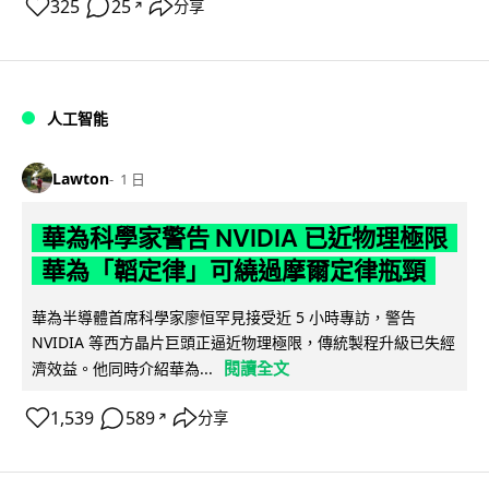
325
25
分享
↗
人工智能
Lawton
1 日
華為科學家警告 NVIDIA 已近物理極限
華為「韜定律」可繞過摩爾定律瓶頸
華為半導體首席科學家廖恒罕見接受近 5 小時專訪，警告
NVIDIA 等西方晶片巨頭正逼近物理極限，傳統製程升級已失經
閱讀全文
濟效益。他同時介紹華為...
1,539
589
分享
↗