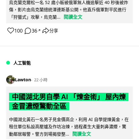
烏克蘭克爾松一名 52 歲小販被俄軍無人機追擊近 40 秒後被炸
傷，影片由烏克蘭總統澤連斯基公開。他直斥俄軍對平民進行
閱讀全文
「狩獵式」攻擊，烏克蘭...
100
36
分享
↗
人工智能
Lawton
22 小時
中國湖北男自學 AI 「煉金術」 屋內煉
金冒濃煙驚動全區
中國湖北黃石一名男子見金價高企，利用 AI 自學提煉黃金，在
租住單位私設高壓爐及作坊冶煉，過程產生大量刺鼻濃煙，驚
閱讀全文
動鄰居報警。警方到場揭發整...