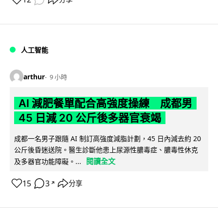
人工智能
arthur
9 小時
AI 減肥餐單配合高強度操練 成都男
45 日減 20 公斤後多器官衰竭
成都一名男子跟隨 AI 制訂高強度減脂計劃，45 日內減去約 20
公斤後昏迷送院。醫生診斷他患上尿源性膿毒症、膿毒性休克
閱讀全文
及多器官功能障礙。...
15
3
分享
↗