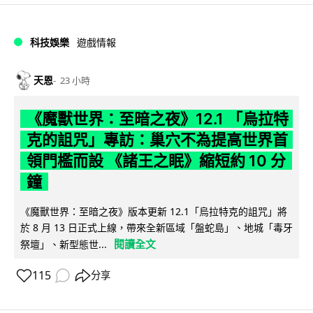
科技娛樂
遊戲情報
天恩
23 小時
《魔獸世界：至暗之夜》12.1 「烏拉特
克的詛咒」專訪：巢穴不為提高世界首
領門檻而設 《諸王之眠》縮短約 10 分
鐘
《魔獸世界：至暗之夜》版本更新 12.1「烏拉特克的詛咒」將
於 8 月 13 日正式上線，帶來全新區域「盤蛇島」、地城「毒牙
閱讀全文
祭壇」、新型態世...
115
分享