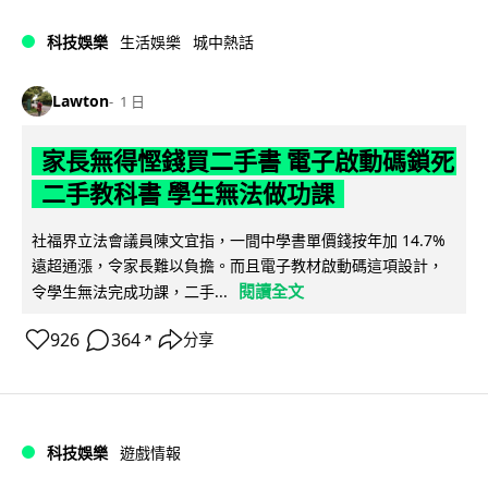
科技娛樂
生活娛樂
城中熱話
Lawton
1 日
家長無得慳錢買二手書 電子啟動碼鎖死
二手教科書 學生無法做功課
社福界立法會議員陳文宜指，一間中學書單價錢按年加 14.7%
遠超通漲，令家長難以負擔。而且電子教材啟動碼這項設計，
閱讀全文
令學生無法完成功課，二手...
926
364
分享
↗
科技娛樂
遊戲情報