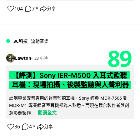
104
7
分享
↗
3C科技
流動音樂
89
Lawton
23 小時
【評測】Sony IER-M500 入耳式監聽
耳機：現場拍攝、後製監聽與人聲利器
談到專業混音專用的聲音監聽耳機，Sony 經典 MDR-7506 到
MDR-M1 專業錄音室耳機都為人熟悉。而現在舞台製作者與創
閱讀全文
意影像製作...
36
4
分享
↗