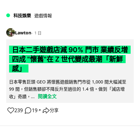
科技娛樂
遊戲情報
Lawton
1 日
日本二手遊戲店減 90% 門市 業績反增
四成 "懷舊"在 Z 世代變成最潮「新鮮
感」
日本零售巨頭 GEO 將懷舊遊戲銷售門市從 1,000 間大幅減至
99 間，但銷售額卻不降反升至過往的 1.4 倍。做到「減店增
閱讀全文
收」奇蹟，...
239
19
分享
↗