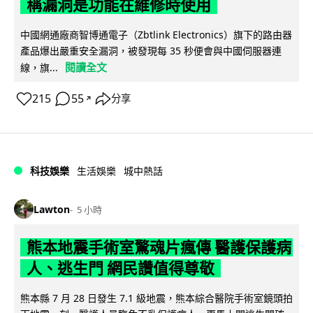
稱漏洞是功能在維修時使用
中國網通廠商智博通電子（Zbtlink Electronics）旗下的路由器
產品爆出嚴重安全漏洞，被發現每 35 秒便會與中國伺服器連
閱讀全文
線，旗...
215
55
分享
↗
科技娛樂
生活娛樂
城中熱話
Lawton
5 小時
熊本地震手術室驚魂片瘋傳 醫護保護病
人、逃生門 網民讚值得尊敬
熊本縣 7 月 28 日發生 7.1 級地震，熊本綜合醫院手術室鏡頭拍