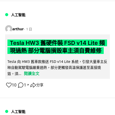
人工智能
arthur
1 日
Tesla HW3 舊硬件裝 FSD v14 Lite 頻
現過熱 部分電腦損毀車主須自費維修
Tesla 向 HW3 舊車款推送 FSD v14 Lite 系統，引發大量車主反
映自動駕駛電腦嚴重過熱，部分更觸發高溫保護甚至直接燒
閱讀全文
毀，須...
10
1
分享
↗
人工智能