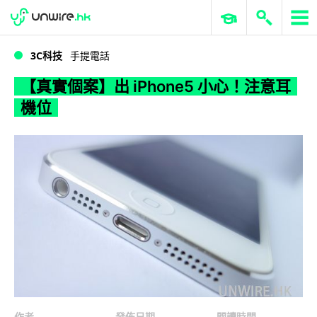
WWDC 2026
GenAI 與雲端科技專區
ERP 與商業 AI
【真實個案】出 iPhone5 小心！注意耳機位
3C科技
手提電話
【真實個案】出 iPhone5 小心！注意耳
機位
作者
發佈日期
閱讀時間