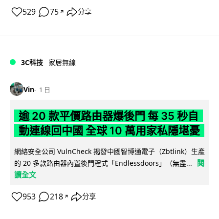
529
75
分享
↗
3C科技
家居無線
Vin
1 日
逾 20 款平價路由器爆後門 每 35 秒自
動連線回中國 全球 10 萬用家私隱堪憂
網絡安全公司 VulnCheck 揭發中國智博通電子（Zbtlink）生產
閱
的 20 多款路由器內置後門程式「Endlessdoors」（無盡...
讀全文
953
218
分享
↗