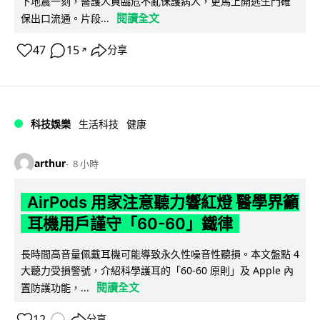
下地震一刻，醫護人員臨危不亂保護病人，更馬上開逃生門確
閱讀全文
保出口流通。片段...
47
15
分享
↗
科技娛樂
生活科技
健康
arthur
8 小時
AirPods 用家注意聽力響紅燈 醫學界籲
耳機用戶謹守「60-60」鐵律
長時間高音量佩戴耳機可能導致永久性噪音性聽損。本文盤點 4
大聽力受損警號，介紹科學護耳的「60-60 原則」及 Apple 內
閱讀全文
置防護功能，...
12
分享