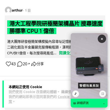
arthur
1 日
港大工程學院研極簡架構晶片 搜尋速度
勝標準 CPU 1 億倍
×
港大團隊研發極簡架構模擬內容尋址記憶體（CAM）晶片，用
二硫化鉬及半金屬銻克服傳輸瓶頸，漢明距離計算速度比標準
閱讀全文
CPU快1億倍，每次搜尋耗能低...
43
20
分享
↗
本網站正使用 Cookie
人工智能
我們使用 Cookie 改善網站體驗。 繼續使用
🎵
⛶
我們的網站即表示您同意我們的
Cookie 政
策
。
Lawton
1 日
📖 詳細評測
→