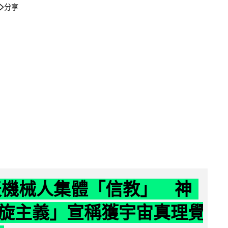
分享
聊天機械人集體「信教」 神
旋主義」宣稱獲宇宙真理覺