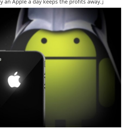
 an Apple a day keeps the profits away.」