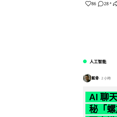
86
28
↗
人工智能
藍骨
2 小時
AI 
秘「螺