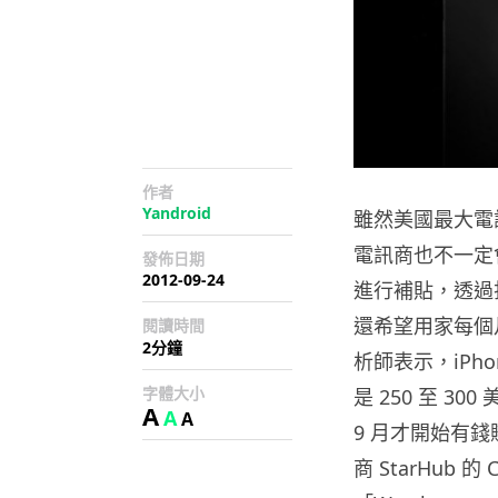
作者
Yandroid
雖然美國最大電訊商
電訊商也不一定
發佈日期
2012-09-24
進行補貼，透過
還希望用家每個
閱讀時間
2分鐘
析師表示，iPho
字體大小
是 250 至 3
A
A
A
9 月才開始有錢
商 StarHub 的