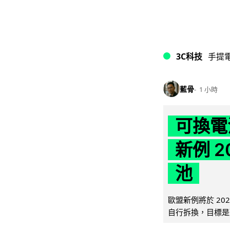
3C科技
手提
藍骨
1 小時
可換電
新例 
池
歐盟新例將於 20
自行拆換，目標是延