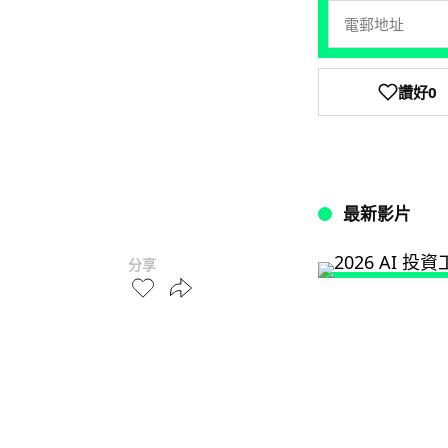
讚好
0
最新影片
分享