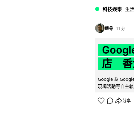
科技娛樂
生
藍骨
11 分
Goo
店 香
Google 為 Go
現場活動等自主執
分享