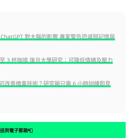
ChatGPT 對大腦的影響 專家警告恐減弱記憶與
2 至 3 杯咖啡 復旦大學研究：可降低情緒及壓力
可改善揸車技術？研究揭只需 6 小時訓練即見
📮
送到電子郵箱