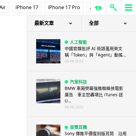
Air
iPhone 17
iPhone 17 Pro
AirPods Pro 3
Ap
最新文章
全部
人工智能
中國官媒批評 AI 術語濫用英文
稱「Token」與「Agent」動搖...
08.08.2026
汽車科技
BMW 車廂熒幕強推蜘蛛俠電影
廣告 車主怒轟堪比 iTunes 送
U...
08.08.2026
音樂耳機
Sony 傳推平價復刻版耳筒 沿用