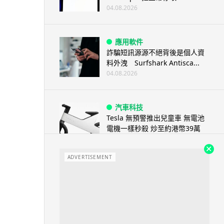
04.08.2026
應用軟件
詐騙短訊源源不絕背後是個人資
料外洩 Surfshark Antisca...
04.08.2026
汽車科技
Tesla 無預警推出兒童車 無電池
電機一樣秒殺 炒至約港幣39萬
04.08.2026
ADVERTISEMENT
iPhone app
歐盟再發功 Apple 終答應
iPhone 跨機剪貼簿將可貼 ...
04.08.2026