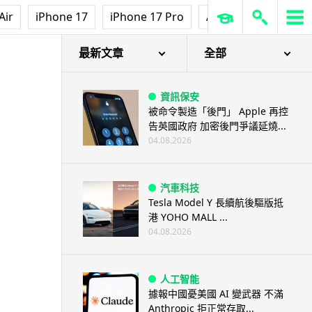
Air
iPhone 17
iPhone 17 Pro
AirPods Pro 3
Ap
最新文章
全部
資訊保安
被命令製造「後門」 Apple 再控
告英國政府 加密後門爭議延燒...
04.08.2026
汽車科技
Tesla Model Y 長續航後驅版抵
港 YOHO MALL ...
04.08.2026
人工智能
據報中國憂美國 AI 變武器 不滿
Anthropic 拒正常存取...