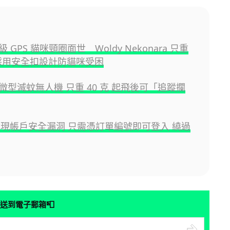
 GPS 貓咪頸圈面世 Woldy Nekonara 只重
 採用安全扣設計防貓咪受困
微型滅蚊無人機 只重 40 克 起飛後可「追蹤攔
被發現帳戶安全漏洞 只需憑訂單編號即可登入 繞過
📮
送到電子郵箱