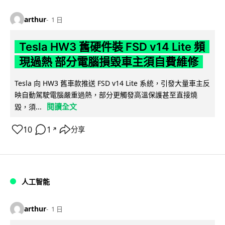
arthur
1 日
Tesla HW3 舊硬件裝 FSD v14 Lite 頻
現過熱 部分電腦損毀車主須自費維修
Tesla 向 HW3 舊車款推送 FSD v14 Lite 系統，引發大量車主反
映自動駕駛電腦嚴重過熱，部分更觸發高溫保護甚至直接燒
閱讀全文
毀，須...
10
1
分享
↗
人工智能
arthur
1 日