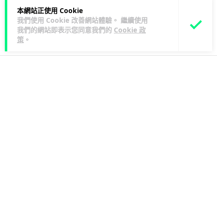
閱讀全文
為年內連續第 3 個...
本網站正使用 Cookie
我們使用 Cookie 改善網站體驗。 繼續使用
我們的網站即表示您同意我們的
Cookie 政
33
5
分享
↗
策
。
Windows 11
應用軟件
應用軟件
arthur
3 日
Windows 11 太食 RAM？Microsoft 認
低威承諾為 8GB 電腦「減磅」
8GB RAM 用戶終於有救？Microsoft 終於肯認 Windows
11「太食 RAM」！💥 有測試顯示，8GB 電腦一開機閒置已
閱讀全文
經...
318
44
分享
↗