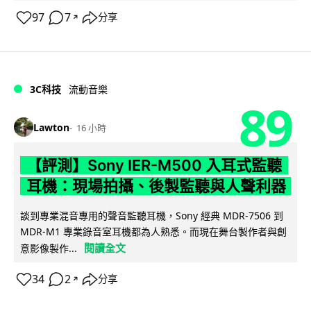
97
7
分享
↗
3C科技
流動音樂
89
Lawton
16 小時
【評測】Sony IER-M500 入耳式監聽
耳機：現場拍攝、後製監聽與人聲利器
談到專業混音專用的聲音監聽耳機，Sony 經典 MDR-7506 到
MDR-M1 專業錄音室耳機都為人熟悉。而現在舞台製作者與創
閱讀全文
意影像製作...
34
2
分享
↗