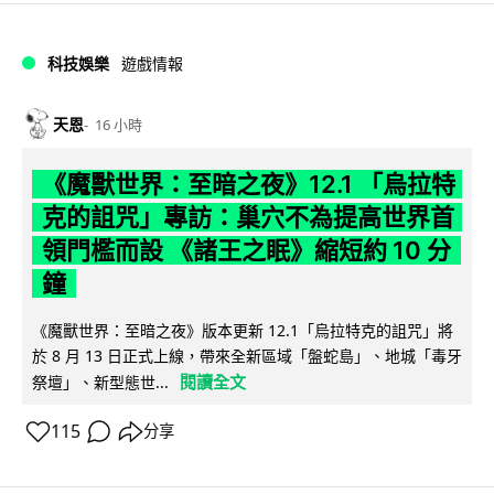
科技娛樂
遊戲情報
天恩
16 小時
《魔獸世界：至暗之夜》12.1 「烏拉特
克的詛咒」專訪：巢穴不為提高世界首
領門檻而設 《諸王之眠》縮短約 10 分
鐘
《魔獸世界：至暗之夜》版本更新 12.1「烏拉特克的詛咒」將
於 8 月 13 日正式上線，帶來全新區域「盤蛇島」、地城「毒牙
閱讀全文
祭壇」、新型態世...
115
分享