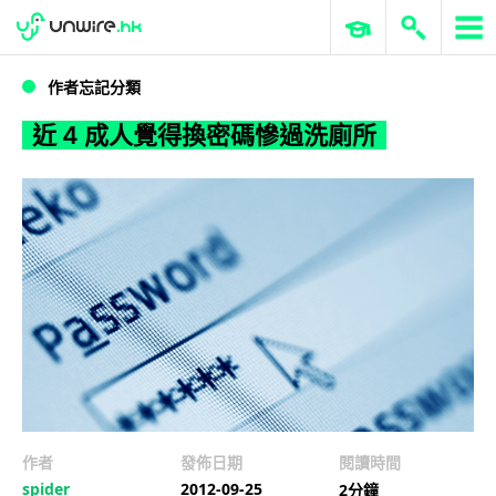
WWDC 2026
GenAI 與雲端科技專區
ERP 與商業 AI
近 4 成人覺得換密碼慘過洗廁所
作者忘記分類
近 4 成人覺得換密碼慘過洗廁所
作者
發佈日期
閱讀時間
spider
2012-09-25
2分鐘