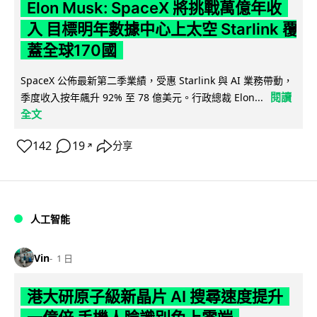
Elon Musk: SpaceX 將挑戰萬億年收
入 目標明年數據中心上太空 Starlink 覆
蓋全球170國
SpaceX 公佈最新第二季業績，受惠 Starlink 與 AI 業務帶動，
閱讀
季度收入按年飆升 92% 至 78 億美元。行政總裁 Elon...
全文
142
19
分享
↗
人工智能
Vin
1 日
港大研原子級新晶片 AI 搜尋速度提升