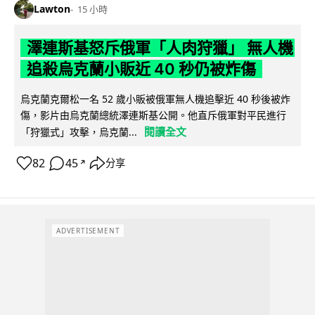
Lawton
15 小時
澤連斯基怒斥俄軍「人肉狩獵」 無人機
追殺烏克蘭小販近 40 秒仍被炸傷
烏克蘭克爾松一名 52 歲小販被俄軍無人機追擊近 40 秒後被炸
傷，影片由烏克蘭總統澤連斯基公開。他直斥俄軍對平民進行
閱讀全文
「狩獵式」攻擊，烏克蘭...
82
45
分享
↗
ADVERTISEMENT