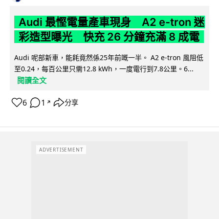
Audi 最慳電量產車現身 A2 e-tron 迷
彩造型曝光 快充 26 分鐘充滿 8 成電
Audi 呢部新車，能耗竟然係25年前嘅一半。 A2 e-tron 風阻低
至0.24，每百公里只需12.8 kWh，一度電行到7.8公里。6...
閱讀全文
6
1
分享
↗
ADVERTISEMENT