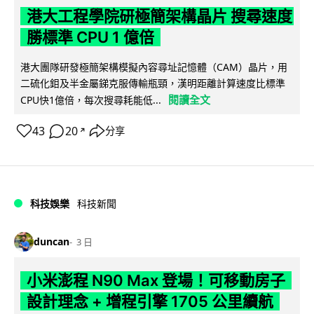
港大工程學院研極簡架構晶片 搜尋速度
勝標準 CPU 1 億倍
港大團隊研發極簡架構模擬內容尋址記憶體（CAM）晶片，用
二硫化鉬及半金屬銻克服傳輸瓶頸，漢明距離計算速度比標準
閱讀全文
CPU快1億倍，每次搜尋耗能低...
43
20
分享
↗
科技娛樂
科技新聞
duncan
3 日
小米澎程 N90 Max 登場！可移動房子
設計理念 + 增程引擎 1705 公里續航