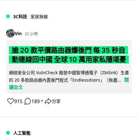
3C科技
家居無線
Vin
22 小時
逾 20 款平價路由器爆後門 每 35 秒自
動連線回中國 全球 10 萬用家私隱堪憂
網絡安全公司 VulnCheck 揭發中國智博通電子（Zbtlink）生產
閱
的 20 多款路由器內置後門程式「Endlessdoors」（無盡...
讀全文
915
189
分享
↗
人工智能