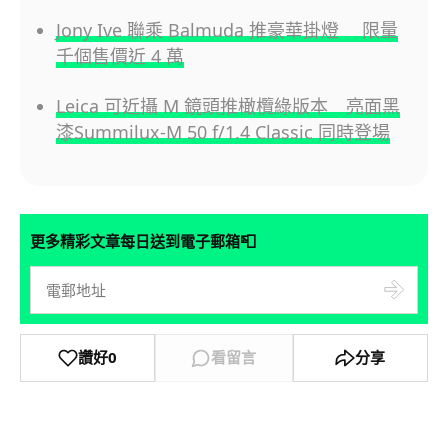
Jony Ive 聯乘 Balmuda 推豪華掛燈 限量
千個售價近 4 萬
Leica 可近攝 M 鏡頭推橄欖綠版本 亮面黑
漆Summilux-M 50 f/1.4 Classic 同時登場
📮
更多精彩文章每日送到電子郵箱
讚好
0
看留言
分享