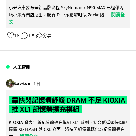
小米汽車發布全新品牌澎程 SkyNomad，N90 MAX 已經係內
閱讀全
地小米專門店展出，睇真 D 車尾點解咁似 Zeekr 既...
文
18
1
分享
↗
人工智能
Lawton
1 日
靠快閃記憶體紓緩 DRAM 不足 KIOXIA
推 XL1 記憶體擴充模組
KIOXIA 發表全新記憶體擴充模組 XL1 系列，結合低延遲快閃記
憶體 XL-FLASH 與 CXL 介面，將快閃記憶體轉化為記憶體擴充