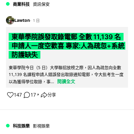
商業科技
資訊保安
Lawton
1 日
東華學院誤發取錄電郵 全數 11,139 名
申請人一度空歡喜 專家:人為疏忽+系統
防護缺失
東華學院今日（5 日）大學聯招放榜之際，因人為疏忽向全數
11,139 名課程申請人錯誤發出取錄通知電郵，令大批考生一度
閱讀全文
以為獲得學位取錄，事...
147
17
分享
↗
科技娛樂
影視娛樂