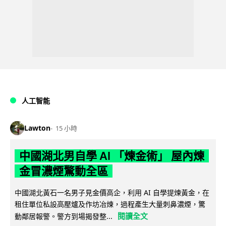
人工智能
Lawton
15 小時
中國湖北男自學 AI 「煉金術」 屋內煉
金冒濃煙驚動全區
中國湖北黃石一名男子見金價高企，利用 AI 自學提煉黃金，在
租住單位私設高壓爐及作坊冶煉，過程產生大量刺鼻濃煙，驚
閱讀全文
動鄰居報警。警方到場揭發整...