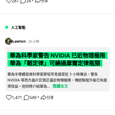
287
24
分享
↗
人工智能
Lawton
20 小時
華為科學家警告 NVIDIA 已近物理極限
華為「韜定律」可繞過摩爾定律瓶頸
華為半導體首席科學家廖恒罕見接受近 5 小時專訪，警告
NVIDIA 等西方晶片巨頭正逼近物理極限，傳統製程升級已失經
閱讀全文
濟效益。他同時介紹華為...
1,471
549
分享
↗