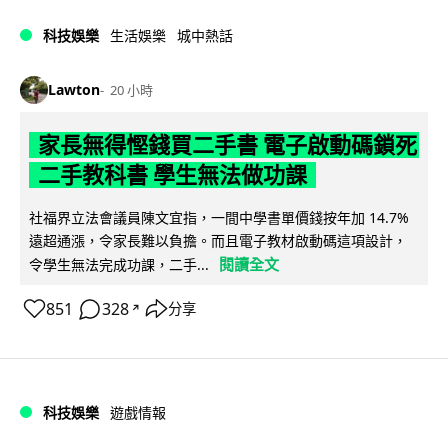
科技娛樂
生活娛樂
城中熱話
Lawton
20 小時
家長無得慳錢買二手書 電子啟動碼鎖死
二手教科書 學生無法做功課
社福界立法會議員陳文宜指，一間中學書單價錢按年加 14.7%
遠超通漲，令家長難以負擔。而且電子教材啟動碼這項設計，
閱讀全文
令學生無法完成功課，二手...
851
328
分享
↗
科技娛樂
遊戲情報