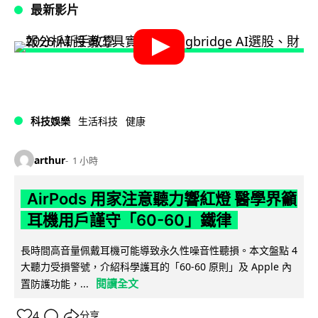
最新影片
科技娛樂
生活科技
健康
arthur
1 小時
AirPods 用家注意聽力響紅燈 醫學界籲
耳機用戶謹守「60-60」鐵律
長時間高音量佩戴耳機可能導致永久性噪音性聽損。本文盤點 4
大聽力受損警號，介紹科學護耳的「60-60 原則」及 Apple 內
閱讀全文
置防護功能，...
4
分享