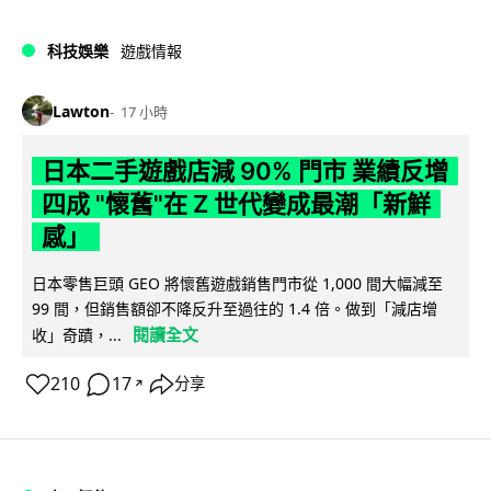
科技娛樂
遊戲情報
Lawton
17 小時
日本二手遊戲店減 90% 門市 業績反增
四成 "懷舊"在 Z 世代變成最潮「新鮮
感」
日本零售巨頭 GEO 將懷舊遊戲銷售門市從 1,000 間大幅減至
99 間，但銷售額卻不降反升至過往的 1.4 倍。做到「減店增
閱讀全文
收」奇蹟，...
210
17
分享
↗