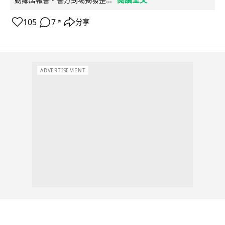
105
7
分享
↗
ADVERTISEMENT