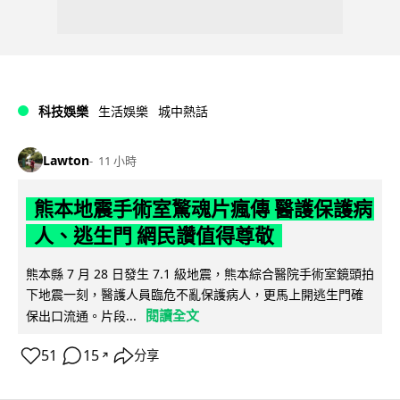
科技娛樂
生活娛樂
城中熱話
Lawton
11 小時
熊本地震手術室驚魂片瘋傳 醫護保護病
人、逃生門 網民讚值得尊敬
熊本縣 7 月 28 日發生 7.1 級地震，熊本綜合醫院手術室鏡頭拍
下地震一刻，醫護人員臨危不亂保護病人，更馬上開逃生門確
閱讀全文
保出口流通。片段...
51
15
分享
↗