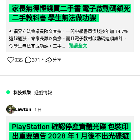
家長無得慳錢買二手書 電子啟動碼鎖死
二手教科書 學生無法做功課
社福界立法會議員陳文宜指，一間中學書單價錢按年加 14.7%
遠超通漲，令家長難以負擔。而且電子教材啟動碼這項設計，
閱讀全文
令學生無法完成功課，二手...
935
371
分享
↗
科技娛樂
遊戲情報
Lawton
1 日
PlayStation 確認停產實體光碟 包裝印
出重要通告 2028 年 1 月後不出光碟遊