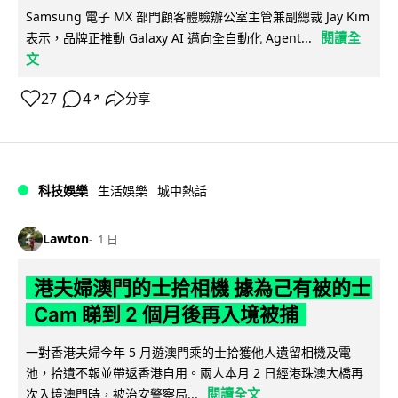
Samsung 電子 MX 部門顧客體驗辦公室主管兼副總裁 Jay Kim
閱讀全
表示，品牌正推動 Galaxy AI 邁向全自動化 Agent...
文
27
4
分享
↗
科技娛樂
生活娛樂
城中熱話
Lawton
1 日
港夫婦澳門的士拾相機 據為己有被的士
Cam 睇到 2 個月後再入境被捕
一對香港夫婦今年 5 月遊澳門乘的士拾獲他人遺留相機及電
池，拾遺不報並帶返香港自用。兩人本月 2 日經港珠澳大橋再
閱讀全文
次入境澳門時，被治安警察局...