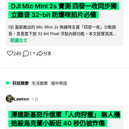
DJI Mic Mini 2s 實測 四發一收同步獨
立錄音 32-bit 防爆咪拍片必備
DJI 最新推出的 Mic Mini 2s 無線咪支援「四發一收」分軌錄
音，並首度下放 32-bit Float 浮點內錄功能。本文經實測其...
閱讀全文
249
1
分享
↗
科技娛樂
生活娛樂
城中熱話
Lawton
1 日
澤連斯基怒斥俄軍「人肉狩獵」 無人機
追殺烏克蘭小販近 40 秒仍被炸傷