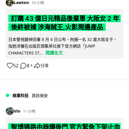
Lawton
10 小時
訂購 43 億日元精品後棄單 大阪女 2 年
後終被捕 涉海賊王,火影周邊產品
日本警視廳神田署 8 月 6 日公布，拘捕一名 32 歲大阪女子，
指她涉嫌在出版巨頭集英社旗下官方網店「JUMP
閱讀全文
CHARACTERS ST...
52
8
分享
↗
商業科技
資訊保安
Vin
11 小時
智博通路由器爆後門 官方緊急下架止血