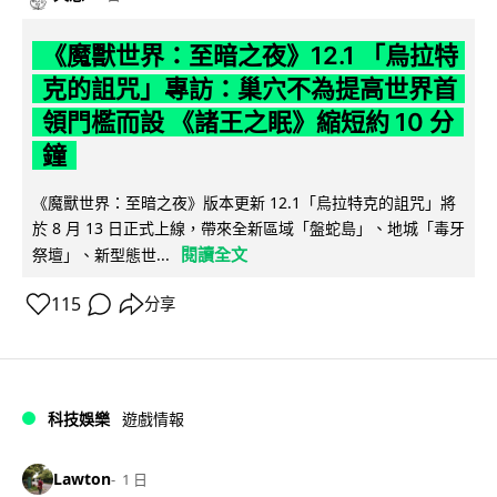
《魔獸世界：至暗之夜》12.1 「烏拉特
克的詛咒」專訪：巢穴不為提高世界首
領門檻而設 《諸王之眠》縮短約 10 分
鐘
《魔獸世界：至暗之夜》版本更新 12.1「烏拉特克的詛咒」將
於 8 月 13 日正式上線，帶來全新區域「盤蛇島」、地城「毒牙
閱讀全文
祭壇」、新型態世...
115
分享
科技娛樂
遊戲情報
Lawton
1 日