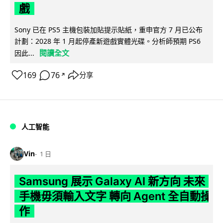
戲
Sony 已在 PS5 主機包裝加貼提示貼紙，重申官方 7 月已公布
計劃：2028 年 1 月起停產新遊戲實體光碟。分析師預期 PS6
閱讀全文
因此...
169
76
分享
↗
人工智能
Vin
1 日
Samsung 展示 Galaxy AI 新方向 未來
手機毋須輸入文字 轉向 Agent 全自動操
作