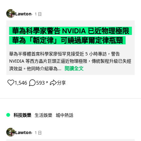
Lawton
1 日
華為科學家警告 NVIDIA 已近物理極限
華為「韜定律」可繞過摩爾定律瓶頸
華為半導體首席科學家廖恒罕見接受近 5 小時專訪，警告
NVIDIA 等西方晶片巨頭正逼近物理極限，傳統製程升級已失經
閱讀全文
濟效益。他同時介紹華為...
1,546
593
分享
↗
科技娛樂
生活娛樂
城中熱話
Lawton
1 日