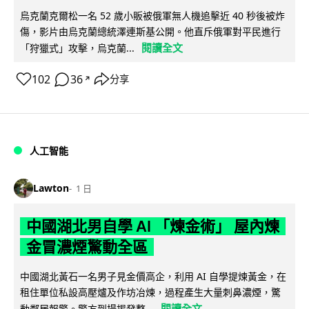
烏克蘭克爾松一名 52 歲小販被俄軍無人機追擊近 40 秒後被炸
傷，影片由烏克蘭總統澤連斯基公開。他直斥俄軍對平民進行
閱讀全文
「狩獵式」攻擊，烏克蘭...
102
36
分享
↗
人工智能
Lawton
1 日
中國湖北男自學 AI 「煉金術」 屋內煉
金冒濃煙驚動全區
中國湖北黃石一名男子見金價高企，利用 AI 自學提煉黃金，在
租住單位私設高壓爐及作坊冶煉，過程產生大量刺鼻濃煙，驚
閱讀全文
動鄰居報警。警方到場揭發整...