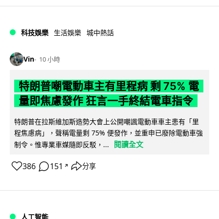
科技娛樂
生活娛樂
城中熱話
Vin
10 小時
特朗普嘲電動車主有里程病 剩 75% 電
量即焦慮發作 狂言一手終結電車指令
特朗普在拉斯維加斯造勢大會上公開嘲諷電動車車主患有「里
程焦慮病」，聲稱電量剩 75% 便發作，並重申已廢除電動車強
閱讀全文
制令。惟專業車媒隨即反駁，...
386
151
分享
↗
人工智能