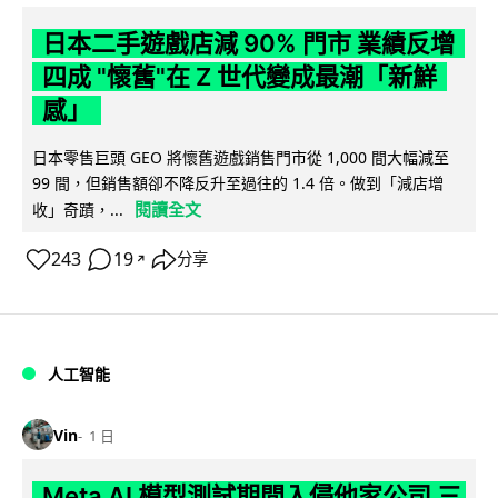
日本二手遊戲店減 90% 門市 業績反增
四成 "懷舊"在 Z 世代變成最潮「新鮮
感」
日本零售巨頭 GEO 將懷舊遊戲銷售門市從 1,000 間大幅減至
99 間，但銷售額卻不降反升至過往的 1.4 倍。做到「減店增
閱讀全文
收」奇蹟，...
243
19
分享
↗
人工智能
Vin
1 日
Meta AI 模型測試期間入侵他家公司 三