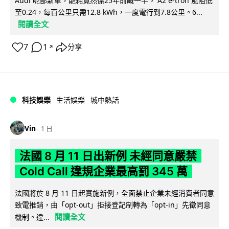
Audi 呢部新車，能耗竟然係25年前嘅一半。 A2 e-tron 風阻低
至0.24，每百公里只需12.8 kWh，一度電行到7.8公里。6...
閱讀全文
7
1
分享
↗
科技娛樂
生活娛樂
城中熱話
Vin
1 日
法國 8 月 11 日出新例 未經同意嚴禁
Cold Call 違規企業最高罰 345 萬
法國將於 8 月 11 日起實施新例，全面禁止企業未經消費者同意
致電推銷，由「opt-out」拒接登記制轉為「opt-in」先徵同意
閱讀全文
機制。違...