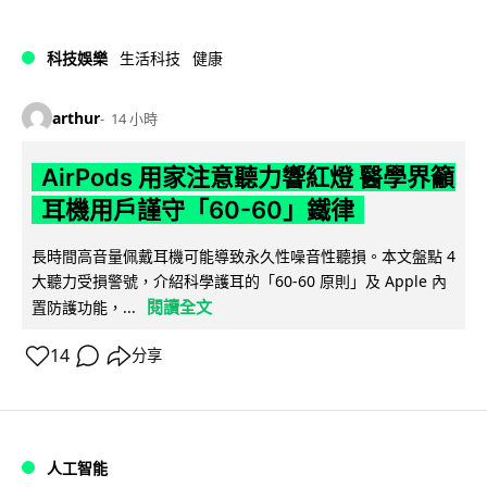
科技娛樂
生活科技
健康
arthur
14 小時
AirPods 用家注意聽力響紅燈 醫學界籲
耳機用戶謹守「60-60」鐵律
長時間高音量佩戴耳機可能導致永久性噪音性聽損。本文盤點 4
大聽力受損警號，介紹科學護耳的「60-60 原則」及 Apple 內
閱讀全文
置防護功能，...
14
分享
人工智能