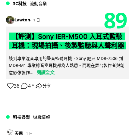
3C科技
流動音樂
89
Lawton
1 日
【評測】Sony IER-M500 入耳式監聽
耳機：現場拍攝、後製監聽與人聲利器
談到專業混音專用的聲音監聽耳機，Sony 經典 MDR-7506 到
MDR-M1 專業錄音室耳機都為人熟悉。而現在舞台製作者與創
閱讀全文
意影像製作...
36
4
分享
↗
科技娛樂
遊戲情報
天恩
1 日