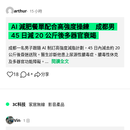
arthur
15 小時
AI 減肥餐單配合高強度操練 成都男
45 日減 20 公斤後多器官衰竭
成都一名男子跟隨 AI 制訂高強度減脂計劃，45 日內減去約 20
公斤後昏迷送院。醫生診斷他患上尿源性膿毒症、膿毒性休克
閱讀全文
及多器官功能障礙。...
18
4
分享
↗
3C科技
家居無線
影音產品
Vin
1 日