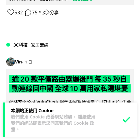
532
75
分享
↗
3C科技
家居無線
Vin
1 日
逾 20 款平價路由器爆後門 每 35 秒自
動連線回中國 全球 10 萬用家私隱堪憂
網絡安全公司 VulnCheck 揭發中國智博通電子（Zbtlink）生產
閱
的 20 多款路由器內置後門程式「Endlessdoors」（無盡...
本網站正使用 Cookie
讀全文
我們使用 Cookie 改善網站體驗。 繼續使用
我們的網站即表示您同意我們的
Cookie 政
策
。
964
221
分享
↗