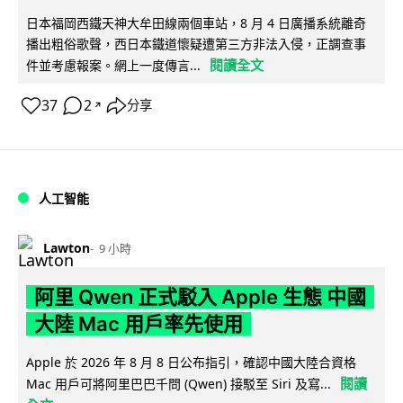
日本福岡西鐵天神大牟田線兩個車站，8 月 4 日廣播系統離奇
播出粗俗歌聲，西日本鐵道懷疑遭第三方非法入侵，正調查事
閱讀全文
件並考慮報案。網上一度傳言...
37
2
分享
↗
人工智能
Lawton
9 小時
阿里 Qwen 正式駁入 Apple 生態 中國
大陸 Mac 用戶率先使用
Apple 於 2026 年 8 月 8 日公布指引，確認中國大陸合資格
閱讀
Mac 用戶可將阿里巴巴千問 (Qwen) 接駁至 Siri 及寫...