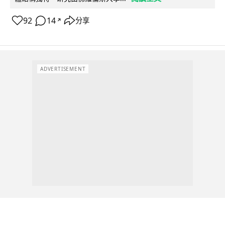
92
14
分享
↗
ADVERTISEMENT