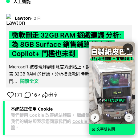
人工智能
Lawton
2 日
微軟刪走 32GB RAM 遊戲建議 分析:
為 8GB Surface 銷售鋪路 連自家
×
Copilot+ 門檻也未到
Microsoft 被發現靜靜刪除官方網站上，對遊戲玩家要為電腦配
置 32GB RAM 的建議。分析指微軟同時新推出的 8GB RAM 入
閱讀全文
門...
171
16
分享
↗
本網站正使用 Cookie
我們使用 Cookie 改善網站體驗。 繼續使用
🎵
⛶
我們的網站即表示您同意我們的
Cookie 政
科技娛樂
影視娛樂
策
。
📖 文字版訪問
→