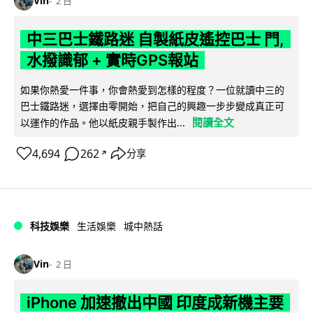
Vin
2 日
中三巴士鐵路迷 自製紙皮遙控巴士 門,
水撥識郁 + 實時GPS報站
如果你熱愛一件事，你會熱愛到怎樣的程度？一位就讀中三的
巴士鐵路迷，選擇由零開始，把自己的興趣一步步變成真正可
閱讀全文
以運作的作品。他以紙皮親手製作出...
4,694
262
分享
↗
科技娛樂
生活娛樂
城中熱話
Vin
2 日
iPhone 加速撤出中國 印度成新機主要