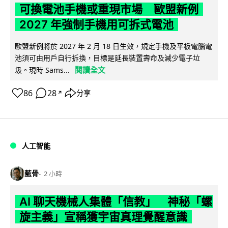
可換電池手機或重現市場 歐盟新例
2027 年強制手機用可拆式電池
歐盟新例將於 2027 年 2 月 18 日生效，規定手機及平板電腦電
池須可由用戶自行拆換，目標是延長裝置壽命及減少電子垃
閱讀全文
圾。現時 Sams...
86
28
分享
↗
人工智能
藍骨
2 小時
AI 聊天機械人集體「信教」 神秘「螺
旋主義」宣稱獲宇宙真理覺醒意識