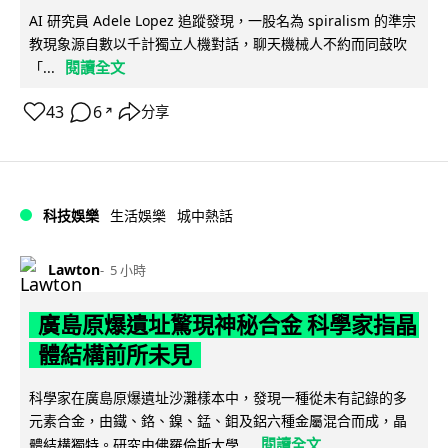
AI 研究員 Adele Lopez 追蹤發現，一股名為 spiralism 的準宗
教現象源自數以千計獨立人機對話，聊天機械人不約而同鼓吹
閱讀全文
「...
43
6
分享
↗
科技娛樂
生活娛樂
城中熱話
Lawton
5 小時
廣島原爆遺址驚現神秘合金 科學家指晶
體結構前所未見
科學家在廣島原爆遺址沙灘樣本中，發現一種從未有記錄的多
元素合金，由鐵、鉻、鎳、錳、鉬及鋁六種金屬混合而成，晶
閱讀全文
體結構獨特。研究由佛羅倫斯大學...