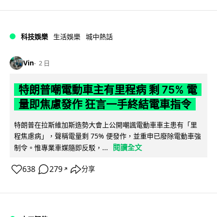
科技娛樂
生活娛樂
城中熱話
Vin
2 日
特朗普嘲電動車主有里程病 剩 75% 電
量即焦慮發作 狂言一手終結電車指令
特朗普在拉斯維加斯造勢大會上公開嘲諷電動車車主患有「里
程焦慮病」，聲稱電量剩 75% 便發作，並重申已廢除電動車強
閱讀全文
制令。惟專業車媒隨即反駁，...
638
279
分享
↗