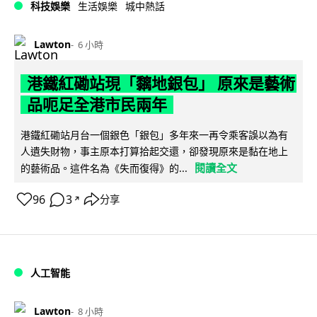
科技娛樂
生活娛樂
城中熱話
Lawton
6 小時
港鐵紅磡站現「黐地銀包」 原來是藝術
品呃足全港市民兩年
港鐵紅磡站月台一個銀色「銀包」多年來一再令乘客誤以為有
人遺失財物，事主原本打算拾起交還，卻發現原來是黏在地上
閱讀全文
的藝術品。這件名為《失而復得》的...
96
3
分享
↗
人工智能
Lawton
8 小時