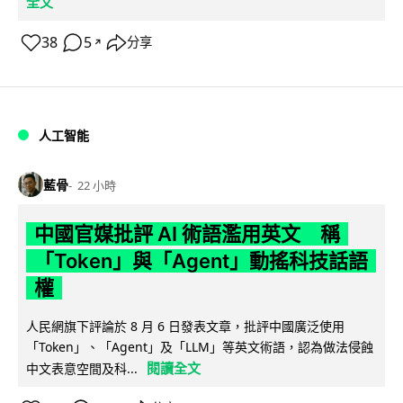
全文
38
5
分享
↗
人工智能
藍骨
22 小時
中國官媒批評 AI 術語濫用英文 稱
「Token」與「Agent」動搖科技話語
權
人民網旗下評論於 8 月 6 日發表文章，批評中國廣泛使用
「Token」、「Agent」及「LLM」等英文術語，認為做法侵蝕
閱讀全文
中文表意空間及科...