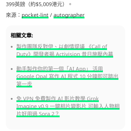
399英鎊（約$5,009港元）。
來源：
pocket-lint
/
autographer
相關文章:
製作團隊反對伊、以劇情提議 《Call of
Duty》開發者揭 Activision 昔日施壓內幕
動手製作你的第一個「AI App」 活用
Google Opal 寫作 AI 程式 10 分鐘即可踏出
第一步
免 VPN 免費製作 AI 影片教學 Grok
Imagine v0.9 一鍵相片變影片 可輸入人物相
片好用過 Sora 2？