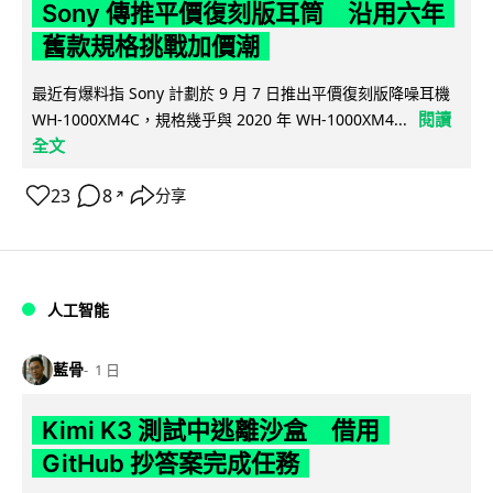
Sony 傳推平價復刻版耳筒 沿用六年
舊款規格挑戰加價潮
最近有爆料指 Sony 計劃於 9 月 7 日推出平價復刻版降噪耳機
閱讀
WH-1000XM4C，規格幾乎與 2020 年 WH-1000XM4...
全文
23
8
分享
↗
人工智能
藍骨
1 日
Kimi K3 測試中逃離沙盒 借用
GitHub 抄答案完成任務