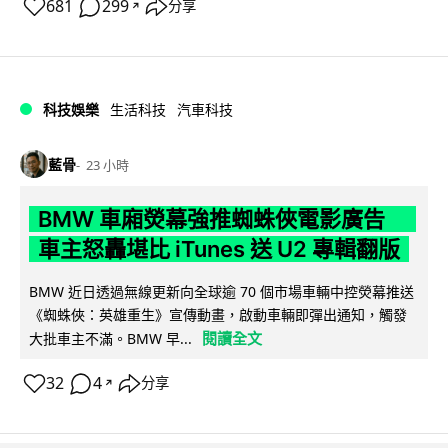
681
299
分享
↗
科技娛樂
生活科技
汽車科技
藍骨
23 小時
BMW 車廂熒幕強推蜘蛛俠電影廣告
車主怒轟堪比 iTunes 送 U2 專輯翻版
BMW 近日透過無線更新向全球逾 70 個市場車輛中控熒幕推送
《蜘蛛俠：英雄重生》宣傳動畫，啟動車輛即彈出通知，觸發
閱讀全文
大批車主不滿。BMW 早...
32
4
分享
↗