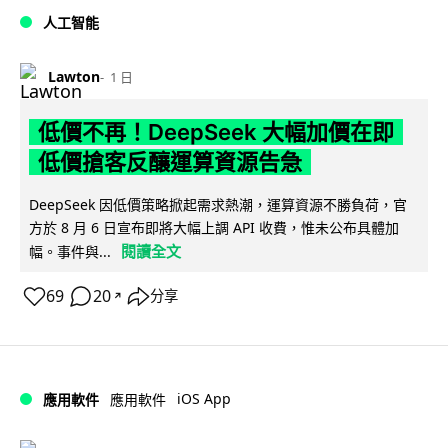
人工智能
Lawton
1 日
低價不再！DeepSeek 大幅加價在即
低價搶客反釀運算資源告急
DeepSeek 因低價策略掀起需求熱潮，運算資源不勝負荷，官
方於 8 月 6 日宣布即將大幅上調 API 收費，惟未公布具體加
閱讀全文
幅。事件與...
69
20
分享
↗
iOS App
應用軟件
應用軟件