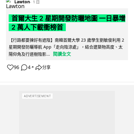
Lawton
1 日
首爾大生 2 星期開發防曬地圖 一日暴增
2 萬人下載衝榜首
【行路都要揀好有遮陰】南韓首爾大學 23 歲學生劉敏俊利用 2
星期開發防曬導航 App「走向陰涼處」，結合建築物高度、太
閱讀全文
陽仰角及行道樹陰影...
96
4
分享
↗
ADVERTISEMENT