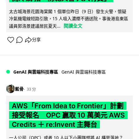
太古城海景花園海棠閣 1 個單位昨日（9 日）發生火警，懷疑
冷氣機電線短路引致，15 人吸入濃煙不適送院。事後港島東區
閱讀全文
議員郭浩景建議居民夏天...
分享
GenAI 與雲端科技專區
GenAI 與雲端科技專區
藍骨
33 分
AWS「From Idea to Frontier」計劃
接受報名 OPC 贏取 10 萬美元 AWS
Credits ＋ re:Invent 主舞台
一人公司（OPC）或者 10 人以下小團隊想將 AI 構思落地？