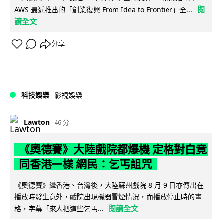
閱
AWS 最近推出的「創業復興 From Idea to Frontier」全...
讀全文
分享
科技娛樂
影視娛樂
Lawton
46 分
《奧德賽》大陸戲院都爆機 定格對白竟
同香港一樣 網民：乞丐詛咒
《奧德賽》繼香港、台灣後，大陸蘇州戲院 8 月 9 日亦傳出在
播放時發生意外，戲院出現機器冒煙情況，而播放停止時的畫
閱讀全文
格，字幕「來人把這些乞丐...