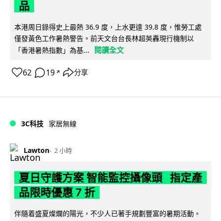
品
本港周日錄得史上最熱 36.9 度，上水更達 39.8 度，惟勞工處
僅發黃色工作暑熱警告。前天文台台長林超英轟現行機制以
閱讀全文
「香港暑熱指數」為基...
62
19
分享
↗
3C科技
家居無線
Lawton
2 小時
夏日守護方案 智能監控攝像頭 指定產
品限時優惠 7 折
伴隨着盛夏燦爛的陽光，不少人已著手規劃豐富的暑期活動。