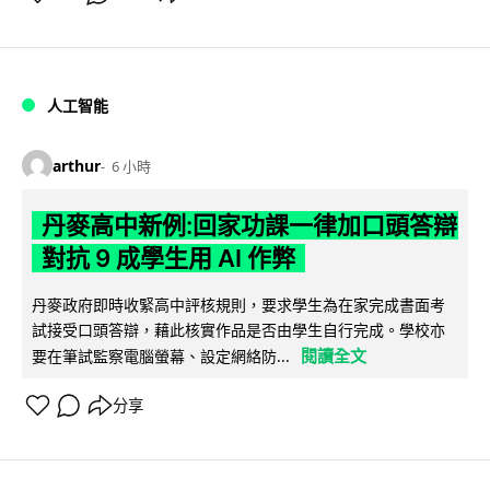
人工智能
arthur
6 小時
丹麥高中新例:回家功課一律加口頭答辯
對抗 9 成學生用 AI 作弊
丹麥政府即時收緊高中評核規則，要求學生為在家完成書面考
試接受口頭答辯，藉此核實作品是否由學生自行完成。學校亦
閱讀全文
要在筆試監察電腦螢幕、設定網絡防...
分享