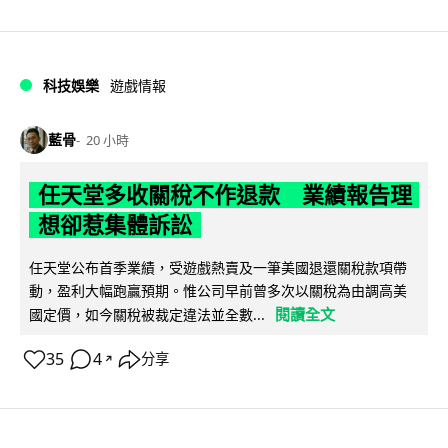
科技娛樂
遊戲情報
藍骨
20 小時
任天堂多收關稅不作退款 業績報告理
想卻惹集體訴訟
任天堂公布首季業績，受遊戲熱賣及一筆美國退還關稅款項帶
動，盈利大幅跑贏預期。惟公司早前曾多次以關稅為由調高美
閱讀全文
國定價，如今關稅被裁定違法並全數...
35
4
分享
↗