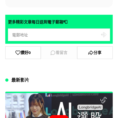
📮
更多精彩文章每日送到電子郵箱
讚好
0
看留言
分享
最新影片