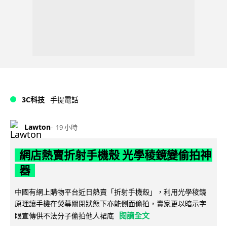
3C科技
手提電話
Lawton
19 小時
網店熱賣折射手機殼 光學稜鏡變偷拍神
器
中國有網上購物平台近日熱賣「折射手機殼」，利用光學稜鏡
原理讓手機在熒幕關閉狀態下亦能側面偷拍，賣家更以暗示字
閱讀全文
眼宣傳供不法分子偷拍他人裙底