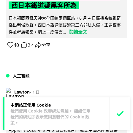
西日本鐵道疑黑客所為
日本福岡西鐵天神大牟田線兩個車站，8 月 4 日廣播系統離奇
播出粗俗歌聲，西日本鐵道懷疑遭第三方非法入侵，正調查事
閱讀全文
件並考慮報案。網上一度傳言...
40
2
分享
↗
人工智能
Lawton
1 日
本網站正使用 Cookie
阿里 Qwen 正式駁入 Apple 生態 中國
我們使用 Cookie 改善網站體驗。 繼續使用
大陸 Mac 用戶率先使用
我們的網站即表示您同意我們的
Cookie 政
策
。
Apple 於 2026 年 8 月 8 日公布指引，確認中國大陸合資格