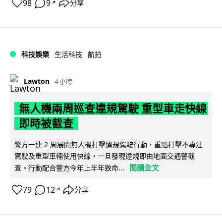
98
9
分享
↗
科技娛樂
生活科技
航拍
Lawton
4 小時
無人機兩周巡查違規駕駛 重型車走快線
即時被截查
警方一連 2 周展開無人機打擊違規駕駛行動，重點打擊不專注
駕駛及重型車輛使用快線，一旦發現違規即由地面交通警截
閱讀全文
查。行動配合警方今年上半年致命...
79
12
分享
↗