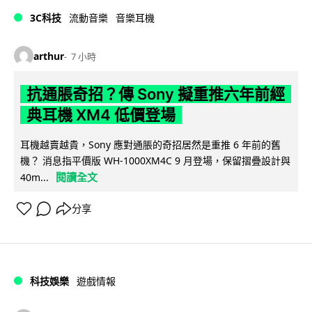
3C科技
流動音樂
音樂耳機
arthur
7 小時
抗通脹奇招？傳 Sony 擬重推六年前經
典耳機 XM4 低價登場
耳機越賣越貴，Sony 應對通脹的奇招居然是重推 6 年前的舊
機？ 消息指平價版 WH-1000XM4C 9 月登場，保留摺疊設計與
閱讀全文
40m...
分享
科技娛樂
遊戲情報