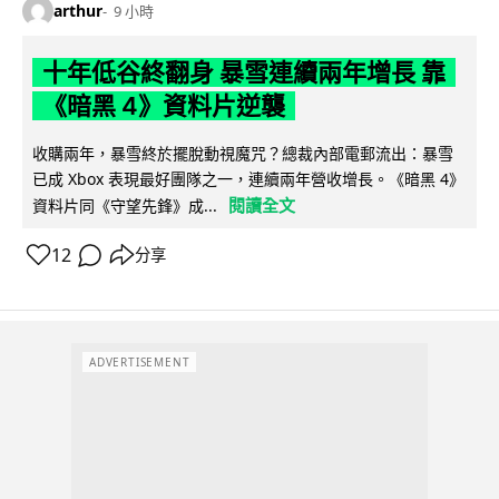
arthur
9 小時
十年低谷終翻身 暴雪連續兩年增長 靠
《暗黑 4》資料片逆襲
收購兩年，暴雪終於擺脫動視魔咒？總裁內部電郵流出：暴雪
已成 Xbox 表現最好團隊之一，連續兩年營收增長。《暗黑 4》
閱讀全文
資料片同《守望先鋒》成...
12
分享
ADVERTISEMENT