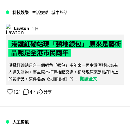
科技娛樂
生活娛樂
城中熱話
Lawton
1 日
港鐵紅磡站現「黐地銀包」 原來是藝術
品呃足全港市民兩年
港鐵紅磡站月台一個銀色「銀包」多年來一再令乘客誤以為有
人遺失財物，事主原本打算拾起交還，卻發現原來是黏在地上
閱讀全文
的藝術品。這件名為《失而復得》的...
121
4
分享
↗
人工智能