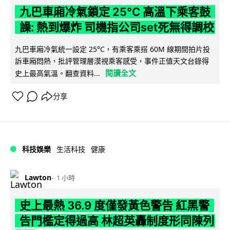
九巴車廂冷氣鎖定 25°C 高溫下乘客鼓
譟: 熱到爆炸 司機指公司set死無得調校
九巴車廂冷氣統一設定 25°C，有乘客乘搭 60M 線期間拍片投
訴車廂悶熱，批評管理層漠視乘客感受，事件正值天文台錄得
閱讀全文
史上最高氣溫。翻查資料...
分享
科技娛樂
生活科技
健康
Lawton
1 小時
史上最熱 36.9 度僅發黃色警告 紅黑警
告門檻定得過高 林超英轟制度形同陳列