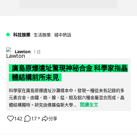
科技娛樂
生活娛樂
城中熱話
Lawton
1 日
廣島原爆遺址驚現神秘合金 科學家指晶
體結構前所未見
科學家在廣島原爆遺址沙灘樣本中，發現一種從未有記錄的多
元素合金，由鐵、鉻、鎳、錳、鉬及鋁六種金屬混合而成，晶
閱讀全文
體結構獨特。研究由佛羅倫斯大學...
142
17
分享
↗