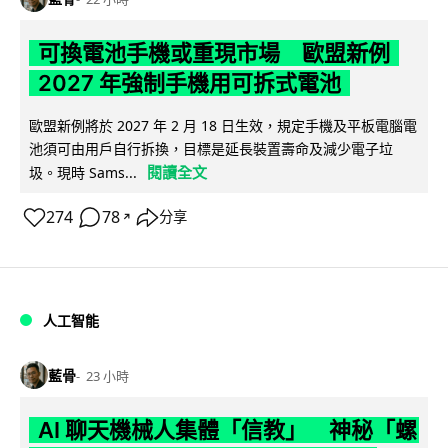
可換電池手機或重現市場 歐盟新例
2027 年強制手機用可拆式電池
歐盟新例將於 2027 年 2 月 18 日生效，規定手機及平板電腦電
池須可由用戶自行拆換，目標是延長裝置壽命及減少電子垃
閱讀全文
圾。現時 Sams...
274
78
分享
↗
人工智能
藍骨
23 小時
AI 聊天機械人集體「信教」 神秘「螺