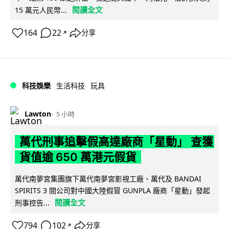
閱讀全文
15 萬元人民幣...
164
22
分享
↗
科技娛樂
生活科技
玩具
Lawton
5 小時
萬代刑事追擊假高達廠商「星動」 查獲
貨值逾 650 萬港元假貨
萬代南夢宮集團旗下萬代南夢宮影視工廠、萬代及 BANDAI
SPIRITS 3 間公司對中國大陸假冒 GUNPLA 廠商「星動」發起
閱讀全文
刑事控告...
794
102
分享
↗