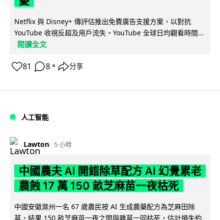
憂
Netflix 與 Disney+ 傳評估推出免費廣告支援方案，以對抗
YouTube 收視反超及用戶流失。YouTube 全球日均觀看時間...
閱讀全文
81
8
分享
↗
人工智能
Lawton
5 小時
中國農夫 AI 開錯除草配方 AI 幻覺累老
農蝕 17 萬 150 畝芝麻苗一夜枯死
中國安徽滁州一名 67 歲農民按 AI 生成農藥配方為芝麻田除
草，結果 150 畝芝麻苗一夜之間與雜草一同枯死，估計損失約